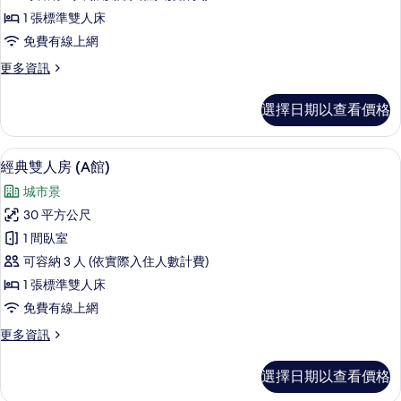
人
1 張標準雙人床
房
免費有線上網
(A
更
更多資訊
館)
多
的
高
選擇日期以查看價格
級
所
雙
有
人
經典雙人房 (A館) | 客房景觀
顯
5
房
相
經典雙人房 (A館)
示
(A
片
城市景
館)
經
的
30 平方公尺
典
詳
1 間臥室
情
雙
可容納 3 人 (依實際入住人數計費)
人
1 張標準雙人床
房
免費有線上網
(A
更
更多資訊
館)
多
的
經
選擇日期以查看價格
典
所
雙