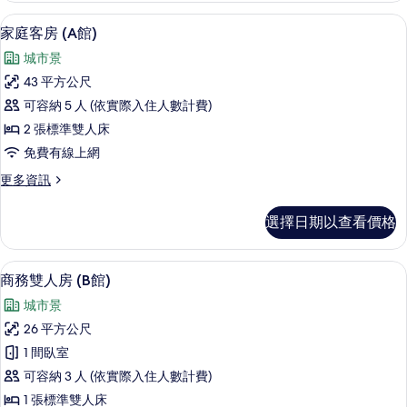
有
人
客房景觀
顯
5
房
相
家庭客房 (A館)
示
(A
片
城市景
館)
家
的
43 平方公尺
庭
詳
可容納 5 人 (依實際入住人數計費)
情
客
2 張標準雙人床
房
免費有線上網
(A
更
更多資訊
館)
多
的
家
選擇日期以查看價格
庭
所
客
有
房
商務雙人房 (B館) | 客房景觀
顯
5
(A
相
商務雙人房 (B館)
示
館)
片
城市景
的
商
詳
26 平方公尺
務
情
1 間臥室
雙
可容納 3 人 (依實際入住人數計費)
人
1 張標準雙人床