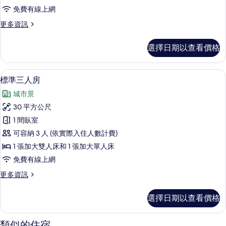
房
免費有線上網
(B
更
更多資訊
館)
多
的
商
選擇日期以查看價格
務
所
雙
有
人
標準三人房 | 1 間臥室、迷你吧、客房
顯
4
房
相
標準三人房
示
(B
片
城市景
館)
標
的
30 平方公尺
準
詳
1 間臥室
情
三
可容納 3 人 (依實際入住人數計費)
人
1 張加大雙人床和 1 張加大單人床
房
免費有線上網
的
更
更多資訊
所
多
有
標
選擇日期以查看價格
準
相
三
片
人
類似的住宿