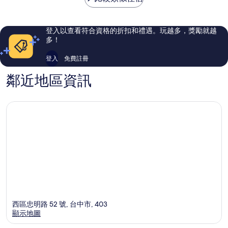
1,001
1,014
則
則
評
評
登入以查看符合資格的折扣和禮遇。玩越多，獎勵就越
論
論
多！
登入
免費註冊
鄰近地區資訊
西區忠明路 52 號, 台中市, 403
顯示地圖