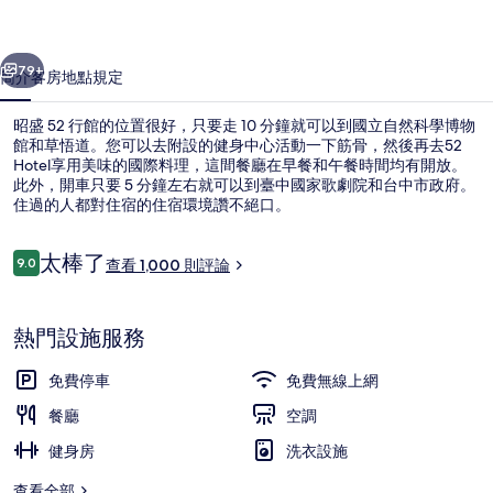
相
一個
下一個
片
79+
簡介
客房
地點
規定
集
昭盛 52 行館的位置很好，只要走 10 分鐘就可以到國立自然科學博物
館和草悟道。您可以去附設的健身中心活動一下筋骨，然後再去52
Hotel享用美味的國際料理，這間餐廳在早餐和午餐時間均有開放。
此外，開車只要 5 分鐘左右就可以到臺中國家歌劇院和台中市政府。
住過的人都對住宿的住宿環境讚不絕口。
評
太棒了
9.0
查看 1,000 則評論
9.0 分，滿分 10 分，
論
大廳休息區
熱門設施服務
免費停車
免費無線上網
餐廳
空調
健身房
洗衣設施
查看全部