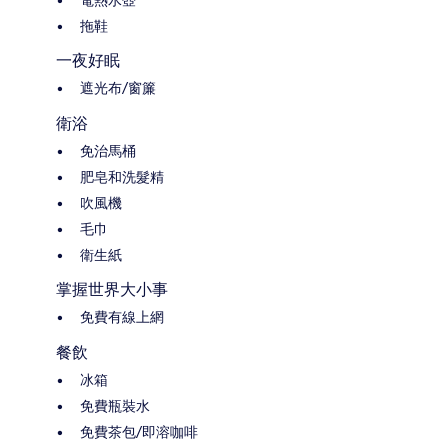
電熱水壺
拖鞋
一夜好眠
遮光布/窗簾
衛浴
免治馬桶
肥皂和洗髮精
吹風機
毛巾
衛生紙
掌握世界大小事
免費有線上網
餐飲
冰箱
免費瓶裝水
免費茶包/即溶咖啡