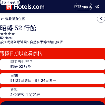
跳到主要內容
下載 App
查看所有住宿
昭盛 52 行館
4.0
52 Hotel
星
設有餐廳並鄰近國立自然科學博物館的飯店
級
住
選擇日期以查看價格
宿
想要去哪裡？
日期
旅客