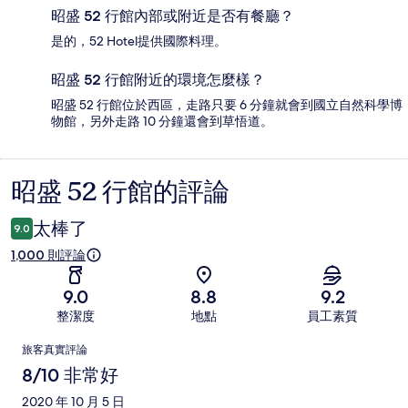
昭盛 52 行館內部或附近是否有餐廳？
是的，52 Hotel提供國際料理。
昭盛 52 行館附近的環境怎麼樣？
昭盛 52 行館位於西區，走路只要 6 分鐘就會到國立自然科學博
物館，另外走路 10 分鐘還會到草悟道。
昭盛 52 行館的評論
評
論
太棒了
9.0
1,000 則評論
9.0
8.8
9.2
整潔度
地點
員工素質
評
旅客真實評論
論
8/10 非常好
2020 年 10 月 5 日