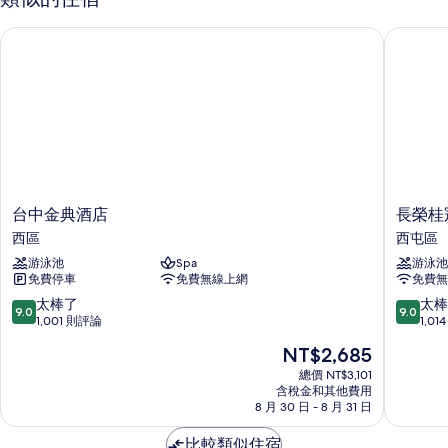
房
的
台中金典酒店
長榮桂冠酒
詳
情
台
長
台中金典酒店
長榮桂
中
榮
西區
西屯區
金
桂
游泳池
Spa
游泳池
典
冠
免費停車
免費無線上網
免費無
酒
酒
店
店
9.0
9.0
太棒了
太棒
9.0
9.0
西
(台
分，
分，
1,001 則評論
1,0
區
中)
滿
滿
現
NT$2,685
西
分
分
在
屯
10
10
總價 NT$3,101
價
含稅金和其他費用
區
分，
分，
格
8 月 30 日 - 8 月 31 日
太
太
為
棒
棒
NT$2,685
比較類似住宿
了，
了，