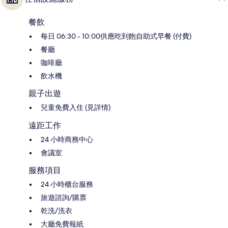
餐飲
每日 06:30 - 10:00供應吃到飽自助式早餐 (付費)
餐廳
咖啡廳
飲水機
親子出遊
兒童免費入住 (見詳情)
遠距工作
24 小時商務中心
會議室
服務項目
24 小時櫃台服務
旅遊諮詢/購票
乾洗/洗衣
大廳免費報紙