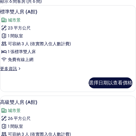
的
顯示 6 間客房 (共 6 間)
客
標準雙人房 (A館) | 客房景觀
顯
5
標準雙人房 (A館)
房
示
篩
城市景
標
選
23 平方公尺
準
條
1 間臥室
雙
件
可容納 3 人 (依實際入住人數計費)
人
1 張標準雙人床
房
免費有線上網
(A
更
更多資訊
館)
多
的
標
選擇日期以查看價格
準
所
雙
有
人
客房景觀
顯
5
房
相
高級雙人房 (A館)
示
(A
片
城市景
館)
高
的
26 平方公尺
級
詳
1 間臥室
情
雙
可容納 3 人 (依實際入住人數計費)