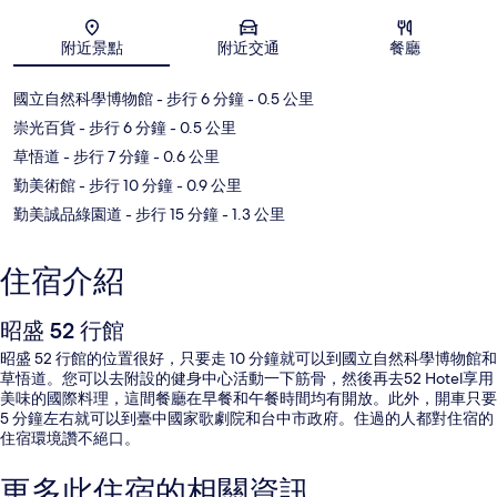
地圖
附近景點
附近交通
餐廳
國立自然科學博物館
- 步行 6 分鐘
- 0.5 公里
崇光百貨
- 步行 6 分鐘
- 0.5 公里
草悟道
- 步行 7 分鐘
- 0.6 公里
勤美術館
- 步行 10 分鐘
- 0.9 公里
勤美誠品綠園道
- 步行 15 分鐘
- 1.3 公里
住宿介紹
昭盛 52 行館
昭盛 52 行館的位置很好，只要走 10 分鐘就可以到國立自然科學博物館和
草悟道。您可以去附設的健身中心活動一下筋骨，然後再去52 Hotel享用
美味的國際料理，這間餐廳在早餐和午餐時間均有開放。此外，開車只要
5 分鐘左右就可以到臺中國家歌劇院和台中市政府。住過的人都對住宿的
住宿環境讚不絕口。
更多此住宿的相關資訊