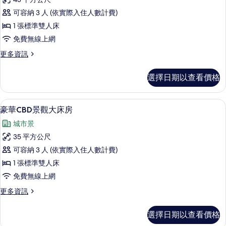
相
華
的
片
可容納 3 人 (依實際入住人數計費)
詳
海
情
1 張標準雙人床
景
免費無線上網
大
更
更多資訊
床
多
房
豪
選擇日期以查看價格
華
的
海
所
景
豪華CBD景觀大床房 | 迷你吧、客房
顯
5
大
豪華CBD景觀大床房
有
示
床
相
城市景
房
豪
的
片
35 平方公尺
華
詳
可容納 3 人 (依實際入住人數計費)
情
CBD
1 張標準雙人床
景
免費無線上網
觀
更
更多資訊
大
多
床
豪
選擇日期以查看價格
華
房