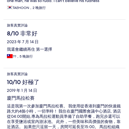
one man, he was so rudd. I can't believe his rudness
TAEHOON，2 晚旅行
旅客真實評論
8/10 非常好
2023 年 7 月 14 日
我還會繼續再住 第一選擇
??，5 晚旅行
旅客真實評論
10/10 好極了
2019 年 1 月 14 日
廈門馬拉松賽
這是我第一次參加廈門馬拉松賽。 我使用從香港到廈門的快速鐵
路大約4個小時，一切準時！ 我住在廈門國際會議中心酒店, 酒店
從04:00開始,專為馬拉松運動員準備了自助早餐，跑完步還可以
在享受鹽浴或室內游泳池。 此外，一些美味和高價值的食物，靠
近酒店。 如果您只逗留一天，房間可延長至15:00。 馬拉松組織