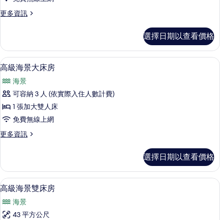
觀
更
更多資訊
雙
多
床
高
選擇日期以查看價格
級
房
CBD
的
景
高級海景大床房 | 迷你吧、客房內保
顯
5
觀
所
高級海景大床房
示
雙
有
海景
床
高
相
房
可容納 3 人 (依實際入住人數計費)
級
的
片
1 張加大雙人床
詳
海
情
免費無線上網
景
更
更多資訊
大
多
床
高
選擇日期以查看價格
級
房
海
的
景
高級海景雙床房 | 迷你吧、客房內保
顯
5
大
高級海景雙床房
所
示
床
有
海景
房
高
的
相
43 平方公尺