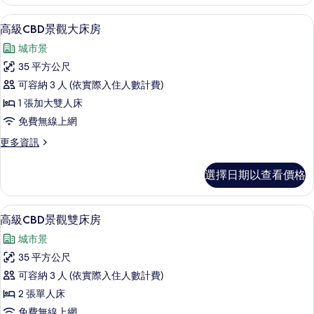
CBD
的
景
高級CBD景觀大床房 | 迷你吧、客房
顯
5
觀
所
高級CBD景觀大床房
示
大
有
城市景
床
高
相
房
35 平方公尺
級
的
片
可容納 3 人 (依實際入住人數計費)
詳
CBD
情
1 張加大雙人床
景
免費無線上網
觀
更
更多資訊
大
多
床
高
選擇日期以查看價格
級
房
CBD
的
景
迷你吧、客房內保險箱、書桌、隔音
顯
5
觀
所
高級CBD景觀雙床房
示
大
有
城市景
床
高
相
房
35 平方公尺
級
的
片
可容納 3 人 (依實際入住人數計費)
詳
CBD
情
2 張單人床
景
免費無線上網