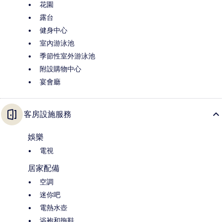
花園
露台
健身中心
室內游泳池
季節性室外游泳池
附設購物中心
宴會廳
客房設施服務
娛樂
電視
居家配備
空調
迷你吧
電熱水壺
浴袍和拖鞋