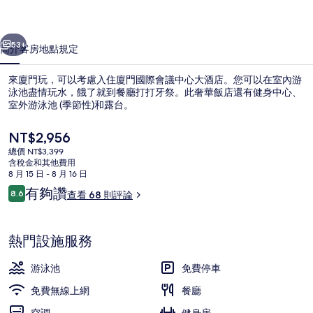
中
一個
下一個
心
53+
簡介
客房
地點
規定
大
來廈門玩，可以考慮入住廈門國際會議中心大酒店。您可以在室內游
酒
泳池盡情玩水，餓了就到餐廳打打牙祭。此奢華飯店還有健身中心、
室外游泳池 (季節性)和露台。
店
的
目
NT$2,956
前
相
總價 NT$3,399
的
含稅金和其他費用
價
片
8 月 15 日 - 8 月 16 日
格
評
有夠讚
8.6
查看 68 則評論
室內游泳池和季節性室外游泳池
集
是
8.6 分，滿分 10 分，
論
NT$2,956
熱門設施服務
游泳池
免費停車
免費無線上網
餐廳