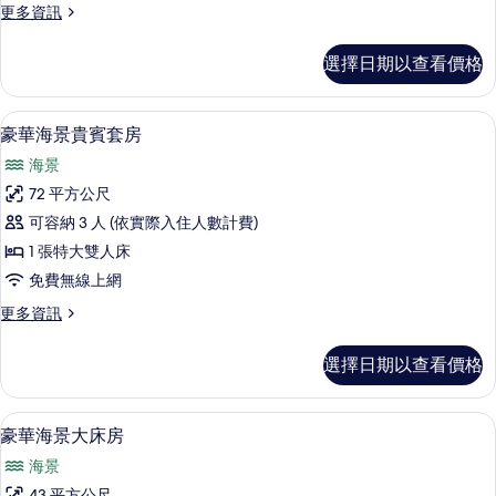
更
更多資訊
床
多
房
豪
選擇日期以查看價格
華
的
海
所
景
豪華海景貴賓套房 | 迷你吧、客房內
顯
8
雙
豪華海景貴賓套房
有
示
床
相
海景
房
豪
的
片
72 平方公尺
華
詳
可容納 3 人 (依實際入住人數計費)
情
海
1 張特大雙人床
景
免費無線上網
貴
更
更多資訊
賓
多
套
豪
選擇日期以查看價格
華
房
海
的
景
豪華海景大床房 | 客房設施服務
顯
5
貴
豪華海景大床房
所
示
賓
有
海景
套
豪
房
43 平方公尺