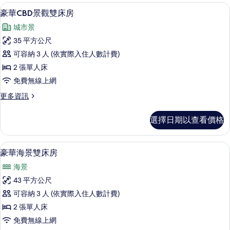
客
迷你吧、客房內保險箱、書桌、隔音
顯
5
豪華CBD景觀雙床房
房
示
篩
城市景
豪
選
35 平方公尺
華
條
可容納 3 人 (依實際入住人數計費)
CBD
件
2 張單人床
景
免費無線上網
觀
更
更多資訊
雙
多
床
豪
選擇日期以查看價格
華
房
CBD
的
景
豪華海景雙床房 | 迷你吧、客房內保
顯
5
觀
所
豪華海景雙床房
示
雙
有
海景
床
豪
相
房
43 平方公尺
華
的
片
可容納 3 人 (依實際入住人數計費)
詳
海
情
2 張單人床
景
免費無線上網
雙