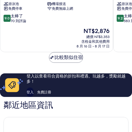
游泳池
機場接送
游泳池
景
豪
免費停車
免費無線上網
免費停
洲
酒
際
店
9.0
9.2
太棒了
太棒
9.0
9.2
酒
湖
分，
分，
70 則評論
583
店
里
滿
滿
現
NT$2,876
-
區
分
分
在
IHG
10
10
總價 NT$3,353
價
旗
含稅金和其他費用
分，
分，
格
8 月 16 日 - 8 月 17 日
下
太
太
為
飯
棒
棒
NT$2,876
比較類似住宿
店
了，
了，
思
70
583
明
則
則
區
評
評
登入以查看符合資格的折扣和禮遇。玩越多，獎勵就越
論
論
多！
登入
免費註冊
鄰近地區資訊