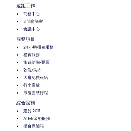
遠距工作
商務中心
3 間會議室
會議中心
服務項目
24 小時櫃台服務
禮賓服務
旅遊諮詢/購票
乾洗/洗衣
大廳免費報紙
行李寄放
浪漫套裝行程
綜合設施
建於 2011
ATM/金融服務
櫃台保險箱