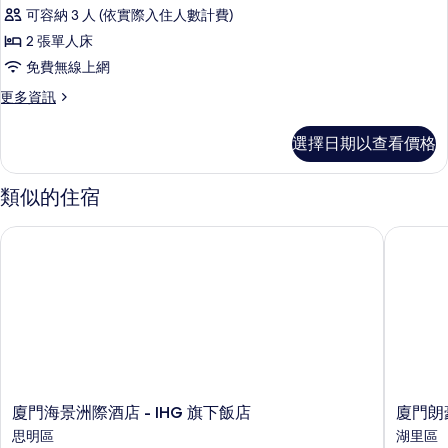
級
詳
片
可容納 3 人 (依實際入住人數計費)
情
海
2 張單人床
景
免費無線上網
雙
更
更多資訊
床
多
房
高
選擇日期以查看價格
級
的
海
所
景
類似的住宿
雙
有
床
廈門海景洲際酒店 - IHG 旗下飯店
廈門朗豪
相
房
的
片
詳
情
廈
廈
廈門海景洲際酒店 - IHG 旗下飯店
廈門朗
門
門
思明區
湖里區
海
朗