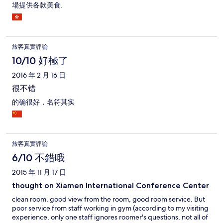
場提供各款美食.
旅客真實評論
10/10 好極了
2016 年 2 月 16 日
很不错
的确很好，名符其实
旅客真實評論
6/10 不錯哦
2015 年 11 月 17 日
thought on Xiamen International Conference Center
clean room, good view from the room, good room service. But
poor service from staff working in gym (according to my visiting
experience, only one staff ignores roomer's questions, not all of