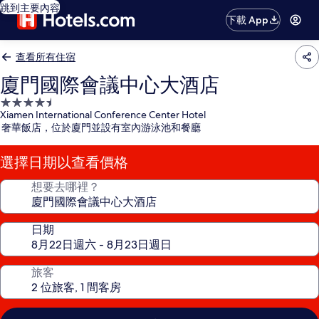
跳到主要內容
下載 App
查看所有住宿
廈門國際會議中心大酒店
4.5
Xiamen International Conference Center Hotel
星
奢華飯店，位於廈門並設有室內游泳池和餐廳
級
住
選擇日期以查看價格
宿
想要去哪裡？
日期
旅客