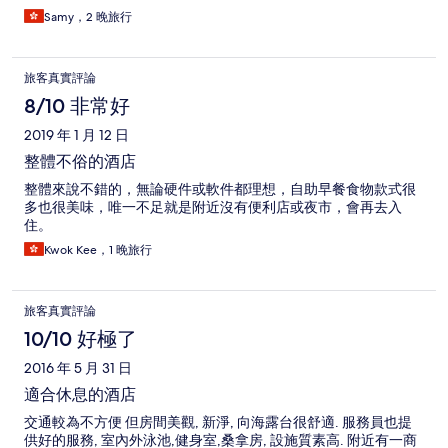
者提供免費穿梭巴士到機場和快速鐵路。 如果您可以逗留更多的
Samy，2 晚旅行
日子，您可以享受放鬆的生活方式或參觀一些景點。
旅客真實評論
8/10 非常好
2019 年 1 月 12 日
整體不俗的酒店
整體來說不錯的，無論硬件或軟件都理想，自助早餐食物款式很
多也很美味，唯一不足就是附近沒有便利店或夜市，會再去入
住。
Kwok Kee，1 晚旅行
旅客真實評論
10/10 好極了
2016 年 5 月 31 日
適合休息的酒店
交通較為不方便 但房間美觀, 新淨, 向海露台很舒適. 服務員也提
供好的服務, 室內外泳池,健身室,桑拿房, 設施質素高. 附近有一商