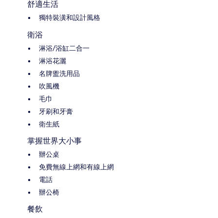
舒適生活
獨特裝潢和設計風格
衛浴
淋浴/浴缸二合一
淋浴花灑
名牌盥洗用品
吹風機
毛巾
牙刷和牙膏
衛生紙
掌握世界大小事
辦公桌
免費無線上網和有線上網
電話
辦公椅
餐飲