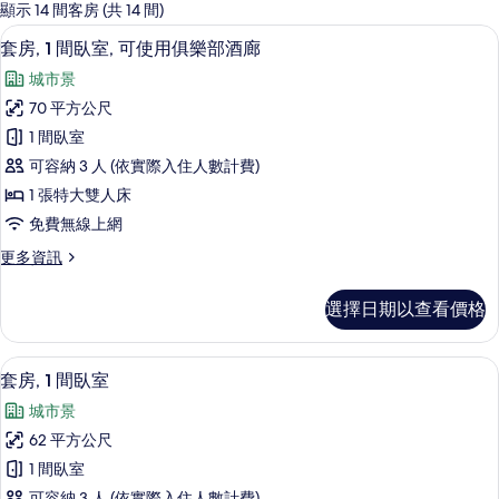
的
顯示 14 間客房 (共 14 間)
客
套房, 1 間臥室, 可使用俱樂部酒廊 
顯
8
套房, 1 間臥室, 可使用俱樂部酒廊
房
示
篩
城市景
套
選
70 平方公尺
房,
條
1 間臥室
1
件
可容納 3 人 (依實際入住人數計費)
間
1 張特大雙人床
臥
免費無線上網
室,
更
更多資訊
可
多
使
套
選擇日期以查看價格
房,
用
1
俱
間
羽絨被、免費迷你吧、客房內保險箱、
顯
13
臥
樂
套房, 1 間臥室
示
室,
部
城市景
可
套
酒
使
62 平方公尺
房,
用
廊
1 間臥室
俱
1
的
樂
可容納 3 人 (依實際入住人數計費)