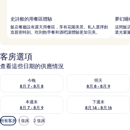
史詩般的用餐區體驗
夢幻睡
飯店餐廳設有露天用餐區，享有花園美景。私人選擇創
這間飯
造親密時刻。吃到飽早餐和酒吧讓體驗更加完美。
遮光窗
客房選項
查看這些日期的供應情況
查看今晚 (8月 7 - 8月 8) 的供應情況
查看明天 (8月 8 - 8月 9) 的
今晚
明天
8月 7 - 8月 8
8月 8 - 8月 9
查看本週末 (8月 7 - 8月 9) 的供應情況
查看下週末 (8月 14 - 8月 16)
本週末
下週末
8月 7 - 8月 9
8月 14 - 8月 16
可
所有客房
1 張床
2 張床
用