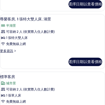
的
標
選擇日期以查看價格
準
所
客
有
房
尊榮客房, 1 張特大雙人床, 湖景 |
顯
5
(Upgrade)
相
尊榮客房, 1 張特大雙人床, 湖景
示
的
片
半湖景
詳
尊
情
可容納 2 人 (依實際入住人數計費)
榮
1 張特大雙人床
客
免費無線上網
房,
更
更多資訊
1
多
張
尊
選擇日期以查看價格
榮
特
客
大
房,
客房設施服務
顯
4
1
雙
標準客房
示
張
人
城市景
特
標
床,
大
可容納 2 人 (依實際入住人數計費)
準
雙
湖
1 張單人床
人
客
景
床,
免費無線上網
房