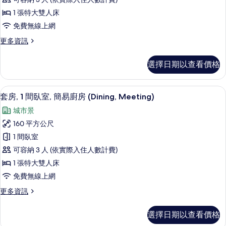
間
部
所
1 張特大雙人床
酒
臥
有
免費無線上網
廊
室
的
相
更
更多資訊
的
詳
多
片
情
所
套
選擇日期以查看價格
房,
有
1
相
間
套房, 1 間臥室, 簡易廚房 (Dining,
顯
6
臥
片
套房, 1 間臥室, 簡易廚房 (Dining, Meeting)
示
室
城市景
的
套
詳
160 平方公尺
房,
情
1 間臥室
1
可容納 3 人 (依實際入住人數計費)
間
1 張特大雙人床
臥
免費無線上網
室,
更
更多資訊
簡
多
易
套
選擇日期以查看價格
房,
廚