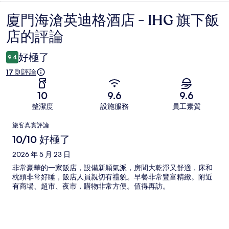
廈門海滄英迪格酒店 - IHG 旗下飯
評
店的評論
論
好極了
9.4
17 則評論
10
9.6
9.6
整潔度
設施服務
員工素質
評
旅客真實評論
論
10/10 好極了
2026 年 5 月 23 日
非常豪華的一家飯店，設備新穎氣派，房間大乾淨又舒適，床和
枕頭非常好睡，飯店人員親切有禮貌。早餐非常豐富精緻。附近
有商場、超市、夜市，購物非常方便。值得再訪。