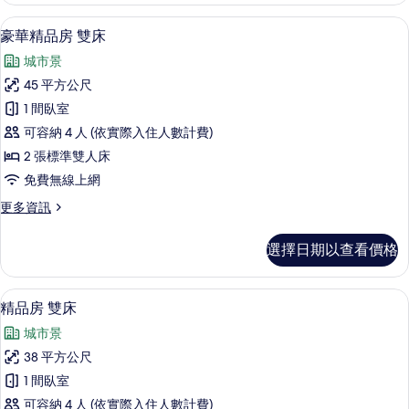
有
大
豪華精品房 雙床 | 羽絨被、免費迷你
顯
6
床
豪華精品房 雙床
相
示
湖
片
城市景
景
豪
的
45 平方公尺
華
詳
1 間臥室
情
精
可容納 4 人 (依實際入住人數計費)
品
2 張標準雙人床
房
免費無線上網
雙
更
更多資訊
床
多
的
豪
選擇日期以查看價格
華
所
精
有
品
客房設施服務
顯
7
房
精品房 雙床
相
示
雙
片
城市景
床
精
的
38 平方公尺
品
詳
1 間臥室
情
房
可容納 4 人 (依實際入住人數計費)