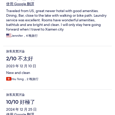
使用 Google 翻譯
Traveled from US, great newer hotel with good amenities.
Dining, Bar, close to the lake with walking or bike path. Laundry
service was excellent. Rooms have wonderful amenities,
bathtub and are bright and clean. I will only stay here going
forward when I travel to Xiamen city
Jennifer，4 晚旅行
旅客真實評論
2/10 不太好
2023 年 12 月 10 日
New and clean
Hiu Tong，2 晚旅行
旅客真實評論
10/10 好極了
2024 年 12 月 25 日
使用 Google 翻譯