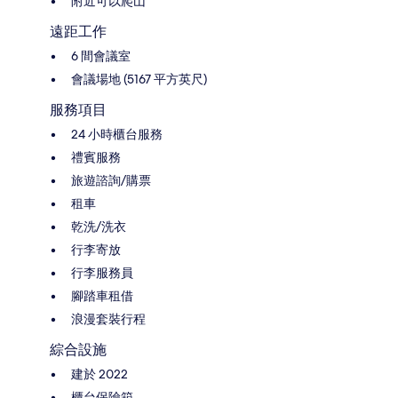
附近可以爬山
遠距工作
6 間會議室
會議場地 (5167 平方英尺)
服務項目
24 小時櫃台服務
禮賓服務
旅遊諮詢/購票
租車
乾洗/洗衣
行李寄放
行李服務員
腳踏車租借
浪漫套裝行程
綜合設施
建於 2022
櫃台保險箱