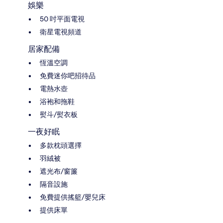
娛樂
50 吋平面電視
衛星電視頻道
居家配備
恆溫空調
免費迷你吧招待品
電熱水壺
浴袍和拖鞋
熨斗/熨衣板
一夜好眠
多款枕頭選擇
羽絨被
遮光布/窗簾
隔音設施
免費提供搖籃/嬰兒床
提供床單