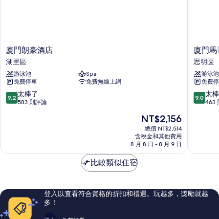
廈
廈
廈門朗豪酒店
廈門馬
門
門
湖里區
思明區
朗
馬
游泳池
Spa
游泳池
豪
哥
免費停車
免費無線上網
免費停
酒
孛
店
羅
9.2
9.0
太棒了
太棒
9.2
9.0
湖
東
分，
分，
583 則評論
463
里
方
滿
滿
現
NT$2,156
區
大
分
分
在
酒
10
10
總價 NT$2,514
價
含稅金和其他費用
店
分，
分，
格
8 月 8 日 - 8 月 9 日
思
太
太
為
明
棒
棒
NT$2,156
比較類似住宿
區
了，
了，
583
463
則
則
評
評
登入以查看符合資格的折扣和禮遇。玩越多，獎勵就越
論
論
多！