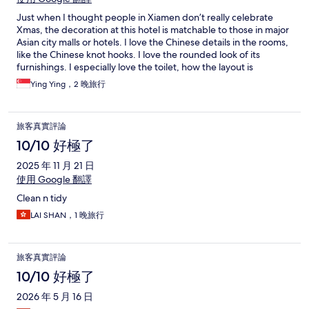
Just when I thought people in Xiamen don’t really celebrate
Xmas, the decoration at this hotel is matchable to those in major
Asian city malls or hotels. I love the Chinese details in the rooms,
like the Chinese knot hooks. I love the rounded look of its
furnishings. I especially love the toilet, how the layout is
segregated and various accessibility.
Ying Ying，2 晚旅行
旅客真實評論
10/10 好極了
2025 年 11 月 21 日
使用 Google 翻譯
Clean n tidy
LAI SHAN，1 晚旅行
旅客真實評論
10/10 好極了
2026 年 5 月 16 日