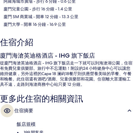
阿羅海城市廣場
- 步行 6 分鐘
- 0.6 公里
廈門兒童公園
- 步行 16 分鐘
- 1.4 公里
廈門 SM 商業城
- 開車 12 分鐘
- 13.3 公里
廈門大學
- 開車 16 分鐘
- 16.9 公里
住宿介紹
廈門海滄英迪格酒店 - IHG 旗下飯店
從廈門海滄英迪格酒店 - IHG 旗下飯店走一下就可以到海滄湖公園，住宿
有免費兒童俱樂部。旅行中不忘運動！附設的24 小時健身中心可以讓您
維持健康，另外這裡的Cape 18 澜屿18餐厅則供應營養美味的早餐、午餐
和晚餐。此住宿還有酒吧/酒廊、兒童俱樂部和花園。住宿離大眾運輸工
具不遠，走路到海滄商務中心站只要 12 分鐘。
更多此住宿的相關資訊
住宿摘要
飯店規模
199 間客房