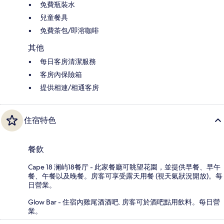
免費瓶裝水
兒童餐具
免費茶包/即溶咖啡
其他
每日客房清潔服務
客房內保險箱
提供相連/相通客房
住宿特色
餐飲
Cape 18 澜屿18餐厅 - 此家餐廳可眺望花園，並提供早餐、早午
餐、午餐以及晚餐。房客可享受露天用餐 (視天氣狀況開放)。每
日營業。
Glow Bar - 住宿內雞尾酒酒吧. 房客可於酒吧點用飲料。每日營
業。