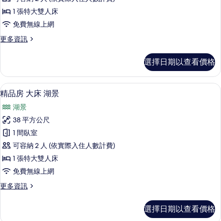
大
1 張特大雙人床
床
免費無線上網
的
更
更多資訊
所
多
有
精
選擇日期以查看價格
品
相
房
片
大
精品房 大床 湖景 | 客房景觀
顯
7
床
精品房 大床 湖景
示
的
湖景
詳
精
情
38 平方公尺
品
1 間臥室
房
可容納 2 人 (依實際入住人數計費)
大
1 張特大雙人床
床
免費無線上網
湖
更
更多資訊
景
多
的
精
選擇日期以查看價格
品
所
房