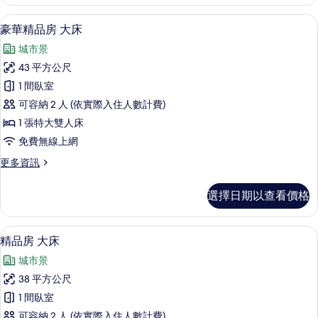
1
房
間
羽絨被、免費迷你吧、客房內保險箱、
顯
5
臥
(Dining,
豪華精品房 大床
示
室,
Meeting)
城市景
簡
豪
的
易
43 平方公尺
華
廚
所
1 間臥室
房
精
有
(Dining,
可容納 2 人 (依實際入住人數計費)
品
相
Meeting)
1 張特大雙人床
的
房
片
免費無線上網
詳
大
情
更
更多資訊
床
多
的
豪
選擇日期以查看價格
華
所
精
有
品
客房設施服務
顯
8
房
精品房 大床
相
示
大
片
城市景
床
精
的
38 平方公尺
品
詳
1 間臥室
情
房
可容納 2 人 (依實際入住人數計費)