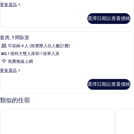
湖
的
更
更多資訊
景
的
多
所
的
所
標
詳
有
選擇日期以查看價格
準
情
有
相
客
相
房
片
套房, 1 間臥室 | 羽絨被、免費迷你
顯
6
的
套房, 1 間臥室
片
示
詳
可容納 4 人 (依實際入住人數計費)
情
套
1 張特大雙人床和 1 張單人床
房,
免費無線上網
1
更
更多資訊
間
多
臥
套
選擇日期以查看價格
房,
室
1
的
間
類似的住宿
臥
所
室
有
廈門朗豪酒店
廈門馬哥
的
相
詳
情
片