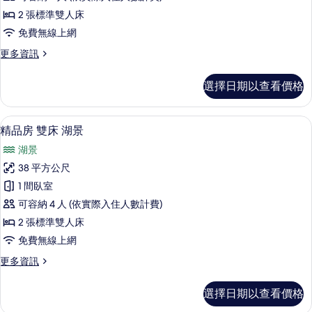
雙
2 張標準雙人床
床
免費無線上網
的
更
更多資訊
所
多
有
精
選擇日期以查看價格
品
相
房
片
雙
羽絨被、免費迷你吧、客房內保險箱、
顯
3
床
精品房 雙床 湖景
示
的
湖景
詳
精
情
38 平方公尺
品
1 間臥室
房
可容納 4 人 (依實際入住人數計費)
雙
2 張標準雙人床
床
免費無線上網
湖
更
更多資訊
景
多
的
精
選擇日期以查看價格
品
所
房