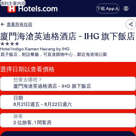
跳到主要內容
下載 App
查看所有住宿
廈門海滄英迪格酒店 - IHG 旗下飯店
4.0
Hotel Indigo Xiamen Haicang by IHG
星
親子飯店，附設餐廳，可直達購物中心，鄰近海滄湖公園
級
住
選擇日期以查看價格
宿
想要去哪裡？
日期
旅客