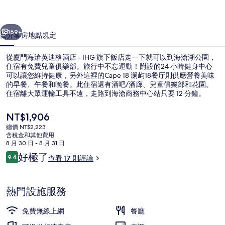
格
一個
下一個
酒
169+
簡介
客房
地點
規定
店
從廈門海滄英迪格酒店 - IHG 旗下飯店走一下就可以到海滄湖公園，
-
住宿有免費兒童俱樂部。旅行中不忘運動！附設的24 小時健身中心
IHG
可以讓您維持健康，另外這裡的Cape 18 澜屿18餐厅則供應營養美味
的早餐、午餐和晚餐。此住宿還有酒吧/酒廊、兒童俱樂部和花園。
旗
住宿離大眾運輸工具不遠，走路到海滄商務中心站只要 12 分鐘。
下
目
NT$1,906
飯
前
總價 NT$2,223
的
含稅金和其他費用
店
外觀
價
8 月 30 日 - 8 月 31 日
格
的
評
好極了
9.4
查看 17 則評論
是
9.4 分，滿分 10 分，
論
NT$1,906
相
片
熱門設施服務
集
免費無線上網
餐廳