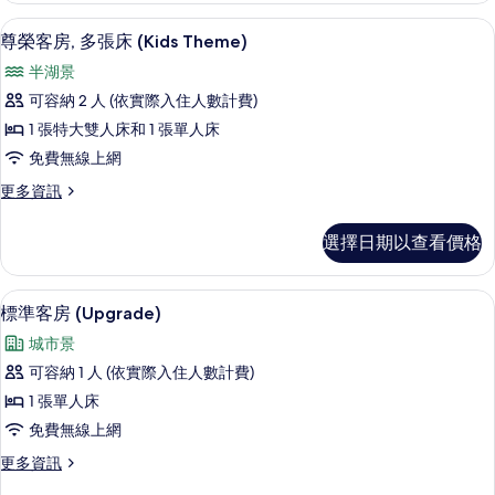
有
雙
尊榮客房, 多張床 (Kids Theme)
顯
5
床
尊榮客房, 多張床 (Kids Theme)
相
示
湖
片
半湖景
景
尊
的
可容納 2 人 (依實際入住人數計費)
榮
詳
1 張特大雙人床和 1 張單人床
情
客
免費無線上網
房,
更
更多資訊
多
多
張
尊
選擇日期以查看價格
榮
床
客
(Kids
房,
羽絨被、免費迷你吧、客房內保險箱、
顯
5
多
Theme)
標準客房 (Upgrade)
示
張
的
城市景
床
標
所
(Kids
可容納 1 人 (依實際入住人數計費)
準
Theme)
有
1 張單人床
的
客
相
詳
免費無線上網
房
情
片
更
更多資訊
(Upgrade)
多