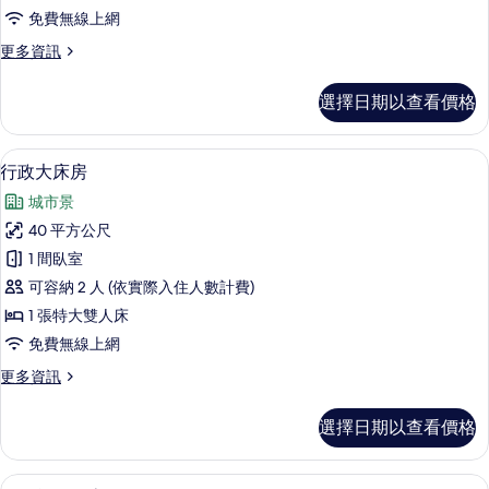
房
免費無線上網
的
更
更多資訊
所
多
有
豪
選擇日期以查看價格
華
相
大
片
床
1 間臥室、高級寢具、羽絨被、客房內
顯
13
房
行政大床房
示
的
城市景
詳
行
情
40 平方公尺
政
1 間臥室
大
可容納 2 人 (依實際入住人數計費)
床
1 張特大雙人床
房
免費無線上網
的
更
更多資訊
所
多
有
行
選擇日期以查看價格
政
相
大
片
床
1 間臥室、高級寢具、羽絨被、客房內
顯