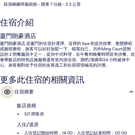
鼓浪嶼鋼琴藝術館
- 開車 7 分鐘
- 3.3 公里
住宿介紹
廈門朗豪酒店
廈門朗豪酒店 是廈門的住宿好選擇。這裡的 Spa 有提供按摩、敷體療程
或臉部療程，旅客可以好好放鬆一下、犒賞自己。另外Ming Court是附
設的 2 間餐廳其中之一，提供中式料理，在午餐和晚餐時間皆有供餐。此
奢華飯店的特色設施服務還有室內游泳池、酒吧/酒廊和24 小時健身中
心。旅客都對給予住宿的友善員工和住宿環境極高的評價。
更多此住宿的相關資訊
住宿摘要
飯店規模
321 間客房
入住/退房
入住登記開始時間：14:00；入住登記結束時間：00:00