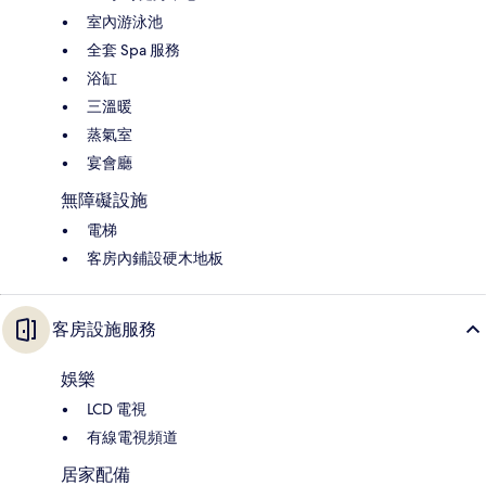
室內游泳池
全套 Spa 服務
浴缸
三溫暖
蒸氣室
宴會廳
無障礙設施
電梯
客房內鋪設硬木地板
客房設施服務
娛樂
LCD 電視
有線電視頻道
居家配備