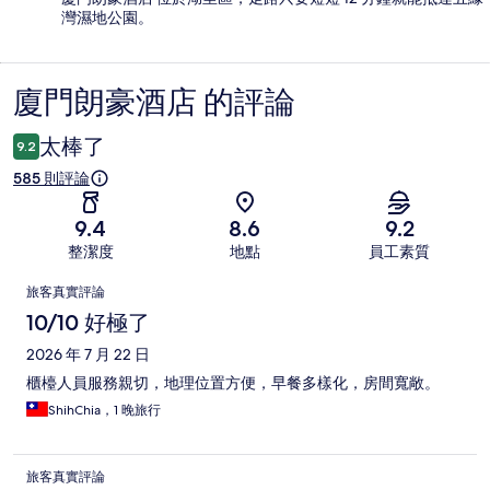
灣濕地公園。
廈門朗豪酒店 的評論
評
論
太棒了
9.2
585 則評論
9.4
8.6
9.2
整潔度
地點
員工素質
評
旅客真實評論
論
10/10 好極了
2026 年 7 月 22 日
櫃檯人員服務親切，地理位置方便，早餐多樣化，房間寬敞。
ShihChia，1 晚旅行
旅客真實評論