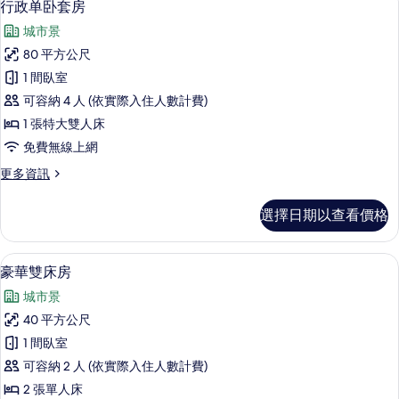
8
房
行政单卧套房
示
的
城市景
詳
行
情
80 平方公尺
政
1 間臥室
单
可容納 4 人 (依實際入住人數計費)
卧
1 張特大雙人床
套
免費無線上網
房
更
更多資訊
的
多
所
行
選擇日期以查看價格
政
有
单
相
卧
1 間臥室、高級寢具、羽絨被、客房內
顯
8
套
豪華雙床房
片
示
房
城市景
的
豪
詳
40 平方公尺
華
情
1 間臥室
雙
可容納 2 人 (依實際入住人數計費)
床
2 張單人床