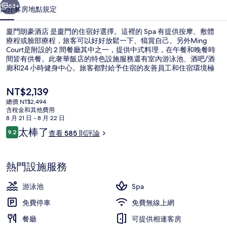
相
63+
簡介
客房
地點
規定
片
廈門朗豪酒店 是廈門的住宿好選擇。這裡的 Spa 有提供按摩、敷體
集
療程或臉部療程，旅客可以好好放鬆一下、犒賞自己。另外Ming
Court是附設的 2 間餐廳其中之一，提供中式料理，在午餐和晚餐時
間皆有供餐。此奢華飯店的特色設施服務還有室內游泳池、酒吧/酒
廊和24 小時健身中心。旅客都對給予住宿的友善員工和住宿環境極
高的評價。
目
NT$2,139
前
總價 NT$2,494
的
含稅金和其他費用
室內游泳池
價
8 月 21 日 - 8 月 22 日
格
評
太棒了
9.2
查看 585 則評論
是
9.2 分，滿分 10 分，
論
NT$2,139
熱門設施服務
游泳池
Spa
免費停車
免費無線上網
餐廳
可提供相連客房