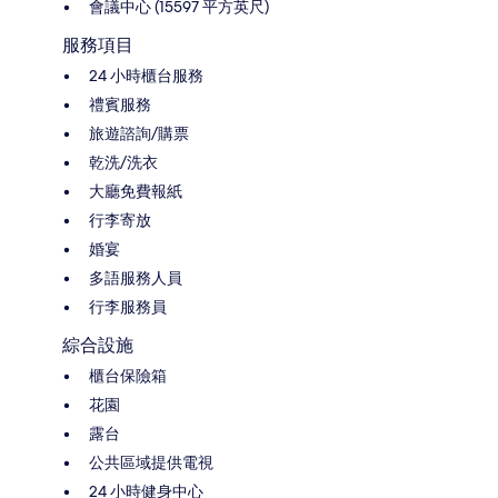
會議中心 (15597 平方英尺)
服務項目
24 小時櫃台服務
禮賓服務
旅遊諮詢/購票
乾洗/洗衣
大廳免費報紙
行李寄放
婚宴
多語服務人員
行李服務員
綜合設施
櫃台保險箱
花園
露台
公共區域提供電視
24 小時健身中心