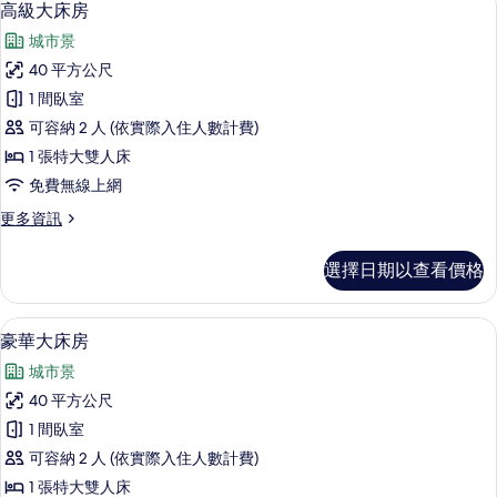
9
高級大床房
房
示
篩
城市景
高
選
40 平方公尺
級
條
1 間臥室
大
件
可容納 2 人 (依實際入住人數計費)
床
1 張特大雙人床
房
免費無線上網
的
更
更多資訊
所
多
有
高
選擇日期以查看價格
級
相
大
片
床
1 間臥室、高級寢具、羽絨被、客房內
顯
10
房
豪華大床房
示
的
城市景
詳
豪
情
40 平方公尺
華
1 間臥室
大
可容納 2 人 (依實際入住人數計費)
床
1 張特大雙人床