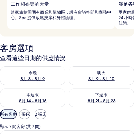
工作和娛樂的天堂
滿足各
這家旅館周圍有商業和購物區，設有會議空間和商務中
兩家供
心。Spa 提供放鬆按摩和身體護理。
24 小
佳餚。
客房選項
查看這些日期的供應情況
查看今晚 (8月 8 - 8月 9) 的供應情況
查看明天 (8月 9 - 8月 10) 的
今晚
明天
8月 8 - 8月 9
8月 9 - 8月 10
查看本週末 (8月 14 - 8月 16) 的供應情況
查看下週末 (8月 21 - 8月 23
本週末
下週末
8月 14 - 8月 16
8月 21 - 8月 23
可
所有客房
1 張床
2 張床
用
的
顯示 7 間客房 (共 7 間)
客
1 間臥室、高級寢具、羽絨被、客房內
顯