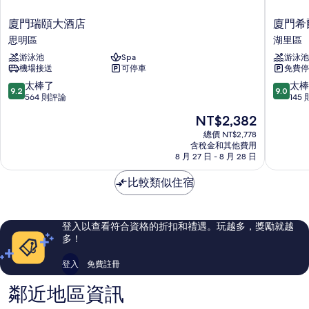
廈
廈
廈門瑞頤大酒店
廈門希
門
門
思明區
湖里區
瑞
希
游泳池
Spa
游泳池
頤
爾
機場接送
可停車
免費停
大
頓
酒
逸
9.2
9.0
太棒了
太棒
9.2
9.0
店
林
分，
分，
564 則評論
145
思
酒
滿
滿
現
NT$2,382
明
店
分
分
在
區
-
10
10
總價 NT$2,778
價
含稅金和其他費用
五
分，
分，
格
8 月 27 日 - 8 月 28 日
緣
太
太
為
灣
棒
棒
NT$2,382
比較類似住宿
湖
了，
了，
里
564
145
區
則
則
評
評
登入以查看符合資格的折扣和禮遇。玩越多，獎勵就越
論
論
多！
登入
免費註冊
鄰近地區資訊