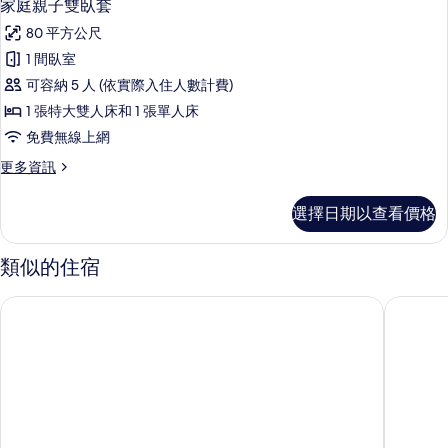
5
房
家庭親子雙臥套
示
的
80 平方公尺
詳
家
情
1 間臥室
庭
可容納 5 人 (依實際入住人數計費)
親
1 張特大雙人床和 1 張單人床
子
免費無線上網
雙
更
更多資訊
臥
多
套
家
選擇日期以查看價格
庭
的
親
所
子
類似的住宿
雙
有
臥
廈門瑞頤大酒店
廈門希爾
相
套
的
片
詳
情