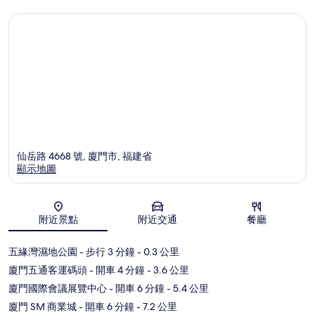
仙岳路 4668 號, 廈門市, 福建省
顯示地圖
地圖
附近景點
附近交通
餐廳
五緣灣濕地公園
- 步行 3 分鐘
- 0.3 公里
廈門五通客運碼頭
- 開車 4 分鐘
- 3.6 公里
廈門國際會議展覽中心
- 開車 6 分鐘
- 5.4 公里
廈門 SM 商業城
- 開車 6 分鐘
- 7.2 公里