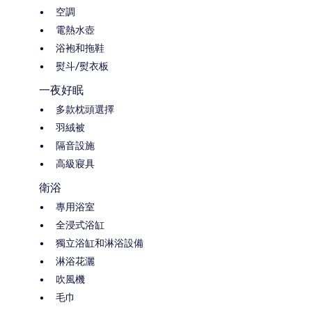
空調
電熱水壺
浴袍和拖鞋
熨斗/熨衣板
一夜好眠
多款枕頭選擇
羽絨被
隔音設施
高級寢具
衛浴
專用浴室
全浸式浴缸
獨立浴缸和淋浴設備
淋浴花灑
吹風機
毛巾