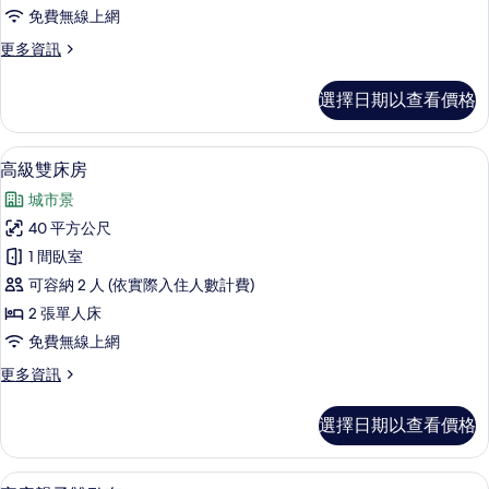
房
免費無線上網
的
更
更多資訊
所
多
有
豪
選擇日期以查看價格
華
相
雙
片
床
1 間臥室、高級寢具、羽絨被、客房內
顯
9
房
高級雙床房
示
的
城市景
詳
高
情
40 平方公尺
級
1 間臥室
雙
可容納 2 人 (依實際入住人數計費)
床
2 張單人床
房
免費無線上網
的
更
更多資訊
所
多
有
高
選擇日期以查看價格
級
相
雙
片
床
家庭親子雙臥套 | 1 間臥室、高級寢
顯