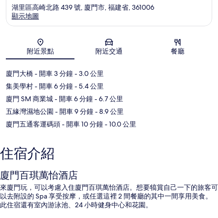
湖里區高崎北路 439 號, 廈門市, 福建省, 361006
顯示地圖
地圖
附近景點
附近交通
餐廳
廈門大橋
- 開車 3 分鐘
- 3.0 公里
集美學村
- 開車 6 分鐘
- 5.4 公里
廈門 SM 商業城
- 開車 6 分鐘
- 6.7 公里
五緣灣濕地公園
- 開車 9 分鐘
- 8.9 公里
廈門五通客運碼頭
- 開車 10 分鐘
- 10.0 公里
住宿介紹
廈門百琪萬怡酒店
來廈門玩，可以考慮入住廈門百琪萬怡酒店。想要犒賞自己一下的旅客可
以去附設的 Spa 享受按摩，或任選這裡 2 間餐廳的其中一間享用美食。
此住宿還有室內游泳池、24 小時健身中心和花園。