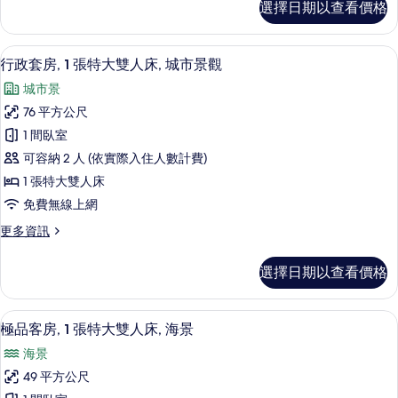
選擇日期以查看價格
華
雙
客
人
房,
行政套房, 1 張特大雙人床, 城市景觀
顯
8
1
床,
行政套房, 1 張特大雙人床, 城市景觀
示
張
城
城市景
特
行
市
大
76 平方公尺
政
雙
景
1 間臥室
人
套
觀
床,
可容納 2 人 (依實際入住人數計費)
房,
城
的
1 張特大雙人床
市
1
所
免費無線上網
景
張
觀
有
更
更多資訊
特
的
多
相
詳
大
行
情
片
選擇日期以查看價格
政
雙
套
人
房,
極品客房, 1 張特大雙人床, 海景 |
顯
7
1
床,
極品客房, 1 張特大雙人床, 海景
示
張
城
海景
特
極
市
大
49 平方公尺
品
雙