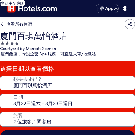
跳到主要內容
下載 App
查看所有住宿
廈門百琪萬怡酒店
4.0
Courtyard by Marriott Xiamen
星
廈門飯店，附設全套 Spa 服務，可直達火車/地鐵站
級
住
選擇日期以查看價格
宿
想要去哪裡？
日期
旅客