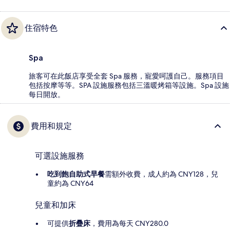
住宿特色
Spa
旅客可在此飯店享受全套 Spa 服務，寵愛呵護自己。服務項目
包括按摩等等。SPA 設施服務包括三溫暖烤箱等設施。Spa 設施
每日開放。
費用和規定
可選設施服務
吃到飽自助式早餐
需額外收費，成人約為 CNY128，兒
童約為 CNY64
兒童和加床
可提供
折疊床
，費用為每天 CNY280.0