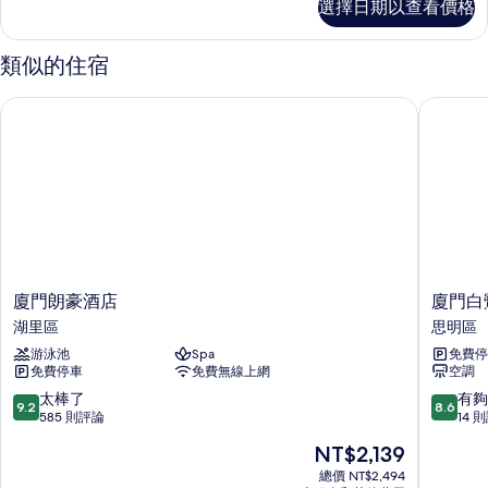
選擇日期以查看價格
品
雙
客
人
房,
類似的住宿
1
床,
張
城
廈門朗豪酒店
廈門白鷺
特
市
大
雙
景
人
觀
床,
城
的
市
所
景
觀
有
的
廈
廈
廈門朗豪酒店
廈門白
相
詳
門
門
湖里區
思明區
情
片
朗
白
游泳池
Spa
免費停
豪
鷺
免費停車
免費無線上網
空調
酒
洲
店
公
9.2
8.6
太棒了
有夠
9.2
8.6
湖
園
分，
分，
585 則評論
14 
里
希
滿
滿
現
NT$2,139
區
爾
分
分
在
頓
10
10
總價 NT$2,494