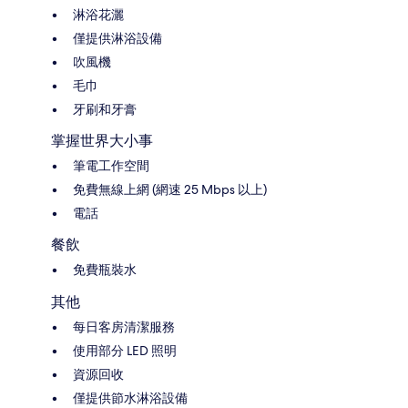
淋浴花灑
僅提供淋浴設備
吹風機
毛巾
牙刷和牙膏
掌握世界大小事
筆電工作空間
免費無線上網 (網速 25 Mbps 以上)
電話
餐飲
免費瓶裝水
其他
每日客房清潔服務
使用部分 LED 照明
資源回收
僅提供節水淋浴設備