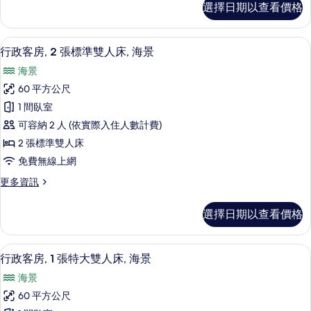
選擇日期以查看價格
華
雙
客
人
房,
筆電工作空間、熨斗/熨衣板、免費搖籃
顯
5
1
床,
行政客房, 2 張標準雙人床, 海景
示
張
海
海景
特
行
景
大
60 平方公尺
政
雙
的
1 間臥室
人
客
所
床,
可容納 2 人 (依實際入住人數計費)
房,
海
有
2 張標準雙人床
景
2
相
免費無線上網
的
張
詳
片
更
更多資訊
標
情
多
準
行
選擇日期以查看價格
政
雙
客
人
房,
筆電工作空間、熨斗/熨衣板、免費搖籃
顯
6
2
床,
行政客房, 1 張特大雙人床, 海景
示
張
海
海景
標
行
景
準
60 平方公尺
政
雙