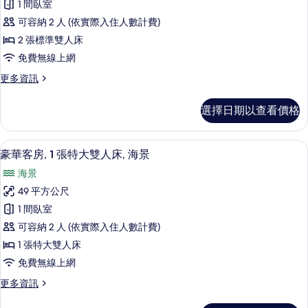
景
1 間臥室
人
客
觀
床,
可容納 2 人 (依實際入住人數計費)
房,
城
的
2 張標準雙人床
市
2
所
免費無線上網
景
張
觀
有
更
更多資訊
標
的
多
相
詳
準
豪
情
片
選擇日期以查看價格
華
雙
客
人
房,
筆電工作空間、熨斗/熨衣板、免費搖籃
顯
7
2
床,
豪華客房, 1 張特大雙人床, 海景
示
張
海
海景
標
豪
景
準
49 平方公尺
華
雙
的
1 間臥室
人
客
所
床,
可容納 2 人 (依實際入住人數計費)
房,
海
有
1 張特大雙人床
景
1
相
免費無線上網
的
張
詳
片
更
更多資訊
特
情
多
大
豪