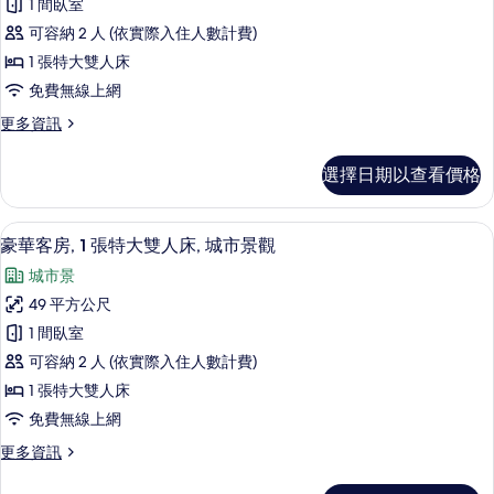
的
1 間臥室
人
客
所
床,
可容納 2 人 (依實際入住人數計費)
房,
海
有
1 張特大雙人床
景
1
相
免費無線上網
的
張
詳
片
更
更多資訊
特
情
多
大
行
選擇日期以查看價格
政
雙
客
人
房,
豪華客房, 1 張特大雙人床, 城市景觀
顯
7
1
床,
豪華客房, 1 張特大雙人床, 城市景觀
示
張
海
城市景
特
豪
景
大
49 平方公尺
華
雙
的
1 間臥室
人
客
所
床,
可容納 2 人 (依實際入住人數計費)
房,
海
有
1 張特大雙人床
景
1
相
免費無線上網
的
張
詳
片
更
更多資訊
特
情
多
大
豪