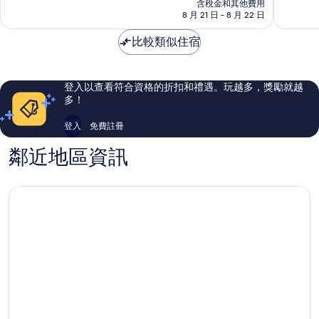
價
含稅金和其他費用
花
分，
分，
格
8 月 21 日 - 8 月 22 日
園
太
有
為
酒
棒
夠
NT$2,139
比較類似住宿
店
了，
讚，
思
585
14
明
則
則
區
評
評
登入以查看符合資格的折扣和禮遇。玩越多，獎勵就越
論
論
多！
登入
免費註冊
鄰近地區資訊