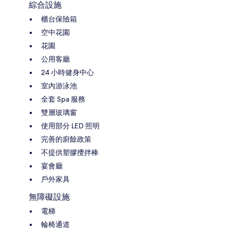
綜合設施
櫃台保險箱
空中花園
花園
公用客廳
24 小時健身中心
室內游泳池
全套 Spa 服務
雙層玻璃窗
使用部分 LED 照明
完善的廚餘政策
不提供塑膠攪拌棒
宴會廳
戶外家具
無障礙設施
電梯
輪椅通道