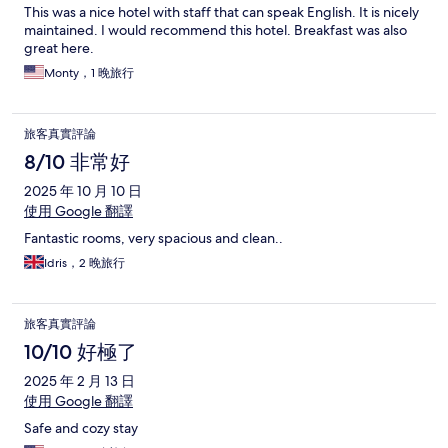
This was a nice hotel with staff that can speak English. It is nicely
maintained. I would recommend this hotel. Breakfast was also
great here.
Monty，1 晚旅行
旅客真實評論
8/10 非常好
2025 年 10 月 10 日
使用 Google 翻譯
Fantastic rooms, very spacious and clean..
Idris，2 晚旅行
旅客真實評論
10/10 好極了
2025 年 2 月 13 日
使用 Google 翻譯
Safe and cozy stay