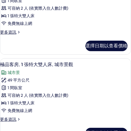
景
1 間臥室
人
客
觀
床,
可容納 2 人 (依實際入住人數計費)
房,
城
的
1 張特大雙人床
市
1
所
免費無線上網
景
張
觀
有
更
更多資訊
特
的
多
相
詳
大
極
情
片
選擇日期以查看價格
品
雙
客
人
房,
極品客房, 1 張特大雙人床, 城市景觀
顯
6
1
床,
極品客房, 1 張特大雙人床, 城市景觀
示
張
海
城市景
特
極
景
大
49 平方公尺
品
雙
的
1 間臥室
人
客
所
床,
可容納 2 人 (依實際入住人數計費)
房,
海
有
1 張特大雙人床
景
1
相
免費無線上網
的
張
詳
片
更
更多資訊
特
情
多
大
極