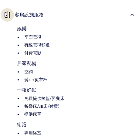
客房設施服務
娛樂
平面電視
有線電視頻道
付費電影
居家配備
空調
熨斗/熨衣板
一夜好眠
免費提供搖籃/嬰兒床
折疊床/加床 (付費)
提供床單
衛浴
專用浴室