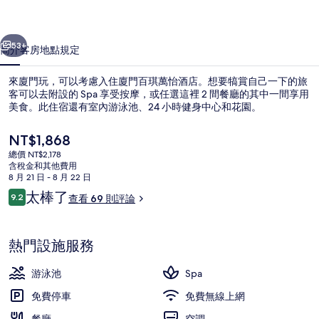
酒
一個
下一個
店
53+
簡介
客房
地點
規定
的
來廈門玩，可以考慮入住廈門百琪萬怡酒店。想要犒賞自己一下的旅
相
客可以去附設的 Spa 享受按摩，或任選這裡 2 間餐廳的其中一間享用
美食。此住宿還有室內游泳池、24 小時健身中心和花園。
片
集
目
NT$1,868
前
總價 NT$2,178
的
含稅金和其他費用
價
8 月 21 日 - 8 月 22 日
格
評
太棒了
9.2
查看 69 則評論
室內游泳池
是
9.2 分，滿分 10 分，
論
NT$1,868
熱門設施服務
游泳池
Spa
免費停車
免費無線上網