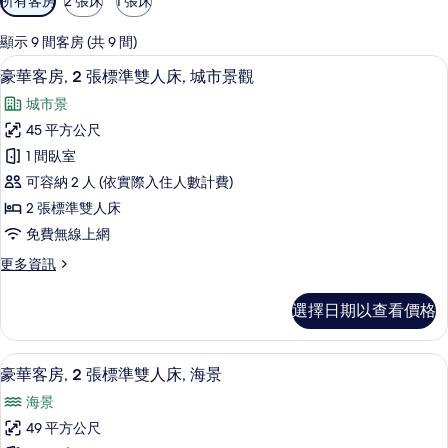
所有客房
2 張床
1 張床
用
的
顯示 9 間客房 (共 9 間)
客
豪華客房, 2 張標準雙人床, 城市景觀
顯
5
豪華客房, 2 張標準雙人床, 城市景觀
房
示
篩
城市景
豪
選
45 平方公尺
華
條
1 間臥室
客
件
可容納 2 人 (依實際入住人數計費)
房,
2 張標準雙人床
2
免費無線上網
張
更
更多資訊
標
多
準
豪
選擇日期以查看價格
華
雙
客
人
房,
筆電工作空間、熨斗/熨衣板、免費搖籃
顯
5
2
床,
豪華客房, 2 張標準雙人床, 海景
示
張
城
海景
標
豪
市
準
49 平方公尺
華
雙