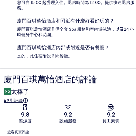
您可自 15:00 起辦理入住。退房時間為 12:00。提供快速退房服
務。
廈門百琪萬怡酒店和附近有什麼好看好玩的？
廈門百琪萬怡酒店具備全套 Spa 服務和室內游泳池，以及24 小
時健身中心和花園。
廈門百琪萬怡酒店內部或附近是否有餐廳？
是的，此住宿附設 2 間餐廳。
廈門百琪萬怡酒店的評論
評
論
太棒了
9.2
69 則評論
9.8
9.2
9.2
整潔度
設施服務
員工素質
評
旅客真實評論