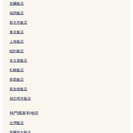
連
n
首爾飯店
結
的
連
福岡飯店
結
新北市飯店
曼谷飯店
上海飯店
紐約飯店
名古屋飯店
札幌飯店
那霸飯店
新加坡飯店
胡志明市飯店
熱門國家和地區
台灣飯店
馬爾地夫飯店