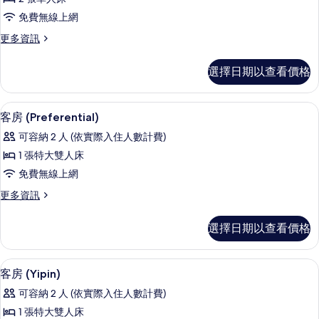
務
免費無線上網
雙
更
更多資訊
床
多
房
商
選擇日期以查看價格
務
的
雙
所
床
免費無線上網
顯
24
房
客房 (Preferential)
有
示
的
相
可容納 2 人 (依實際入住人數計費)
詳
客
情
片
1 張特大雙人床
房
免費無線上網
(Preferential)
更
更多資訊
的
多
所
客
選擇日期以查看價格
房
有
(Preferential)
相
的
免費無線上網
顯
25
詳
片
客房 (Yipin)
示
情
可容納 2 人 (依實際入住人數計費)
客
1 張特大雙人床