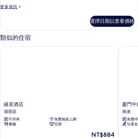
客
更
更多資訊
房
多
(Selected)
商
選擇日期以查看價格
務
的
客
所
房
類似的住宿
(Selected)
有
的
相
縵居酒店
廈門中維
詳
片
情
縵
廈
縵居酒店
廈門中
居
門
湖里區
海滄
酒
中
可停車
免費無線上網
免費停
店
維
餐廳
空調
兒童友
湖
鼓
里
浪
現
NT$884
區
灣