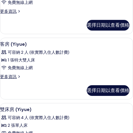
免費無線上網
(Yixin)
更
更多資訊
的
多
所
客
選擇日期以查看價格
房
有
(Yixin)
相
的
免費無線上網
顯
25
詳
片
客房 (Yiyue)
示
情
可容納 2 人 (依實際入住人數計費)
客
1 張特大雙人床
房
免費無線上網
(Yiyue)
更
更多資訊
的
多
所
客
選擇日期以查看價格
房
有
(Yiyue)
相
的
免費無線上網
顯
18
詳
片
雙床房 (Yiyue)
示
情
可容納 4 人 (依實際入住人數計費)
雙
2 張單人床
床