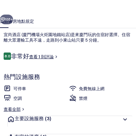
機
一個
下一個
場
105+
簡介
客房
地點
規定
火
宜尚酒店 (廈門機場火炬園地鐵站店)是來廈門玩的住宿好選擇。住宿
炬
離大眾運輸工具不遠，走路到小東山站只要 5 分鐘。
園
評
非常好
地
8.0
查看 1 則評論
8.0 分，滿分 10 分，
論
鐵
站
熱門設施服務
住宿正面 (夜晚)
店)
可停車
免費無線上網
的
空調
禁煙
相
查看全部
片
主要設施服務
(3)
集