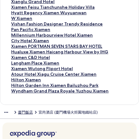
X
e
r
e
R
d
i
h
X
Xianglu Grand Hotel
i
H
a
P
e
h
p
i
i
X
Xiamen Feisu Tianchunshe Holiday Villa
a
o
n
l
s
a
o
t
a
i
H
Hyatt Regency Xiamen Wuyuanwan
m
t
d
a
o
m
r
e
n
a
y
W
W Xiamen
e
e
X
z
r
G
t
H
g
m
a
X
V
Vishan Fashion Designer Trendy Residence
n
l
i
a
t
r
G
o
l
e
t
i
i
P
Pan Pacific Xiamen
H
X
a
X
X
a
a
u
u
n
t
a
s
a
M
Millennium Harbourview Hotel Xiamen
o
i
m
i
i
n
r
s
G
F
R
m
h
n
i
C
City Hotel Xiamen
t
a
e
a
a
d
d
e
r
e
e
e
a
P
l
i
X
Xiamen PORTMAN SEVEN STARS BAY HOTEL
e
m
n
m
m
X
e
M
a
i
g
n
n
a
l
t
i
H
Hualuxe Xiamen Haicang Harbour View by IHG
l
e
的
e
e
i
n
o
n
s
e
的
F
c
e
y
a
u
X
Xiamen C&D Hotel
的
n
連
n
n
a
H
n
d
u
n
連
a
i
n
H
m
a
i
L
Langham Place Xiamen
連
A
結
J
的
m
o
e
H
T
c
結
s
f
n
o
e
l
a
a
X
Xiamen Wutong Fliport Hotel
結
i
i
連
e
t
t
o
i
y
h
i
i
t
n
u
m
n
i
A
Atour Hotel Xiagu Cruise Center Xiamen
r
m
結
n
e
G
t
a
X
i
c
u
e
P
x
e
g
a
t
H
Hilton Xiamen
l
e
H
l
a
e
n
i
o
X
m
l
O
e
n
h
m
o
i
H
Hilton Garden Inn Xiamen Bailuzhou Park
i
i
a
X
r
l
c
a
n
i
H
X
R
X
C
a
e
u
l
i
W
Wyndham Grand Plaza Royale Yuzhou Xiamen
n
b
i
i
d
的
h
m
D
a
a
i
T
i
&
m
n
r
t
l
y
e
y
c
a
e
連
u
e
e
m
r
a
M
a
D
P
W
H
o
t
n
的
I
a
m
n
結
n
n
s
e
b
m
A
m
H
l
u
o
n
o
d
廈門飯店
宜尚酒店 (廈門機場火炬園地鐵站店)
連
H
n
e
C
s
W
i
n
o
e
N
e
o
a
t
t
X
n
h
結
G
g
n
o
h
u
g
的
u
n
S
n
t
c
o
e
i
G
a
的
的
的
f
e
y
n
連
r
的
E
H
e
e
n
l
a
a
m
連
連
連
f
H
u
e
結
v
連
V
a
l
X
g
X
m
r
G
結
結
結
e
o
a
r
i
結
E
i
的
i
F
i
e
d
r