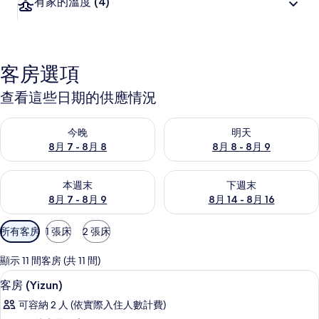
有家的溫度
(4)
客房選項
查看這些日期的供應情況
查看今晚 (8月 7 - 8月 8) 的供應情況
查看明天 (8月 8 - 8月 9) 的
今晚
明天
8月 7 - 8月 8
8月 8 - 8月 9
查看本週末 (8月 7 - 8月 9) 的供應情況
查看下週末 (8月 14 - 8月 16)
本週末
下週末
8月 7 - 8月 9
8月 14 - 8月 16
可
所有客房
1 張床
2 張床
用
的
顯示 11 間客房 (共 11 間)
客
免費無線上網
顯
25
客房 (Yizun)
房
示
篩
可容納 2 人 (依實際入住人數計費)
客