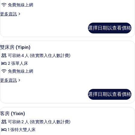
房
免費無線上網
(Yipin)
更
更多資訊
的
多
所
客
選擇日期以查看價格
房
有
(Yipin)
相
的
免費無線上網
顯
19
詳
片
雙床房 (Yipin)
示
情
可容納 4 人 (依實際入住人數計費)
雙
2 張單人床
床
免費無線上網
房
更
更多資訊
(Yipin)
多
的
雙
選擇日期以查看價格
床
所
房
有
(Yipin)
免費無線上網
顯
25
的
相
客房 (Yixin)
示
詳
片
可容納 2 人 (依實際入住人數計費)
情
客
1 張特大雙人床
房