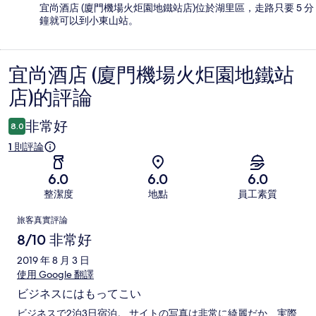
宜尚酒店 (廈門機場火炬園地鐵站店)位於湖里區，走路只要 5 分
鐘就可以到小東山站。
宜尚酒店 (廈門機場火炬園地鐵站
評
店)的評論
論
非常好
8.0
1 則評論
6.0
6.0
6.0
整潔度
地點
員工素質
評
旅客真實評論
論
8/10 非常好
2019 年 8 月 3 日
使用 Google 翻譯
ビジネスにはもってこい
ビジネスで2泊3日宿泊。 サイトの写真は非常に綺麗だか、実際