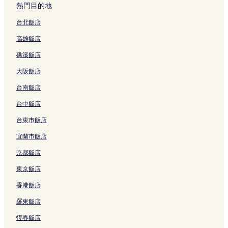
e
l
n
T
e
N
c
連
a
l
a
n
e
a
熱門目的地
的
i
w
r
w
S
a
結
m
i
g
的
n
n
連
d
a
e
H
T
n
e
p
u
連
I
d
台北飯店
結
a
n
n
o
A
g
n
o
C
結
n
P
高雄飯店
y
的
d
t
R
H
的
r
r
n
l
V
連
y
e
S
a
連
t
u
X
a
礁溪飯店
i
結
R
l
B
r
結
H
i
i
z
l
e
X
A
b
o
s
a
a
大阪飯店
l
s
i
Y
o
t
e
m
R
a
i
a
H
u
e
C
e
o
台南飯店
的
d
m
O
r
l
e
n
y
連
e
e
T
V
的
n
B
a
台中飯店
結
n
n
E
i
連
t
a
l
台東市飯店
c
的
L
e
結
e
i
e
e
連
的
w
r
l
Y
宜蘭市飯店
的
結
連
b
X
u
u
連
結
y
i
z
z
京都飯店
結
I
a
h
h
H
m
o
o
東京飯店
G
e
u
u
香港飯店
的
n
P
X
連
的
a
i
羅東飯店
結
連
r
a
結
k
m
恆春飯店
的
e