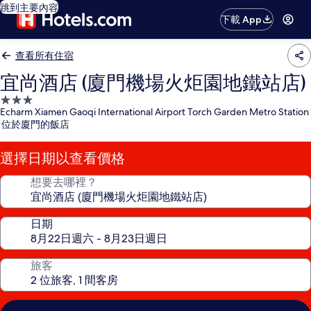
跳到主要內容
下載 App
查看所有住宿
宜尚酒店 (廈門機場火炬園地鐵站店)
3.0
Echarm Xiamen Gaoqi International Airport Torch Garden Metro Station
星
位於廈門的飯店
級
住
選擇日期以查看價格
宿
想要去哪裡？
日期
旅客