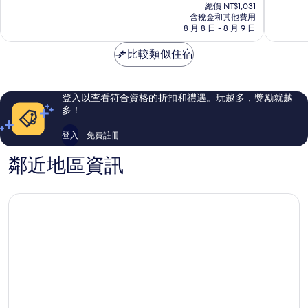
在
總價 NT$1,031
飯
價
含稅金和其他費用
店
格
8 月 8 日 - 8 月 9 日
海
為
滄
NT$884
比較類似住宿
登入以查看符合資格的折扣和禮遇。玩越多，獎勵就越
多！
登入
免費註冊
鄰近地區資訊