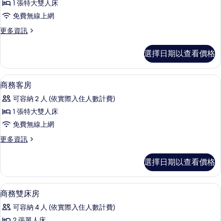
選
1 張特大雙人床
房
條
免費無線上網
(Yizun)
件
更
更多資訊
的
多
所
客
選擇日期以查看價格
房
有
(Yizun)
相
的
免費無線上網
顯
25
詳
片
商務客房
示
情
可容納 2 人 (依實際入住人數計費)
商
1 張特大雙人床
務
免費無線上網
客
更
更多資訊
房
多
的
商
選擇日期以查看價格
務
所
客
有
房
免費無線上網
顯
18
的
商務雙床房
相
示
詳
片
可容納 4 人 (依實際入住人數計費)
情
商
2 張單人床