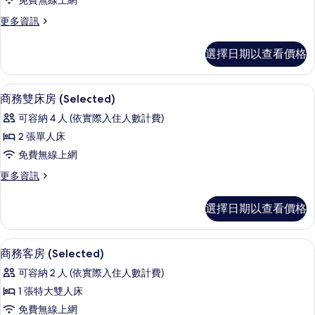
免費無線上網
房
更
更多資訊
(Yiyue)
多
的
雙
選擇日期以查看價格
床
所
房
有
(Yiyue)
免費無線上網
顯
18
的
相
商務雙床房 (Selected)
示
詳
片
可容納 4 人 (依實際入住人數計費)
情
商
2 張單人床
務
免費無線上網
雙
更
更多資訊
床
多
房
商
選擇日期以查看價格
務
(Selected)
雙
的
床
免費無線上網
顯
25
房
所
商務客房 (Selected)
示
(Selected)
有
可容納 2 人 (依實際入住人數計費)
的
商
相
詳
1 張特大雙人床
務
情
片
免費無線上網