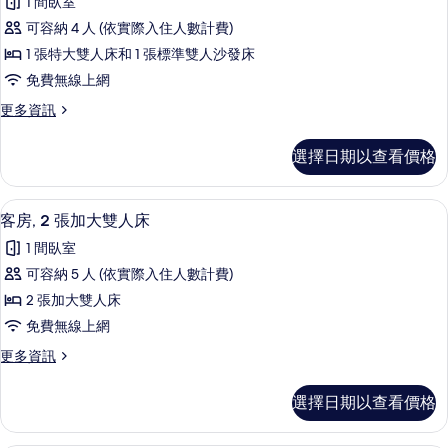
1 間臥室
1
雙
間
客
空
人
張
可容納 4 人 (依實際入住人數計費)
的
房,
間
床
詳
沙
1 張特大雙人床和 1 張標準雙人沙發床
和
情
1
的
1
發
免費無線上網
張
所
張
床,
更
更多資訊
沙
特
有
多
聽
發
大
客
相
床,
選擇日期以查看價格
障
房,
雙
聽
片
1
無
障
人
張
無
客房內保險箱、書桌、筆電工作空間、
顯
障
7
特
床
客房, 2 張加大雙人床
障
示
大
礙
礙
和
1 間臥室
雙
空
客
空
1
人
可容納 5 人 (依實際入住人數計費)
間
房,
間
床
張
(Roll-
2 張加大雙人床
和
2
(Roll-
in
沙
1
免費無線上網
Shower)
張
in
張
發
的
更
更多資訊
Shower)
沙
加
詳
床,
多
發
的
情
大
客
床,
無
選擇日期以查看價格
所
房,
雙
無
障
2
障
有
人
張