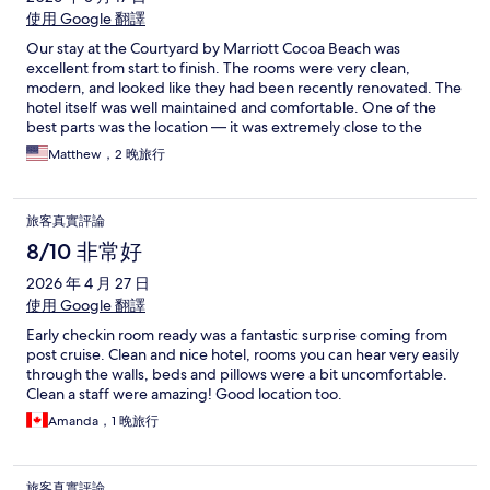
使用 Google 翻譯
Our stay at the Courtyard by Marriott Cocoa Beach was
excellent from start to finish. The rooms were very clean,
modern, and looked like they had been recently renovated. The
hotel itself was well maintained and comfortable. One of the
best parts was the location — it was extremely close to the
beach, making it easy to enjoy everything Cocoa Beach has to
Matthew，2 晚旅行
offer. Overall, it was a great stay, and we would definitely return
again.
旅客真實評論
8/10 非常好
2026 年 4 月 27 日
使用 Google 翻譯
Early checkin room ready was a fantastic surprise coming from
post cruise. Clean and nice hotel, rooms you can hear very easily
through the walls, beds and pillows were a bit uncomfortable.
Clean a staff were amazing! Good location too.
Amanda，1 晚旅行
旅客真實評論