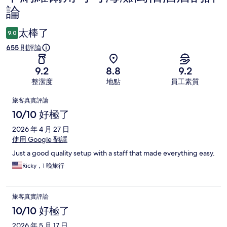
論
論
太棒了
9.0
655 則評論
9.2
8.8
9.2
整潔度
地點
員工素質
評
旅客真實評論
論
10/10 好極了
2026 年 4 月 27 日
使用 Google 翻譯
Just a good quality setup with a staff that made everything easy.
Ricky，1 晚旅行
旅客真實評論
10/10 好極了
2026 年 5 月 17 日