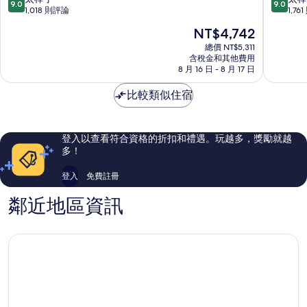
9.0
9.0
維
溫
分，
分，
1,018 則評論
1,76
拉
德
滿
滿
現
NT$4,742
爾
姆
分
分
在
角
拉
10
10
總價 NT$5,311
價
歡
含稅金和其他費用
昆
分，
分，
格
8 月 16 日 - 8 月 17 日
朋
塔
太
太
為
飯
套
棒
棒
NT$4,742
比較類似住宿
店
房
了，
了，
Cocoa
飯
1,018
1,761
Beach
店
則
則
Cocoa
評
評
登入以查看符合資格的折扣和禮遇。玩越多，獎勵就越
Beach
論
論
多！
登入
免費註冊
鄰近地區資訊