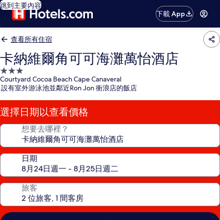
跳到主要內容
下載 App
查看所有住宿
卡納維爾角可可海灘萬怡酒店
3.0
Courtyard Cocoa Beach Cape Canaveral
星
設有室外游泳池並鄰近Ron Jon 衝浪店的飯店
級
住
選擇日期以查看價格
宿
想要去哪裡？
日期
旅客