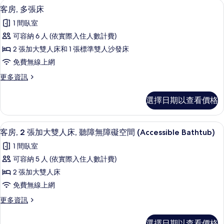
礙
礙
客房, 多張床 | 客房內保險箱、書桌
顯
相
2
加
床
客房, 多張床
浴
浴
示
大
片
缸
的
1 間臥室
雙
缸
的
客
所
人
可容納 6 人 (依實際入住人數計費)
詳
的
房,
床
情
有
2 張加大雙人床和 1 張標準雙人沙發床
的
所
多
相
詳
免費無線上網
有
張
情
片
更
更多資訊
相
床
多
片
的
客
選擇日期以查看價格
房,
所
多
有
張
客房內保險箱、書桌、筆電工作空間、
顯
7
床
客房, 2 張加大雙人床, 聽障無障礙空間 (Accessible Bathtub)
相
示
的
片
1 間臥室
詳
客
情
可容納 5 人 (依實際入住人數計費)
房,
2 張加大雙人床
2
免費無線上網
張
更
更多資訊
加
多
大
客
選擇日期以查看價格