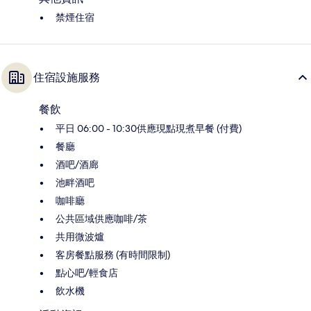
禁煙住宿
住宿設施服務
餐飲
平日 06:00 - 10:30供應現點現煮早餐 (付費)
餐廳
酒吧/酒廊
池畔酒吧
咖啡廳
公共區域供應咖啡/茶
共用微波爐
客房餐點服務 (有時間限制)
點心吧/輕食店
飲水機