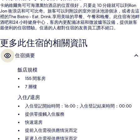
卡納維爾角可可海灘萬怡酒店的位置很好，只要走 10 分鐘就可以到Ron
Jon 衝浪店和可可比奇。旅客可以到附設的室外游泳池游個泳，或者去這
裡的The Bistro - Eat. Drink.享用美味的早餐、午餐和晚餐。此住宿有池畔
酒吧和24 小時健身中心，客房內更配備冰箱和微波爐等設備，提供旅客
最便利的住宿體驗。住過的人都對住宿的友善員工讚不絕口。
更多此住宿的相關資訊
住宿摘要
飯店規模
155 間客房
7 層樓
入住/退房
入住登記開始時間：16:00；入住登記結束時間：00:00
提供零接觸入住服務
快速退房
提前入住需視供應情況而定
延遲入住需視供應情況而定