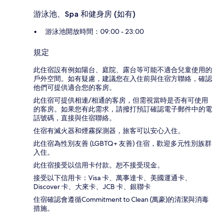
游泳池、Spa 和健身房 (如有)
游泳池開放時間：09:00 - 23:00
規定
此住宿設有例如陽台、庭院、露台等可能不適合兒童使用的
戶外空間。如有疑慮，建議您在入住前與住宿方聯絡，確認
他們可提供適合您的客房。
此住宿可提供相連/相通的客房，但需視當時是否有可使用
的客房。如果您有此需求，請撥打預訂確認電子郵件中的電
話號碼，直接與住宿聯絡。
住宿有滅火器和煙霧探測器，旅客可以安心入住。
此住宿為性別友善 (LGBTQ+ 友善) 住宿，歡迎多元性別族群
入住。
此住宿接受以信用卡付款。恕不接受現金。
接受以下信用卡：Visa 卡、萬事達卡、美國運通卡、
Discover 卡、大來卡、JCB 卡、銀聯卡
住宿確認會遵循Commitment to Clean (萬豪)的清潔與消毒
措施。