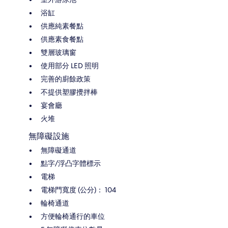
浴缸
供應純素餐點
供應素食餐點
雙層玻璃窗
使用部分 LED 照明
完善的廚餘政策
不提供塑膠攪拌棒
宴會廳
火堆
無障礙設施
無障礙通道
點字/浮凸字體標示
電梯
電梯門寬度 (公分)： 104
輪椅通道
方便輪椅通行的車位