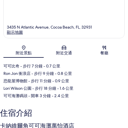
3435 N Atlantic Avenue, Cocoa Beach, FL, 32931
顯示地圖
地圖
附近景點
附近交通
餐廳
可可比奇
- 步行 7 分鐘
- 0.7 公里
Ron Jon 衝浪店
- 步行 9 分鐘
- 0.8 公里
恐龍屋博物館
- 步行 11 分鐘
- 0.9 公里
Lori Wilson 公園
- 步行 18 分鐘
- 1.6 公里
可可海灘碼頭
- 開車 3 分鐘
- 2.4 公里
住宿介紹
卡納維爾角可可海灘萬怡酒店