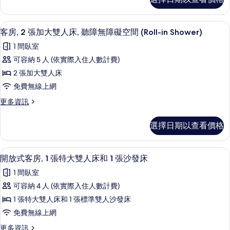
房,
雙
2
人
張
客房內保險箱、書桌、筆電工作空間、
顯
7
加
床,
客房, 2 張加大雙人床, 聽障無障礙空間 (Roll-in Shower)
示
大
聽
1 間臥室
雙
客
障
人
可容納 5 人 (依實際入住人數計費)
房,
床,
無
2 張加大雙人床
聽
2
障
障
免費無線上網
張
無
礙
更
更多資訊
障
加
多
空
礙
大
客
空
間
選擇日期以查看價格
房,
雙
間
(Accessible
2
(Accessible
人
張
Bathtub)
Bathtub)
開放式客房, 1 張特大雙人床和 1 張
顯
3
加
床,
開放式客房, 1 張特大雙人床和 1 張沙發床
的
的
示
大
詳
聽
1 間臥室
所
雙
情
開
障
人
可容納 4 人 (依實際入住人數計費)
有
放
床,
無
1 張特大雙人床和 1 張標準雙人沙發床
相
聽
式
障
障
免費無線上網
片
客
無
礙
更
更多資訊