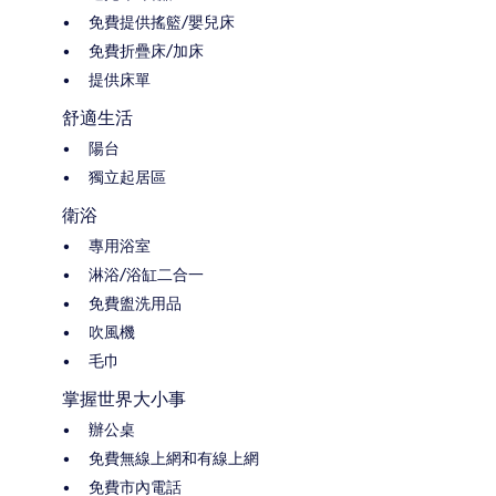
免費提供搖籃/嬰兒床
免費折疊床/加床
提供床單
舒適生活
陽台
獨立起居區
衛浴
專用浴室
淋浴/浴缸二合一
免費盥洗用品
吹風機
毛巾
掌握世界大小事
辦公桌
免費無線上網和有線上網
免費市內電話