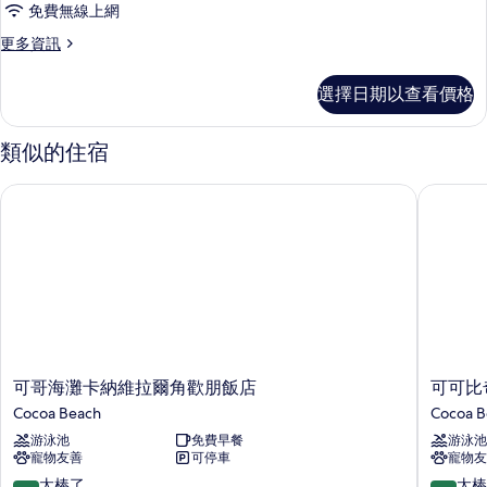
免費無線上網
片
間
更
更多資訊
臥
多
室,
套
選擇日期以查看價格
房,
聽
1
障
間
類似的住宿
臥
無
室,
障
可哥海灘卡納維拉爾角歡朋飯店
可可比奇
聽
礙
障
無
空
障
間
礙
空
(Accessible
間
Bathtub)
(Accessible
的
Bathtub)
的
所
可
可
可哥海灘卡納維拉爾角歡朋飯店
可可比
詳
哥
可
有
Cocoa Beach
Cocoa B
情
海
比
相
游泳池
免費早餐
游泳池
灘
奇
寵物友善
可停車
寵物友
卡
海
片
納
濱
9.0
9.0
太棒了
太棒