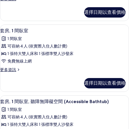
障
房,
多
空
礙
1
開
空
間
選擇日期以查看價格
放
張
間
(Roll-
式
(Roll-
特
客
in
in
客房內保險箱、書桌、筆電工作空間、
顯
5
房,
大
套房, 1 間臥室
Shower)
Shower)
示
1
的
雙
1 間臥室
的
張
詳
套
人
特
可容納 4 人 (依實際入住人數計費)
所
情
房,
大
床
1 張特大雙人床和 1 張標準雙人沙發床
有
雙
1
和
人
免費無線上網
相
間
床
1
片
更
更多資訊
和
臥
張
多
1
室
套
張
沙
選擇日期以查看價格
房,
的
沙
發
1
發
所
間
床
床
客房內保險箱、書桌、筆電工作空間、
顯
5
臥
有
套房, 1 間臥室, 聽障無障礙空間 (Accessible Bathtub)
的
的
示
室
詳
相
1 間臥室
的
所
情
套
片
詳
可容納 4 人 (依實際入住人數計費)
有
房,
情
1 張特大雙人床和 1 張標準雙人沙發床
相
1