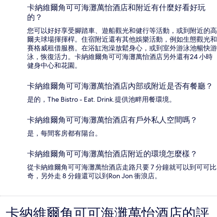
卡納維爾角可可海灘萬怡酒店和附近有什麼好看好玩
的？
您可以好好享受腳踏車、遊船觀光和健行等活動，或到附近的高
爾夫球場揮揮桿。住宿附近還有其他娛樂活動，例如生態觀光和
賽格威租借服務。在浴缸泡澡放鬆身心，或到室外游泳池暢快游
泳，恢復活力。卡納維爾角可可海灘萬怡酒店另外還有24 小時
健身中心和花園。
卡納維爾角可可海灘萬怡酒店內部或附近是否有餐廳？
是的，The Bistro - Eat. Drink.提供池畔用餐環境。
卡納維爾角可可海灘萬怡酒店有戶外私人空間嗎？
是，每間客房都有陽台。
卡納維爾角可可海灘萬怡酒店附近的環境怎麼樣？
從卡納維爾角可可海灘萬怡酒店走路只要 7 分鐘就可以到可可比
奇，另外走 8 分鐘還可以到Ron Jon 衝浪店。
卡納維爾角可可海灘萬怡酒店的評
評