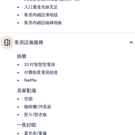
入口通道光線充足
客房內鋪設薄地毯
客房內鋪設磁磚地板
客房設施服務
娛樂
32 吋智慧型電視
付費衛星電視頻道
Netflix
居家配備
空調
咖啡機/沖茶器
熨斗/熨衣板
一夜好眠
遮光布/窗簾