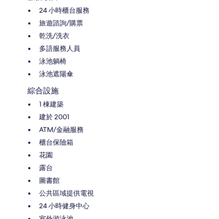
24 小時櫃台服務
旅遊諮詢/購票
乾洗/洗衣
多語服務人員
泳池躺椅
泳池遮陽傘
綜合設施
1 棟建築
建於 2001
ATM/金融服務
櫃台保險箱
花園
露台
圖書館
公共區域提供電視
24 小時健身中心
室外游泳池