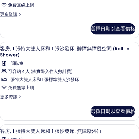
1
沙
1
免費無線上網
張
張
發
更
更多資訊
沙
特
床
多
發
大
客
床
的
選擇日期以查看價格
房,
雙
的
所
1
詳
人
張
有
情
客房內保險箱、書桌、筆電工作空間、
顯
7
特
床
客房, 1 張特大雙人床和 1 張沙發床, 聽障無障礙空間 (Roll-in
相
示
大
Shower)
和
雙
片
客
1 間臥室
1
人
房,
床
張
可容納 4 人 (依實際入住人數計費)
和
1
沙
1 張特大雙人床和 1 張標準雙人沙發床
1
張
張
發
免費無線上網
沙
特
床,
更
更多資訊
發
大
多
床,
聽
客
雙
聽
選擇日期以查看價格
障
房,
障
人
1
無
無
床
張
障
客房內保險箱、書桌、筆電工作空間、
顯
障
7
特
客房, 1 張特大雙人床和 1 張沙發床, 無障礙浴缸
礙
和
示
大
礙
空