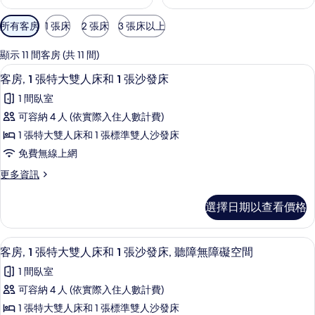
可
所有客房
1 張床
2 張床
3 張床以上
用
的
顯示 11 間客房 (共 11 間)
客
客房內保險箱、書桌、筆電工作空間、
顯
7
客房, 1 張特大雙人床和 1 張沙發床
房
示
篩
1 間臥室
客
選
可容納 4 人 (依實際入住人數計費)
房,
條
1 張特大雙人床和 1 張標準雙人沙發床
1
件
免費無線上網
張
更
更多資訊
特
多
大
客
選擇日期以查看價格
房,
雙
1
人
張
客房內保險箱、書桌、筆電工作空間、
顯
7
特
床
客房, 1 張特大雙人床和 1 張沙發床, 聽障無障礙空間
示
大
和
1 間臥室
雙
客
1
人
可容納 4 人 (依實際入住人數計費)
房,
床
張
1 張特大雙人床和 1 張標準雙人沙發床
和