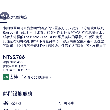
可
一個
下一個
海
71+
簡介
客房
地點
規定
灘
卡納維爾角可可海灘萬怡酒店的位置很好，只要走 10 分鐘就可以到
萬
Ron Jon 衝浪店和可可比奇。旅客可以到附設的室外游泳池游個泳，
或者去這裡的The Bistro - Eat. Drink.享用美味的早餐、午餐和晚餐。
怡
此住宿有池畔酒吧和24 小時健身中心，客房內更配備冰箱和微波爐
酒
等設備，提供旅客最便利的住宿體驗。住過的人都對住宿的友善員工
讚不絕口。
店
目
NT$5,786
前
的
總價 NT$6,480
的
含稅金和其他費用
大廳
相
價
8 月 16 日 - 8 月 17 日
格
評
太棒了
片
9.0
查看 655 則評論
是
9.0 分，滿分 10 分，
論
NT$5,786
集
熱門設施服務
游泳池
可停車