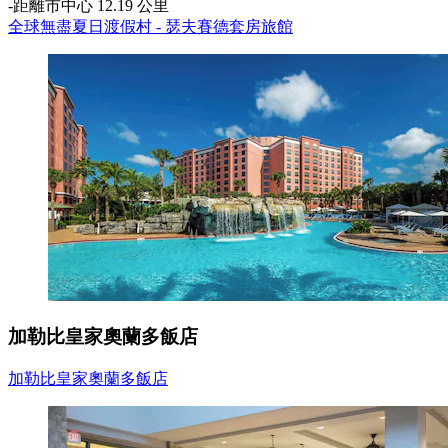
‐
距離市中心 12.19 公里
全球無盡夏日渡假村 - 瑟夫賽德套房旅館
加勒比皇家奧蘭多飯店
加勒比皇家奧蘭多飯店