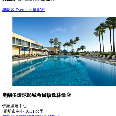
奧蘭多 Evermore 度假村
奧蘭多環球影城希爾頓逸林飯店
佛羅里達中心
‐
距離市中心 10.31 公里