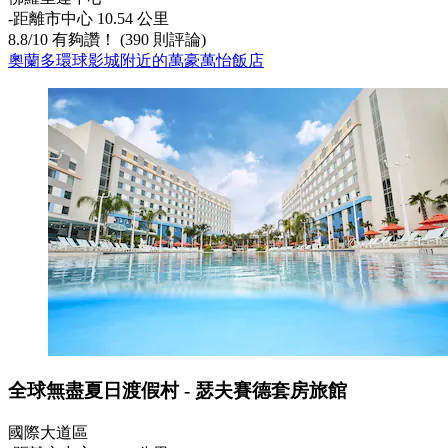
‐
距離市中心 10.54 公里
8.8
/
10
有夠讚！ (390 則評論)
奧蘭多環球影城附近的萬豪萬怡飯店
全球無盡夏日渡假村 - 瑟夫賽德套房旅館
國際大道區