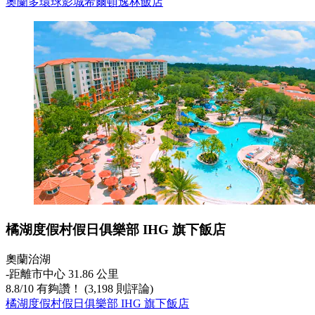
奧蘭多環球影城希爾頓逸林飯店
橘湖度假村假日俱樂部 IHG 旗下飯店
奧蘭治湖
‐
距離市中心 31.86 公里
8.8
/
10
有夠讚！ (3,198 則評論)
橘湖度假村假日俱樂部 IHG 旗下飯店