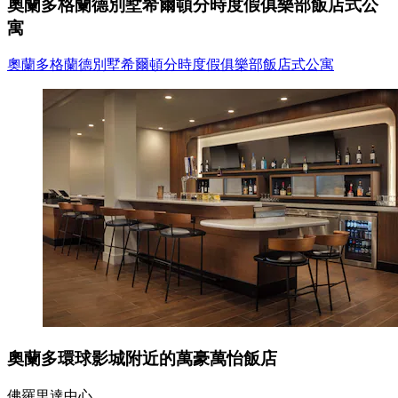
奧蘭多格蘭德別墅希爾頓分時度假俱樂部飯店式公
寓
奧蘭多格蘭德別墅希爾頓分時度假俱樂部飯店式公寓
奧蘭多環球影城附近的萬豪萬怡飯店
佛羅里達中心