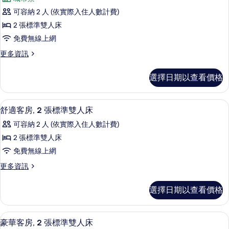
客
選
可容納 2 人 (依實際入住人數計費)
房,
條
2 張標準雙人床
2
件
免費無線上網
張
更
更多資訊
標
多
準
客
選擇日期以查看價格
房,
雙
2
人
張
舒適客房, 2 張標準雙人床 | 迷你吧
顯
4
標
床,
舒適客房, 2 張標準雙人床
示
準
城
可容納 2 人 (依實際入住人數計費)
雙
舒
市
人
2 張標準雙人床
適
床,
景
免費無線上網
城
客
觀,
市
更
更多資訊
房,
景
多
邊
觀,
2
舒
間
選擇日期以查看價格
邊
適
張
間
的
客
標
的
房,
所
豪華客房, 2 張標準雙人床 | 迷你吧
顯
詳
4
2
準
豪華客房, 2 張標準雙人床
情