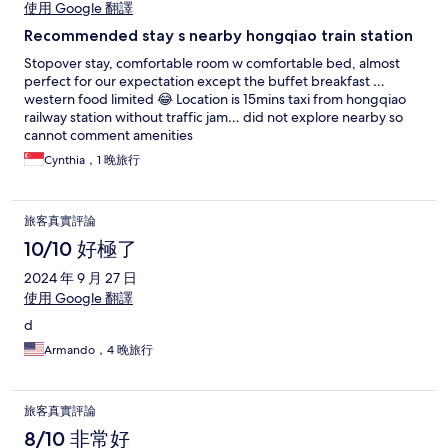
使用 Google 翻譯
Recommended stay s nearby hongqiao train station
Stopover stay, comfortable room w comfortable bed, almost
perfect for our expectation except the buffet breakfast …
western food limited 😂 Location is 15mins taxi from hongqiao
railway station without traffic jam… did not explore nearby so
cannot comment amenities
Cynthia，1 晚旅行
旅客真實評論
10/10 好極了
2024 年 9 月 27 日
使用 Google 翻譯
d
Armando，4 晚旅行
旅客真實評論
8/10 非常好