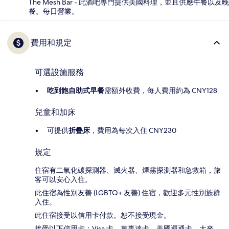
The Mesh Bar - 此酒吧專門提供美國料理，並且供應午餐以及晚
餐。每日營業。
費用和規定
可選設施服務
吃到飽自助式早餐
需額外收費，每人費用約為 CNY128
兒童和加床
可提供
折疊床
，費用為每次入住 CNY230
規定
住宿有二氧化碳探測器、滅火器、煙霧探測器和急救箱，旅
客可以安心入住。
此住宿為性別友善 (LGBTQ+ 友善) 住宿，歡迎多元性別族群
入住。
此住宿接受以信用卡付款。恕不接受現金。
接受以下信用卡：Visa 卡、萬事達卡、美國運通卡、大來