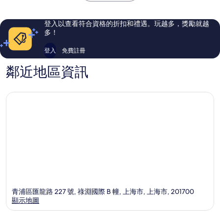
爾
261
25
頓
則
則
花
評
評
登入以查看符合資格的折扣和禮遇。玩越多，獎勵就越
園
論
論
多！
酒
店
登入
免費註冊
青
浦
鄰近地區資訊
區
青浦區匯龍路 227 號, 祿淵國際 B 幢, 上海市, 上海市, 201700
顯示地圖