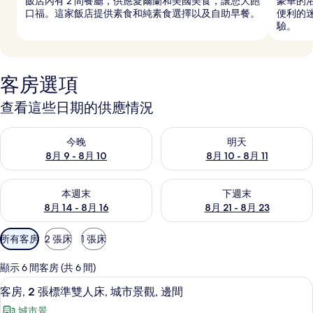
飯店內有 2 間餐廳，供應愛爾蘭和美國美食，讓您大飽
豪華的
口福。這家飯店提供素食和純素食選擇以及自助早餐。
便利的
驗。
客房選項
查看這些日期的供應情況
查看今晚 (8月 9 - 8月 10) 的供應情況
查看明天 (8月 10 - 8月 11) 
今晚
明天
8月 9 - 8月 10
8月 10 - 8月 11
查看本週末 (8月 14 - 8月 16) 的供應情況
查看下週末 (8月 21 - 8月 23
本週末
下週末
8月 14 - 8月 16
8月 21 - 8月 23
可
所有客房
2 張床
1 張床
用
的
顯示 6 間客房 (共 6 間)
客
客房, 2 張標準雙人床, 城市景觀, 邊
顯
5
客房, 2 張標準雙人床, 城市景觀, 邊間
房
示
篩
城市景