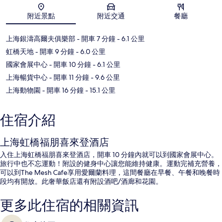
地圖
附近景點
附近交通
餐廳
上海銀濤高爾夫俱樂部
- 開車 7 分鐘
- 6.1 公里
虹橋天地
- 開車 9 分鐘
- 6.0 公里
國家會展中心
- 開車 10 分鐘
- 6.1 公里
上海暢貨中心
- 開車 11 分鐘
- 9.6 公里
上海動物園
- 開車 16 分鐘
- 15.1 公里
住宿介紹
上海虹橋福朋喜來登酒店
入住上海虹橋福朋喜來登酒店，開車 10 分鐘內就可以到國家會展中心。
旅行中也不忘運動！附設的健身中心讓您能維持健康。運動完補充營養，
可以到The Mesh Cafe享用愛爾蘭料理，這間餐廳在早餐、午餐和晚餐時
段均有開放。此奢華飯店還有附設酒吧/酒廊和花園。
更多此住宿的相關資訊