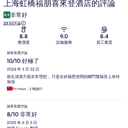
上海虹橋福朋喜來登酒店的評論
評
論
非常好
8.4
23 則評論
8.8
9.0
8.4
整潔度
設施服務
員工素質
評
旅客真實評論
論
10/10 好極了
2024 年 3 月 22 日
衛生清潔方面非常理想， 只是在於隔壁房間的關門聲隔音上有待
加強
Po-Hsun，2 晚旅行
旅客真實評論
8/10 非常好
2025 年 6 月 3 日