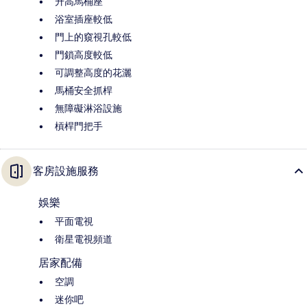
升高馬桶座
浴室插座較低
門上的窺視孔較低
門鎖高度較低
可調整高度的花灑
馬桶安全抓桿
無障礙淋浴設施
槓桿門把手
客房設施服務
娛樂
平面電視
衛星電視頻道
居家配備
空調
迷你吧