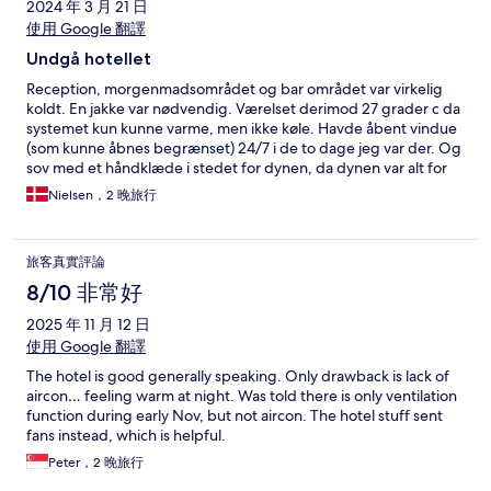
2024 年 3 月 21 日
使用 Google 翻譯
Undgå hotellet
Reception, morgenmadsområdet og bar området var virkelig
koldt. En jakke var nødvendig. Værelset derimod 27 grader c da
systemet kun kunne varme, men ikke køle. Havde åbent vindue
(som kunne åbnes begrænset) 24/7 i de to dage jeg var der. Og
sov med et håndklæde i stedet for dynen, da dynen var alt for
varm. Afløbet i bruse området virkede ikke, og svømmede over.
Nielsen，2 晚旅行
På sedlen til vasketøj stod at vasketøj kunne afleveres før 9am
og afleveres indenfor 6 timer. Da jeg så ringede skulle jeg selv
vaske på 3 sal!! Tøjet blev afhentet da min kinesiske kollega
旅客真實評論
klagede ( personalet for står ikke engelsk) men blev så ikke
tilbage leveret hvorfor vi måtte jagte vasketøjet inden afrejse
8/10 非常好
næste dag. Endelig var morgenmaden virkelig dårlig, det var
2025 年 11 月 12 日
mit 31 hotel i løbet de sidste 6 måneder og suverænt det
dårligste, frisk presset juice var flavored saftevand, kaffen tynd
使用 Google 翻譯
og menuen kinesisk eller kolde æg.
The hotel is good generally speaking. Only drawback is lack of
aircon… feeling warm at night. Was told there is only ventilation
function during early Nov, but not aircon. The hotel stuff sent
fans instead, which is helpful.
Peter，2 晚旅行