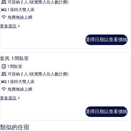
雙
可容納 2 人 (依實際入住人數計費)
特
舒
人
大
1 張特大雙人床
適
雙
床
免費無線上網
人
客
的
床
更
更多資訊
房,
的
多
所
詳
1
舒
有
選擇日期以查看價格
情
適
張
相
客
特
房,
片
迷你吧、客房內保險箱、書桌、隔音
顯
5
1
大
套房, 1 間臥室
示
張
雙
1 間臥室
特
套
人
大
可容納 2 人 (依實際入住人數計費)
房,
雙
床
1 張特大雙人床
人
1
的
床
免費無線上網
間
的
所
更
更多資訊
詳
臥
多
有
情
室
套
相
選擇日期以查看價格
房,
的
片
1
所
間
類似的住宿
臥
有