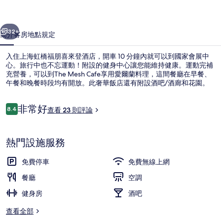
喜
一個
下一個
來
32+
簡介
客房
地點
規定
登
入住上海虹橋福朋喜來登酒店，開車 10 分鐘內就可以到國家會展中
酒
心。旅行中也不忘運動！附設的健身中心讓您能維持健康。運動完補
充營養，可以到The Mesh Cafe享用愛爾蘭料理，這間餐廳在早餐、
店
午餐和晚餐時段均有開放。此奢華飯店還有附設酒吧/酒廊和花園。
的
相
評
非常好
8.4
查看 23 則評論
8.4 分，滿分 10 分，
論
片
大廳
集
熱門設施服務
免費停車
免費無線上網
餐廳
空調
健身房
酒吧
查看全部