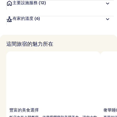
主要設施服務
(12)
有家的溫度
(6)
這間旅宿的魅力所在
豐富的美食選擇
奢華睡