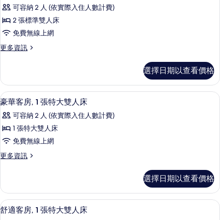
有
示
張
雙
可容納 2 人 (依實際入住人數計費)
標
相
豪
人
準
2 張標準雙人床
片
華
雙
床
免費無線上網
人
客
的
床
更
更多資訊
房,
的
多
所
詳
2
豪
有
選擇日期以查看價格
情
華
張
相
客
標
房,
片
豪華客房, 1 張特大雙人床 | 迷你吧
顯
4
2
準
豪華客房, 1 張特大雙人床
示
張
雙
可容納 2 人 (依實際入住人數計費)
標
豪
人
準
1 張特大雙人床
華
雙
床
免費無線上網
人
客
的
床
更
更多資訊
房,
的
多
所
詳
1
豪
有
選擇日期以查看價格
情
華
張
相
客
特
房,
片
舒適客房, 1 張特大雙人床 | 迷你吧
顯
4
1
大
舒適客房, 1 張特大雙人床
示
張