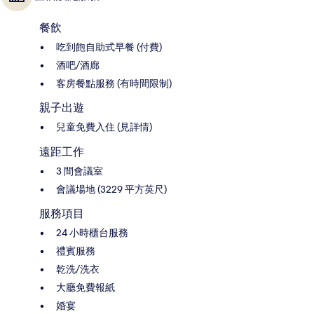
餐飲
吃到飽自助式早餐 (付費)
酒吧/酒廊
客房餐點服務 (有時間限制)
親子出遊
兒童免費入住 (見詳情)
遠距工作
3 間會議室
會議場地 (3229 平方英尺)
服務項目
24 小時櫃台服務
禮賓服務
乾洗/洗衣
大廳免費報紙
婚宴