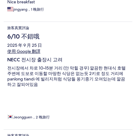
Nice breakfast
jingyang，1 晚旅行
旅客真實評論
6/10 不錯哦
2025 年 9 月 25 日
使用 Google 翻譯
NECC 전시장 출장시 고려
전시장에서 차로 10~15분 거리 (안 막힐 경우) 깔끔한 현대식 호텔
주변에 도보로 이동할 마땅한 식당은 없는듯 2키로 정도 거리에
panlong tiandi 에 빌리지처럼 식당들 옹기종기 모여있는데 깔끔
하고 잘되어있음
Jeongguen，2 晚旅行
旅客真實評論