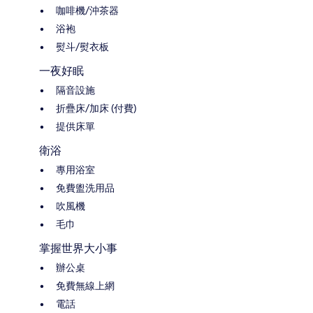
咖啡機/沖茶器
浴袍
熨斗/熨衣板
一夜好眠
隔音設施
折疊床/加床 (付費)
提供床單
衛浴
專用浴室
免費盥洗用品
吹風機
毛巾
掌握世界大小事
辦公桌
免費無線上網
電話