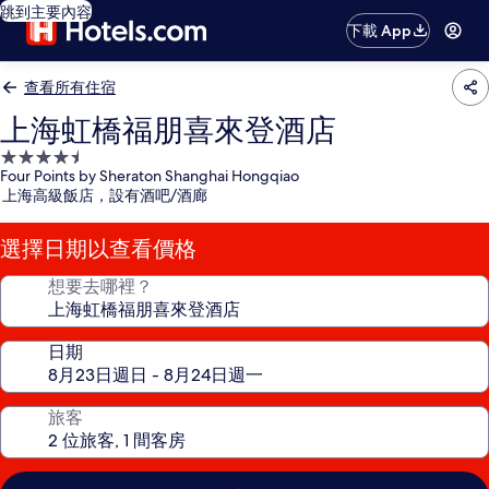
跳到主要內容
下載 App
查看所有住宿
上海虹橋福朋喜來登酒店
4.5
Four Points by Sheraton Shanghai Hongqiao
星
上海高級飯店，設有酒吧/酒廊
級
住
選擇日期以查看價格
宿
想要去哪裡？
日期
旅客