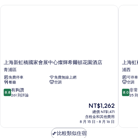
室
相
上海新虹橋國家會展中心燦輝希爾頓花園酒店
上海虹橋
的
片
詳
情
上
上
上海新虹橋國家會展中心燦輝希爾頓花園酒店
上海虹
海
海
青浦區
浦西
新
虹
免費停車
免費無線上網
可停車
虹
橋
餐廳
空調
空調
橋
中
國
心
8.8
8.0
有夠讚
非常
8.8
8.0
家
美
分，
分，
261 則評論
25 
會
居
滿
滿
現
NT$1,262
展
酒
分
分
在
中
店
10
10
總價 NT$1,471
價
心
含稅金和其他費用
浦
分，
分，
格
8 月 15 日 - 8 月 16 日
燦
西
有
非
為
輝
夠
常
NT$1,262
比較類似住宿
希
讚，
好，