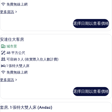
雙
免費無線上網
床
更
更多資訊
房
多
的
安
選擇日期以查看價格
達
所
仕
有
雙
安達仕大客房 | 高級寢具、客房內保
顯
5
床
安達仕大客房
相
示
房
片
城市景
的
安
詳
48 平方公尺
達
情
可容納 3 人 (依實際入住人數計費)
仕
1 張特大雙人床
大
免費無線上網
客
更
更多資訊
房
多
的
安
選擇日期以查看價格
達
所
仕
有
大
套房, 1 張特大雙人床 (Andaz) |
顯
7
客
套房, 1 張特大雙人床 (Andaz)
相
示
房