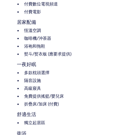
付費數位電視頻道
付費電影
居家配備
恆溫空調
咖啡機/沖茶器
浴袍和拖鞋
熨斗/熨衣板 (應要求提供)
一夜好眠
多款枕頭選擇
隔音設施
高級寢具
免費提供搖籃/嬰兒床
折疊床/加床 (付費)
舒適生活
獨立起居區
衛浴