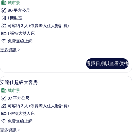
片
城市景
的
套
詳
80 平方公尺
房,
情
1 間臥室
1
可容納 3 人 (依實際入住人數計費)
張
1 張特大雙人床
特
免費無線上網
大
更
更多資訊
雙
多
人
套
選擇日期以查看價格
房,
床
1
(Andaz)
張
安達仕超級大客房 | 高級寢具、客房
顯
的
5
特
安達仕超級大客房
示
大
所
城市景
雙
安
有
人
87 平方公尺
達
床
相
可容納 3 人 (依實際入住人數計費)
(Andaz)
仕
片
的
1 張特大雙人床
超
詳
免費無線上網
情
級
更
更多資訊