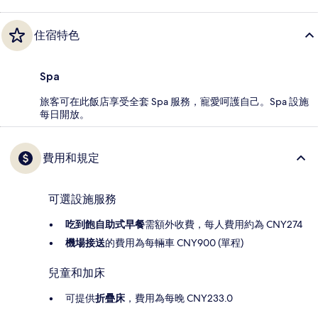
住宿特色
Spa
旅客可在此飯店享受全套 Spa 服務，寵愛呵護自己。Spa 設施
每日開放。
費用和規定
可選設施服務
吃到飽自助式早餐
需額外收費，每人費用約為 CNY274
機場接送
的費用為每輛車 CNY900 (單程)
兒童和加床
可提供
折疊床
，費用為每晚 CNY233.0