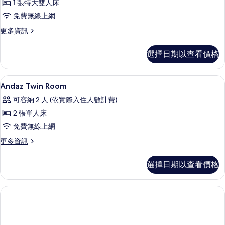
觀
1 張特大雙人床
張
所
(High
免費無線上網
Floor)
特
有
的
更
更多資訊
大
相
詳
多
雙
情
客
片
選擇日期以查看價格
房,
人
1
床,
張
高級寢具、客房內保險箱、書桌、隔音
顯
6
特
城
Andaz Twin Room
示
大
市
可容納 2 人 (依實際入住人數計費)
雙
Andaz
景
人
2 張單人床
Twin
床,
觀
免費無線上網
Room
城
(High
市
的
更
更多資訊
景
Floor)
多
所
觀
Andaz
的
選擇日期以查看價格
(High
有
Twin
所
Floor)
Room
相
的
的
有
詳
片
詳
相
情
情
片