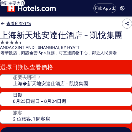
跳到主要內容
下載 App
查看所有住宿
上海新天地安達仕酒店 - 凱悅集團
4.5
ANDAZ XINTIANDI, SHANGHAI, BY HYATT
星
奢華飯店，附設全套 Spa 服務，可直達購物中心，鄰近人民廣場
級
住
選擇日期以查看價格
宿
想要去哪裡？
日期
旅客