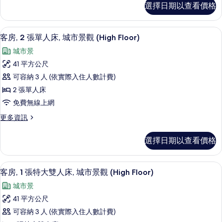
選擇日期以查看價格
中
有
樓
相
客
高級寢具、客房內保險箱、書桌、隔音
顯
6
房
片
客房, 2 張單人床, 城市景觀 (High Floor)
示
(Andaz)
城市景
的
客
詳
41 平方公尺
房,
情
可容納 3 人 (依實際入住人數計費)
2
2 張單人床
張
免費無線上網
單
更
更多資訊
人
多
床,
客
選擇日期以查看價格
房,
城
2
市
張
客房, 1 張特大雙人床, 城市景觀 (Hig
顯
7
單
景
客房, 1 張特大雙人床, 城市景觀 (High Floor)
示
人
觀
城市景
床,
客
(High
城
41 平方公尺
房,
市
Floor)
可容納 3 人 (依實際入住人數計費)
景
1
的