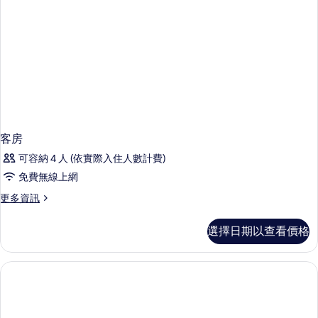
客房
可容納 4 人 (依實際入住人數計費)
免費無線上網
更
更多資訊
多
客
選擇日期以查看價格
房
的
詳
情