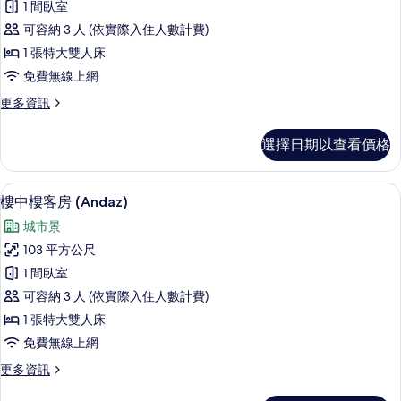
所
1 間臥室
床
(Andaz
房
有
可容納 3 人 (依實際入住人數計費)
Attic)
的
相
1 張特大雙人床
的
詳
片
免費無線上網
情
所
更
更多資訊
有
多
相
客
選擇日期以查看價格
房
片
(Andaz
Attic)
樓中樓客房 (Andaz) | 高級寢具、
顯
5
的
樓中樓客房 (Andaz)
示
詳
城市景
情
樓
103 平方公尺
中
1 間臥室
樓
可容納 3 人 (依實際入住人數計費)
客
1 張特大雙人床
房
免費無線上網
(Andaz)
更
更多資訊
的
多
所
樓