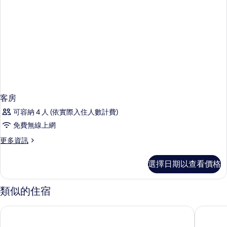
客房
可容納 4 人 (依實際入住人數計費)
免費無線上網
更
更多資訊
多
客
選擇日期以查看價格
房
的
詳
類似的住宿
情
上海新天地朗廷酒店
上海康萊