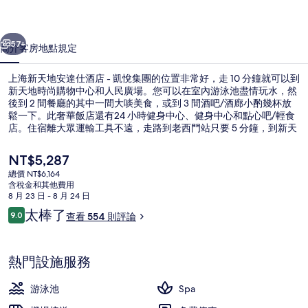
達
一個
下一個
仕
57+
簡介
客房
地點
規定
酒
上海新天地安達仕酒店 - 凱悅集團的位置非常好，走 10 分鐘就可以到
店
新天地時尚購物中心和人民廣場。您可以在室內游泳池盡情玩水，然
後到 2 間餐廳的其中一間大啖美食，或到 3 間酒吧/酒廊小酌幾杯放
-
鬆一下。此奢華飯店還有24 小時健身中心、健身中心和點心吧/輕食
凱
店。住宿離大眾運輸工具不遠，走路到老西門站只要 5 分鐘，到新天
地站也只要 10 分鐘。
悅
目
NT$5,287
集
前
總價 NT$6,164
的
含稅金和其他費用
團
露台/庭院
價
8 月 23 日 - 8 月 24 日
格
評
的
太棒了
9.0
查看 554 則評論
是
9.0 分，滿分 10 分，
論
NT$5,287
相
片
熱門設施服務
集
游泳池
Spa