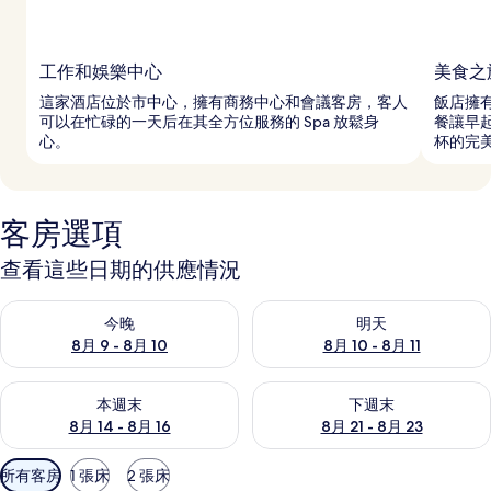
工作和娛樂中心
美食之
這家酒店位於市中心，擁有商務中心和會議客房，客人
飯店擁有
可以在忙碌的一天后在其全方位服務的 Spa 放鬆身
餐讓早起
心。
杯的完
客房選項
查看這些日期的供應情況
查看今晚 (8月 9 - 8月 10) 的供應情況
查看明天 (8月 10 - 8月 11) 
今晚
明天
8月 9 - 8月 10
8月 10 - 8月 11
查看本週末 (8月 14 - 8月 16) 的供應情況
查看下週末 (8月 21 - 8月 23
本週末
下週末
8月 14 - 8月 16
8月 21 - 8月 23
可
所有客房
1 張床
2 張床