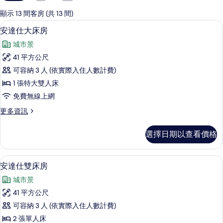
用
的
顯示 13 間客房 (共 13 間)
客
高級寢具、客房內保險箱、書桌、隔音
顯
8
安達仕大床房
房
示
篩
城市景
安
選
41 平方公尺
達
條
可容納 3 人 (依實際入住人數計費)
仕
件
1 張特大雙人床
大
免費無線上網
床
更
更多資訊
房
多
的
安
選擇日期以查看價格
達
所
仕
有
大
安達仕雙床房 | 高級寢具、客房內保
顯
6
床
安達仕雙床房
相
示
房
片
城市景
的
安
詳
41 平方公尺
達
情
可容納 3 人 (依實際入住人數計費)
仕
2 張單人床