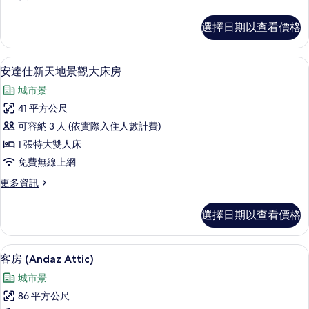
大
多
客
安
選擇日期以查看價格
達
房
仕
的
超
高級寢具、客房內保險箱、書桌、隔音
顯
8
級
安達仕新天地景觀大床房
所
示
大
有
城市景
客
安
房
相
41 平方公尺
達
的
片
可容納 3 人 (依實際入住人數計費)
詳
仕
情
1 張特大雙人床
新
免費無線上網
天
更
更多資訊
地
多
景
安
選擇日期以查看價格
達
觀
仕
大
新
高級寢具、客房內保險箱、書桌、隔音
顯
6
天
客房 (Andaz Attic)
床
示
地
房
城市景
景
客
觀
的
86 平方公尺
房
大