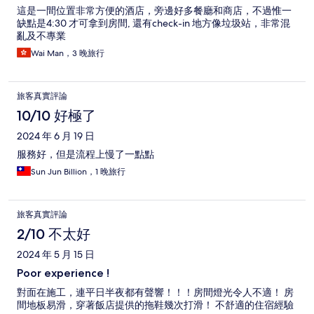
這是一間位置非常方便的酒店，旁邊好多餐廳和商店，不過惟一
缺點是4:30 才可拿到房間, 還有check-in 地方像垃圾站，非常混
亂及不專業
Wai Man，3 晚旅行
旅客真實評論
10/10 好極了
2024 年 6 月 19 日
服務好，但是流程上慢了一點點
Sun Jun Billion，1 晚旅行
旅客真實評論
2/10 不太好
2024 年 5 月 15 日
Poor experience !
對面在施工，連平日半夜都有聲響！！！房間燈光令人不適！ 房
間地板易滑，穿著飯店提供的拖鞋幾次打滑！ 不舒適的住宿經驗