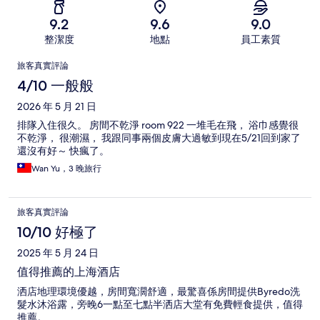
9.2
9.6
9.0
整潔度
地點
員工素質
評
旅客真實評論
論
4/10 一般般
2026 年 5 月 21 日
排隊入住很久。 房間不乾淨 room 922 一堆毛在飛， 浴巾感覺很
不乾淨， 很潮濕， 我跟同事兩個皮膚大過敏到現在5/21回到家了
還沒有好～ 快瘋了。
Wan Yu，3 晚旅行
旅客真實評論
10/10 好極了
2025 年 5 月 24 日
值得推薦的上海酒店
洒店地理環境優越，房間寬濶舒適，最驚喜係房間提供Byredo洗
髮水沐浴露，旁晚6一點至七點半洒店大堂有免費輕食提供，值得
推薦。