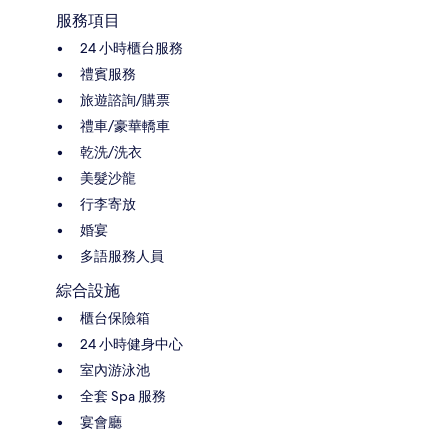
服務項目
24 小時櫃台服務
禮賓服務
旅遊諮詢/購票
禮車/豪華轎車
乾洗/洗衣
美髮沙龍
行李寄放
婚宴
多語服務人員
綜合設施
櫃台保險箱
24 小時健身中心
室內游泳池
全套 Spa 服務
宴會廳