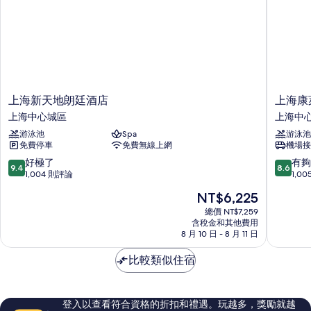
上
上
上海新天地朗廷酒店
上海康
海
海
上海中心城區
上海中
新
康
游泳池
Spa
游泳池
天
萊
免費停車
免費無線上網
機場接
地
德
朗
酒
9.4
8.6
好極了
有夠
9.4
8.6
廷
店
分，
分，
1,004 則評論
1,0
酒
上
滿
滿
現
NT$6,225
店
海
分
分
在
上
中
10
10
總價 NT$7,259
價
海
含稅金和其他費用
心
分，
分，
格
8 月 10 日 - 8 月 11 日
中
城
好
有
為
心
區
極
夠
NT$6,225
比較類似住宿
城
了，
讚，
區
1,004
1,005
則
則
評
評
登入以查看符合資格的折扣和禮遇。玩越多，獎勵就越