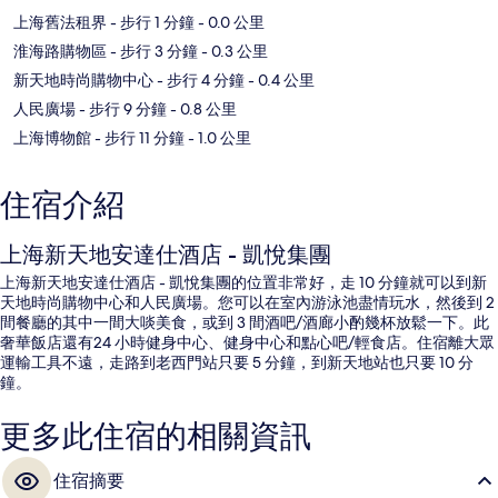
上海舊法租界
- 步行 1 分鐘
- 0.0 公里
淮海路購物區
- 步行 3 分鐘
- 0.3 公里
新天地時尚購物中心
- 步行 4 分鐘
- 0.4 公里
人民廣場
- 步行 9 分鐘
- 0.8 公里
上海博物館
- 步行 11 分鐘
- 1.0 公里
住宿介紹
上海新天地安達仕酒店 - 凱悅集團
上海新天地安達仕酒店 - 凱悅集團的位置非常好，走 10 分鐘就可以到新
天地時尚購物中心和人民廣場。您可以在室內游泳池盡情玩水，然後到 2
間餐廳的其中一間大啖美食，或到 3 間酒吧/酒廊小酌幾杯放鬆一下。此
奢華飯店還有24 小時健身中心、健身中心和點心吧/輕食店。住宿離大眾
運輸工具不遠，走路到老西門站只要 5 分鐘，到新天地站也只要 10 分
鐘。
更多此住宿的相關資訊
住宿摘要