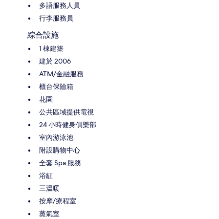
多語服務人員
行李服務員
綜合設施
1 棟建築
建於 2006
ATM/金融服務
櫃台保險箱
花園
公共區域提供電視
24 小時健身俱樂部
室內游泳池
附設購物中心
全套 Spa 服務
浴缸
三溫暖
按摩/療程室
蒸氣室