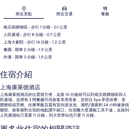
地圖
附近景點
附近交通
餐廳
南京路購物區
- 步行 1 分鐘
- 0.1 公里
人民廣場
- 步行 8 分鐘
- 0.7 公里
上海大劇院
- 步行 14 分鐘
- 1.2 公里
豫園
- 開車 2 分鐘
- 1.5 公里
外灘
- 開車 3 分鐘
- 1.9 公里
住宿介紹
上海康萊德酒店
上海康萊德酒店的位置很方便，走路 10 分鐘就可以到南京路購物區和人
民廣場。這裡有 2 間餐廳可供旅客享用美食，並前往 Spa 享受按摩、美
體療程或芳療。此奢華飯店還有室內游泳池、酒吧/酒廊和 24 小時健身俱
樂部。旅客都對住宿的地點讚不絕口。住宿離大眾運輸工具不遠，走路到
人民廣場站只需要 11 分鐘，到大世界站也只要 11 分鐘。