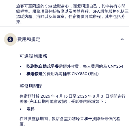
旅客可至附設的 Spa 放鬆身心，寵愛呵護自己，其中共有 8 間
療程室。服務項目包括按摩以及美體療程。SPA 設施服務包括三
溫暖烤箱、浴缸以及蒸氣室。住宿提供各式療程，其中包括芳
療。
費用和規定
可選設施服務
吃到飽自助式早餐
需額外收費，每人費用約為 CNY254
機場接送
的費用為每輛車 CNY850 (來回)
整修與關閉
住宿預計於 2026 年 4 月 15 日至 2026 年 8 月 31 日期間進行
整修 (完工日期可能會改變)，受影響的區域如下：
電梯
在裝潢整修期間，飯店會盡力將噪音和干擾降至最低的程
度。