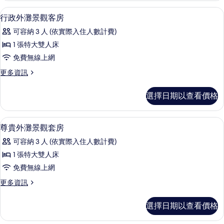
的
觀
42-吋 LCD 液晶電視、衛星頻道、電視、
顯
6
套
行政外灘景觀客房
所
示
房
有
可容納 3 人 (依實際入住人數計費)
的
行
詳
相
1 張特大雙人床
政
情
片
免費無線上網
外
更
更多資訊
灘
多
景
行
選擇日期以查看價格
政
觀
外
客
灘
42-吋 LCD 液晶電視、衛星頻道、電視、
顯
6
景
尊貴外灘景觀套房
房
示
觀
的
可容納 3 人 (依實際入住人數計費)
客
尊
房
所
1 張特大雙人床
貴
的
有
免費無線上網
詳
外
情
相
更
更多資訊
灘
多
片
景
尊
選擇日期以查看價格
貴
觀
外