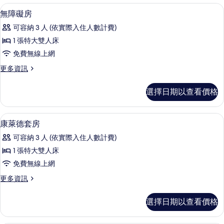
套
灘
無障礙房 | 起居區 | 42-吋 LCD 液
顯
7
景
無障礙房
房
示
觀
的
可容納 3 人 (依實際入住人數計費)
套
無
房
所
1 張特大雙人床
障
的
有
免費無線上網
詳
礙
情
相
更
更多資訊
房
多
片
的
無
選擇日期以查看價格
障
所
礙
有
房
42-吋 LCD 液晶電視、衛星頻道、電視、
顯
8
的
康萊德套房
相
示
詳
片
可容納 3 人 (依實際入住人數計費)
情
康
1 張特大雙人床
萊
免費無線上網
德
更
更多資訊
套
多
房
康
選擇日期以查看價格
萊
的
德
所
套