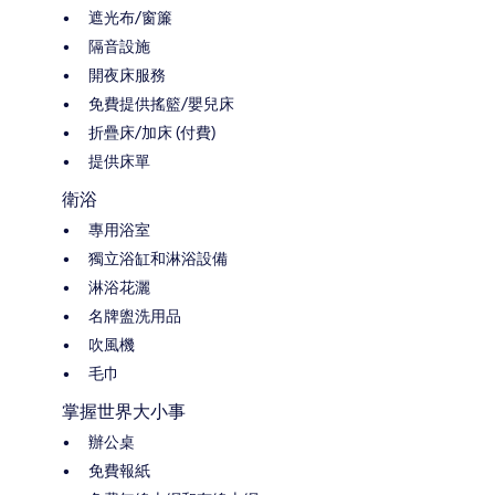
遮光布/窗簾
隔音設施
開夜床服務
免費提供搖籃/嬰兒床
折疊床/加床 (付費)
提供床單
衛浴
專用浴室
獨立浴缸和淋浴設備
淋浴花灑
名牌盥洗用品
吹風機
毛巾
掌握世界大小事
辦公桌
免費報紙