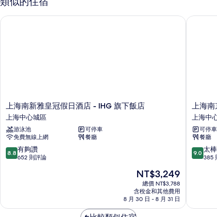
類似的住宿
的
相
詳
上海南新雅皇冠假日酒店 - IHG 旗下飯店
上海南京
片
情
上
上
上海南新雅皇冠假日酒店 - IHG 旗下飯店
上海南
海
海
上海中心城區
上海中
南
南
游泳池
可停車
可停車
新
京
免費無線上網
餐廳
餐廳
雅
路
皇
步
8.8
9.0
有夠讚
太棒
8.8
9.0
冠
行
分，
分，
652 則評論
385
假
街
滿
滿
現
NT$3,249
日
假
分
分
在
酒
日
10
10
總價 NT$3,788
價
店
含稅金和其他費用
酒
分，
分，
格
8 月 30 日 - 8 月 31 日
-
店
有
太
為
IHG
-
夠
棒
NT$3,249