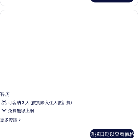
的
(2
Beds)
所
(Upper
有
Floor)
的
相
詳
片
情
客房
可容納 3 人 (依實際入住人數計費)
免費無線上網
更
更多資訊
多
客
選擇日期以查看價格
房