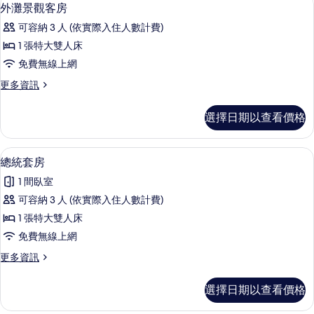
顯
6
的
外灘景觀客房
相
示
詳
片
可容納 3 人 (依實際入住人數計費)
情
外
1 張特大雙人床
灘
免費無線上網
景
更
更多資訊
觀
多
客
外
選擇日期以查看價格
灘
房
景
的
觀
42-吋 LCD 液晶電視、衛星頻道、電視、
顯
8
客
總統套房
所
示
房
有
1 間臥室
的
總
詳
相
可容納 3 人 (依實際入住人數計費)
統
情
片
1 張特大雙人床
套
免費無線上網
房
更
更多資訊
的
多
所
總
選擇日期以查看價格
統
有
套