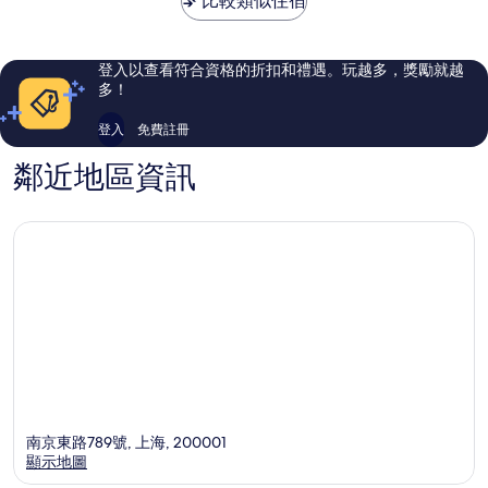
比較類似住宿
旗
IHG
讚，
了，
下
旗
652
385
飯
下
則
則
店
飯
評
評
登入以查看符合資格的折扣和禮遇。玩越多，獎勵就越
上
店
論
論
多！
海
上
中
海
登入
免費註冊
心
中
城
心
鄰近地區資訊
區
城
區
南京東路789號, 上海, 200001
顯示地圖