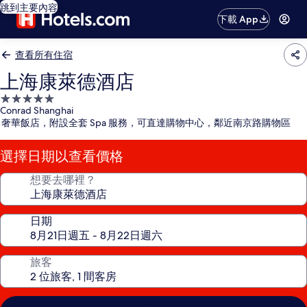
跳到主要內容
下載 App
查看所有住宿
上海康萊德酒店
5.0
Conrad Shanghai
星
奢華飯店，附設全套 Spa 服務，可直達購物中心，鄰近南京路購物區
級
住
選擇日期以查看價格
宿
想要去哪裡？
日期
旅客