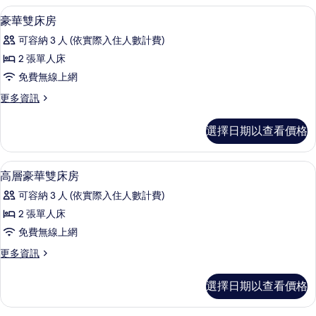
相
房
迷你吧、客房內保險箱、書桌、遮光布
顯
8
的
豪華雙床房
片
示
詳
可容納 3 人 (依實際入住人數計費)
情
豪
2 張單人床
華
免費無線上網
雙
更
更多資訊
床
多
房
豪
選擇日期以查看價格
華
的
雙
所
床
迷你吧、客房內保險箱、書桌、遮光布
顯
5
房
高層豪華雙床房
有
示
的
相
可容納 3 人 (依實際入住人數計費)
詳
高
情
片
2 張單人床
層
免費無線上網
豪
更
更多資訊
華
多
雙
高
選擇日期以查看價格
層
床
豪
房
華