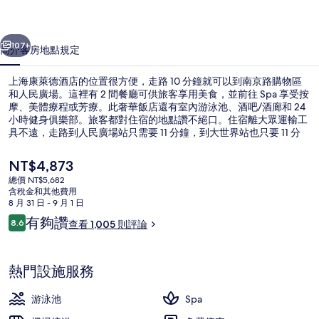
店
一個
下一個
的
107+
簡介
客房
地點
規定
相
上海康萊德酒店的位置很方便，走路 10 分鐘就可以到南京路購物區
片
和人民廣場。這裡有 2 間餐廳可供旅客享用美食，並前往 Spa 享受按
摩、美體療程或芳療。此奢華飯店還有室內游泳池、酒吧/酒廊和 24
集
小時健身俱樂部。旅客都對住宿的地點讚不絕口。住宿離大眾運輸工
具不遠，走路到人民廣場站只需要 11 分鐘，到大世界站也只要 11 分
鐘。
目
NT$4,873
前
總價 NT$5,682
的
含稅金和其他費用
餐廳
價
8 月 31 日 - 9 月 1 日
格
評
有夠讚
8.6
查看 1,005 則評論
是
8.6 分，滿分 10 分，
論
NT$4,873
熱門設施服務
游泳池
Spa