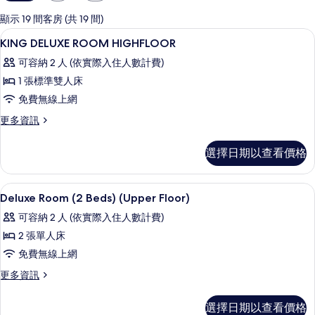
用
的
顯示 19 間客房 (共 19 間)
客
迷你吧、客房內保險箱、書桌、遮光布
顯
5
KING DELUXE ROOM HIGHFLOOR
房
示
篩
可容納 2 人 (依實際入住人數計費)
KING
選
1 張標準雙人床
DELUXE
條
免費無線上網
ROOM
件
HIGHFLOOR
更
更多資訊
多
的
KING
選擇日期以查看價格
所
DELUXE
ROOM
有
HIGHFLOOR
迷你吧、客房內保險箱、書桌、遮光布
顯
相
8
的
Deluxe Room (2 Beds) (Upper Floor)
示
詳
片
可容納 2 人 (依實際入住人數計費)
情
Deluxe
2 張單人床
Room
免費無線上網
(2
Beds)
更
更多資訊
多
(Upper
Deluxe
Floor)
選擇日期以查看價格
Room