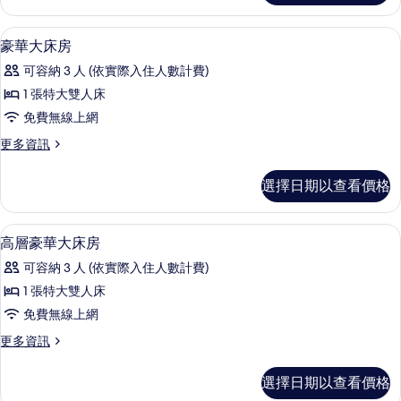
的
詳
豪華大床房 | 迷你吧、客房內保險箱、
顯
7
情
豪華大床房
示
可容納 3 人 (依實際入住人數計費)
豪
1 張特大雙人床
華
免費無線上網
大
更
更多資訊
床
多
房
豪
選擇日期以查看價格
華
的
大
所
床
高層豪華大床房 | 迷你吧、客房內保險
顯
5
房
高層豪華大床房
有
示
的
相
可容納 3 人 (依實際入住人數計費)
詳
高
情
片
1 張特大雙人床
層
免費無線上網
豪
更
更多資訊
華
多
大
高
選擇日期以查看價格
層
床