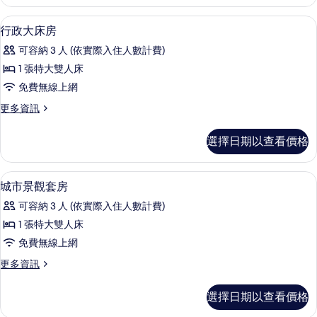
豪
房
華
42-吋 LCD 液晶電視、衛星頻道、電視、
顯
9
大
行政大床房
的
示
床
所
可容納 3 人 (依實際入住人數計費)
房
行
的
有
1 張特大雙人床
政
詳
相
免費無線上網
情
大
片
更
更多資訊
床
多
房
行
選擇日期以查看價格
政
的
大
所
床
42-吋 LCD 液晶電視、衛星頻道、電視、
顯
6
房
城市景觀套房
有
示
的
相
可容納 3 人 (依實際入住人數計費)
詳
城
情
片
1 張特大雙人床
市
免費無線上網
景
更
更多資訊
觀
多
套
城
選擇日期以查看價格
市
房
景