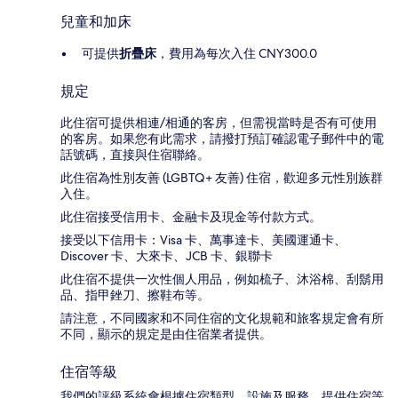
兒童和加床
可提供
折疊床
，費用為每次入住 CNY300.0
規定
此住宿可提供相連/相通的客房，但需視當時是否有可使用
的客房。如果您有此需求，請撥打預訂確認電子郵件中的電
話號碼，直接與住宿聯絡。
此住宿為性別友善 (LGBTQ+ 友善) 住宿，歡迎多元性別族群
入住。
此住宿接受信用卡、金融卡及現金等付款方式。
接受以下信用卡：Visa 卡、萬事達卡、美國運通卡、
Discover 卡、大來卡、JCB 卡、銀聯卡
此住宿不提供一次性個人用品，例如梳子、沐浴棉、刮鬍用
品、指甲銼刀、擦鞋布等。
請注意，不同國家和不同住宿的文化規範和旅客規定會有所
不同，顯示的規定是由住宿業者提供。
住宿等級
我們的評級系統會根據住宿類型、設施及服務，提供住宿等