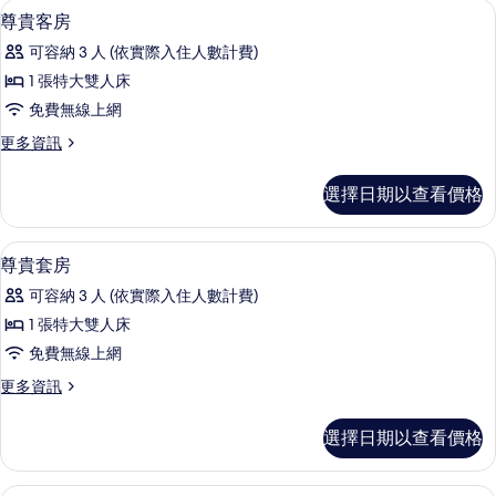
尊貴客房 | 起居區 | 42-吋 LCD 液
顯
5
房
尊貴客房
有
示
的
相
可容納 3 人 (依實際入住人數計費)
詳
尊
情
片
1 張特大雙人床
貴
免費無線上網
客
更
更多資訊
房
多
的
尊
選擇日期以查看價格
貴
所
客
有
房
尊貴套房 | 起居區 | 42-吋 LCD 液
顯
8
的
尊貴套房
相
示
詳
片
可容納 3 人 (依實際入住人數計費)
情
尊
1 張特大雙人床
貴
免費無線上網
套
更
更多資訊
房
多
的
尊
選擇日期以查看價格
貴
所
套
有
房
外灘景觀客房 | 起居區 | 42-吋 LCD