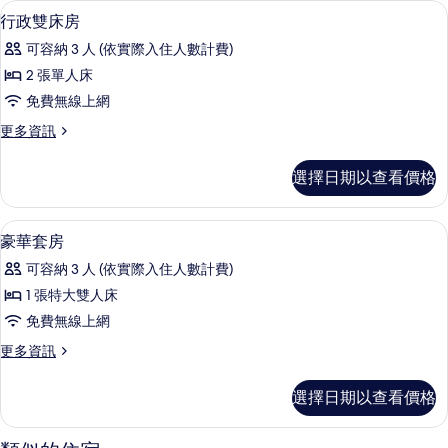
42-吋 LCD 液晶電視、衛星頻道、電視、
顯
6
雙
行政雙床房
的
示
床
所
可容納 3 人 (依實際入住人數計費)
房
行
的
有
2 張單人床
政
詳
相
免費無線上網
情
雙
片
更
更多資訊
床
多
房
行
選擇日期以查看價格
政
的
雙
所
床
42-吋 LCD 液晶電視、衛星頻道、電視、
顯
7
房
豪華套房
有
示
的
相
可容納 3 人 (依實際入住人數計費)
詳
豪
情
片
1 張特大雙人床
華
免費無線上網
套
更
更多資訊
房
多
的
豪
選擇日期以查看價格
華
所
套
有
房