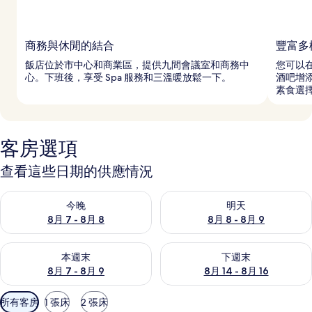
商務與休閒的結合
豐富多
飯店位於市中心和商業區，提供九間會議室和商務中
您可以在
心。下班後，享受 Spa 服務和三溫暖放鬆一下。
酒吧增
素食選
客房選項
查看這些日期的供應情況
查看今晚 (8月 7 - 8月 8) 的供應情況
查看明天 (8月 8 - 8月 9) 的
今晚
明天
8月 7 - 8月 8
8月 8 - 8月 9
查看本週末 (8月 7 - 8月 9) 的供應情況
查看下週末 (8月 14 - 8月 16)
本週末
下週末
8月 7 - 8月 9
8月 14 - 8月 16
可
所有客房
1 張床
2 張床