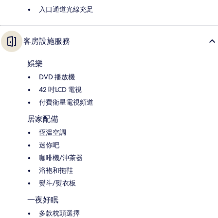
入口通道光線充足
客房設施服務
娛樂
DVD 播放機
42 吋LCD 電視
付費衛星電視頻道
居家配備
恆溫空調
迷你吧
咖啡機/沖茶器
浴袍和拖鞋
熨斗/熨衣板
一夜好眠
多款枕頭選擇