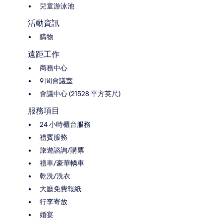
兒童游泳池
活動資訊
購物
遠距工作
商務中心
9 間會議室
會議中心 (21528 平方英尺)
服務項目
24 小時櫃台服務
禮賓服務
旅遊諮詢/購票
禮車/豪華轎車
乾洗/洗衣
大廳免費報紙
行李寄放
婚宴