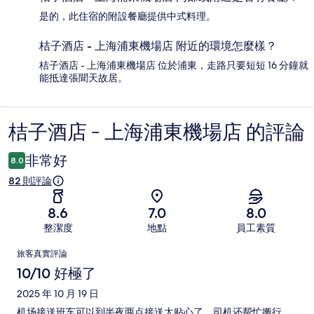
是的，此住宿的附設餐廳提供中式料理。
桔子酒店 - 上海浦東機場店 附近的環境怎麼樣？
桔子酒店 - 上海浦東機場店 位於浦東，走路只要短短 16 分鐘就
能抵達張聞天故居。
桔子酒店 - 上海浦東機場店 的評論
評
論
非常好
8.0
82 則評論
8.6
7.0
8.0
整潔度
地點
員工素質
評
旅客真實評論
論
10/10 好極了
2025 年 10 月 19 日
机场接送班车可以到半夜两点接送太贴心了，司机还帮忙搬行