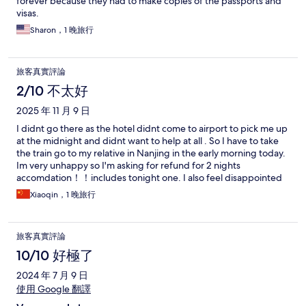
forever because they had to make copies of the passports and
visas.
Sharon，1 晚旅行
旅客真實評論
2/10 不太好
2025 年 11 月 9 日
I didnt go there as the hotel didnt come to airport to pick me up
at the midnight and didnt want to help at all . So I have to take
the train go to my relative in Nanjing in the early morning today.
Im very unhappy so I'm asking for refund for 2 nights
accomdation！！includes tonight one. I also feel disappointed
for you for unhelpful at all
Xiaoqin，1 晚旅行
旅客真實評論
10/10 好極了
2024 年 7 月 9 日
使用 Google 翻譯