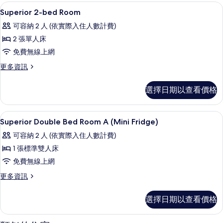
Room
羽絨被、舒適加層、迷你吧、客房內保
顯
相
5
的
Superior 2-bed Room
示
詳
片
可容納 2 人 (依實際入住人數計費)
情
Superior
2 張單人床
2-
免費無線上網
bed
Room
更
更多資訊
多
的
Superior
選擇日期以查看價格
所
2-
bed
有
Room
羽絨被、舒適加層、迷你吧、客房內保
顯
相
6
的
Superior Double Bed Room A (Mini Fridge)
示
詳
片
可容納 2 人 (依實際入住人數計費)
情
Superior
1 張標準雙人床
Double
免費無線上網
Bed
Room
更
更多資訊
多
A
Superior
(Mini
選擇日期以查看價格
Double
Fridge)
Bed
Room
的