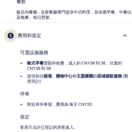
餐飲
飯店內餐廳 - 這家餐廳專門提供中式料理，並供應早餐、午餐以
及晚餐。每日營業。
費用和規定
可選設施服務
歐式早餐
需額外收費，成人約 CNY38 到 38，兒童約
CNY38 到 38
提供前往
賭場
、
購物中心
和
主題樂園
的
區域接駁服務
(費
用另計)
停車
附近有停車場，費用為 每天 CNY30
規定
客房只允許已登記的房客進入。