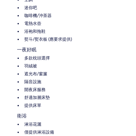
迷你吧
咖啡機/沖茶器
電熱水壺
浴袍和拖鞋
熨斗/熨衣板 (應要求提供)
一夜好眠
多款枕頭選擇
羽絨被
遮光布/窗簾
隔音設施
開夜床服務
舒適加層床墊
提供床單
衛浴
淋浴花灑
僅提供淋浴設備