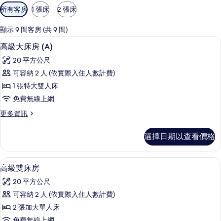
可
所有客房
1 張床
2 張床
用
的
顯示 9 間客房 (共 9 間)
客
羽絨被、舒適加層、迷你吧、客房內保
顯
6
高級大床房 (A)
房
示
篩
20 平方公尺
高
選
可容納 2 人 (依實際入住人數計費)
級
條
1 張特大雙人床
大
件
免費無線上網
床
更
更多資訊
房
多
(A)
高
選擇日期以查看價格
級
的
大
所
床
羽絨被、舒適加層、迷你吧、客房內保
顯
6
房
有
高級雙床房
示
(A)
相
20 平方公尺
的
高
片
詳
可容納 2 人 (依實際入住人數計費)
級
情
2 張加大單人床
雙
免費無線上網