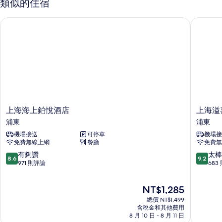
類似的住宿
A
所
(Mini
上海海上鉑悅酒店
上海溢喜
有
Fridge)
的
相
詳
片
情
上
上
上海海上鉑悅酒店
上海溢
海
海
浦東
浦東
海
溢
機場接送
可停車
機場接
上
喜
免費無線上網
餐廳
免費無
鉑
小
悅
院
8.6
9.2
有夠讚
太棒
8.6
9.2
酒
浦
分，
分，
971 則評論
683
店
東
滿
滿
浦
分
分
現
NT$1,285
東
10
10
在
分，
分，
總價 NT$1,499
價
有
太
含稅金和其他費用
格
8 月 10 日 - 8 月 11 日
夠
棒