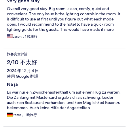
Very good stay
Overall very good stay. Big room, clean, comfy, quiet and
convenient. The only issue is the lighting controls in the room. It
is difficult to use at first until you figure out what each mode
does. I would recommend to the hotel to have a quick room
lighting guide for the guests. This would have made it more
enjoyable. It's the difference between a 9 to a 10 rating.
Jason，1 晚旅行
旅客真實評論
2/10 不太好
2024 年 12 月 4 日
使用 Google 翻譯
Na ja
Es war nur ein Zwischenaufenthalt um auf einen Flug zu warten.
Die Zahlung mit Mastercard ergab sich als schwierig. Leider
auch kein Restaurant vorhanden, und kein Möglichkeit Essen zu
bekommen. Auch keine Hilfe der Angestellten
Peter，1 晚旅行