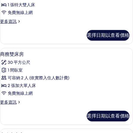
級
1 張特大雙人床
大
免費無線上網
床
更
更多資訊
房
多
的
高
選擇日期以查看價格
級
所
大
有
床
羽絨被、舒適加層、迷你吧、客房內保
顯
7
房
商務雙床房
相
示
的
片
30 平方公尺
詳
商
情
1 間臥室
務
可容納 2 人 (依實際入住人數計費)
雙
2 張加大單人床
床
免費無線上網
房
更
更多資訊
的
多
所
商
選擇日期以查看價格
務
有
雙
相
床
羽絨被、舒適加層、迷你吧、客房內保
顯