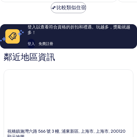
為
讚，
了，
NT$1,285
比較類似住宿
971
683
則
則
評
評
論
論
登入以查看符合資格的折扣和禮遇。玩越多，獎勵就越
多！
登入
免費註冊
鄰近地區資訊
祝橋鎮施灣六路 566 號 3 幢, 浦東新區, 上海市, 上海市, 200120
顯示地圖