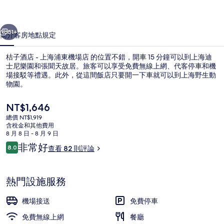
海
一個
下一個
浦
51+
簡介
客房
地點
規定
東
桔子酒店 - 上海浦東機場店 的位置不錯，開車 15 分鐘可以到上海迪
機
士尼樂園和張聞天故居。旅客可以享受免費無線上網、代客停車和機
場
場接駁等禮遇。此外，從這間飯店只要開一下車就可以到上海野生動
物園。
店
目
NT$1,646
的
前
總價 NT$1,919
相
的
含稅金和其他費用
價
8 月 8 日 - 8 月 9 日
片
商務中心
格
評
非常好
8.0
查看 82 則評論
是
8.0 分，滿分 10 分，
集
論
NT$1,646
熱門設施服務
機場接送
免費停車
免費無線上網
餐廳