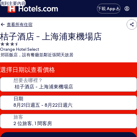
跳到主要內容
下載 App
查看所有住宿
桔子酒店 - 上海浦東機場店
3.5
Orange Hotel Select
星
郊區飯店，設有餐廳並鄰近張聞天故居
級
住
選擇日期以查看價格
宿
想要去哪裡？
日期
旅客