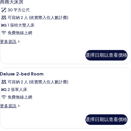
15
房
商務大床房
片
示
的
30 平方公尺
詳
商
情
可容納 2 人 (依實際入住人數計費)
務
1 張特大雙人床
大
免費無線上網
床
更
更多資訊
房
多
的
商
選擇日期以查看價格
務
所
大
有
床
羽絨被、舒適加層、迷你吧、客房內保
顯
6
房
Deluxe 2-bed Room
相
示
的
片
可容納 2 人 (依實際入住人數計費)
詳
Deluxe
情
2 張單人床
2-
免費無線上網
bed
Room
更
更多資訊
多
的
Deluxe
選擇日期以查看價格
所
2-
bed
有