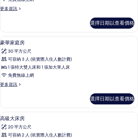
床
更
更多資訊
房
多
的
高
選擇日期以查看價格
級
所
雙
有
床
羽絨被、舒適加層、迷你吧、客房內保
顯
5
房
豪華家庭房
相
示
的
片
30 平方公尺
詳
豪
情
可容納 3 人 (依實際入住人數計費)
華
1 張特大雙人床和 1 張加大單人床
家
免費無線上網
庭
更
更多資訊
房
多
的
豪
選擇日期以查看價格
華
所
家
有
庭
羽絨被、舒適加層、迷你吧、客房內保
顯
5
房
高級大床房
相
示
的
片
20 平方公尺
詳
高
情
可容納 2 人 (依實際入住人數計費)