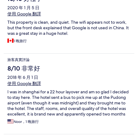
2020 年 1 月 5 日
使用 Google 翻譯
This property is clean, and quiet. The wifi appears not to work,
but the front desk explained that Google is not used in China. It
was a great stay in a huge hotel.
1 晚旅行
旅客真實評論
8/10 非常好
2018 年 6 月 1 日
使用 Google 翻譯
I was in shanghai for a 22 hour layover and am so glad I decided
to stay here. The hotel sent a bus to pick me up at the Pudong
airport (even though it was midnight) and they brought me to
the hotel. The staff, rooms, and overall quality of the hotel was
excellent, it is brand new and apparently opened two months
ago. Everyone was extremely friendly and helpful. The next
Noor，1 晚旅行
morning, they had a delicious complimentary breakfast and had
another complimentary bus take me back to the airport. If I’m in
shanghai again I will definitely stay here!