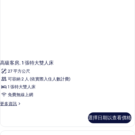
情
高級客房, 1 張特大雙人床
27 平方公尺
可容納 2 人 (依實際入住人數計費)
1 張特大雙人床
免費無線上網
更
更多資訊
多
高
選擇日期以查看價格
級
客
房,