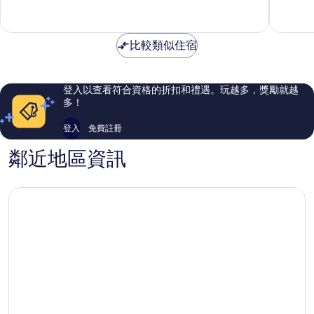
可
則
有
酒
評
夠
店
論
讚，
浦
比較類似住宿
971
東
則
評
論
登入以查看符合資格的折扣和禮遇。玩越多，獎勵就越
多！
登入
免費註冊
鄰近地區資訊