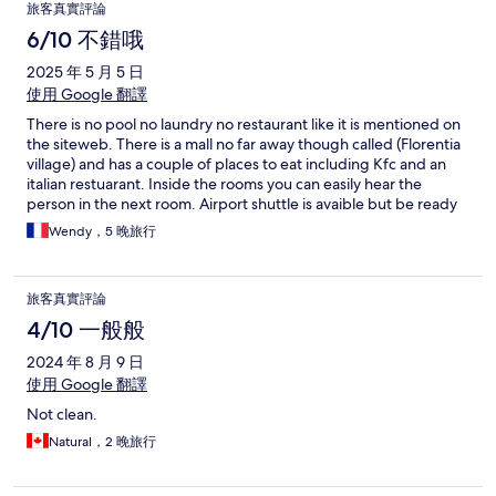
旅客真實評論
6/10 不錯哦
2025 年 5 月 5 日
使用 Google 翻譯
There is no pool no laundry no restaurant like it is mentioned on
the siteweb. There is a mall no far away though called (Florentia
village) and has a couple of places to eat including Kfc and an
italian restuarant. Inside the rooms you can easily hear the
person in the next room. Airport shuttle is avaible but be ready
to wait about 90 minutes in between the pickups and its in T2
Wendy，5 晚旅行
gate 25 its a red bus. The hotel is very big and is 14 minutes from
the airport. Be ready to use your translator because the staff at
the hotel dont speak English but are helpful.
旅客真實評論
4/10 一般般
2024 年 8 月 9 日
使用 Google 翻譯
Not clean.
Natural，2 晚旅行