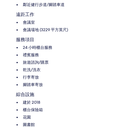
鄰近健行步道/腳踏車道
遠距工作
會議室
會議場地 (3229 平方英尺)
服務項目
24 小時櫃台服務
禮賓服務
旅遊諮詢/購票
乾洗/洗衣
行李寄放
腳踏車寄放
綜合設施
建於 2018
櫃台保險箱
花園
圖書館