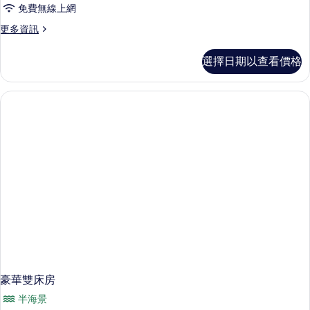
免費無線上網
更
更多資訊
多
豪
選擇日期以查看價格
華
客
房,
1
張
特
大
雙
人
床
的
詳
情
豪華雙床房
半海景