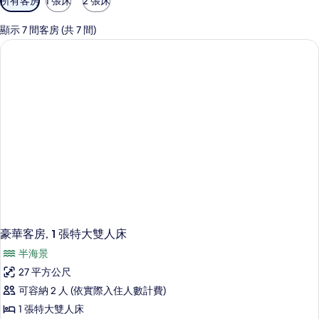
所有客房
1 張床
2 張床
用
的
顯示 7 間客房 (共 7 間)
客
房
篩
選
條
件
豪華客房, 1 張特大雙人床
半海景
27 平方公尺
可容納 2 人 (依實際入住人數計費)
1 張特大雙人床