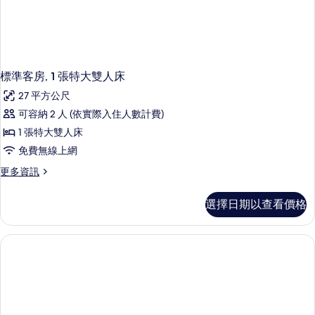
標準客房, 1 張特大雙人床
27 平方公尺
可容納 2 人 (依實際入住人數計費)
1 張特大雙人床
免費無線上網
更
更多資訊
多
標
選擇日期以查看價格
準
客
房,
1
張
特
大
雙
人