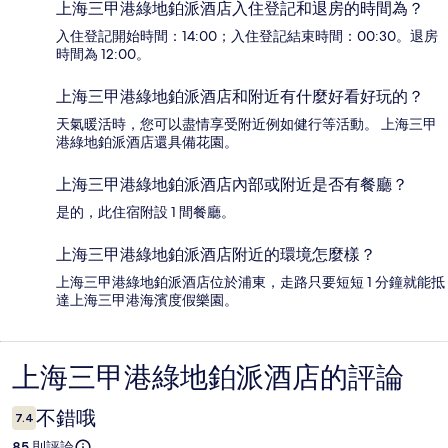
上海三甲港綠地鉑派酒店入住登記和退房的時間為？
入住登記開始時間：14:00；入住登記結束時間：00:30。退房
時間為 12:00。
上海三甲港綠地鉑派酒店和附近有什麼好看好玩的？
天氣暖活時，您可以盡情享受附近例如健行等活動。 上海三甲
港綠地鉑派酒店還具備花園。
上海三甲港綠地鉑派酒店內部或附近是否有餐廳？
是的，此住宿附設 1 間餐廳。
上海三甲港綠地鉑派酒店附近的環境怎麼樣？
上海三甲港綠地鉑派酒店位於浦東，走路只要短短 1 分鐘就能抵
達上海三甲港海濱度假樂園。
上海三甲港綠地鉑派酒店的評論
評
論
不錯哦
7.4
85 則評論