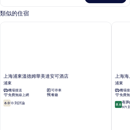
雙
床
類似的住宿
房
的
上海浦東溫德姆華美達安可酒店
上海海上
詳
情
上
上
上海浦東溫德姆華美達安可酒店
上海海
海
海
浦東
浦東
浦
海
機場接送
可停車
機場接
東
上
免費無線上網
餐廳
免費無
溫
鉑
德
悅
6.0
8.6
有夠
6.0
13 則評論
8.6
姆
酒
分，
分，
971
華
店
滿
滿
美
浦
分
分
達
東
10，
10
安
13
分，