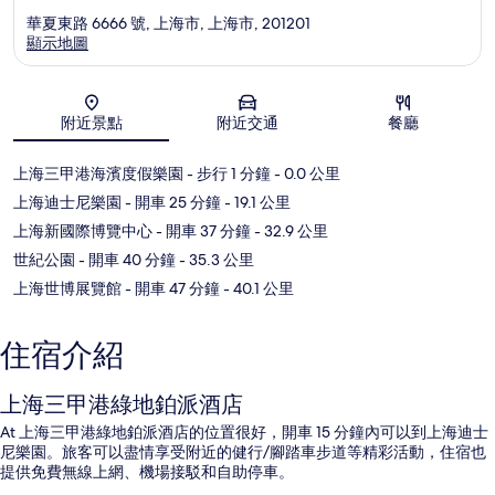
華夏東路 6666 號, 上海市, 上海市, 201201
顯示地圖
地圖
附近景點
附近交通
餐廳
上海三甲港海濱度假樂園
- 步行 1 分鐘
- 0.0 公里
上海迪士尼樂園
- 開車 25 分鐘
- 19.1 公里
上海新國際博覽中心
- 開車 37 分鐘
- 32.9 公里
世紀公園
- 開車 40 分鐘
- 35.3 公里
上海世博展覽館
- 開車 47 分鐘
- 40.1 公里
住宿介紹
上海三甲港綠地鉑派酒店
At 上海三甲港綠地鉑派酒店的位置很好，開車 15 分鐘內可以到上海迪士
尼樂園。旅客可以盡情享受附近的健行/腳踏車步道等精彩活動，住宿也
提供免費無線上網、機場接駁和自助停車。