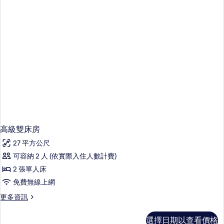
1
張
特
大
雙
人
床
的
詳
情
高級雙床房
27 平方公尺
可容納 2 人 (依實際入住人數計費)
2 張單人床
免費無線上網
更
更多資訊
多
高
選擇日期以查看價格
級