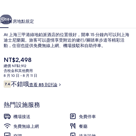
地
一個
下一個
鉑
58+
簡介
客房
地點
規定
派
At 上海三甲港綠地鉑派酒店的位置很好，開車 15 分鐘內可以到上海
酒
迪士尼樂園。旅客可以盡情享受附近的健行/腳踏車步道等精彩活
動，住宿也提供免費無線上網、機場接駁和自助停車。
店
的
目
NT$2,498
前
相
總價 NT$2,912
的
含稅金和其他費用
價
片
8 月 10 日 - 8 月 11 日
格
評
不錯哦
7.4
查看 85 則評論
早餐，供應午餐和晚餐
集
是
7.4 分，滿分 10 分，
論
NT$2,498
熱門設施服務
機場接送
免費停車
免費無線上網
餐廳