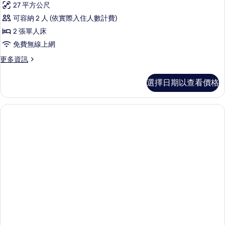
27 平方公尺
可容納 2 人 (依實際入住人數計費)
2 張單人床
免費無線上網
更
更多資訊
多
豪
選擇日期以查看價格
華
雙
床
房
的
詳
情