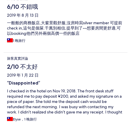
6/10 不錯哦
2019 年 8 月 13 日
一般般的商務飯店,大窗景觀舒服,沒房時寫silver member 可提前
check in,這句是個屎.千萬別相信,提早到了~~想要房間更舒適,可
以booking他們另外兩個高價一些的飯店
1 晚旅行
旅客真實評論
2/10 不太好
2019 年 1 月 22 日
“Disappointed”
I checked in the hotel on Nov 19, 2018. The front desk stuff
required me to pay deposit ¥200, and asked my signature on a
piece of paper. She told me the deposit cash would be
refunded the next morning. I was busy with contacting my
work. I didn’t realized she didn’t gave me any receipt. I thought
about it later on, but kept busy later on and didn’t realized the
Elyse，1 晚旅行
deposit was never refund to me. I found out my shortage of
money until one week later when I flew to Wuhan and the hotel