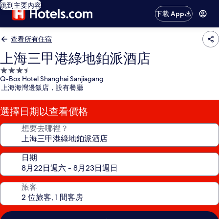
跳到主要內容
下載 App
查看所有住宿
上海三甲港綠地鉑派酒店
3.5
Q-Box Hotel Shanghai Sanjiagang
星
上海海灣邊飯店，設有餐廳
級
住
選擇日期以查看價格
宿
想要去哪裡？
日期
旅客