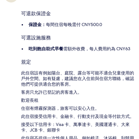
可退款保證金
保證金：
每間住宿每晚需付 CNY500.0
可選設施服務
吃到飽自助式早餐
需額外收費，每人費用約為 CNY63
規定
此住宿設有例如陽台、庭院、露台等可能不適合兒童使用的
戶外空間。如有疑慮，建議您在入住前與住宿方聯絡，確認
他們可提供適合您的客房。
客房只允許已登記的房客進入。
歡迎長租
住宿有煙霧探測器，旅客可以安心入住。
此住宿接受信用卡、金融卡、行動支付及現金等付款方式。
接受以下信用卡：Visa 卡、萬事達卡、美國運通卡、大來
卡、JCB 卡、銀聯卡
此住宿不提供一次性個人用品，例如梳子、沐浴棉、刮鬍用