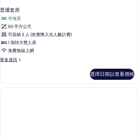
普通套房
半海景
50 平方公尺
可容納 2 人 (依實際入住人數計費)
1 張特大雙人床
免費無線上網
更
更多資訊
多
普
選擇日期以查看價格
通
套
房
的
詳
情