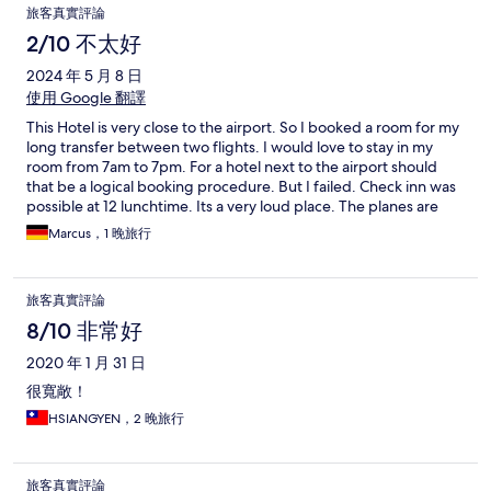
旅客真實評論
2/10 不太好
2024 年 5 月 8 日
使用 Google 翻譯
This Hotel is very close to the airport. So I booked a room for my
long transfer between two flights. I would love to stay in my
room from 7am to 7pm. For a hotel next to the airport should
that be a logical booking procedure. But I failed. Check inn was
possible at 12 lunchtime. Its a very loud place. The planes are
flying directly over the hotel. The hall was so loud, filled with
Marcus，1 晚旅行
family's and it was so crowded. The check inn is the dirtiest
place I have ever seen. I arrived, nobody looked at me for 5
minutes. Dirty counter, dirty screens, everywhere dust on the
旅客真實評論
counter. Nobody speaks english. The room was good. Nothing
to complain. A hotel with service from the airport, so close to the
8/10 非常好
airport should have a day room booking or an early check inn
2020 年 1 月 31 日
procedure. The outside park was full of bottles, drinks, rubbish.
Must be a Chinese thing to leave everything where you are.
很寬敞！
Never again this hotel.
HSIANGYEN，2 晚旅行
旅客真實評論