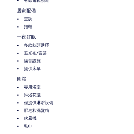
有線電視頻道
居家配備
空調
拖鞋
一夜好眠
多款枕頭選擇
遮光布/窗簾
隔音設施
提供床單
衛浴
專用浴室
淋浴花灑
僅提供淋浴設備
肥皂和洗髮精
吹風機
毛巾