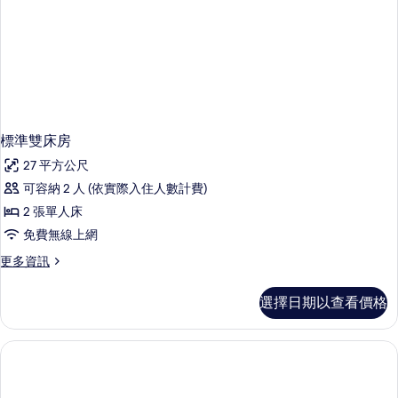
床
的
詳
情
標準雙床房
27 平方公尺
可容納 2 人 (依實際入住人數計費)
2 張單人床
免費無線上網
更
更多資訊
多
標
選擇日期以查看價格
準
雙
床
房
的
詳