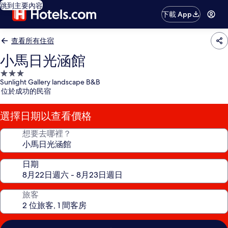
跳到主要內容
下載 App
查看所有住宿
小馬日光涵館
3.0
Sunlight Gallery landscape B&B
星
位於成功的民宿
級
住
選擇日期以查看價格
宿
想要去哪裡？
日期
旅客