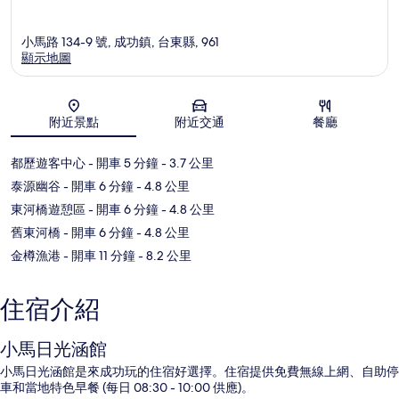
小馬路 134-9 號, 成功鎮, 台東縣, 961
顯示地圖
地圖
附近景點
附近交通
餐廳
都歷遊客中心
- 開車 5 分鐘
- 3.7 公里
泰源幽谷
- 開車 6 分鐘
- 4.8 公里
東河橋遊憩區
- 開車 6 分鐘
- 4.8 公里
舊東河橋
- 開車 6 分鐘
- 4.8 公里
金樽漁港
- 開車 11 分鐘
- 8.2 公里
住宿介紹
小馬日光涵館
小馬日光涵館是來成功玩的住宿好選擇。住宿提供免費無線上網、自助停
車和當地特色早餐 (每日 08:30 - 10:00 供應)。