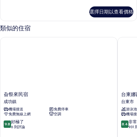
涵
多
館-
小
選擇日期以查看價格
馬
四
日
人
光
類似的住宿
涵
房
館-
旮祭來民宿
台東娜路
的
四
人
所
房
有
的
詳
相
情
片
旮
台
旮祭來民宿
台東娜
祭
東
成功鎮
台東市
來
娜
機場接送
免費停車
游泳池
民
路
免費無線上網
空調
機場接
宿
彎
成
大
9.8
8.4
好極了
非常
9.8
8.4
功
酒
分，
分，
6 則評論
931
鎮
店
滿
滿