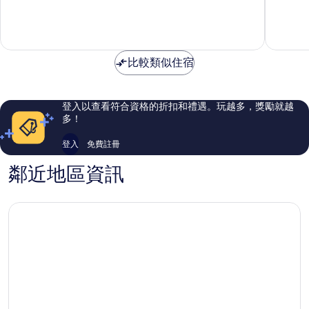
台
分
分
東
10
10
市
分，
分，
好
非
極
常
比較類似住宿
了，
好，
6
931
則
則
評
評
登入以查看符合資格的折扣和禮遇。玩越多，獎勵就越
論
論
多！
登入
免費註冊
鄰近地區資訊