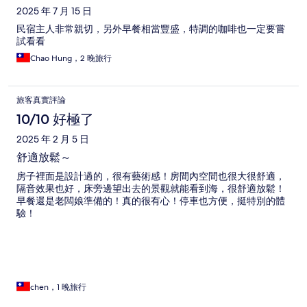
2025 年 7 月 15 日
民宿主人非常親切，另外早餐相當豐盛，特調的咖啡也一定要嘗
試看看
Chao Hung，2 晚旅行
旅客真實評論
10/10 好極了
2025 年 2 月 5 日
舒適放鬆～
房子裡面是設計過的，很有藝術感！房間內空間也很大很舒適，
隔音效果也好，床旁邊望出去的景觀就能看到海，很舒適放鬆！
早餐還是老闆娘準備的！真的很有心！停車也方便，挺特別的體
驗！
chen，1 晚旅行