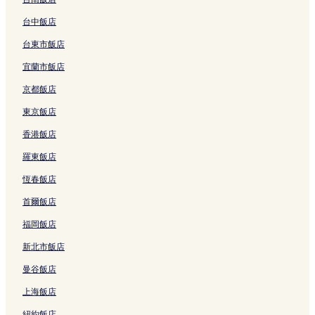
e
s
s
s
n
t
台中飯店
o
o
的
台東市飯店
r
w
連
t
I
結
宜蘭市飯店
的
k
連
e
京都飯店
結
g
a
東京飯店
m
香港飯店
i
的
羅東飯店
連
結
恆春飯店
首爾飯店
福岡飯店
新北市飯店
曼谷飯店
上海飯店
紐約飯店