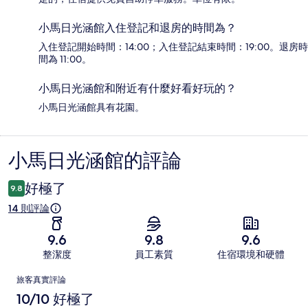
小馬日光涵館入住登記和退房的時間為？
入住登記開始時間：14:00；入住登記結束時間：19:00。退房時
間為 11:00。
小馬日光涵館和附近有什麼好看好玩的？
小馬日光涵館具有花園。
小馬日光涵館的評論
評
論
好極了
9.8
14 則評論
9.6
9.8
9.6
整潔度
員工素質
住宿環境和硬體
評
旅客真實評論
論
10/10 好極了