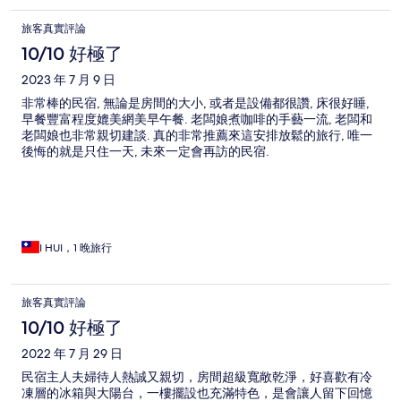
旅客真實評論
10/10 好極了
2023 年 7 月 9 日
非常棒的民宿, 無論是房間的大小, 或者是設備都很讚, 床很好睡,
早餐豐富程度媲美網美早午餐. 老闆娘煮咖啡的手藝一流, 老闆和
老闆娘也非常親切建談. 真的非常推薦來這安排放鬆的旅行, 唯一
後悔的就是只住一天, 未來一定會再訪的民宿.
I HUI，1 晚旅行
旅客真實評論
10/10 好極了
2022 年 7 月 29 日
民宿主人夫婦待人熱誠又親切，房間超級寬敞乾淨，好喜歡有冷
凍層的冰箱與大陽台，一樓擺設也充滿特色，是會讓人留下回憶