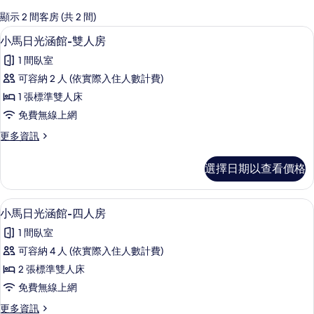
的
顯示 2 間客房 (共 2 間)
客
小馬日光涵館-雙人房 | 免費無線上網
顯
5
小馬日光涵館-雙人房
房
示
篩
1 間臥室
小
選
可容納 2 人 (依實際入住人數計費)
馬
條
1 張標準雙人床
日
件
免費無線上網
光
更
更多資訊
涵
多
館-
小
選擇日期以查看價格
馬
雙
日
人
光
小馬日光涵館-四人房 | 免費無線上網
顯
3
涵
小馬日光涵館-四人房
房
示
館-
的
1 間臥室
雙
小
人
所
可容納 4 人 (依實際入住人數計費)
馬
房
有
2 張標準雙人床
的
日
詳
相
免費無線上網
光
情
片
更
更多資訊