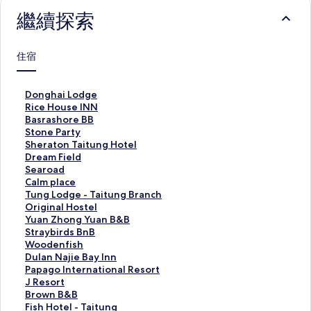
繼續探索
住宿
D
Donghai Lodge
o
R
Rice House INN
n
i
B
Basrashore BB
g
c
a
S
Stone Party
h
e
s
t
S
Sheraton Taitung Hotel
a
H
r
o
h
D
Dream Field
i
o
a
n
e
r
S
Searoad
L
u
s
e
r
e
e
C
Calm place
o
s
h
P
a
a
a
a
T
Tung Lodge - Taitung Branch
d
e
o
a
t
m
r
l
u
O
Original Hostel
g
I
r
r
o
F
o
m
n
r
Y
Yuan Zhong Yuan B&B
e
N
e
t
n
i
a
p
g
i
u
S
Straybirds BnB
的
N
B
y
T
e
d
l
L
g
a
t
W
Woodenfish
連
的
B
的
a
l
的
a
o
i
n
r
o
D
Dulan Najie Bay Inn
結
連
的
連
i
d
連
c
d
n
Z
a
o
u
P
Papago International Resort
結
連
結
t
的
結
e
g
a
h
y
d
l
a
J
J Resort
結
u
連
的
e
l
o
b
e
a
p
R
B
Brown B&B
n
結
連
-
H
n
i
n
n
a
e
r
F
Fish Hotel - Taitung