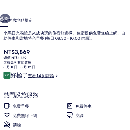
的
一個
下一個
相
15+
簡介
客房
地點
規定
片
小馬日光涵館是來成功玩的住宿好選擇。住宿提供免費無線上網、自
集
助停車和當地特色早餐 (每日 08:30 - 10:00 供應)。
目
NT$3,869
前
總價 NT$4,469
的
含稅金和其他費用
價
8 月 11 日 - 8 月 12 日
格
評
好極了
9.8
查看 14 則評論
是
9.8 分，滿分 10 分，
論
住宿正面 (夜晚)
NT$3,869
熱門設施服務
免費早餐
免費停車
免費無線上網
空調
禁煙