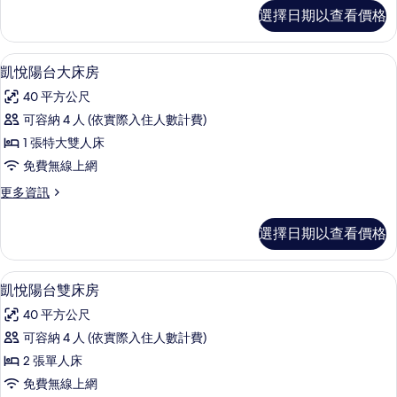
房
嘉
選擇日期以查看價格
賓
的
軒
所
大
迷你吧、客房內保險箱、書桌、筆電工
顯
4
床
凱悅陽台大床房
有
示
房
相
40 平方公尺
的
凱
詳
片
可容納 4 人 (依實際入住人數計費)
悅
情
1 張特大雙人床
陽
免費無線上網
台
更
更多資訊
大
多
床
凱
選擇日期以查看價格
悅
房
陽
的
台
迷你吧、客房內保險箱、書桌、筆電工
顯
5
大
凱悅陽台雙床房
所
示
床
有
40 平方公尺
房
凱
的
相
可容納 4 人 (依實際入住人數計費)
悅
詳
片
2 張單人床
情
陽
免費無線上網
台