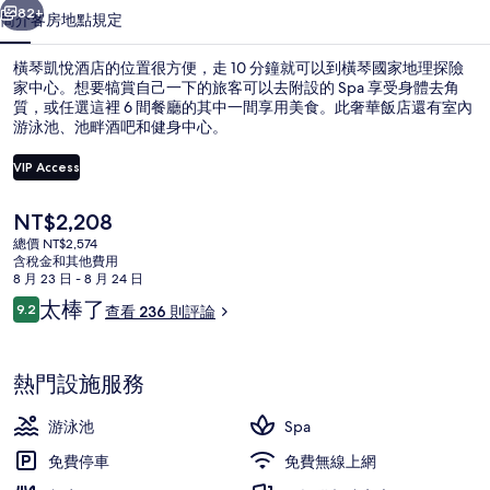
相
82+
簡介
客房
地點
規定
片
橫琴凱悅酒店的位置很方便，走 10 分鐘就可以到橫琴國家地理探險
集
家中心。想要犒賞自己一下的旅客可以去附設的 Spa 享受身體去角
質，或任選這裡 6 間餐廳的其中一間享用美食。此奢華飯店還有室內
游泳池、池畔酒吧和健身中心。
VIP Access
目
NT$2,208
前
總價 NT$2,574
室內游泳池和季節性室外游泳池，開放時間為
的
含稅金和其他費用
價
8 月 23 日 - 8 月 24 日
格
評
太棒了
9.2
查看 236 則評論
是
9.2 分，滿分 10 分，
論
NT$2,208
熱門設施服務
游泳池
Spa
免費停車
免費無線上網