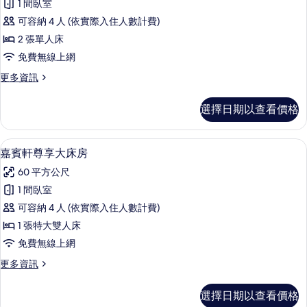
情
1 間臥室
賓
可容納 4 人 (依實際入住人數計費)
軒
2 張單人床
雙
免費無線上網
床
更
更多資訊
房
多
的
嘉
選擇日期以查看價格
賓
所
軒
有
雙
迷你吧、客房內保險箱、書桌、筆電工
顯
4
床
嘉賓軒尊享大床房
相
示
房
片
60 平方公尺
的
嘉
詳
1 間臥室
賓
情
可容納 4 人 (依實際入住人數計費)
軒
1 張特大雙人床
尊
免費無線上網
享
更
更多資訊
大
多
床
嘉
選擇日期以查看價格
賓
房