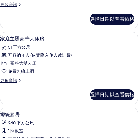
更
更多資訊
雙
多
床
凱
選擇日期以查看價格
悅
房
陽
的
台
家庭主題豪華大床房 | 迷你吧、客房
顯
6
雙
家庭主題豪華大床房
所
示
床
有
51 平方公尺
房
家
的
相
可容納 4 人 (依實際入住人數計費)
庭
詳
片
1 張特大雙人床
情
主
免費無線上網
題
更
更多資訊
豪
多
華
家
選擇日期以查看價格
庭
大
主
床
題
總統套房 | 起居區 | 65-吋LED 液
顯
5
豪
總統套房
房
示
華
的
240 平方公尺
大
總
床
所
1 間臥室
統
房