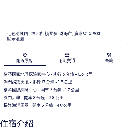
七色彩虹路 1295 號, 橫琴鎮, 珠海市, 廣東省, 519031
顯示地圖
地圖
附近景點
附近交通
餐廳
橫琴國家地理探險家中心
- 步行 6 分鐘
- 0.6 公里
獅門娛樂天地
- 步行 17 分鐘
- 1.5 公里
橫琴國際網球中心
- 開車 2 分鐘
- 1.7 公里
澳門大學
- 開車 3 分鐘
- 2.8 公里
長隆海洋王國
- 開車 5 分鐘
- 4.9 公里
住宿介紹