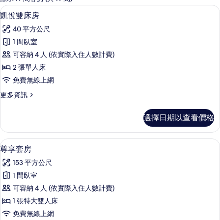
客
迷你吧、客房內保險箱、書桌、筆電工
顯
4
凱悅雙床房
房
示
篩
40 平方公尺
凱
選
1 間臥室
悅
條
可容納 4 人 (依實際入住人數計費)
雙
件
2 張單人床
床
免費無線上網
房
更
更多資訊
的
多
所
凱
選擇日期以查看價格
悅
有
雙
相
床
尊享套房 | 迷你吧、客房內保險箱、
顯
6
房
尊享套房
片
示
的
153 平方公尺
詳
尊
情
1 間臥室
享
可容納 4 人 (依實際入住人數計費)
套
1 張特大雙人床
房
免費無線上網