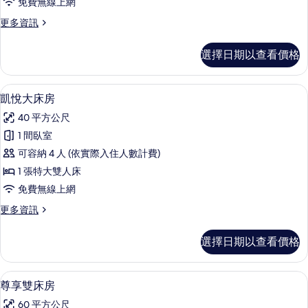
免費無線上網
房
更
更多資訊
的
多
所
豪
選擇日期以查看價格
華
有
大
相
床
迷你吧、客房內保險箱、書桌、筆電工
顯
5
房
凱悅大床房
片
示
的
40 平方公尺
詳
凱
情
1 間臥室
悅
可容納 4 人 (依實際入住人數計費)
大
1 張特大雙人床
床
免費無線上網
房
更
更多資訊
的
多
所
凱
選擇日期以查看價格
悅
有
大
相
床
迷你吧、客房內保險箱、書桌、筆電工
顯
5
房
尊享雙床房
片
示
的
60 平方公尺
詳