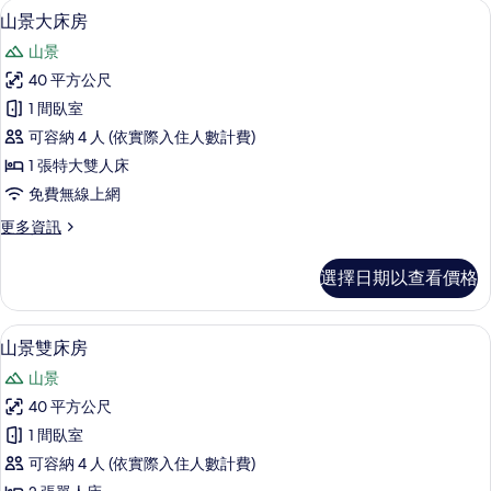
迷你吧、客房內保險箱、書桌、筆電工
顯
5
1
人
山景大床房
示
張
床
山景
特
山
(Club
大
40 平方公尺
景
雙
Room)
1 間臥室
人
大
的
床
可容納 4 人 (依實際入住人數計費)
床
所
(Club
1 張特大雙人床
Room)
房
有
免費無線上網
的
的
相
詳
更
更多資訊
情
所
片
多
有
山
選擇日期以查看價格
景
相
大
片
床
迷你吧、客房內保險箱、書桌、筆電工
顯
5
房
山景雙床房
示
的
山景
詳
山
情
40 平方公尺
景
1 間臥室
雙
可容納 4 人 (依實際入住人數計費)
床