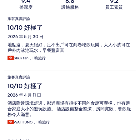
9.4
8.8
9.2
整潔度
設施服務
員工素質
評
旅客真實評論
論
10/10 好極了
2026 年 5 月 30 日
地點遠，夏天很好，足不出戶可在商卷吃飲玩樂，大人小孩可在
戶外內泳池玩水，早餐豐富富
Shuk fan，1 晚旅行
旅客真實評論
10/10 好極了
2026 年 4 月 11 日
酒店附近環境舒適，鄰近商場有很多不同的食肆可巽擇，也有適
合家庭大小的遊玩設施。 酒店設備整全整潔，房間寬敞，餐飲服
務令人滿意。
WAI HUNG，1 晚旅行