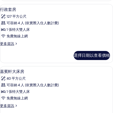
有
套
行政套房 | 迷你吧、客房內保險箱、
顯
5
房
行政套房
相
示
的
片
127 平方公尺
詳
行
情
可容納 4 人 (依實際入住人數計費)
政
1 張特大雙人床
套
免費無線上網
房
更
更多資訊
的
多
所
行
選擇日期以查看價格
政
有
套
相
房
迷你吧、客房內保險箱、書桌、筆電工
顯
5
的
嘉賓軒大床房
片
示
詳
40 平方公尺
情
嘉
可容納 4 人 (依實際入住人數計費)
賓
1 張特大雙人床
軒
免費無線上網
大
更
更多資訊
床
多