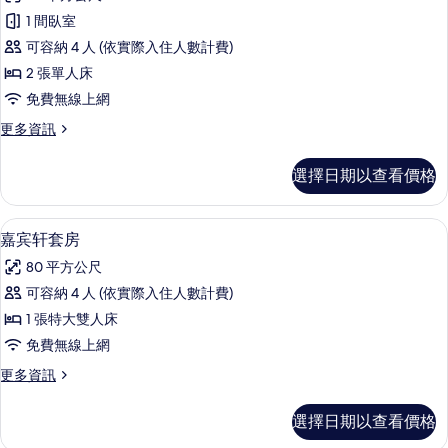
尊
情
1 間臥室
享
可容納 4 人 (依實際入住人數計費)
雙
2 張單人床
床
免費無線上網
房
更
更多資訊
的
多
所
尊
選擇日期以查看價格
享
有
雙
相
床
迷你吧、客房內保險箱、書桌、筆電工
顯
5
房
嘉宾轩套房
片
示
的
80 平方公尺
詳
嘉
情
可容納 4 人 (依實際入住人數計費)
宾
1 張特大雙人床
轩
免費無線上網
套
更
更多資訊
房
多
的
嘉
選擇日期以查看價格
宾
所
轩