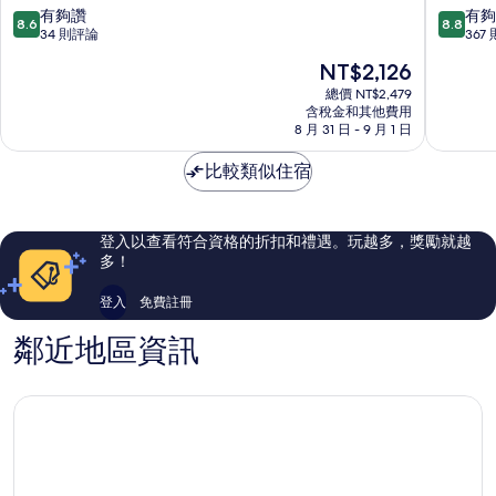
爾
來
8.6
8.8
有夠讚
有夠
8.6
8.8
頓
登
分，
分，
34 則評論
367
逸
酒
滿
滿
現
NT$2,126
林
店
分
分
在
酒
香
10
10
總價 NT$2,479
價
店
含稅金和其他費用
洲
分，
分，
格
8 月 31 日 - 9 月 1 日
香
區
有
有
為
洲
夠
夠
NT$2,126
比較類似住宿
區
讚，
讚，
34
367
則
則
評
評
登入以查看符合資格的折扣和禮遇。玩越多，獎勵就越
論
論
多！
登入
免費註冊
鄰近地區資訊