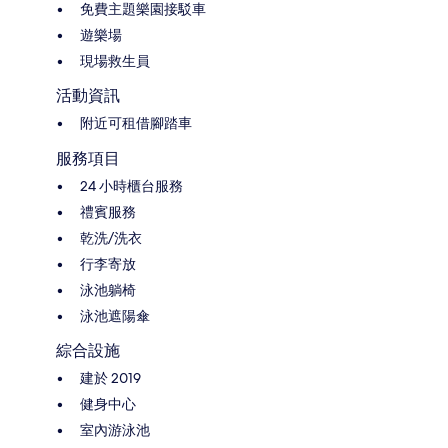
免費主題樂園接駁車
遊樂場
現場救生員
活動資訊
附近可租借腳踏車
服務項目
24 小時櫃台服務
禮賓服務
乾洗/洗衣
行李寄放
泳池躺椅
泳池遮陽傘
綜合設施
建於 2019
健身中心
室內游泳池