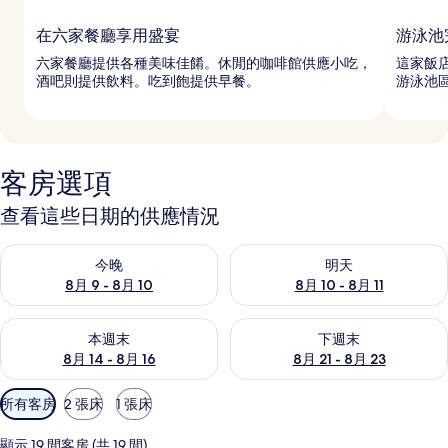
在六家餐廳享用盛宴
游泳池
六家餐廳提供各種美味佳餚。休閒的咖啡館供應小吃，
這家飯
酒吧則提供飲料。吃到飽提供早餐。
游泳池
客房選項
查看這些日期的供應情況
查看今晚 (8月 9 - 8月 10) 的供應情況
查看明天 (8月 10 - 8月 11) 
今晚
明天
8月 9 - 8月 10
8月 10 - 8月 11
查看本週末 (8月 14 - 8月 16) 的供應情況
查看下週末 (8月 21 - 8月 23
本週末
下週末
8月 14 - 8月 16
8月 21 - 8月 23
可
所有客房
2 張床
1 張床
用
的
顯示 19 間客房 (共 19 間)