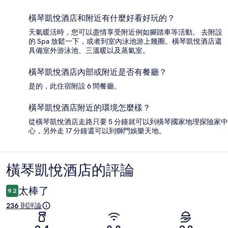
橫琴凱悅酒店和附近有什麼好看好玩的？
天氣暖活時，您可以盡情享受附近例如腳踏車等活動。 去附設
的 Spa 放鬆一下，或者到室內泳池游上幾圈。橫琴凱悅酒店還
具備室外游泳池、三溫暖以及蒸氣室。
橫琴凱悅酒店內部或附近是否有餐廳？
是的，此住宿附設 6 間餐廳。
橫琴凱悅酒店附近的環境怎麼樣？
從橫琴凱悅酒店走路只要 5 分鐘就可以到橫琴國家地理探險家中
心，另外走 17 分鐘還可以到獅門娛樂天地。
橫琴凱悅酒店的評論
評
論
太棒了
9.2
236 則評論