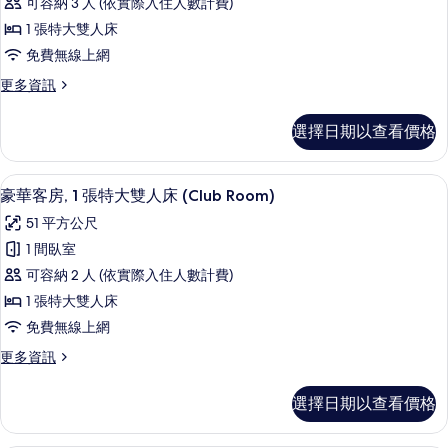
有
可容納 3 人 (依實際入住人數計費)
的
套
詳
相
1 張特大雙人床
房
情
片
免費無線上網
的
更
更多資訊
所
多
有
總
選擇日期以查看價格
統
相
套
片
房
迷你吧、客房內保險箱、書桌、筆電工
顯
4
的
豪華客房, 1 張特大雙人床 (Club Room)
示
詳
51 平方公尺
情
豪
1 間臥室
華
可容納 2 人 (依實際入住人數計費)
客
1 張特大雙人床
房,
免費無線上網
1
更
更多資訊
張
多
特
豪
選擇日期以查看價格
華
大
客
雙
房,