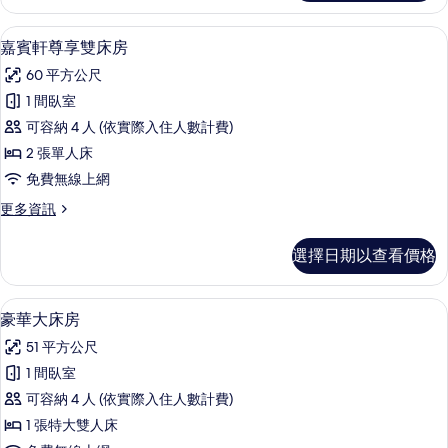
軒
的
尊
迷你吧、客房內保險箱、書桌、筆電工
顯
4
享
嘉賓軒尊享雙床房
所
示
大
有
60 平方公尺
床
嘉
房
相
1 間臥室
賓
的
片
可容納 4 人 (依實際入住人數計費)
詳
軒
情
2 張單人床
尊
免費無線上網
享
更
更多資訊
雙
多
床
嘉
選擇日期以查看價格
賓
房
軒
的
尊
迷你吧、客房內保險箱、書桌、筆電工
顯
5
享
豪華大床房
所
示
雙
有
51 平方公尺
床
豪
房
相
1 間臥室
華
的
片
可容納 4 人 (依實際入住人數計費)
詳
大
情
1 張特大雙人床
床