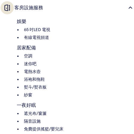
客房設施服務
娛樂
65 吋LED 電視
有線電視頻道
居家配備
空調
迷你吧
電熱水壺
浴袍和拖鞋
熨斗/熨衣板
紗窗
一夜好眠
遮光布/窗簾
隔音設施
免費提供搖籃/嬰兒床