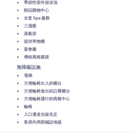
季節性室外游泳池
附設購物中心
全套 Spa 服務
三溫暖
蒸氣室
提供寄物櫃
宴會廳
傳統風格建築
無障礙設施
電梯
方便輪椅出入的櫃台
方便輪椅進出的註冊櫃台
方便輪椅通行的商務中心
輪椅
入口通道光線充足
客房內局部鋪設地毯