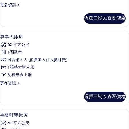
的
更
更多資訊
所
多
有
尊
選擇日期以查看價格
享
相
套
片
房
迷你吧、客房內保險箱、書桌、筆電工
顯
6
的
尊享大床房
示
詳
60 平方公尺
情
尊
1 間臥室
享
可容納 4 人 (依實際入住人數計費)
大
1 張特大雙人床
床
免費無線上網
房
更
更多資訊
的
多
所
尊
選擇日期以查看價格
享
有
大
相
床
迷你吧、客房內保險箱、書桌、筆電工
顯
4
房
嘉賓軒雙床房
片
示
的
40 平方公尺
詳
嘉