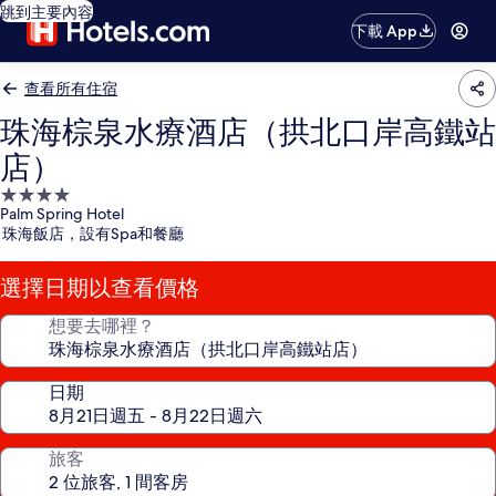
跳到主要內容
下載 App
查看所有住宿
珠海棕泉水療酒店（拱北口岸高鐵站
店）
4.0
Palm Spring Hotel
星
珠海飯店，設有Spa和餐廳
級
住
選擇日期以查看價格
宿
想要去哪裡？
日期
旅客