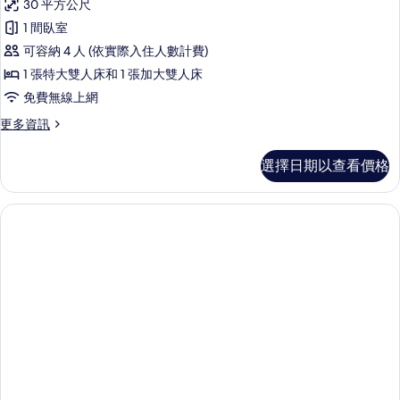
30 平方公尺
情
日
1 間臥室
式
可容納 4 人 (依實際入住人數計費)
客
1 張特大雙人床和 1 張加大雙人床
房
免費無線上網
(榻
更
更多資訊
榻
多
米
日
選擇日期以查看價格
式
亲
客
子
房
(榻
房)
榻
的
米
亲
所
子
有
房)
的
相
詳
片
情