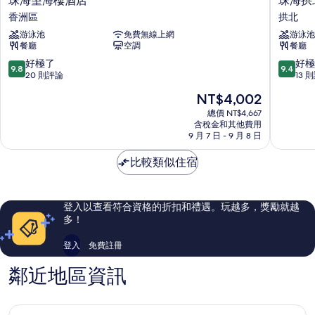
珠海望海樓酒店
珠海拱
海
海
香洲區
拱北
望
拱
游泳池
免費無線上網
游泳池
海
北
餐廳
空調
餐廳
樓
凱
酒
悅
9.8
9.4
好極了
好極
9.8
9.4
店
酒
分，
分，
20 則評論
13 
香
店
滿
滿
現
NT$4,002
洲
拱
分
分
在
區
北
10
10
總價 NT$4,667
價
含稅金和其他費用
分，
分，
格
9 月 7 日 - 9 月 8 日
好
好
為
極
極
NT$4,002
比較類似住宿
了，
了，
20
13
則
則
評
評
登入以查看符合資格的折扣和禮遇。玩越多，獎勵就越
論
論
多！
登入
免費註冊
鄰近地區資訊