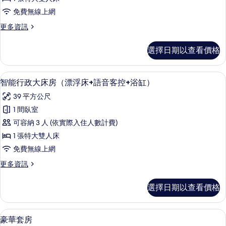
大
免費無線上網
床
更
更多資訊
房
多
的
棕
選擇日期以查看價格
貴
所
大
有
床
智能行政大床房（漂浮床+語音客控+浴
顯
5
房
智能行政大床房（漂浮床+語音客控+浴缸）
相
示
的
片
39 平方公尺
詳
智
情
1 間臥室
能
可容納 3 人 (依實際入住人數計費)
行
1 張特大雙人床
政
免費無線上網
大
更
更多資訊
床
多
房
智
選擇日期以查看價格
能
（漂
行
浮
政
豪華套房 | 羽絨被、客房內保險箱、遮
顯
6
大
豪華套房
床