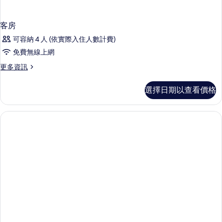
客房
可容納 4 人 (依實際入住人數計費)
免費無線上網
更
更多資訊
多
客
選擇日期以查看價格
房
的
詳
情