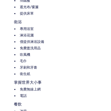
羽絨被
遮光布/窗簾
提供床單
衛浴
專用浴室
淋浴花灑
僅提供淋浴設備
免費盥洗用品
吹風機
毛巾
牙刷和牙膏
衛生紙
掌握世界大小事
免費無線上網
電話
餐飲
冰箱