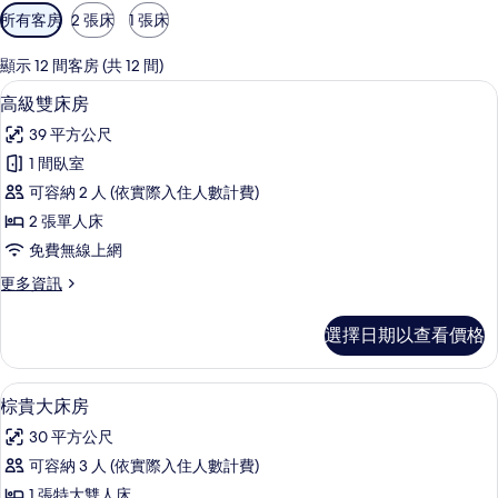
可
所有客房
2 張床
1 張床
用
的
顯示 12 間客房 (共 12 間)
客
高級雙床房 | 羽絨被、客房內保險箱、
顯
3
高級雙床房
房
示
篩
39 平方公尺
高
選
1 間臥室
級
條
可容納 2 人 (依實際入住人數計費)
雙
件
2 張單人床
床
免費無線上網
房
更
更多資訊
的
多
所
高
選擇日期以查看價格
級
有
雙
相
床
棕貴大床房 | 羽絨被、客房內保險箱、
顯
4
房
棕貴大床房
片
示
的
30 平方公尺
詳
棕
情
可容納 3 人 (依實際入住人數計費)
貴
1 張特大雙人床