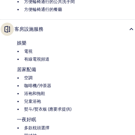
方便輪椅通行的公共洗手間
方便輪椅通行的餐廳
客房設施服務
娛樂
電視
有線電視頻道
居家配備
空調
咖啡機/沖茶器
浴袍和拖鞋
兒童浴袍
熨斗/熨衣板 (應要求提供)
一夜好眠
多款枕頭選擇