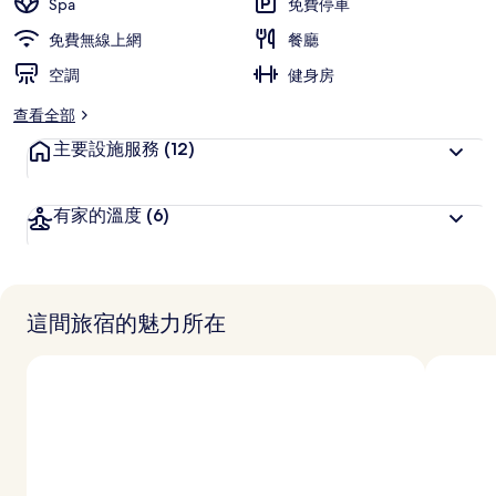
Spa
免費停車
集
免費無線上網
餐廳
空調
健身房
查看全部
主要設施服務
(12)
有家的溫度
(6)
這間旅宿的魅力所在