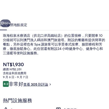
療
酒
一個
下一個
店
100+
簡介
客房
地點
規定
（拱
珠海棕泉水療酒店（拱北口岸高鐵站店）的位置很棒，只要開車 10
北
分鐘就可以到澳門漁人碼頭和澳門旅遊塔。附設的餐廳有提供簡單的
餐點，另外這裡也有 Spa 讓旅客可以享受泰式按摩、臉部療程和芳
口
療，徹底放鬆身心。此住宿還有附設24 小時健身中心、健身中心和
岸
三溫暖等便利設施服務。
高
目
NT$1,930
前
鐵
總價 NT$2,251
的
含稅金和其他費用
蒸氣室
站
價
9 月 6 日 - 9 月 7 日
格
評
非常好
店）
8.2
查看 305 則評論
是
8.2 分，滿分 10 分，
論
NT$1,930
的
相
熱門設施服務
片