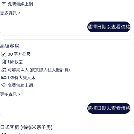
庭
免費無線上網
房
更
更多資訊
(無
多
窗)
特
選擇日期以查看價格
惠
的
家
所
庭
高級客房 | 羽絨被、客房內保險箱、遮
顯
4
房
高級客房
有
示
(無
相
30 平方公尺
窗)
高
的
片
1 間臥室
級
詳
可容納 4 人 (依實際入住人數計費)
情
客
1 張特大雙人床
房
免費無線上網
的
更
更多資訊
所
多
有
高
選擇日期以查看價格
級
相
客
片
房
日式客房 (榻榻米亲子房) | 羽絨被、
顯
5
的
日式客房 (榻榻米亲子房)
示
詳