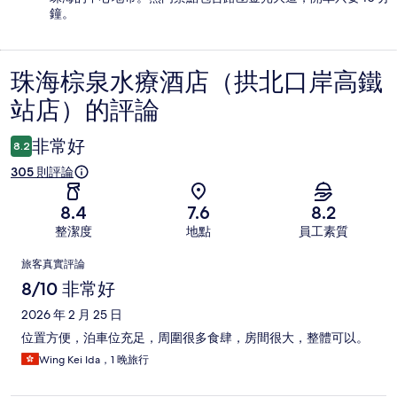
鐘。
珠海棕泉水療酒店（拱北口岸高鐵
評
站店）的評論
論
非常好
8.2
305 則評論
8.4
7.6
8.2
整潔度
地點
員工素質
評
旅客真實評論
論
8/10 非常好
2026 年 2 月 25 日
位置方便，泊車位充足，周圍很多食肆，房間很大，整體可以。
Wing Kei Ida，1 晚旅行