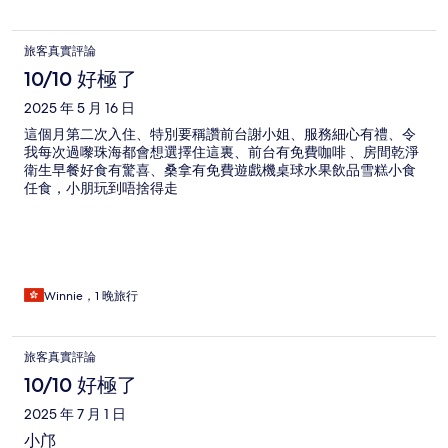
旅客真實評論
10/10 好極了
2025 年 5 月 16 日
這個月第二次入住、特別要稱讚前台謝小姐、服務細心有禮、令
我每次過嚟珠海都會想選擇住這裏、前台有免費咖啡 、房間乾淨
衛生早餐好食有驚喜、桑拿有免費遊戲機桌球水果飲品雪糕小食
任食，小朋玩到唔捨得走
Winnie，1 晚旅行
旅客真實評論
10/10 好極了
2025 年 7 月 1 日
小邝