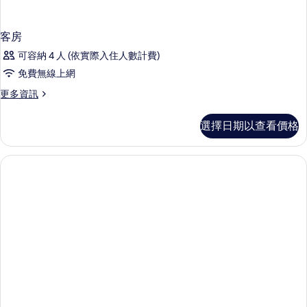
客房
可容納 4 人 (依實際入住人數計費)
免費無線上網
更
更多資訊
多
客
選擇日期以查看價格
房
的
詳
情