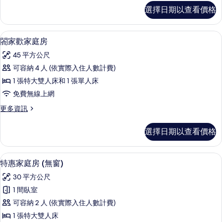
浮
智
選擇日期以查看價格
能
床
大
+語
床
閤家歡家庭房 | 羽絨被、客房內保險箱
顯
5
房
閤家歡家庭房
音
示
（漂
客
45 平方公尺
浮
閤
床
控）
可容納 4 人 (依實際入住人數計費)
家
+語
的
1 張特大雙人床和 1 張單人床
音
歡
客
所
免費無線上網
家
控）
有
更
更多資訊
的
庭
多
相
詳
房
閤
情
選擇日期以查看價格
片
家
的
歡
所
家
特惠家庭房 (無窗) | 羽絨被、客房內
顯
4
庭
特惠家庭房 (無窗)
有
示
房
相
30 平方公尺
的
特
詳
片
1 間臥室
惠
情
可容納 2 人 (依實際入住人數計費)
家
1 張特大雙人床