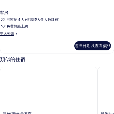
客房
可容納 4 人 (依實際入住人數計費)
免費無線上網
更
更多資訊
多
客
選擇日期以查看價格
房
的
詳
類似的住宿
情
珠海望海樓酒店
珠海拱北
珠
珠