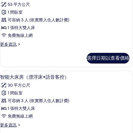
示
床
+語
53 平方公尺
房
豪
（漂
音
1 間臥室
華
浮
客
可容納 3 人 (依實際入住人數計費)
床
套
+語
控
1 張特大雙人床
房
音
+浴
免費無線上網
客
的
缸）
控
更
更多資訊
所
+浴
多
的
缸）
有
豪
選擇日期以查看價格
所
的
華
相
詳
套
有
片
情
房
智能大床房（漂浮床+語音客控） | 
顯
相
3
的
智能大床房（漂浮床+語音客控）
示
詳
片
30 平方公尺
情
智
1 間臥室
能
可容納 3 人 (依實際入住人數計費)
大
1 張特大雙人床
床
免費無線上網
房
更
更多資訊
（漂
多