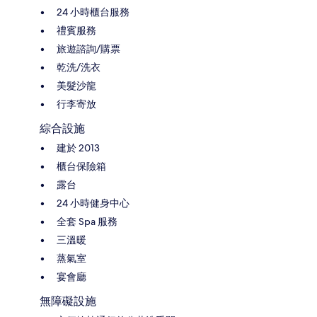
24 小時櫃台服務
禮賓服務
旅遊諮詢/購票
乾洗/洗衣
美髮沙龍
行李寄放
綜合設施
建於 2013
櫃台保險箱
露台
24 小時健身中心
全套 Spa 服務
三溫暖
蒸氣室
宴會廳
無障礙設施