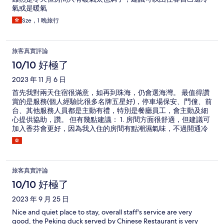
氣或是暖氣
Sze，1 晚旅行
旅客真實評論
10/10 好極了
2023 年 11 月 6 日
首先我對兩天住宿很滿意，如再到珠海，仍會選海灣。 最值得讚
賞的是服務(個人經驗比很多名牌五星好)，停車場保安、門僮、前
台、其他服務人員都是主動有禮，特別是餐廳員工，會主動及細
心提供協助，讚。 但有幾點建議： 1. 房間方面很舒適，但建議可
加入香芬會更好，因為我入住的房間有點潮濕氣味，不過開通冷
氣很快就沒有了。 2. 停車場有充電(慢充)，這對港車北上十分友
好(賣點)，但各大訂房網站沒有這信息，可加入。 3. 如有小童入
住，前台可主動提供playroom的資訊。
旅客真實評論
10/10 好極了
2023 年 9 月 25 日
Nice and quiet place to stay, overall staff's service are very
good, the Peking duck served by Chinese Restaurant is very