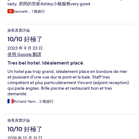
tasty. 房間的管家Ashley小楊服務very good
Kenneth，1 晚旅行
旅客真實評論
10/10 好極了
2023 年 9 月 23 日
使用 Google 翻譯
Tres bel hotel. Idéalement placé.
Un hotel pas trop grand, idéalement place en bordure de mer
et jouissant d'une vue dur le pont et la baie. Staff tres
compétent et plus particulièrement Vincent (adjoint reception)
qui parle anglais. Brlle piscine et restaurant bon et tres
demandé.
Richard-Yann，2 晚旅行
旅客真實評論
10/10 好極了
2019 年 12 月 31 日