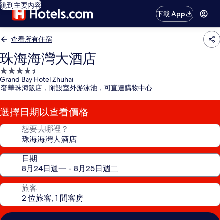
跳到主要內容
下載 App
查看所有住宿
珠海海灣大酒店
4.5
Grand Bay Hotel Zhuhai
星
奢華珠海飯店，附設室外游泳池，可直達購物中心
級
住
選擇日期以查看價格
宿
想要去哪裡？
日期
旅客