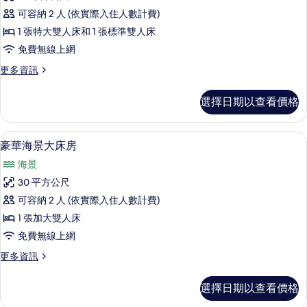
賓
房
相
可容納 2 人 (依實際入住人數計費)
的
樓
詳
片
1 張特大雙人床和 1 張標準雙人床
豪
情
免費無線上網
華
更
更多資訊
海
多
景
貴
選擇日期以查看價格
賓
家
樓
庭
豪
豪華海景大床房 | 迷你吧、客房內保險
顯
3
華
豪華海景大床房
房
示
海
的
海景
景
豪
家
所
30 平方公尺
華
庭
有
可容納 2 人 (依實際入住人數計費)
房
海
的
相
1 張加大雙人床
景
詳
片
免費無線上網
情
大
更
更多資訊
床
多
房
豪
選擇日期以查看價格
華
的
海