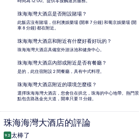
時間為 12:00。提供零接觸退房服務。
珠海海灣大酒店是否附設賭場？
此飯店沒有賭場，但利澳娛樂場 (開車 7 分鐘) 和葡京娛樂場 (開
車 8 分鐘) 都在附近。
珠海海灣大酒店和附近有什麼好看好玩的？
珠海海灣大酒店具備室外游泳池和健身中心。
珠海海灣大酒店內部或附近是否有餐廳？
是的，此住宿附設 2 間餐廳，具有中式料理。
珠海海灣大酒店附近的環境怎麼樣？
選擇珠海海灣大酒店，您會住在拱北，珠海的中心地帶。熱門景
點包含路氹金光大道，開車只要 11 分鐘。
珠海海灣大酒店的評論
評
論
太棒了
9.2