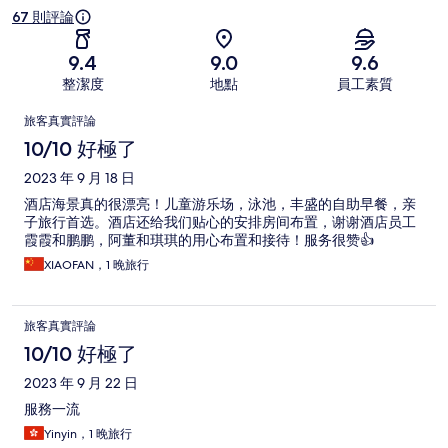
67 則評論
9.4
9.0
9.6
整潔度
地點
員工素質
評
旅客真實評論
論
10/10 好極了
2023 年 9 月 18 日
酒店海景真的很漂亮！儿童游乐场，泳池，丰盛的自助早餐，亲
子旅行首选。酒店还给我们贴心的安排房间布置，谢谢酒店员工
霞霞和鹏鹏，阿董和琪琪的用心布置和接待！服务很赞👍
XIAOFAN，1 晚旅行
旅客真實評論
10/10 好極了
2023 年 9 月 22 日
服務一流
Yinyin，1 晚旅行