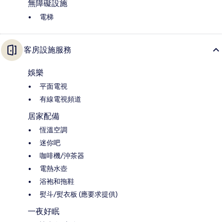
無障礙設施
電梯
客房設施服務
娛樂
平面電視
有線電視頻道
居家配備
恆溫空調
迷你吧
咖啡機/沖茶器
電熱水壺
浴袍和拖鞋
熨斗/熨衣板 (應要求提供)
一夜好眠