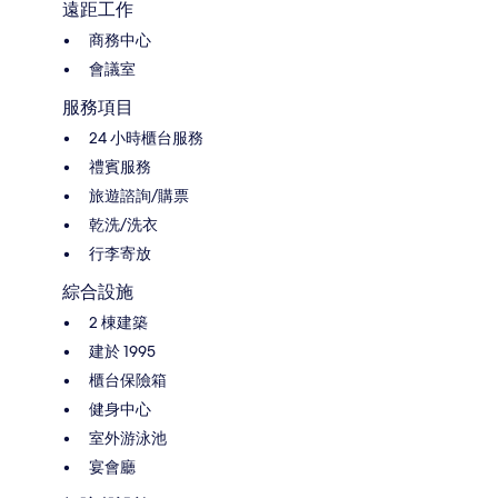
遠距工作
商務中心
會議室
服務項目
24 小時櫃台服務
禮賓服務
旅遊諮詢/購票
乾洗/洗衣
行李寄放
綜合設施
2 棟建築
建於 1995
櫃台保險箱
健身中心
室外游泳池
宴會廳