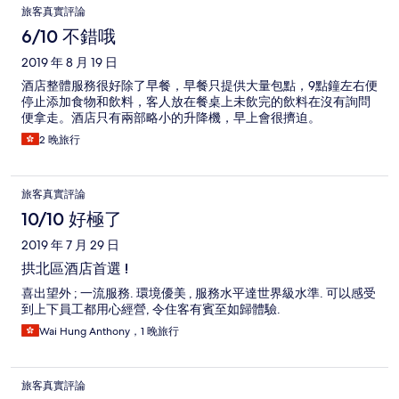
旅客真實評論
6/10 不錯哦
2019 年 8 月 19 日
酒店整體服務很好除了早餐，早餐只提供大量包點，9點鐘左右便
停止添加食物和飲料，客人放在餐桌上未飲完的飲料在沒有詢問
便拿走。酒店只有兩部略小的升降機，早上會很擠迫。
2 晚旅行
旅客真實評論
10/10 好極了
2019 年 7 月 29 日
拱北區酒店首選 !
喜出望外 ; 一流服務. 環境優美 , 服務水平達世界級水準. 可以感受
到上下員工都用心經營, 令住客有賓至如歸體驗.
Wai Hung Anthony，1 晚旅行
旅客真實評論