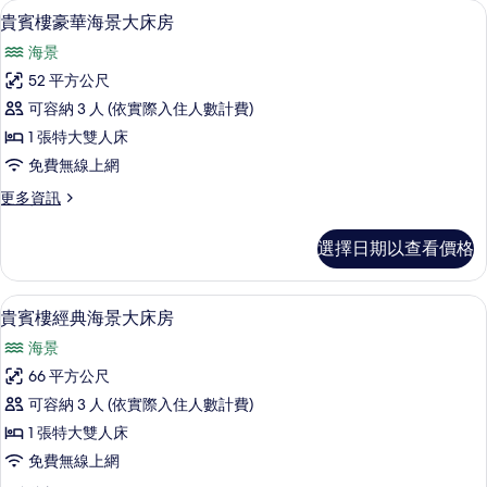
客
貴賓樓豪華海景大床房 | 迷你吧、客
顯
2
貴賓樓豪華海景大床房
房
示
篩
海景
貴
選
52 平方公尺
賓
條
可容納 3 人 (依實際入住人數計費)
樓
件
1 張特大雙人床
豪
免費無線上網
華
更
更多資訊
海
多
景
貴
選擇日期以查看價格
賓
大
樓
床
豪
貴賓樓經典海景大床房 | 迷你吧、客
顯
3
華
貴賓樓經典海景大床房
房
示
海
的
海景
景
貴
大
所
66 平方公尺
賓
床
有
可容納 3 人 (依實際入住人數計費)
房
樓
的
相
1 張特大雙人床
經
詳
片
免費無線上網
情
典