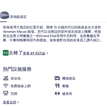
店
一個
下一個
的
55+
簡介
客房
地點
規定
相
珠海海灣大酒店的位置不錯，開車 15 分鐘內可以到路氹金光大道和
片
Venetian Macao 賭場。您可以去附設的室外游泳池游上幾圈，然後
再去這裡 2 間餐廳之一的Grand Elite享用中式料理，這座餐廳在早
集
餐、午餐和晚餐時段均有開放。旅客都對住宿的友善員工讚不絕口。
評
太棒了
9.2
查看 67 則評論
9.2 分，滿分 10 分，
論
大廳休息區
熱門設施服務
游泳池
機場接送
免費無線上網
餐廳
空調
健身房
查看全部