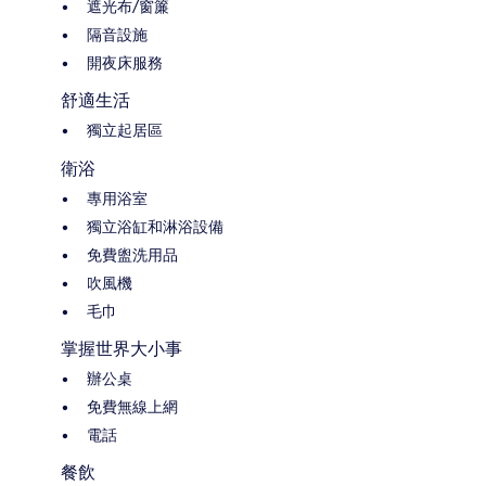
遮光布/窗簾
隔音設施
開夜床服務
舒適生活
獨立起居區
衛浴
專用浴室
獨立浴缸和淋浴設備
免費盥洗用品
吹風機
毛巾
掌握世界大小事
辦公桌
免費無線上網
電話
餐飲