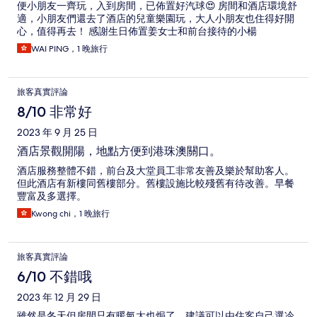
便小朋友一齊玩，入到房間，已佈置好汽球😍 房間和酒店環境舒
適，小朋友們還去了酒店的兒童樂園玩，大人小朋友也住得好開
心，值得再去！ 感謝生日佈置姜女士和前台接待的小楊
WAI PING，1 晚旅行
旅客真實評論
8/10 非常好
2023 年 9 月 25 日
酒店景觀開陽，地點方便到港珠澳關口。
酒店服務整體不錯，前台及大堂員工非常友善及樂於幫助客人。
但此酒店有新樓同舊樓部分。舊樓設施比較殘舊有待改善。早餐
豐富及多選擇。
Kwong chi，1 晚旅行
旅客真實評論
6/10 不錯哦
2023 年 12 月 29 日
雖然是冬天但房間只有暖氣太也焗了，建議可以由住客自己選冷