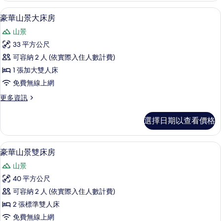
所
景
迷你吧、客房內保險箱、書桌、遮光布
顯
3
大
豪華山景大床房
有
示
床
相
山景
房
豪
的
片
33 平方公尺
華
詳
可容納 2 人 (依實際入住人數計費)
情
山
1 張加大雙人床
景
免費無線上網
大
更
更多資訊
床
多
房
豪
選擇日期以查看價格
華
的
山
所
景
豪華山景雙床房 | 迷你吧、客房內保險
顯
3
大
豪華山景雙床房
有
示
床
相
山景
房
豪
的
片
40 平方公尺
華
詳
可容納 2 人 (依實際入住人數計費)
情
山
2 張標準雙人床
景
免費無線上網