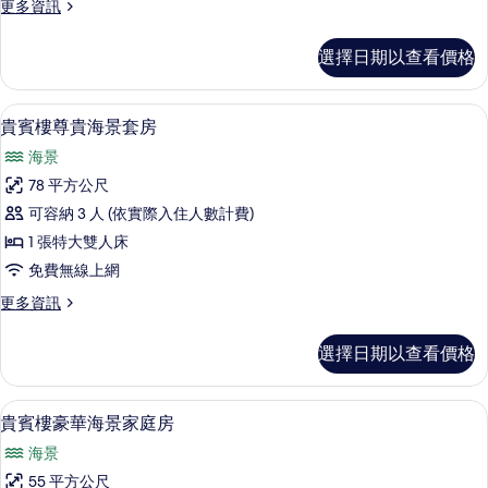
更
更多資訊
海
多
景
貴
選擇日期以查看價格
賓
大
樓
床
經
貴賓樓尊貴海景套房 | 迷你吧、客房
顯
5
典
貴賓樓尊貴海景套房
房
示
海
的
海景
景
貴
大
所
78 平方公尺
賓
床
有
可容納 3 人 (依實際入住人數計費)
房
樓
的
相
1 張特大雙人床
尊
詳
片
免費無線上網
情
貴
更
更多資訊
海
多
景
貴
選擇日期以查看價格
賓
套
樓
房
尊
貴賓樓豪華海景家庭房 | 迷你吧、客
顯
2
貴
貴賓樓豪華海景家庭房
的
示
海
所
海景
景
貴
套
有
55 平方公尺