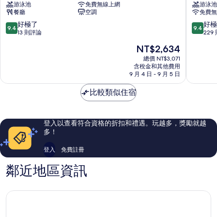
游泳池
免費無線上網
游泳池
北
海
餐廳
空調
免費無
凱
萬
悅
麗
9.4
9.4
好極了
好極
9.4
9.4
酒
酒
分，
分，
13 則評論
229
店
店
滿
滿
現
NT$2,634
拱
香
分
分
在
北
洲
10
10
總價 NT$3,071
價
含稅金和其他費用
區
分，
分，
格
9 月 4 日 - 9 月 5 日
好
好
為
極
極
NT$2,634
比較類似住宿
了，
了，
13
229
則
則
評
評
登入以查看符合資格的折扣和禮遇。玩越多，獎勵就越
論
論
多！
登入
免費註冊
鄰近地區資訊