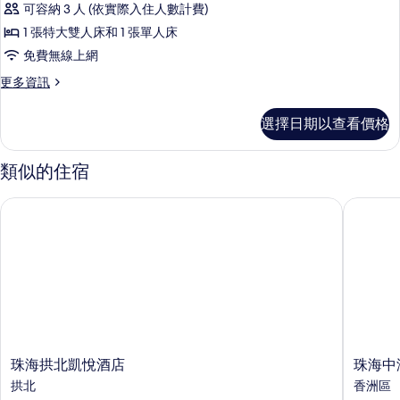
的
片
可容納 3 人 (依實際入住人數計費)
典
詳
1 張特大雙人床和 1 張單人床
情
海
免費無線上網
景
更
更多資訊
家
多
庭
經
選擇日期以查看價格
典
房
海
的
景
類似的住宿
家
所
庭
珠海拱北凱悅酒店
珠海中海
有
房
的
相
詳
片
情
珠
珠
珠海拱北凱悅酒店
珠海中
海
海
拱北
香洲區
拱
中