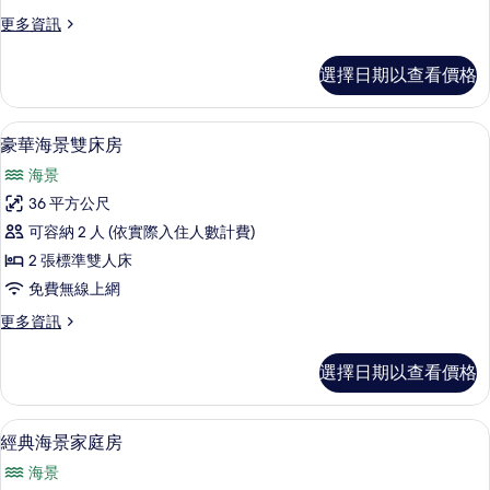
雙
更
更多資訊
床
多
房
豪
選擇日期以查看價格
華
的
山
所
景
豪華海景雙床房 | 迷你吧、客房內保險
顯
4
雙
豪華海景雙床房
有
示
床
相
海景
房
豪
的
片
36 平方公尺
華
詳
可容納 2 人 (依實際入住人數計費)
情
海
2 張標準雙人床
景
免費無線上網
雙
更
更多資訊
床
多
房
豪
選擇日期以查看價格
華
的
海
所
景
迷你吧、客房內保險箱、書桌、遮光布
顯
3
雙
經典海景家庭房
有
示
床
相
海景
房
經