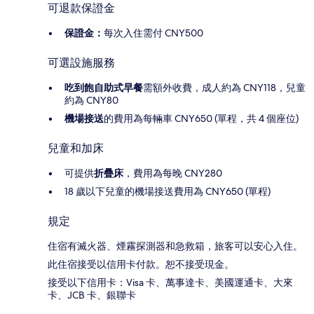
可退款保證金
保證金：
每次入住需付 CNY500
可選設施服務
吃到飽自助式早餐
需額外收費，成人約為 CNY118，兒童
約為 CNY80
機場接送
的費用為每輛車 CNY650 (單程，共 4 個座位)
兒童和加床
可提供
折疊床
，費用為每晚 CNY280
18 歲以下兒童的機場接送費用為 CNY650 (單程)
規定
住宿有滅火器、煙霧探測器和急救箱，旅客可以安心入住。
此住宿接受以信用卡付款。恕不接受現金。
接受以下信用卡：Visa 卡、萬事達卡、美國運通卡、大來
卡、JCB 卡、銀聯卡