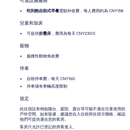
可選設施服務
吃到飽自助式早餐
需額外收費，每人費用約為 CNY158
兒童和加床
可提供
折疊床
，費用為每天 CNY230.0
寵物
服務性動物免收費
停車
自助停車費：每天 CNY160
停車場有車輛高度限制
規定
此住宿設有例如陽台、庭院、露台等可能不適合兒童使用的
戶外空間。如有疑慮，建議您在入住前與住宿方聯絡，確認
他們可提供適合您的客房。
客房只允許已登記的房客進入。