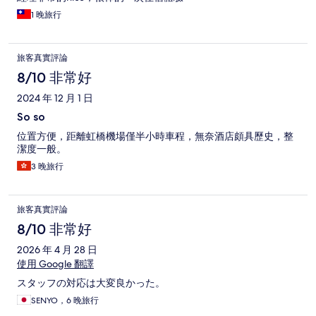
1 晚旅行
旅客真實評論
8/10 非常好
2024 年 12 月 1 日
So so
位置方便，距離虹橋機場僅半小時車程，無奈酒店頗具歷史，整
潔度一般。
3 晚旅行
旅客真實評論
8/10 非常好
2026 年 4 月 28 日
使用 Google 翻譯
スタッフの対応は大変良かった。
SENYO，6 晚旅行