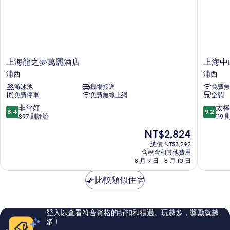
人
(Work
床
(Work
Life)
Life)
的
的
所
詳
情
有
上
上
上海龍之夢萬麗酒店
上海中
海
海
相
浦西
浦西
龍
中
片
游泳池
機場接送
免費無
之
山
免費停車
免費無線上網
空調
夢
公
萬
園
8.4
9.2
非常好
太棒
8.4
9.2
麗
凱
分，
分，
897 則評論
119
酒
悅
滿
滿
現
NT$2,824
店
嘉
分
分
在
浦
薈
10
10
總價 NT$3,292
價
西
含稅金和其他費用
酒
分，
分，
格
8 月 9 日 - 8 月 10 日
店
非
太
為
浦
常
棒
NT$2,824
比較類似住宿
西
好，
了，
897
119
則
則
評
評
登入以查看符合資格的折扣和禮遇。玩越多，獎勵就越
論
論
多！