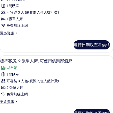
準
1 間臥室
客
可容納 3 人 (依實際入住人數計費)
房
1 張單人床
的
免費無線上網
所
更
更多資訊
有
多
相
標
選擇日期以查看價格
準
片
客
房
標準客房, 2 張單人床, 可使用俱樂部
顯
4
的
標準客房, 2 張單人床, 可使用俱樂部酒廊
示
詳
城市景
情
標
1 間臥室
準
可容納 3 人 (依實際入住人數計費)
客
2 張單人床
房,
免費無線上網
2
更
更多資訊
張
多
單
標