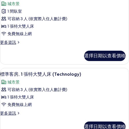
所
示
Theme)
城市景
情
雙
有
套
的
人
1 間臥室
相
房,
床
所
可容納 3 人 (依實際入住人數計費)
(Kids
片
1
有
Theme)
1 張特大雙人床
張
相
的
免費無線上網
詳
特
片
情
更
更多資訊
大
多
雙
套
選擇日期以查看價格
房,
人
1
床,
張
標準客房, 1 張特大雙人床 (Technol
顯
3
特
可
標準客房, 1 張特大雙人床 (Technology)
示
大
使
城市景
雙
標
用
人
可容納 3 人 (依實際入住人數計費)
準
床,
俱
1 張特大雙人床
可
客
樂
使
免費無線上網
房,
用
部
更
更多資訊
俱
1
多
酒
樂
張
標
部
廊
選擇日期以查看價格
準