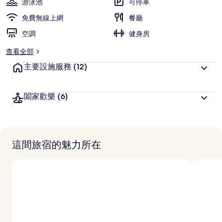
游泳池
可停車
集
免費無線上網
餐廳
空調
健身房
查看全部
主要設施服務
(12)
闔家歡樂
(6)
這間旅宿的魅力所在