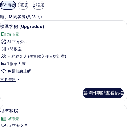
可
所有客房
1 張床
2 張床
用
的
顯示 13 間客房 (共 13 間)
客
羽絨被、迷你吧、客房內保險箱、書桌
顯
5
標準客房 (Upgraded)
房
示
篩
城市景
標
選
31 平方公尺
準
條
1 間臥室
客
件
可容納 3 人 (依實際入住人數計費)
房
1 張單人床
(Upgraded)
免費無線上網
的
更
更多資訊
所
多
有
標
選擇日期以查看價格
準
相
客
片
房
羽絨被、迷你吧、客房內保險箱、書桌
顯
4
(Upgraded)
標準客房
示
的
城市景
詳
標
情
31 平方公尺