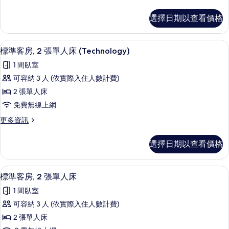
多
張
標
選擇日期以查看價格
準
單
客
人
房,
標準客房, 2 張單人床 (Technolog
顯
2
2
床
標準客房, 2 張單人床 (Technology)
示
張
(Work
1 間臥室
單
標
Life)
人
可容納 3 人 (依實際入住人數計費)
準
床
的
2 張單人床
(Work
客
所
Life)
免費無線上網
房,
有
的
更
更多資訊
詳
2
相
多
情
張
標
片
選擇日期以查看價格
準
單
客
人
房,
標準客房, 2 張單人床 | 羽絨被、迷
顯
2
2
床
標準客房, 2 張單人床
示
張
(Technology)
1 間臥室
單
標
的
人
可容納 3 人 (依實際入住人數計費)
準
床
所
2 張單人床
(Technology)
客
有