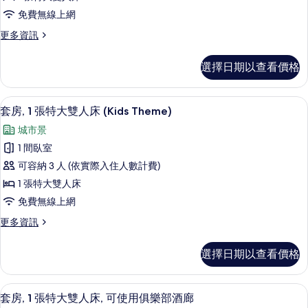
房,
免費無線上網
1
更
更多資訊
張
多
特
標
選擇日期以查看價格
準
大
客
雙
房,
套房, 1 張特大雙人床 (Kids Them
顯
4
1
人
套房, 1 張特大雙人床 (Kids Theme)
示
張
床,
城市景
特
套
可
大
1 間臥室
房,
雙
使
可容納 3 人 (依實際入住人數計費)
人
1
用
床,
1 張特大雙人床
張
可
俱
免費無線上網
使
特
樂
用
更
更多資訊
大
俱
多
部
雙
樂
套
酒
選擇日期以查看價格
部
房,
人
酒
廊
1
床
廊
張
的
套房, 1 張特大雙人床, 可使用俱樂部
顯
的
3
特
(Kids
套房, 1 張特大雙人床, 可使用俱樂部酒廊
詳
大