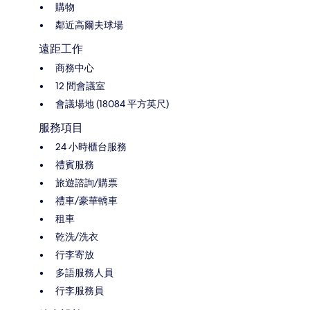
購物
鄰近高爾夫球場
遠距工作
商務中心
12 間會議室
會議場地 (18084 平方英尺)
服務項目
24 小時櫃台服務
禮賓服務
旅遊諮詢/購票
禮車/豪華轎車
租車
乾洗/洗衣
行李寄放
多語服務人員
行李服務員