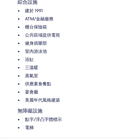
綜合設施
建於 1991
ATM/金融服務
櫃台保險箱
公共區域提供電視
健身俱樂部
室內游泳池
浴缸
三溫暖
蒸氣室
供應素食餐點
宴會廳
美麗年代風格建築
無障礙設施
點字/浮凸字體標示
電梯