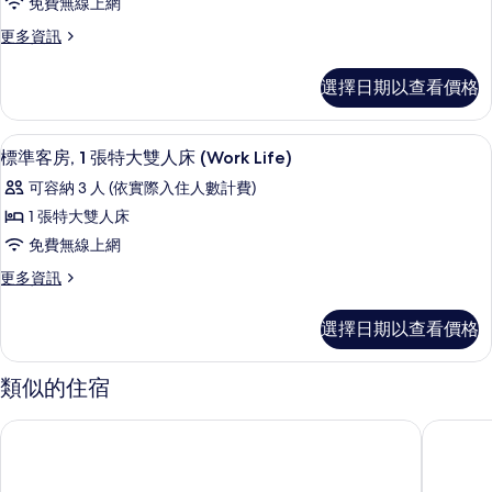
的
免費無線上網
房,
詳
相
更
更多資訊
情
2
片
多
張
標
選擇日期以查看價格
準
單
客
人
房,
羽絨被、迷你吧、客房內保險箱、書桌
顯
3
2
床
標準客房, 1 張特大雙人床 (Work Life)
示
張
的
可容納 3 人 (依實際入住人數計費)
單
標
所
人
1 張特大雙人床
準
床
有
免費無線上網
的
客
相
詳
更
更多資訊
房,
情
多
片
1
標
選擇日期以查看價格
準
張
客
特
房,
類似的住宿
1
大
張
雙
上海龍之夢萬麗酒店
上海中山
特
人
大
雙
床