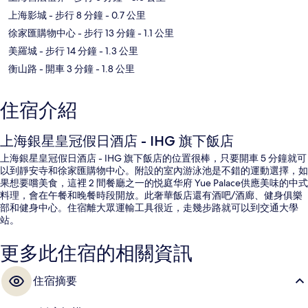
上海影城
- 步行 8 分鐘
- 0.7 公里
徐家匯購物中心
- 步行 13 分鐘
- 1.1 公里
美羅城
- 步行 14 分鐘
- 1.3 公里
衡山路
- 開車 3 分鐘
- 1.8 公里
住宿介紹
上海銀星皇冠假日酒店 - IHG 旗下飯店
上海銀星皇冠假日酒店 - IHG 旗下飯店的位置很棒，只要開車 5 分鐘就可
以到靜安寺和徐家匯購物中心。附設的室內游泳池是不錯的運動選擇，如
果想要嚐美食，這裡 2 間餐廳之一的悦庭华府 Yue Palace供應美味的中式
料理，會在午餐和晚餐時段開放。此奢華飯店還有酒吧/酒廊、健身俱樂
部和健身中心。住宿離大眾運輸工具很近，走幾步路就可以到交通大學
站。
更多此住宿的相關資訊
住宿摘要