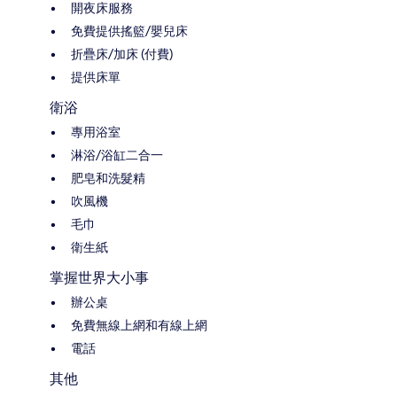
開夜床服務
免費提供搖籃/嬰兒床
折疊床/加床 (付費)
提供床單
衛浴
專用浴室
淋浴/浴缸二合一
肥皂和洗髮精
吹風機
毛巾
衛生紙
掌握世界大小事
辦公桌
免費無線上網和有線上網
電話
其他