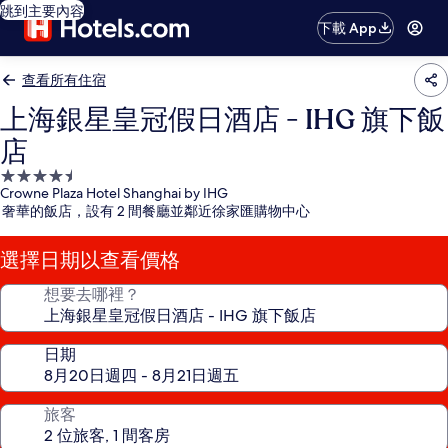
跳到主要內容
下載 App
查看所有住宿
上海銀星皇冠假日酒店 - IHG 旗下飯
店
4.5
Crowne Plaza Hotel Shanghai by IHG
星
奢華的飯店，設有 2 間餐廳並鄰近徐家匯購物中心
級
住
選擇日期以查看價格
宿
想要去哪裡？
日期
旅客