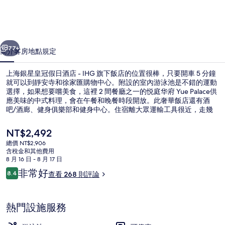
冠
假
一個
下一個
日
77+
簡介
客房
地點
規定
酒
上海銀星皇冠假日酒店 - IHG 旗下飯店的位置很棒，只要開車 5 分鐘
店
就可以到靜安寺和徐家匯購物中心。附設的室內游泳池是不錯的運動
選擇，如果想要嚐美食，這裡 2 間餐廳之一的悦庭华府 Yue Palace供
-
應美味的中式料理，會在午餐和晚餐時段開放。此奢華飯店還有酒
IHG
吧/酒廊、健身俱樂部和健身中心。住宿離大眾運輸工具很近，走幾
步路就可以到交通大學站。
旗
目
NT$2,492
下
前
總價 NT$2,906
的
含稅金和其他費用
飯
2 間餐廳；供應早餐、午餐和晚餐
價
8 月 16 日 - 8 月 17 日
格
店
評
非常好
8.4
查看 268 則評論
是
8.4 分，滿分 10 分，
論
NT$2,492
的
相
熱門設施服務
片