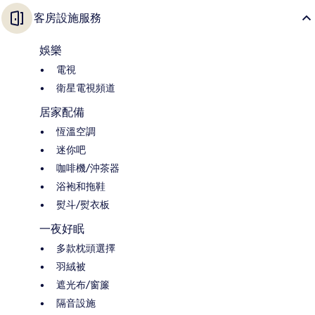
客房設施服務
娛樂
電視
衛星電視頻道
居家配備
恆溫空調
迷你吧
咖啡機/沖茶器
浴袍和拖鞋
熨斗/熨衣板
一夜好眠
多款枕頭選擇
羽絨被
遮光布/窗簾
隔音設施