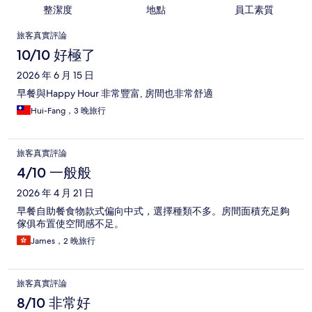
整潔度
地點
員工素質
評
旅客真實評論
論
10/10 好極了
2026 年 6 月 15 日
早餐與Happy Hour 非常豐富, 房間也非常舒適
Hui-Fang，3 晚旅行
旅客真實評論
4/10 一般般
2026 年 4 月 21 日
早餐自助餐食物款式偏向中式，選擇種類不多。房間面積充足夠
傢俱布置使空間感不足。
James，2 晚旅行
旅客真實評論
8/10 非常好