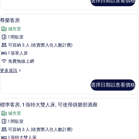
選擇日期以查看價格
準
人
客
床,
房,
羽絨被、迷你吧、客房內保險箱、書桌
顯
4
2
可
尊榮客房
示
張
使
城市景
單
尊
用
人
1 間臥室
榮
床,
俱
可容納 3 人 (依實際入住人數計費)
可
客
樂
使
1 張單人床
房
用
部
免費無線上網
俱
的
酒
樂
更
更多資訊
所
部
多
廊
酒
有
尊
的
選擇日期以查看價格
廊
榮
相
的
所
客
片
詳
房
有
標準客房, 1 張特大雙人床, 可使用俱
顯
情
6
的
標準客房, 1 張特大雙人床, 可使用俱樂部酒廊
相
示
詳
城市景
情
片
標
1 間臥室
準
可容納 3 人 (依實際入住人數計費)
客
1 張特大雙人床