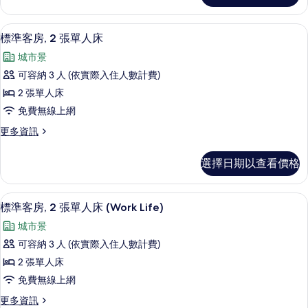
特
酒
的
客
廊
大
房,
的
所
羽絨被、迷你吧、客房內保險箱、書桌
顯
4
1
雙
標準客房, 2 張單人床
詳
有
示
張
情
人
城市景
特
相
標
床
大
可容納 3 人 (依實際入住人數計費)
片
準
雙
(Technology)
2 張單人床
人
客
的
床
免費無線上網
房,
(Technology)
所
更
更多資訊
的
2
有
多
詳
張
標
情
相
選擇日期以查看價格
準
單
片
客
人
房,
羽絨被、迷你吧、客房內保險箱、書桌
顯
7
2
床
標準客房, 2 張單人床 (Work Life)
示
張
的
城市景
單
標
所
人
可容納 3 人 (依實際入住人數計費)
準
床
有
2 張單人床
的
客
相
詳
免費無線上網
房,
情
片
更
更多資訊
2