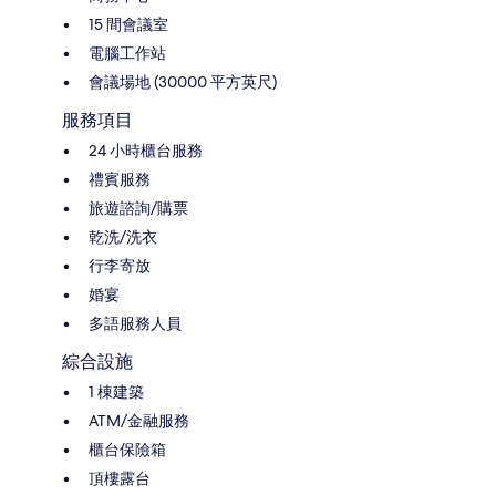
15 間會議室
電腦工作站
會議場地 (30000 平方英尺)
服務項目
24 小時櫃台服務
禮賓服務
旅遊諮詢/購票
乾洗/洗衣
行李寄放
婚宴
多語服務人員
綜合設施
1 棟建築
ATM/金融服務
櫃台保險箱
頂樓露台