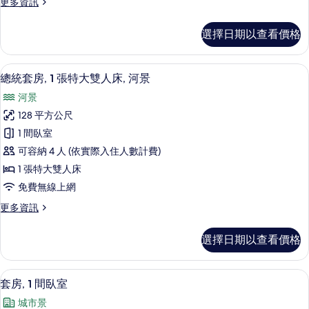
更
更多資訊
的
多
所
套
選擇日期以查看價格
房,
有
1
相
間
65-吋平面電視、有線頻道、電視、Netfl
顯
11
臥
片
總統套房, 1 張特大雙人床, 河景
示
室
河景
的
總
詳
128 平方公尺
統
情
1 間臥室
套
可容納 4 人 (依實際入住人數計費)
房,
1 張特大雙人床
1
免費無線上網
張
更
更多資訊
特
多
大
總
選擇日期以查看價格
統
雙
套
人
房,
套房, 1 間臥室 | 高級寢具、客房內
顯
7
1
床,
套房, 1 間臥室
示
張
河
城市景
特