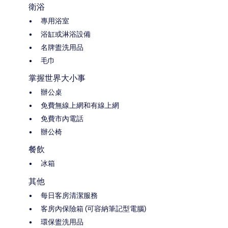
衛浴
專用浴室
浴缸或淋浴設備
名牌盥洗用品
毛巾
掌握世界大小事
辦公桌
免費無線上網和有線上網
免費市內電話
辦公椅
餐飲
冰箱
其他
每日客房清潔服務
客房內保險箱 (可容納筆記型電腦)
環保盥洗用品