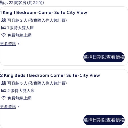
的
顯示 22 間客房 (共 22 間)
客
高級寢具、客房內保險箱、書桌、筆電
顯
16
1 King 1 Bedroom-Corner Suite City View
房
示
篩
可容納 2 人 (依實際入住人數計費)
1
選
1 張特大雙人床
King
條
免費無線上網
1
件
Bedroom-
更
更多資訊
多
Corner
1
Suite
選擇日期以查看價格
King
City
1
Bedroom-
View
高級寢具、客房內保險箱、書桌、筆電
顯
7
Corner
2 King Beds 1 Bedroom Corner Suite-City View
的
示
Suite
可容納 5 人 (依實際入住人數計費)
所
City
2
View
2 張特大雙人床
有
King
的
免費無線上網
相
Beds
詳
情
片
1
更
更多資訊
多
Bedroom
2
Corner
選擇日期以查看價格
King
Suite-
Beds