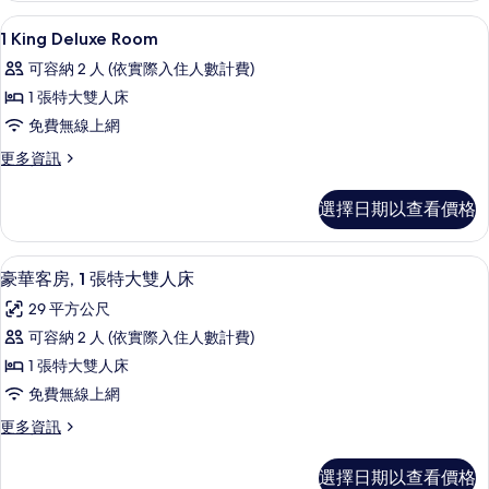
1
City
高級寢具、客房內保險箱、書桌、筆電
顯
9
Bedroom
1 King Deluxe Room
View
示
Corner
的
可容納 2 人 (依實際入住人數計費)
Suite-
1
City
所
1 張特大雙人床
King
View
有
免費無線上網
Deluxe
的
相
詳
Room
更
更多資訊
情
多
片
的
1
選擇日期以查看價格
所
King
Deluxe
有
Room
高級寢具、客房內保險箱、書桌、筆電
顯
相
9
的
豪華客房, 1 張特大雙人床
示
詳
片
29 平方公尺
情
豪
可容納 2 人 (依實際入住人數計費)
華
1 張特大雙人床
客
免費無線上網
房,
更
更多資訊
1
多
張
豪
選擇日期以查看價格
華