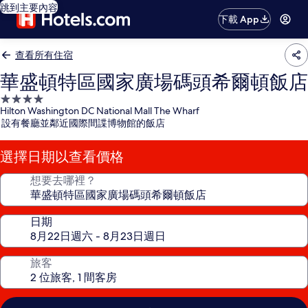
跳到主要內容
下載 App
查看所有住宿
華盛頓特區國家廣場碼頭希爾頓飯店
4.0
Hilton Washington DC National Mall The Wharf
星
設有餐廳並鄰近國際間諜博物館的飯店
級
住
選擇日期以查看價格
宿
想要去哪裡？
日期
旅客