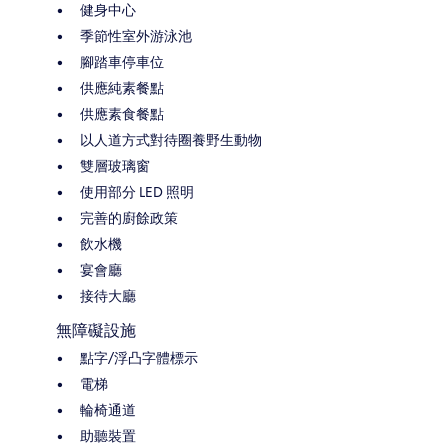
健身中心
季節性室外游泳池
腳踏車停車位
供應純素餐點
供應素食餐點
以人道方式對待圈養野生動物
雙層玻璃窗
使用部分 LED 照明
完善的廚餘政策
飲水機
宴會廳
接待大廳
無障礙設施
點字/浮凸字體標示
電梯
輪椅通道
助聽裝置