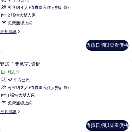
礙
床,
豪
無
的
可容納 4 人 (依實際入住人數計費)
華
障
所
2 張特大雙人床
礙
客
的
有
免費無線上網
房,
詳
相
更
更多資訊
情
多
多
片
張
豪
選擇日期以查看價格
華
床,
客
無
房,
客房景觀
顯
10
多
套房, 1 間臥室, 邊間
障
示
張
礙
城市景
床,
套
無
的
63 平方公尺
房,
障
所
可容納 2 人 (依實際入住人數計費)
礙
1
的
有
1 張特大雙人床
間
詳
相
免費無線上網
情
臥
片
更
更多資訊
室,
多
邊
套
選擇日期以查看價格
房,
間