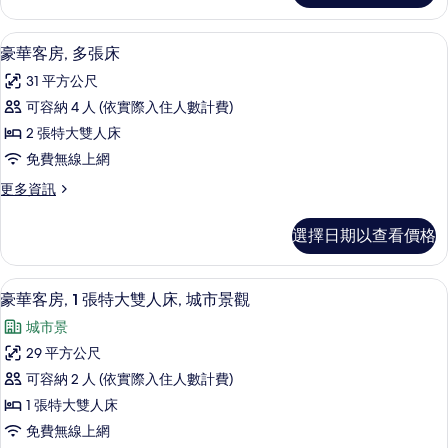
特
客
大
房,
高級寢具、客房內保險箱、書桌、筆電
顯
13
1
雙
豪華客房, 多張床
示
張
人
31 平方公尺
特
豪
床
大
可容納 4 人 (依實際入住人數計費)
華
雙
的
2 張特大雙人床
人
客
所
床
免費無線上網
房,
的
有
更
更多資訊
詳
多
多
相
情
張
豪
片
選擇日期以查看價格
華
床
客
的
房,
高級寢具、客房內保險箱、書桌、筆電
顯
11
多
豪華客房, 1 張特大雙人床, 城市景觀
所
示
張
有
城市景
床
豪
的
相
29 平方公尺
華
詳
片
可容納 2 人 (依實際入住人數計費)
情
客
1 張特大雙人床
房,
免費無線上網
1