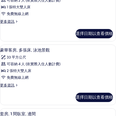
的
可容納 2 人 (依實際入住人數計費)
華
市
所
1 張特大雙人床
景
客
觀
有
免費無線上網
房,
的
相
更
更多資訊
詳
1
多
片
情
張
豪
選擇日期以查看價格
華
特
客
大
房,
高級寢具、客房內保險箱、書桌、筆電
顯
13
1
雙
豪華客房, 多張床, 泳池景觀
示
張
人
33 平方公尺
特
豪
床,
大
可容納 4 人 (依實際入住人數計費)
華
雙
泳
2 張特大雙人床
人
客
池
床,
免費無線上網
房,
泳
景
更
更多資訊
池
多
多
觀
景
張
豪
觀
的
選擇日期以查看價格
華
的
床,
所
客
詳
泳
房,
情
有
客房景觀
顯
8
多
套房, 1 間臥室, 邊間
池