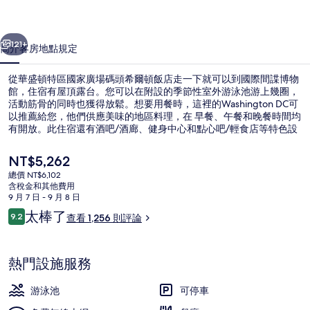
家
一個
下一個
廣
121+
簡介
客房
地點
規定
場
從華盛頓特區國家廣場碼頭希爾頓飯店走一下就可以到國際間諜博物
碼
館，住宿有屋頂露台。您可以在附設的季節性室外游泳池游上幾圈，
活動筋骨的同時也獲得放鬆。想要用餐時，這裡的Washington DC可
頭
以推薦給您，他們供應美味的地區料理，在 早餐、午餐和晚餐時間均
希
有開放。此住宿還有酒吧/酒廊、健身中心和點心吧/輕食店等特色設
施。旅客都覺得這裡觀光很方便，還可以走路去搭大眾運輸工具，從
爾
住宿到朗方廣場站只要 6 分鐘、到史密森尼學會站也只要 7 分鐘。
目
NT$5,262
前
頓
總價 NT$6,102
的
含稅金和其他費用
高級寢具、客房內保險箱、書桌、筆電
飯
價
9 月 7 日 - 9 月 8 日
格
評
太棒了
店
9.2
查看 1,256 則評論
是
9.2 分，滿分 10 分，
論
NT$5,262
的
相
熱門設施服務
片
游泳池
可停車
集