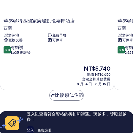
華
華
華盛頓特區國家廣場凱悅嘉軒酒店
華盛頓
盛
盛
西南
西南
頓
頓
游泳池
免費早餐
游泳池
特
國
寵物友善
可停車
可停車
區
會
國
山
8.8
8.6
有夠讚
有夠
8.8
8.6
家
智
分，
分，
1,635 則評論
2,9
廣
選
滿
滿
場
假
分
分
現
NT$5,740
凱
日
10
10
在
悅
飯
分，
分，
總價 NT$6,656
價
嘉
店
有
有
含稅金和其他費用
格
軒
8 月 14 日 - 8 月 15 日
IHG
夠
夠
為
酒
旗
讚，
讚，
NT$5,740
店
比較類似住宿
下
1,635
2,923
西
飯
則
則
南
店
評
評
西
論
論
登入以查看符合資格的折扣和禮遇。玩越多，獎勵就越
南
多！
登入
免費註冊