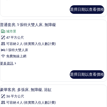
張
的
多
所
特
詳
普
有
選擇日期以查看價格
情
通
大
相
套
雙
房,
片
高級寢具、客房內保險箱、書桌、筆電
顯
7
1
人
普通套房, 1 張特大雙人床, 無障礙
示
張
床,
城市景
特
普
無
大
47 平方公尺
通
雙
障
可容納 2 人 (依實際入住人數計費)
人
套
礙,
床,
1 張特大雙人床
房,
無
浴
免費無線上網
障
1
缸
礙,
更
更多資訊
張
浴
多
的
特
缸
普
所
選擇日期以查看價格
的
通
大
詳
有
套
雙
情
房,
相
高級寢具、客房內保險箱、書桌、筆電
顯
13
1
人
豪華客房, 多張床, 無障礙, 浴缸
片
示
張
床,
36 平方公尺
特
豪
無
大
可容納 4 人 (依實際入住人數計費)
華
雙