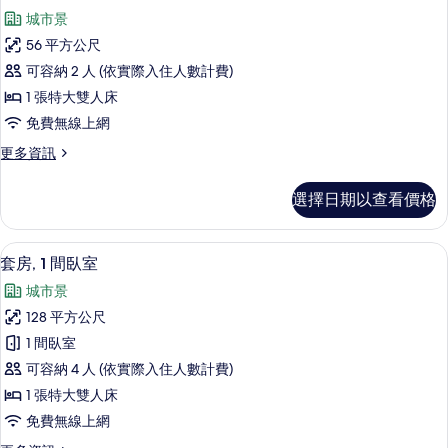
相
示
張
景
城市景
床,
片
套
泳
觀
56 平方公尺
房,
池
的
可容納 2 人 (依實際入住人數計費)
景
1
觀
所
1 張特大雙人床
間
的
有
免費無線上網
詳
臥
相
情
更
更多資訊
室,
多
片
邊
套
選擇日期以查看價格
房,
間
1
的
間
65-吋平面電視、有線頻道、電視、Netfl
顯
13
臥
所
套房, 1 間臥室
示
室,
有
城市景
邊
套
相
間
128 平方公尺
房,
的
片
1 間臥室
詳
1
情
可容納 4 人 (依實際入住人數計費)
間
1 張特大雙人床
臥
免費無線上網
室