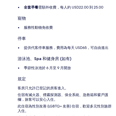
全套早餐
需額外收費，每人約 USD22.00 到 25.00
寵物
服務性動物免收費
停車
提供代客停車服務，費用為每天 USD65，可自由進出
游泳池、Spa 和健身房 (如有)
季節性泳池於 6 月至 9 月開放
規定
客房只允許已登記的房客進入。
住宿有滅火器、煙霧探測器、保全系統、急救箱和窗戶護
欄，旅客可以安心入住。
此住宿為性別友善 (LGBTQ+ 友善) 住宿，歡迎多元性別族群
入住。