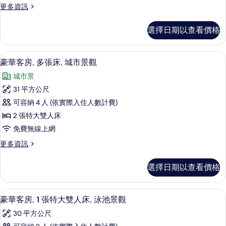
更
更多資訊
張
多
特
豪
選擇日期以查看價格
華
大
客
雙
房,
豪華客房, 多張床, 城市景觀 | 高級
顯
13
1
人
豪華客房, 多張床, 城市景觀
示
張
床,
城市景
特
豪
城
大
31 平方公尺
華
雙
市
可容納 4 人 (依實際入住人數計費)
人
客
景
床,
2 張特大雙人床
房,
城
觀
免費無線上網
市
多
的
景
更
更多資訊
張
觀
多
所
的
床,
豪
有
選擇日期以查看價格
詳
華
城
情
相
客
市
房,
片
豪華客房, 1 張特大雙人床, 泳池景觀
顯
12
多
豪華客房, 1 張特大雙人床, 泳池景觀
景
示
張
觀
30 平方公尺
床,
豪
城