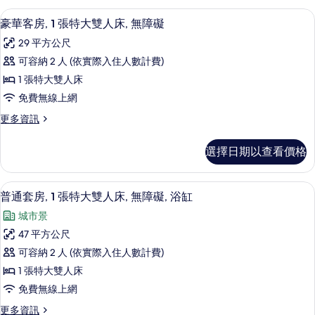
大
房,
高級寢具、客房內保險箱、書桌、筆電
顯
10
1
雙
豪華客房, 1 張特大雙人床, 無障礙
示
張
人
29 平方公尺
特
豪
床,
大
可容納 2 人 (依實際入住人數計費)
華
雙
無
1 張特大雙人床
人
客
障
床,
免費無線上網
房,
無
礙,
更
更多資訊
障
1
多
浴
礙,
張
豪
浴
缸
選擇日期以查看價格
華
特
缸
的
客
的
大
房,
詳
所
高級寢具、客房內保險箱、書桌、筆電
顯
9
1
雙
普通套房, 1 張特大雙人床, 無障礙, 浴缸
情
有
示
張
人
城市景
特
相
普
床,
大
47 平方公尺
片
通
雙
無
可容納 2 人 (依實際入住人數計費)
人
套
障
床,
1 張特大雙人床
房,
無
礙
免費無線上網
障
1
的
礙
更
更多資訊