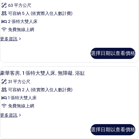
套
景
大
63 平方公尺
房,
雙
的
可容納 5 人 (依實際入住人數計費)
人
1
所
床,
2 張特大雙人床
間
河
有
免費無線上網
景
臥
相
的
更
更多資訊
室
詳
多
片
的
情
套
選擇日期以查看價格
房,
所
1
有
間
高級寢具、客房內保險箱、書桌、筆電
顯
10
臥
相
豪華客房, 1 張特大雙人床, 無障礙, 浴缸
示
室
片
31 平方公尺
的
豪
詳
可容納 2 人 (依實際入住人數計費)
華
情
1 張特大雙人床
客
免費無線上網
房,
更
更多資訊
1
多
張
豪
選擇日期以查看價格
華
特
客