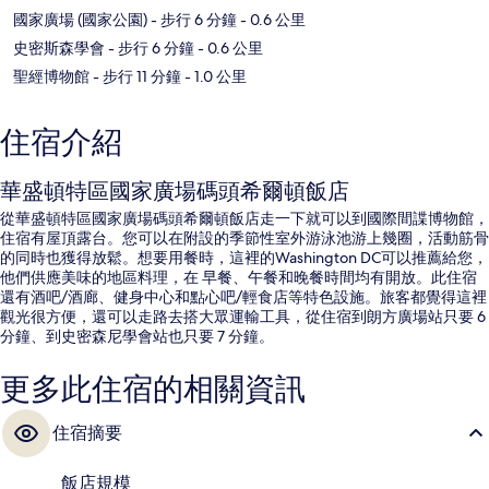
國家廣場 (國家公園)
- 步行 6 分鐘
- 0.6 公里
史密斯森學會
- 步行 6 分鐘
- 0.6 公里
聖經博物館
- 步行 11 分鐘
- 1.0 公里
住宿介紹
華盛頓特區國家廣場碼頭希爾頓飯店
從華盛頓特區國家廣場碼頭希爾頓飯店走一下就可以到國際間諜博物館，
住宿有屋頂露台。您可以在附設的季節性室外游泳池游上幾圈，活動筋骨
的同時也獲得放鬆。想要用餐時，這裡的Washington DC可以推薦給您，
他們供應美味的地區料理，在 早餐、午餐和晚餐時間均有開放。此住宿
還有酒吧/酒廊、健身中心和點心吧/輕食店等特色設施。旅客都覺得這裡
觀光很方便，還可以走路去搭大眾運輸工具，從住宿到朗方廣場站只要 6
分鐘、到史密森尼學會站也只要 7 分鐘。
更多此住宿的相關資訊
住宿摘要
飯店規模