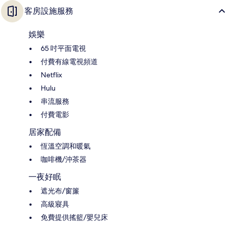
客房設施服務
娛樂
65 吋平面電視
付費有線電視頻道
Netflix
Hulu
串流服務
付費電影
居家配備
恆溫空調和暖氣
咖啡機/沖茶器
一夜好眠
遮光布/窗簾
高級寢具
免費提供搖籃/嬰兒床