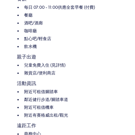
每日 07:00 - 11:00供應全套早餐 (付費)
餐廳
酒吧/酒廊
咖啡廳
點心吧/輕食店
飲水機
親子出遊
兒童免費入住 (見詳情)
雜貨店/便利商店
活動資訊
附近可租借腳踏車
鄰近健行步道/腳踏車道
附近可租借機車
附近有賽格威出租/觀光
遠距工作
商務中心