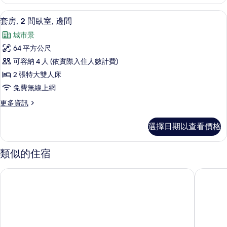
1
的
間
套房, 2 間臥室, 邊間 | 起居區 | 65
顯
11
臥
所
套房, 2 間臥室, 邊間
示
室,
有
城市景
邊
套
相
間
64 平方公尺
房,
的
片
可容納 4 人 (依實際入住人數計費)
詳
2
情
2 張特大雙人床
間
免費無線上網
臥
更
更多資訊
室,
多
邊
套
選擇日期以查看價格
房,
間
2
的
間
類似的住宿
臥
所
室,
有
華盛頓特區國家廣場凱悅嘉軒酒店
華盛頓國
邊
相
間
的
片
詳
情