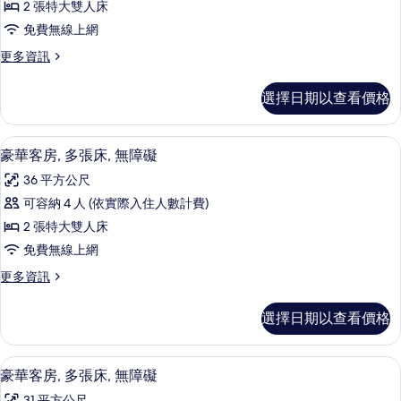
障
2 張特大雙人床
人
客
礙
床,
免費無線上網
房,
無
的
更
更多資訊
障
多
多
所
礙
張
豪
的
有
選擇日期以查看價格
華
詳
床,
相
客
情
無
房,
片
高級寢具、客房內保險箱、書桌、筆電
顯
12
多
豪華客房, 多張床, 無障礙
障
示
張
礙,
36 平方公尺
床,
豪
無
浴
可容納 4 人 (依實際入住人數計費)
華
障
缸
2 張特大雙人床
礙,
客
浴
的
免費無線上網
房,
缸
所
更
更多資訊
的
多
多
有
詳
張
豪
情
選擇日期以查看價格
相
華
床,
客
片
無
房,
高級寢具、客房內保險箱、書桌、筆電
顯
11
多
豪華客房, 多張床, 無障礙
障
示
張
31 平方公尺