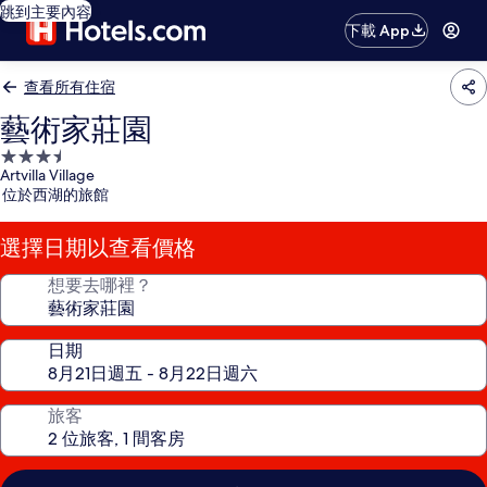
跳到主要內容
下載 App
查看所有住宿
藝術家莊園
3.5
Artvilla Village
星
位於西湖的旅館
級
住
選擇日期以查看價格
宿
想要去哪裡？
日期
旅客