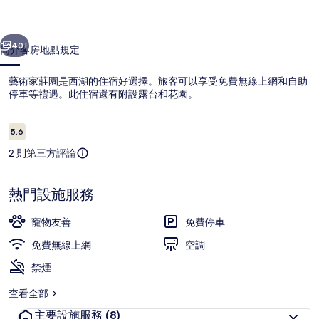
相
一個
下一個
片
40+
簡介
客房
地點
規定
集
藝術家莊園是西湖的住宿好選擇。旅客可以享受免費無線上網和自助
停車等禮遇。此住宿還有附設露台和花園。
評
5.6
5.6 分，滿分 10 分，
論
2 則第三方評論
熱門設施服務
高級寢具、免費無線上網、床單
寵物友善
免費停車
免費無線上網
空調
禁煙
查看全部
主要設施服務
(8)