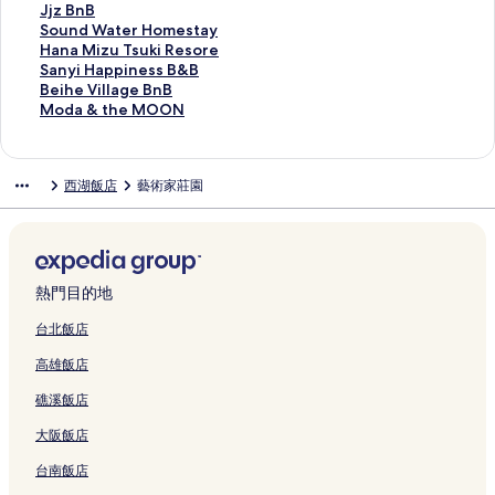
連
e
n
e
e
A
C
u
a
S
n
e
n
i
i
J
Jjz BnB
結
s
e
的
M
M
a
s
B
a
q
r
s
a
x
j
S
Sound Water Homestay
o
s
連
u
P
f
e
&
n
i
h
h
n
K
z
o
H
Hana Mizu Tsuki Resore
r
s
結
s
I
é
的
B
y
a
o
i
g
i
B
u
a
S
Sanyi Happiness B&B
t
H
e
N
&
連
的
i
o
m
n
H
d
n
n
n
a
B
Beihe Village BnB
的
o
u
G
H
結
連
的
L
e
e
o
s
B
d
a
n
e
M
Moda & the MOON
連
t
m
的
o
結
連
e
的
B
t
F
的
W
M
y
i
o
結
e
的
連
m
結
i
連
&
e
a
連
a
i
i
h
d
l
連
結
e
s
結
B
l
m
結
t
z
H
e
a
西湖飯店
藝術家莊園
的
結
s
u
的
的
i
e
u
a
V
&
連
t
r
連
連
l
r
T
p
i
t
結
a
e
結
結
y
H
s
p
l
h
y
F
B
o
u
i
l
e
的
a
&
m
k
n
a
M
連
r
B
e
i
e
g
O
熱門目的地
結
m
的
s
R
s
e
O
的
連
t
e
s
B
N
台北飯店
連
結
a
s
B
n
的
高雄飯店
結
y
o
&
B
連
的
r
B
的
結
礁溪飯店
連
e
的
連
結
的
連
結
大阪飯店
連
結
結
台南飯店