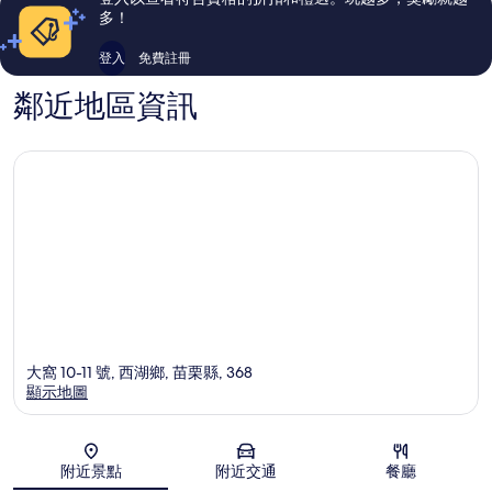
論
多！
登入
免費註冊
鄰近地區資訊
大窩 10-11 號, 西湖鄉, 苗栗縣, 368
顯示地圖
地圖
附近景點
附近交通
餐廳