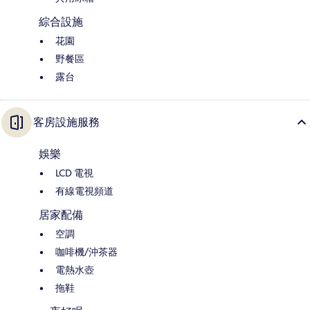
綜合設施
花園
野餐區
露台
客房設施服務
娛樂
LCD 電視
有線電視頻道
居家配備
空調
咖啡機/沖茶器
電熱水壺
拖鞋