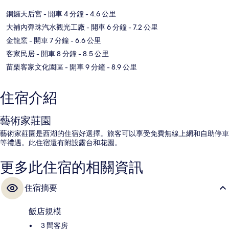
銅鑼天后宮
- 開車 4 分鐘
- 4.6 公里
大補內彈珠汽水觀光工廠
- 開車 6 分鐘
- 7.2 公里
金龍窯
- 開車 7 分鐘
- 6.6 公里
客家民居
- 開車 8 分鐘
- 8.5 公里
苗栗客家文化園區
- 開車 9 分鐘
- 8.9 公里
住宿介紹
藝術家莊園
藝術家莊園是西湖的住宿好選擇。旅客可以享受免費無線上網和自助停車
等禮遇。此住宿還有附設露台和花園。
更多此住宿的相關資訊
住宿摘要
飯店規模
3 間客房