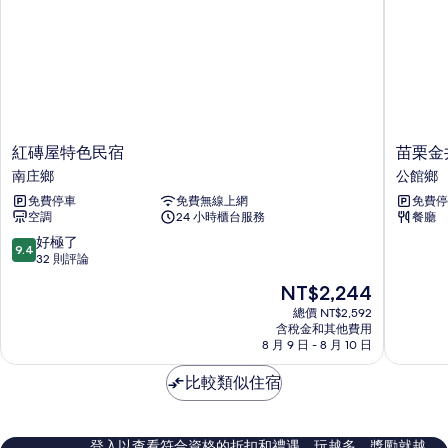
紅
苗
紅磚屋特色民宿
苗栗金
磚
栗
南庄鄉
公館鄉
屋
金
免費停車
免費無線上網
免費停
特
井
空調
24 小時櫃台服務
餐廳
色
灶
民
民
9.4
好極了
9.4
宿
宿
分，
32 則評論
南
公
滿
現
NT$2,244
庄
館
分
在
鄉
鄉
10
總價 NT$2,592
價
含稅金和其他費用
分，
格
8 月 9 日 - 8 月 10 日
好
為
極
NT$2,244
比較類似住宿
了，
32
則
評
登入以查看符合資格的折扣和禮遇。玩越多，獎勵就越