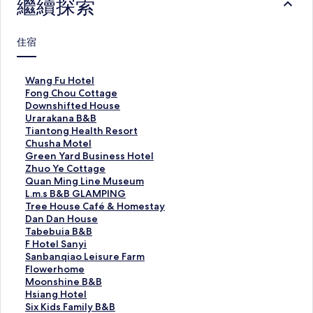
繼續探索
住宿
W
Wang Fu Hotel
a
F
Fong Chou Cottage
n
o
D
Downshifted House
g
n
o
U
Urarakana B&B
F
g
w
r
T
Tiantong Health Resort
u
C
n
a
i
C
Chusha Motel
H
h
s
r
a
h
G
Green Yard Business Hotel
o
o
h
a
n
u
r
Z
Zhuo Ye Cottage
t
u
i
k
t
s
e
h
Q
Quan Ming Line Museum
e
C
f
a
o
h
e
u
u
L
L.m.s B&B GLAMPING
l
o
t
n
n
a
n
o
a
.
T
Tree House Café & Homestay
的
t
e
a
g
M
Y
Y
n
m
r
D
Dan Dan House
連
t
d
B
H
o
a
e
M
.
e
a
T
Tabebuia B&B
結
a
H
&
e
t
r
C
i
s
e
n
a
F
F Hotel Sanyi
g
o
B
a
e
d
o
n
B
H
D
b
H
S
Sanbanqiao Leisure Farm
e
u
的
l
l
B
t
g
&
o
a
e
o
a
F
Flowerhome
的
s
連
t
的
u
t
L
B
u
n
b
t
n
l
M
Moonshine B&B
連
e
結
h
連
s
a
i
G
s
H
u
e
b
o
o
H
Hsiang Hotel
結
的
R
結
i
g
n
L
e
o
i
l
a
w
o
s
S
Six Kids Family B&B