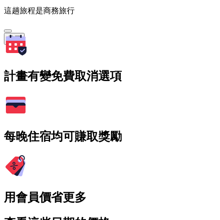
這趟旅程是商務旅行
搜尋
計畫有變免費取消選項
每晚住宿均可賺取獎勵
用會員價省更多