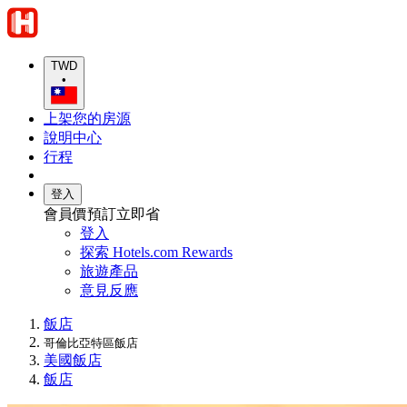
TWD
•
上架您的房源
說明中心
行程
登入
會員價預訂立即省
登入
探索 Hotels.com Rewards
旅遊產品
意見反應
飯店
哥倫比亞特區飯店
美國飯店
飯店