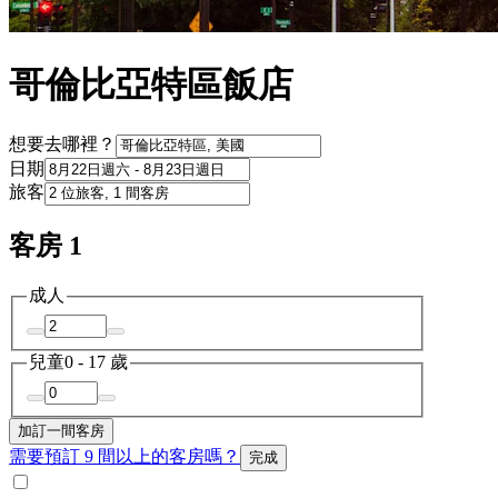
哥倫比亞特區飯店
想要去哪裡？
日期
旅客
客房 1
成人
兒童
0 - 17 歲
加訂一間客房
需要預訂 9 間以上的客房嗎？
完成