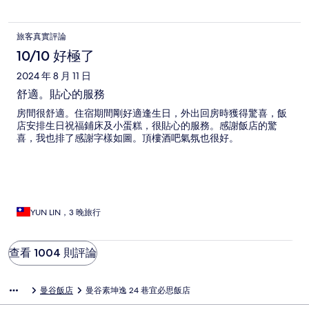
旅客真實評論
10/10 好極了
2024 年 8 月 11 日
舒適。貼心的服務
房間很舒適。住宿期間剛好適逢生日，外出回房時獲得驚喜，飯
店安排生日祝福鋪床及小蛋糕，很貼心的服務。感謝飯店的驚
喜，我也排了感謝字樣如圖。頂樓酒吧氣氛也很好。
YUN LIN，3 晚旅行
查看 1004 則評論
曼谷飯店
曼谷素坤逸 24 巷宜必思飯店