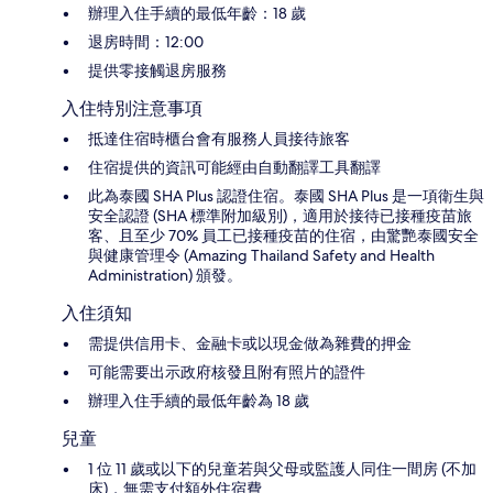
辦理入住手續的最低年齡：18 歲
退房時間：12:00
提供零接觸退房服務
入住特別注意事項
抵達住宿時櫃台會有服務人員接待旅客
住宿提供的資訊可能經由自動翻譯工具翻譯
此為泰國 SHA Plus 認證住宿。泰國 SHA Plus 是一項衛生與
安全認證 (SHA 標準附加級別)，適用於接待已接種疫苗旅
客、且至少 70% 員工已接種疫苗的住宿，由驚艷泰國安全
與健康管理令 (Amazing Thailand Safety and Health
Administration) 頒發。
入住須知
需提供信用卡、金融卡或以現金做為雜費的押金
可能需要出示政府核發且附有照片的證件
辦理入住手續的最低年齡為 18 歲
兒童
1 位 11 歲或以下的兒童若與父母或監護人同住一間房 (不加
床)，無需支付額外住宿費