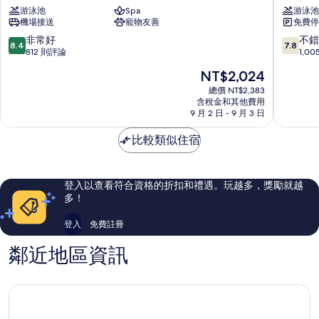
游泳池
Spa
游泳池
坤
愛
機場接送
寵物友善
免費停
逸
瑞
24
飯
8.4
7.8
非常好
不錯
8.4
7.8
奧
店
分，
分，
812 則評論
1,0
克
素
滿
滿
現
NT$2,024
伍
坤
分
分
在
德
逸
10
10
總價 NT$2,383
價
華
含稅金和其他費用
分，
分，
格
9 月 2 日 - 9 月 3 日
庭
非
不
為
酒
常
錯
NT$2,024
比較類似住宿
店
好，
哦，
公
812
1,005
寓
則
則
素
評
評
登入以查看符合資格的折扣和禮遇。玩越多，獎勵就越
坤
論
論
多！
逸
登入
免費註冊
鄰近地區資訊