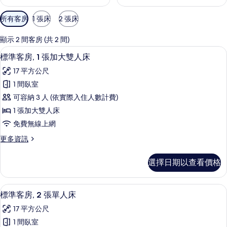
可
所有客房
1 張床
2 張床
用
的
顯示 2 間客房 (共 2 間)
客
標準客房, 1 張加大雙人床 | 客房內
顯
5
標準客房, 1 張加大雙人床
房
示
篩
17 平方公尺
標
選
1 間臥室
準
條
可容納 3 人 (依實際入住人數計費)
客
件
1 張加大雙人床
房,
免費無線上網
1
更
更多資訊
張
多
加
標
選擇日期以查看價格
準
大
客
雙
房,
標準客房, 2 張單人床 | 客房內保險
顯
5
1
人
標準客房, 2 張單人床
示
張
床
17 平方公尺
加
標
的
大
1 間臥室