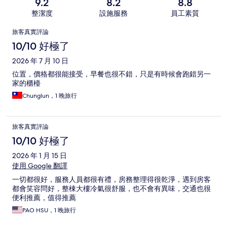
9.2
8.2
8.8
整潔度
設施服務
員工素質
評
旅客真實評論
論
10/10 好極了
2026 年 7 月 10 日
位置，價格都很能接受，早餐也很不錯，只是有時候會跑錯另一
家的櫃檯
Chunglun，1 晚旅行
旅客真實評論
10/10 好極了
2026 年 1 月 15 日
使用 Google 翻譯
一切都很好，服務人員都很有禮，房務整理得很乾淨，遇到房客
都會笑容問好，整棟大樓冷氣很舒服，也不會有異味，交通也很
便利推薦，值得推薦
PAO HSU，1 晚旅行