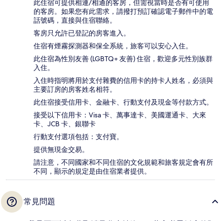
此住宿可提供相連/相通的客房，但需視當時是否有可使用
的客房。如果您有此需求，請撥打預訂確認電子郵件中的電
話號碼，直接與住宿聯絡。
客房只允許已登記的房客進入。
住宿有煙霧探測器和保全系統，旅客可以安心入住。
此住宿為性別友善 (LGBTQ+ 友善) 住宿，歡迎多元性別族群
入住。
入住時指明將用於支付雜費的信用卡的持卡人姓名，必須與
主要訂房的房客姓名相符。
此住宿接受信用卡、金融卡、行動支付及現金等付款方式。
接受以下信用卡：Visa 卡、萬事達卡、美國運通卡、大來
卡、JCB 卡、銀聯卡
行動支付選項包括：支付寶。
提供無現金交易。
請注意，不同國家和不同住宿的文化規範和旅客規定會有所
不同，顯示的規定是由住宿業者提供。
常見問題