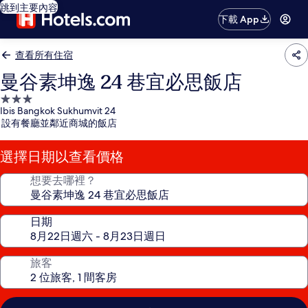
跳到主要內容
下載 App
查看所有住宿
曼谷素坤逸 24 巷宜必思飯店
3.0
Ibis Bangkok Sukhumvit 24
星
設有餐廳並鄰近商城的飯店
級
住
選擇日期以查看價格
宿
想要去哪裡？
日期
旅客