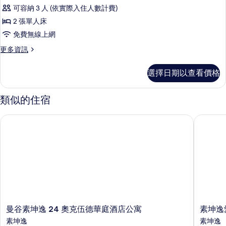
準
雙
所
可容納 3 人 (依實際入住人數計費)
人
客
有
床
2 張單人床
房,
的
相
免費無線上網
詳
2
片
情
更
更多資訊
張
多
單
標
選擇日期以查看價格
準
人
客
床
房,
類似的住宿
2
的
張
所
曼谷素坤逸 24 奧克伍德華庭酒店公寓
素坤逸愛
單
有
人
床
相
的
片
詳
情
曼
素
曼谷素坤逸 24 奧克伍德華庭酒店公寓
素坤逸
谷
坤
素坤逸
素坤逸
素
逸