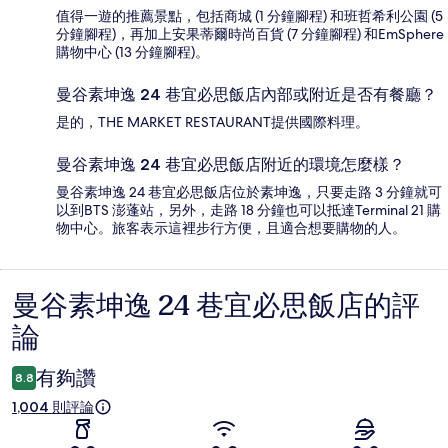
值得一遊的推薦景點，包括商城 (1 分鐘腳程) 和班哲希利公園 (5
分鐘腳程)，再加上安果蒂爾時尚百貨 (7 分鐘腳程) 和EmSphere
購物中心 (13 分鐘腳程)。
曼谷素坤逸 24 巷宜必思飯店內部或附近是否有餐廳？
是的，THE MARKET RESTAURANT提供國際料理。
曼谷素坤逸 24 巷宜必思飯店附近的環境怎麼樣？
曼谷素坤逸 24 巷宜必思飯店位於素坤逸，只要走路 3 分鐘就可
以到BTS 澎蓬站，另外，走路 18 分鐘也可以抵達Terminal 21 購
物中心。旅客表示這裡步行方便，且適合想要購物的人。
曼谷素坤逸 24 巷宜必思飯店的評
評
論
論
有夠讚
8.8
1,004 則評論