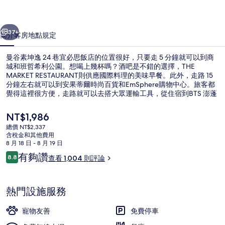
巷
一個
下一個
宜
37+
簡介
客房
地點
規定
必
曼谷素坤逸 24 巷宜必思飯店的位置很好，只要走 5 分鐘就可以到商
思
城和班哲希利公園。想喝上幾杯嗎？酒吧是不錯的選擇，THE
飯
MARKET RESTAURANT則供應國際料理的美味早餐。此外，走路 15
分鐘左右就可以到安果蒂爾時尚百貨和EmSphere購物中心。旅客都
店
覺得這裡很方便，走路就可以去搭大眾運輸工具，從住宿到BTS 澎蓬
站只要 3 分鐘、到蓬羅高架電車站也只要 14 分鐘。
的
目
NT$1,986
相
前
總價 NT$2,337
的
含稅金和其他費用
片
大廳休息區
價
8 月 18 日 - 8 月 19 日
格
評
集
有夠讚
8.8
查看 1,004 則評論
是
8.8 分，滿分 10 分，
論
NT$1,986
熱門設施服務
寵物友善
免費停車