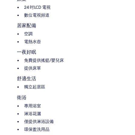
24 吋LCD 電視
數位電視頻道
居家配備
空調
電熱水壺
一夜好眠
免費提供搖籃/嬰兒床
提供床單
舒適生活
獨立起居區
衛浴
專用浴室
淋浴花灑
僅提供淋浴設備
環保盥洗用品