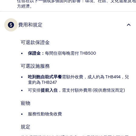
住宿在以下一個或多個面向的影響：環境、社區、文化遺產及地
方經濟。
費用和規定
可退款保證金
保證金：
每間住宿每晚需付 THB500
可選設施服務
吃到飽自助式早餐
需額外收費，成人約為 THB494，兒
童約為 THB247
可安排
提前入住
，需支付額外費用 (視供應情況而定)
寵物
服務性動物免收費
規定