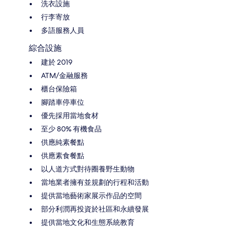
洗衣設施
行李寄放
多語服務人員
綜合設施
建於 2019
ATM/金融服務
櫃台保險箱
腳踏車停車位
優先採用當地食材
至少 80% 有機食品
供應純素餐點
供應素食餐點
以人道方式對待圈養野生動物
當地業者擁有並規劃的行程和活動
提供當地藝術家展示作品的空間
部分利潤再投資於社區和永續發展
提供當地文化和生態系統教育