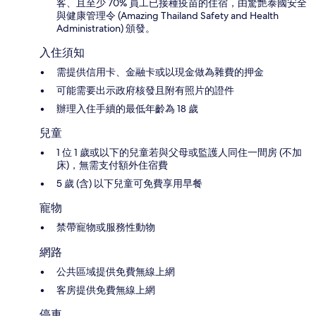
客、且至少 70% 員工已接種疫苗的住宿，由驚艷泰國安全
與健康管理令 (Amazing Thailand Safety and Health
Administration) 頒發。
入住須知
需提供信用卡、金融卡或以現金做為雜費的押金
可能需要出示政府核發且附有照片的證件
辦理入住手續的最低年齡為 18 歲
兒童
1 位 1 歲或以下的兒童若與父母或監護人同住一間房 (不加
床)，無需支付額外住宿費
5 歲 (含) 以下兒童可免費享用早餐
寵物
禁帶寵物或服務性動物
網路
公共區域提供免費無線上網
客房提供免費無線上網
停車