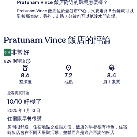
Pratunam Vince 飯店附近的環境怎麼樣？
Pratunam Vince 飯店位於曼谷市中心，只要走路 8 分鐘就可以
到披耶泰站，另外，走路 7 分鐘也可以抵達水門市場。
Pratunam Vince 飯店的評論
評
論
非常好
8.4
629 則評論
8.6
7.2
8.4
整潔度
地點
員工素質
評
旅客真實評論
論
10/10 好極了
2025 年 1 月 13 日
住宿跟早餐很讚
房間很舒適，住宿地點交通很方便，飯店的早餐很有特色，住宿
時飯店會在不同天舉辦活動，整體而言是適合再訪的飯店