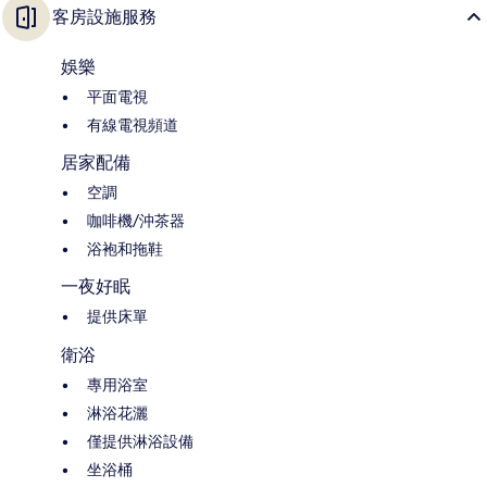
客房設施服務
娛樂
平面電視
有線電視頻道
居家配備
空調
咖啡機/沖茶器
浴袍和拖鞋
一夜好眠
提供床單
衛浴
專用浴室
淋浴花灑
僅提供淋浴設備
坐浴桶