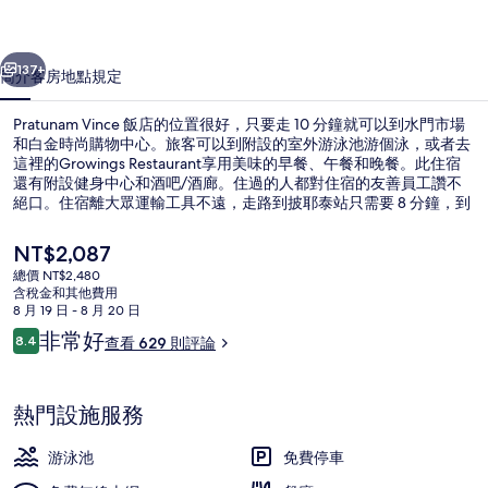
片
一個
下一個
集
137+
簡介
客房
地點
規定
Pratunam Vince 飯店的位置很好，只要走 10 分鐘就可以到水門市場
和白金時尚購物中心。旅客可以到附設的室外游泳池游個泳，或者去
這裡的Growings Restaurant享用美味的早餐、午餐和晚餐。此住宿
還有附設健身中心和酒吧/酒廊。住過的人都對住宿的友善員工讚不
絕口。住宿離大眾運輸工具不遠，走路到披耶泰站只需要 8 分鐘，到
拉差貼威高架電車站也只要 9 分鐘。
目
NT$2,087
前
總價 NT$2,480
的
含稅金和其他費用
住宿正面
價
8 月 19 日 - 8 月 20 日
格
評
非常好
8.4
查看 629 則評論
是
8.4 分，滿分 10 分，
論
NT$2,087
熱門設施服務
游泳池
免費停車