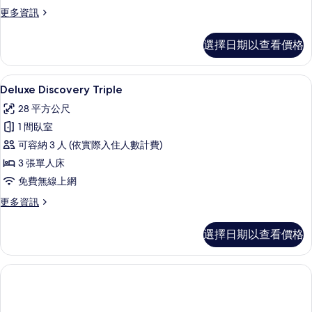
有
更
更多資訊
多
相
Deluxe
選擇日期以查看價格
片
Discovery
King
的
Deluxe Discovery Triple |
顯
13
詳
Deluxe Discovery Triple
示
情
28 平方公尺
Deluxe
1 間臥室
Discovery
可容納 3 人 (依實際入住人數計費)
Triple
3 張單人床
的
免費無線上網
所
有
更
更多資訊
多
相
Deluxe
選擇日期以查看價格
片
Discovery
Triple
的
詳
情