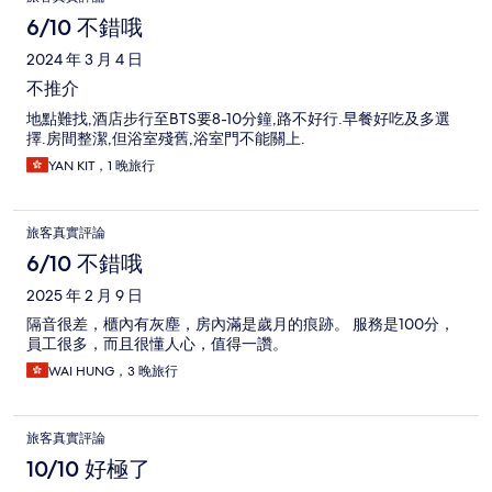
6/10 不錯哦
2024 年 3 月 4 日
不推介
地點難找,酒店步行至BTS要8-10分鐘,路不好行.早餐好吃及多選
擇.房間整潔,但浴室殘舊,浴室門不能關上.
YAN KIT，1 晚旅行
旅客真實評論
6/10 不錯哦
2025 年 2 月 9 日
隔音很差，櫃內有灰塵，房內滿是歲月的痕跡。 服務是100分，
員工很多，而且很懂人心，值得一讚。
WAI HUNG，3 晚旅行
旅客真實評論
10/10 好極了