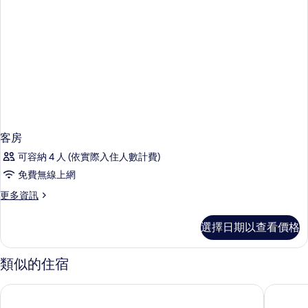
客房
可容納 4 人 (依實際入住人數計費)
免費無線上網
更
更多資訊
多
客
選擇日期以查看價格
房
的
詳
類似的住宿
情
水門市場中心點Plus飯店
Tranz 飯