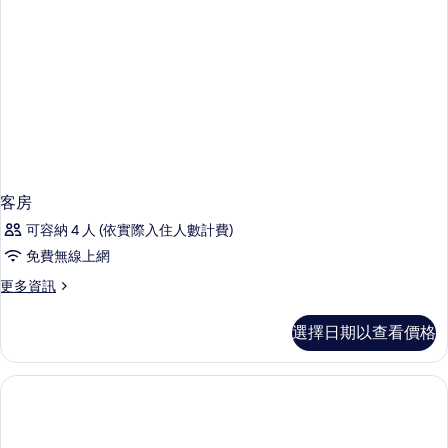
客房
可容納 4 人 (依實際入住人數計費)
免費無線上網
更
更多資訊
多
客
選擇日期以查看價格
房
的
詳
情