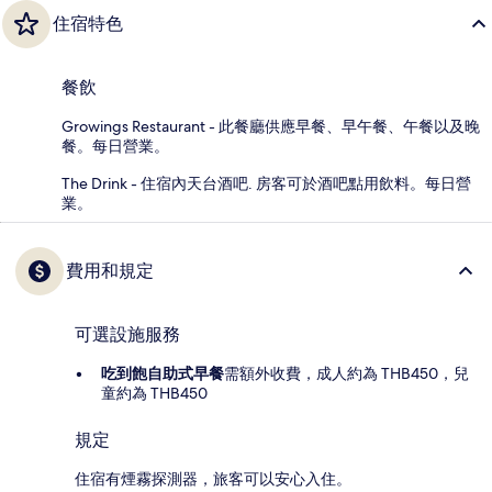
住宿特色
餐飲
Growings Restaurant - 此餐廳供應早餐、早午餐、午餐以及晚
餐。每日營業。
The Drink - 住宿內天台酒吧. 房客可於酒吧點用飲料。每日營
業。
費用和規定
可選設施服務
吃到飽自助式早餐
需額外收費，成人約為 THB450，兒
童約為 THB450
規定
住宿有煙霧探測器，旅客可以安心入住。