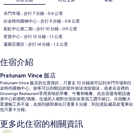
水門市場
- 步行 7 分鐘
- 0.6 公里
白金時尚購物中心
- 步行 9 分鐘
- 0.8 公里
彩虹中心第二期
- 步行 10 分鐘
- 0.9 公里
世貿中心
- 步行 12 分鐘
- 1.1 公里
暹羅百麗宮
- 步行 14 分鐘
- 1.2 公里
住宿介紹
Pratunam Vince 飯店
Pratunam Vince 飯店的位置很好，只要走 10 分鐘就可以到水門市場和白
金時尚購物中心。旅客可以到附設的室外游泳池游個泳，或者去這裡的
Growings Restaurant享用美味的早餐、午餐和晚餐。此住宿還有附設健
身中心和酒吧/酒廊。住過的人都對住宿的友善員工讚不絕口。住宿離大
眾運輸工具不遠，走路到披耶泰站只需要 8 分鐘，到拉差貼威高架電車站
也只要 9 分鐘。
更多此住宿的相關資訊