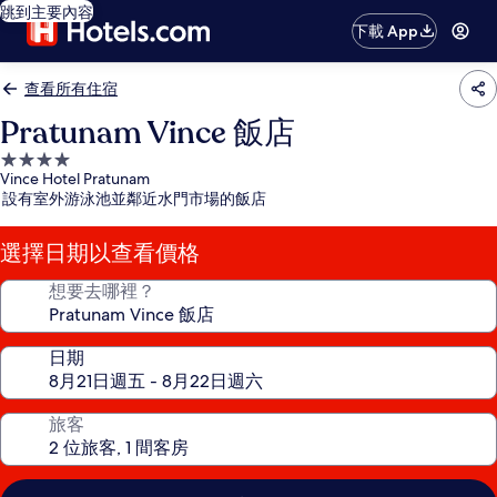
跳到主要內容
下載 App
查看所有住宿
Pratunam Vince 飯店
4.0
Vince Hotel Pratunam
星
設有室外游泳池並鄰近水門市場的飯店
級
住
選擇日期以查看價格
宿
想要去哪裡？
日期
旅客