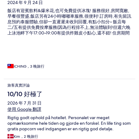
2024 年 9 月 24 日
飯店有迎賓飲料&爆米花,也可免費提供冰塊! 服務很好,房間寬敝,
早餐很豐盛,飯店另有24小時嘟嘟車服務,很便利! 訂房時,有先留訊
息預約泰服體驗,但卻一直遲遲未收到回覆,有點小扣分~ 飯店每
二/五有提供免費按摩服務(因為行程排不上,無法體驗到!但週六晚
上泳池畔下午17:00~19:00有提供炸雞皮小點心,還不錯! 住房期間
的設備都很不錯,唯一覺得水壓不是很強,水溫會冷忽熱...除非一直
開到很燙...但可能會燙傷!!希望這個部份能再加強改善! 能感受到
飯店很用心在經營,但如果針對訂房時,房客提出的詢問或預約,能
有及時回應,會更好!(因為收到回覆時,已退房了...真的有點遲了!)
ICHING，3 晚旅行
旅客真實評論
10/10 好極了
2026 年 7 月 31 日
使用 Google 翻譯
Rigtig godt ophold på hotellet. Personalet var meget
opmærksomme hele tiden og gjorde en forskel. En lille ting som
gratis popcorn ved indgangen er en rigtig god detalje.
Kim，2 晚旅行