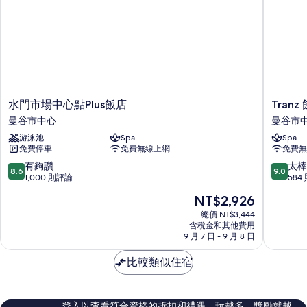
水
Tranz
水門市場中心點Plus飯店
Tranz
門
飯
曼谷市中心
曼谷市
市
店
游泳池
Spa
Spa
場
曼
免費停車
免費無線上網
免費無
中
谷
心
市
8.6
9.0
有夠讚
太棒
8.6
9.0
點
中
分，
分，
1,000 則評論
584
Plus
心
滿
滿
現
NT$2,926
飯
分
分
在
店
10
10
總價 NT$3,444
價
曼
含稅金和其他費用
分，
分，
格
9 月 7 日 - 9 月 8 日
谷
有
太
為
市
夠
棒
NT$2,926
比較類似住宿
中
讚，
了，
心
1,000
584
則
則
評
評
登入以查看符合資格的折扣和禮遇。玩越多，獎勵就越