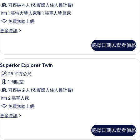
Journey
可容納 4 人 (依實際入住人數計費)
的
1 張特大雙人床和 1 張單人雙層床
所
免費無線上網
有
更
更多資訊
相
多
片
Family
選擇日期以查看價格
Journey
的
詳
Superior Explorer Twin | 
顯
6
情
Superior Explorer Twin
示
25 平方公尺
Superior
1 間臥室
Explorer
可容納 2 人 (依實際入住人數計費)
Twin
2 張單人床
的
免費無線上網
所
有
更
更多資訊
多
相
Superior
選擇日期以查看價格
片
Explorer
Twin