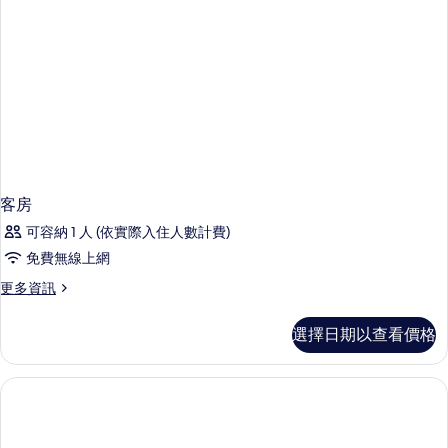
客房
可容納 1 人 (依實際入住人數計費)
免費無線上網
更
更多資訊
多
客
選擇日期以查看價格
房
的
詳
情