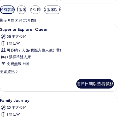
可
所有客房
1 張床
2 張床
3 張床以上
用
的
顯示 9 間客房 (共 9 間)
客
Superior Explorer Queen |
顯
7
Superior Explorer Queen
房
示
篩
25 平方公尺
Superior
選
1 間臥室
Explorer
條
可容納 2 人 (依實際入住人數計費)
Queen
件
1 張標準雙人床
的
免費無線上網
所
有
更
更多資訊
多
相
Superior
選擇日期以查看價格
片
Explorer
Queen
的
Family Journey | 客房景觀
顯
13
詳
Family Journey
示
情
32 平方公尺
Family
1 間臥室