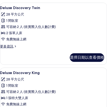
的
Deluxe Discovery Twin | 
顯
9
詳
Deluxe Discovery Twin
示
情
28 平方公尺
Deluxe
1 間臥室
Discovery
可容納 2 人 (依實際入住人數計費)
Twin
2 張單人床
的
免費無線上網
所
有
更
更多資訊
多
相
Deluxe
選擇日期以查看價格
片
Discovery
Twin
的
Deluxe Discovery King | 
顯
16
詳
Deluxe Discovery King
示
情
28 平方公尺
Deluxe
1 間臥室
Discovery
可容納 2 人 (依實際入住人數計費)
King
1 張特大雙人床
的
免費無線上網
所