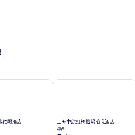
床
張
張
加
單
的
大
人
所
雙
床
人
的
有
床
詳
相
的
情
詳
片
情
格
鉑驪酒店
上海中航虹橋機場泊悅酒店
上
地鉑驪酒店
上海中航虹橋機場泊悅酒店
海
浦西
中