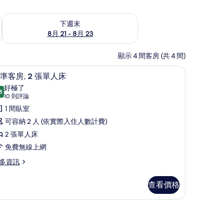
況
查看下週末 (8月 21 - 8月 23) 的供應情況
下週末
8月 21 - 8月 23
顯示 4 間客房 (共 4 間)
衣板
標準客房, 2 張單人床 | 客房內保險箱、書桌
顯
3
準客房, 2 張單人床
示
好極了
8
9.8 分，滿分 10 分
標
(10
10 則評論
則
準
1 間臥室
評
客
可容納 2 人 (依實際入住人數計費)
論)
,
2 張單人床
免費無線上網
張
多資訊
單
人
查看價格
床
的