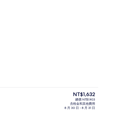
餐廳
目
NT$1,632
前
總價 NT$1,903
的
含稅金和其他費用
箱、書桌、隔音、熨斗/熨衣板
住宿內部
價
8 月 30 日 - 8 月 31 日
格
是