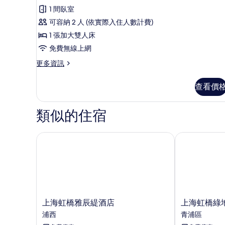
示
1 間臥室
客
可容納 2 人 (依實際入住人數計費)
房,
1 張加大雙人床
1
免費無線上網
張
更
更多資訊
加
多
大
客
查看價
房,
雙
1
人
張
類似的住宿
加
床,
大
無
雙
上海虹橋雅辰緹酒店
上海虹橋綠地
障
人
床,
礙
無
的
障
礙
所
的
有
詳
上
上
上海虹橋雅辰緹酒店
上海虹橋綠
情
相
海
海
浦西
青浦區
虹
虹
片