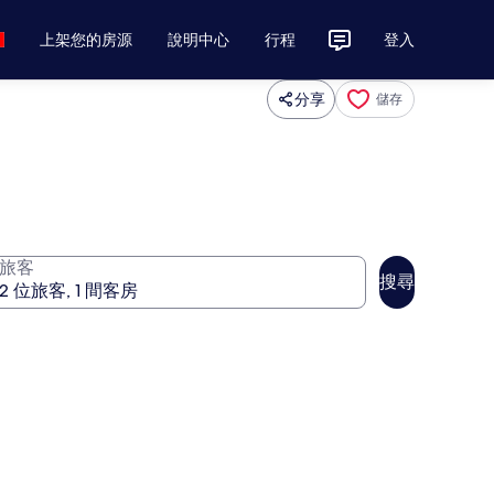
上架您的房源
說明中心
行程
登入
分享
儲存
旅客
搜尋