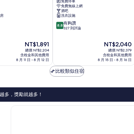
免費停車
航
免費無線上網
虹
酒吧
橋
房
洗衣設施
機
8.8
有夠讚
場
8.8
分，
327 則評論
泊
滿
悅
分
酒
現
現
NT$1,891
NT$2,040
10
店
在
在
分，
總價 NT$2,204
浦
總價 NT$2,379
價
價
有
含稅金和其他費用
含稅金和其他費用
西
格
格
8 月 11 日 - 8 月 12 日
8 月 15 日 - 8 月 16 日
夠
為
為
讚，
NT$1,891
NT$2,040
比較類似住宿
327
則
評
論
越多，獎勵就越多！