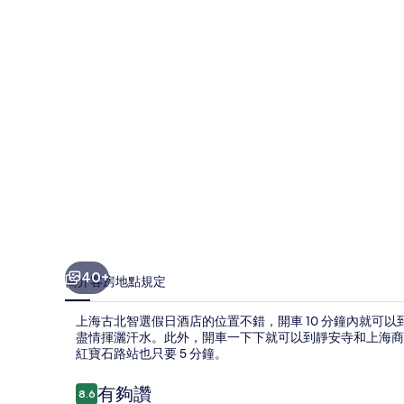
選
假
日
酒
店
的
相
片
集
40+
簡介
客房
地點
規定
上海古北智選假日酒店的位置不錯，開車 10 分鐘內就可
盡情揮灑汗水。此外，開車一下下就可以到靜安寺和上海商
紅寶石路站也只要 5 分鐘。
評
有夠讚
8.6
8.6 分，滿分 10 分，