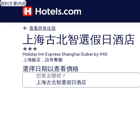
跳到主要內容
查看所有住宿
上海古北智選假日酒店
3.0
Holiday Inn Express Shanghai Gubei by IHG
星
上海飯店，設有餐廳
級
選擇日期以查看價格
住
想要去哪裡？
宿
上
海
古
北
智