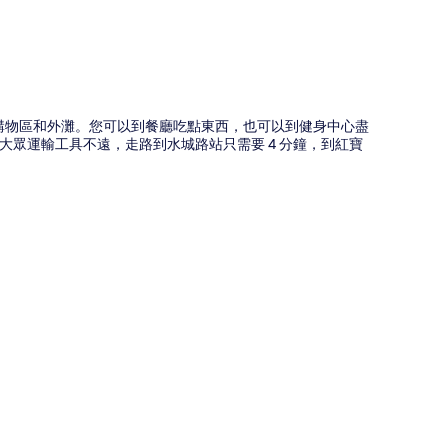
路購物區和外灘。您可以到餐廳吃點東西，也可以到健身中心盡
眾運輸工具不遠，走路到水城路站只需要 4 分鐘，到紅寶