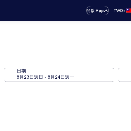
•
開啟 App
TWD
日期