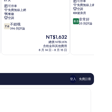
可停車
麗
橋
免費無線上網
園
可停車
中
空調
免費無線上網
大
心
健身房
餐廳
酒
美
空調
8.0
非常好
店
居
8.0
分，
25 則評論
7.6
(原
不錯哦
酒
7.6
滿
分，
上
396 則評論
店
分
滿
海
浦
現
NT$1,632
10
分
美
西
在
分，
10
麗
總價 NT$1,876
價
非
含稅金和其他費用
分，
園
格
8 月 14 日 - 8 月 15 日
8 月
常
不
龍
為
好，
錯
都
NT$1,632
25
哦，
大
則
396
酒
評
則
店)
論
評
靜
論
安
登入
免費註冊