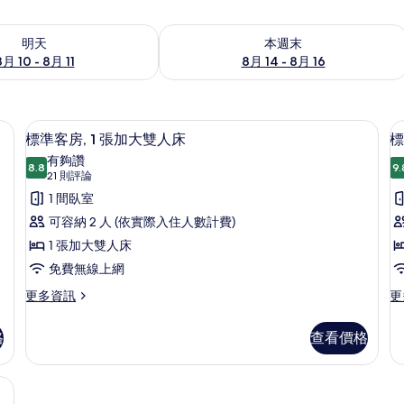
0 - 8月 11) 的供應情況
查看本週末 (8月 14 - 8月 16) 的供應情
明天
本週末
8月 10 - 8月 11
8月 14 - 8月 16
斗/熨衣板
客房內保險箱、書桌、隔音、熨斗/熨
顯
2
標準客房, 1 張加大雙人床
標
示
有夠讚
8.8
9.
8.8 分，滿分 10 分
標
(21
21 則評論
則
準
1 間臥室
評
客
可容納 2 人 (依實際入住人數計費)
論)
房,
1 張加大雙人床
房
1
2
免費無線上網
張
更
更
更多資訊
更
多
多
加
標
標
大
格
查看價格
準
準
雙
客
客
房,
房,
斗/熨衣板
人
1
2