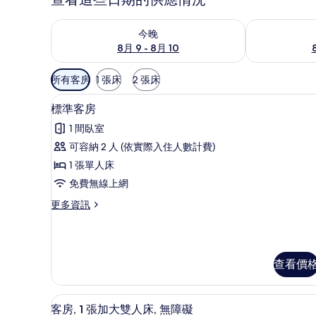
查看今晚 (8月 9 - 8月 10) 的供應情況
查看明天 (8月 1
今晚
8月 9 - 8月 10
可
所有客房
1 張床
2 張床
用
客房內保險箱、書桌、隔音、熨
顯
的
1
標準客房
示
客
1 間臥室
房
標
可容納 2 人 (依實際入住人數計費)
篩
準
1 張單人床
選
客
條
免費無線上網
房
件
更
更多資訊
的
多
所
標
準
有
客
查看價
相
房
的
片
詳
客房內保險箱、書桌、隔音、熨
顯
情
1
客房, 1 張加大雙人床, 無障礙