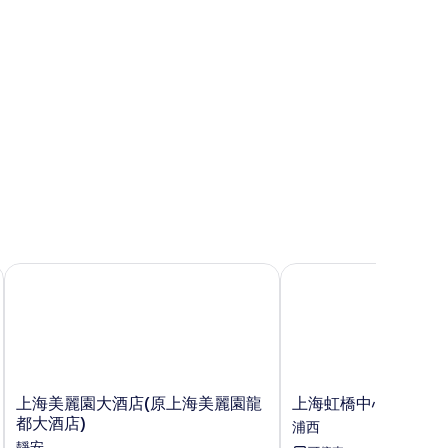
所
有
相
片
上海美麗園大酒店(原上海美麗園龍都大酒店)
上海虹橋中心美居酒店
上
上
上海美麗園大酒店(原上海美麗園龍
上海虹橋中心美居酒
海
海
都大酒店)
浦西
美
虹
靜安