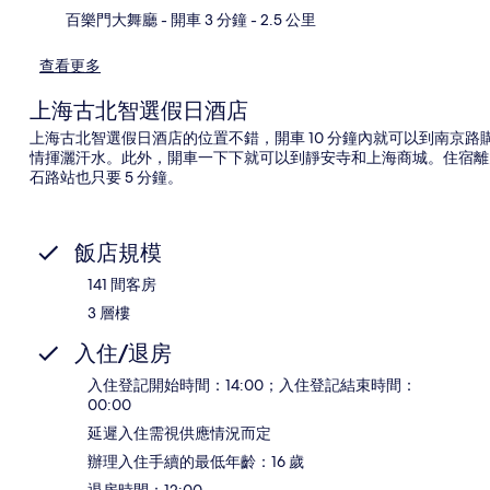
百樂門大舞廳
- 開車 3 分鐘
- 2.5 公里
查看更多
上海古北智選假日酒店
上海古北智選假日酒店的位置不錯，開車 10 分鐘內就可以到南京
情揮灑汗水。此外，開車一下下就可以到靜安寺和上海商城。住宿離大
石路站也只要 5 分鐘。
飯店規模
141 間客房
3 層樓
入住/退房
入住登記開始時間：14:00；入住登記結束時間：
00:00
延遲入住需視供應情況而定
辦理入住手續的最低年齡：16 歲
退房時間：12:00