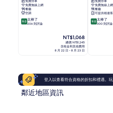
免費停車
免費停車
橋
橋
免費無線上網
免費無線上網
雅
綠
餐廳
餐廳
辰
地
空調
可提供相連客
緹
鉑
9.0
9.0
太棒了
太棒了
酒
驪
9.0
9.0
分，
分，
206 則評論
300 則評論
店
酒
滿
滿
浦
店
分
分
西
青
現
NT$1,068
10
10
浦
在
分，
分，
總價 NT$1,245
區
價
太
太
含稅金和其他費用
格
8 月 22 日 - 8 月 23 日
棒
棒
為
了，
了，
NT$1,068
206
300
則
則
評
評
論
論
登入以查看符合資格的折扣和禮遇。玩
鄰近地區資訊