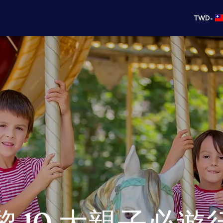
•
TWD