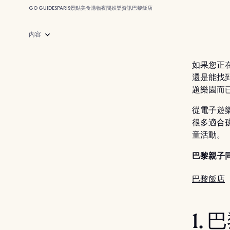
GO GUIDES
PARIS
景點
美食
購物
夜間娛樂
資訊
巴黎飯店
內容
如果您正
還是能找
題樂園而
從電子遊
很多適合
童活動。
巴黎親子
巴黎飯店
1.