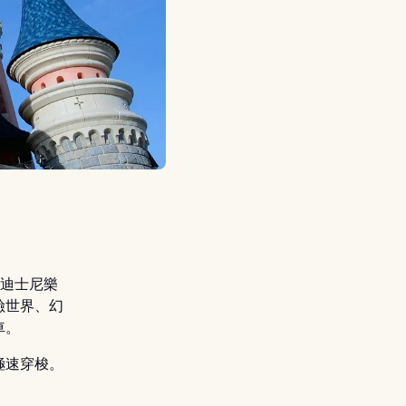
蓋迪士尼樂
險世界、幻
車。
極速穿梭。