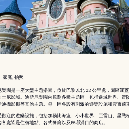
：
家庭, 拍照
尼樂園是一座大型主題樂園，位於巴黎以北 32 公里處，園區涵
迪士尼影城。迪斯尼樂園內規劃多種主題區，包括邊域世界、冒
卡通攝影棚等其他主題。每一區各設有刺激的遊樂設施和雲霄飛
受歡迎的遊樂設施，包括加勒比海盜、小小世界、巨雷山、星戰
內各處皆是住宿地點、各式餐廳以及琳瑯滿目的商店。