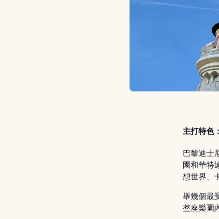
主打特色
巴黎迪士
園和華特
想世界、
舉幾個最
整座樂園