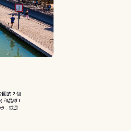
的 2 個
e) 和晶球 I
散步，或是