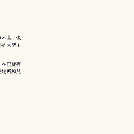
趣不高，也
郊的大型主
，在
巴黎
有
驗場所和兒