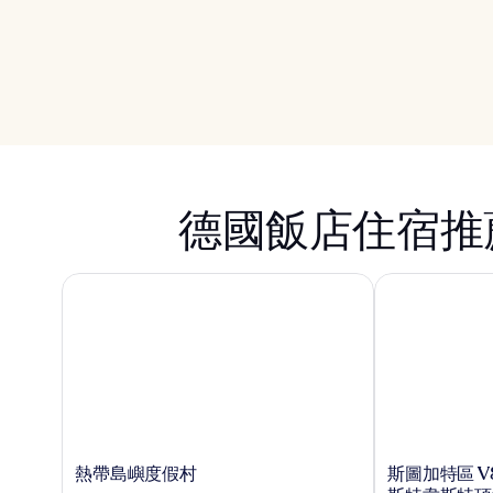
德國飯店住宿推
熱帶島嶼度假村
斯圖加特區 V8
熱
斯
熱帶島嶼度假村
斯圖加特區 V