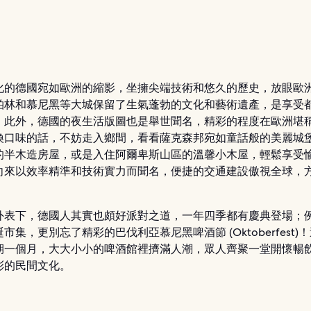
化的德國宛如歐洲的縮影，坐擁尖端技術和悠久的歷史，放眼歐
柏林和慕尼黑等大城保留了生氣蓬勃的文化和藝術遺產，是享受
。此外，德國的夜生活版圖也是舉世聞名，精彩的程度在歐洲堪
換口味的話，不妨走入鄉間，看看薩克森邦宛如童話般的美麗城
的半木造房屋，或是入住阿爾卑斯山區的溫馨小木屋，輕鬆享受
向來以效率精準和技術實力而聞名，便捷的交通建設傲視全球，
外表下，德國人其實也頗好派對之道，一年四季都有慶典登場；
市集，更別忘了精彩的巴伐利亞慕尼黑啤酒節 (Oktoberfest)
期一個月，大大小小的啤酒館裡擠滿人潮，眾人齊聚一堂開懷暢
彩的民間文化。