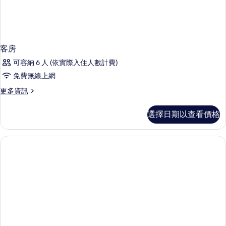
客房
可容納 6 人 (依實際入住人數計費)
免費無線上網
更
更多資訊
多
客
選擇日期以查看價格
房
的
詳
情