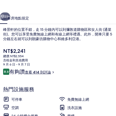
集
一個
下一個
23+
簡介
客房
地點
規定
峰景軒的位置不錯，走 15 分鐘內可以到彌敦道購物區和女人街 (通菜
街)。您可以享受免費無線上網和有線上網等禮遇。此外，開車只要 5
分鐘左右就可以到朗豪坊購物中心和維多利亞港。
目
NT$2,241
前
總價 NT$2,554
的
含稅金和其他費用
價
9 月 6 日 - 9 月 7 日
格
評
有夠讚
8.6
查看 414 則評論
豪華雙人房 (須有女仕登記入住) | 
是
8.6 分，滿分 10 分，
論
NT$2,241
熱門設施服務
可停車
免費無線上網
空調
洗衣設施