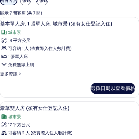
所有客房
1 張床
2 張床
用
的
顯示 7 間客房 (共 7 間)
客
羽絨被、客房內保險箱、書桌、遮光布
顯
5
基本單人房, 1 張單人床, 城市景 (須有女仕登記入住)
房
示
篩
城市景
基
選
14 平方公尺
本
條
可容納 1 人 (依實際入住人數計費)
單
件
1 張單人床
人
免費無線上網
房,
更
更多資訊
1
多
張
基
選擇日期以查看價格
本
單
單
人
人
豪華雙人房 (須有女仕登記入住) | 
顯
6
房,
床,
豪華雙人房 (須有女仕登記入住)
示
1
城
城市景
張
豪
市
單
17 平方公尺
華
人
景
可容納 2 人 (依實際入住人數計費)
床,
雙