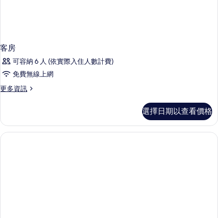
女
景
相
(須
仕
片
有
登
女
仕
記
登
客房
入
記
可容納 6 人 (依實際入住人數計費)
住)
入
住)
免費無線上網
的
的
更
更多資訊
所
詳
多
情
有
客
選擇日期以查看價格
相
房
的
片
詳
情