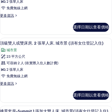
(須
城
2 張單人床
人
市
有
免費無線上網
景
房
女
(須
更
更多資訊
(須
有
多
仕
女
有
豪
登
選擇日期以查看價格
仕
華
女
登
記
雙
仕
記
人
入
頂級雙人或雙床房, 2 張單人床, 城市
顯
入
7
房
頂級雙人或雙床房, 2 張單人床, 城市景 (須有女仕登記入住)
登
住)
住)
示
(須
記
城市景
的
有
的
頂
詳
女
入
23 平方公尺
所
級
情
仕
住)
可容納 2 人 (依實際入住人數計費)
登
有
雙
記
的
2 張單人床
相
人
入
所
免費無線上網
住)
片
或
有
的
更
更多資訊
雙
詳
多
相
情
床
頂
選擇日期以查看價格
片
級
房,
雙
2
人
峰景套房-Summit,1 張加大雙人床,
顯
7
或
張
峰景套房-Summit,1 張加大雙人床, 城市景(須有女仕登記入住)