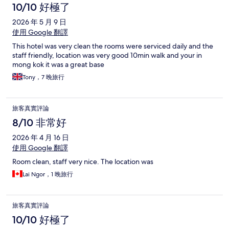
10/10 好極了
2026 年 5 月 9 日
使用 Google 翻譯
This hotel was very clean the rooms were serviced daily and the
staff friendly, location was very good 10min walk and your in
mong kok it was a great base
Tony，7 晚旅行
旅客真實評論
8/10 非常好
2026 年 4 月 16 日
使用 Google 翻譯
Room clean, staff very nice. The location was
Lai Ngor，1 晚旅行
旅客真實評論
10/10 好極了