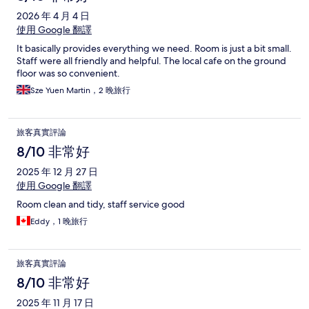
2026 年 4 月 4 日
使用 Google 翻譯
It basically provides everything we need. Room is just a bit small.
Staff were all friendly and helpful. The local cafe on the ground
floor was so convenient.
Sze Yuen Martin，2 晚旅行
旅客真實評論
8/10 非常好
2025 年 12 月 27 日
使用 Google 翻譯
Room clean and tidy, staff service good
Eddy，1 晚旅行
旅客真實評論
8/10 非常好
2025 年 11 月 17 日