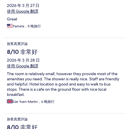
2026 年 3 月 27 日
使用 Google 翻譯
Great
Pamela，5 晚旅行
旅客真實評論
8/10 非常好
2026 年 3 月 28 日
使用 Google 翻譯
The room is relatively small, however they provide most of the
amenities you need. The shower is really nice. Staff are friendly
and helpful. Hotel location is good and easy to walk to bus
stops. There is a cafe on the ground floor with nice local
breakfast.
Sze Yuen Martin，6 晚旅行
旅客真實評論
8/10 非常好