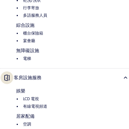
乾洗/洗衣
行李寄放
多語服務人員
綜合設施
櫃台保險箱
宴會廳
無障礙設施
電梯
客房設施服務
娛樂
LCD 電視
有線電視頻道
居家配備
空調