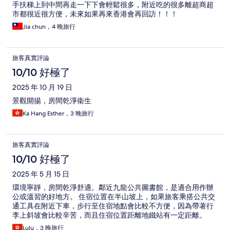
手扶梯上到中間再走一下下會輕鬆很多，附近吃的很多離超商超
市都很近很方便，未來如果再來香港會再回訪！！！
Jia chun，4 晚旅行
旅客真實評論
10/10 好極了
2025 年 10 月 19 日
景觀開揚，房間乾淨衞生
Ka Hang Esther，3 晚旅行
旅客真實評論
10/10 好極了
2025 年 5 月 15 日
環境寧靜，房間乾淨舒適。鄰近九龍公共圖書館，是適合用作辦
公或溫習的好地方。 住宿位置在半山坡上，如果旅客乘搭公共交
通工具在附近下車，步行至住宿地點會比較不方便，因為帶著行
李上斜坡會比較辛苦，而且住宿位置距離地鐵站有一定距離。
Lulu，3 晚旅行