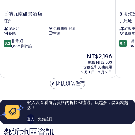
香
8
香港九龍維景酒店
8 度
港
度
旺角
九龍城
九
海
游泳池
免費無線上網
游泳池
龍
逸
餐廳
空調
免費無
維
酒
景
店
8.2
8.4
非常好
非常
8.2
8.4
酒
九
分，
分，
1,000 則評論
1,1
店
龍
滿
滿
現
NT$2,196
旺
城
分
分
在
角
10
10
總價 NT$2,503
價
含稅金和其他費用
分，
分，
格
9 月 1 日 - 9 月 2 日
非
非
為
常
常
NT$2,196
比較類似住宿
好，
好，
1,000
1,105
則
則
評
評
登入以查看符合資格的折扣和禮遇。玩越多，獎勵就越
論
論
多！
登入
免費註冊
鄰近地區資訊