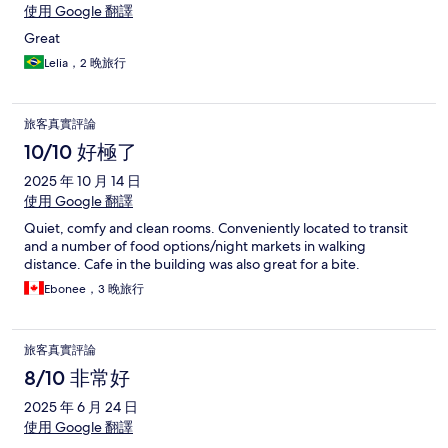
使用 Google 翻譯
Great
Lelia，2 晚旅行
旅客真實評論
10/10 好極了
2025 年 10 月 14 日
使用 Google 翻譯
Quiet, comfy and clean rooms. Conveniently located to transit
and a number of food options/night markets in walking
distance. Cafe in the building was also great for a bite.
Ebonee，3 晚旅行
旅客真實評論
8/10 非常好
2025 年 6 月 24 日
使用 Google 翻譯