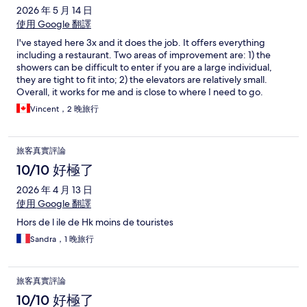
2026 年 5 月 14 日
使用 Google 翻譯
I've stayed here 3x and it does the job. It offers everything
including a restaurant. Two areas of improvement are: 1) the
showers can be difficult to enter if you are a large individual,
they are tight to fit into; 2) the elevators are relatively small.
Overall, it works for me and is close to where I need to go.
Vincent，2 晚旅行
旅客真實評論
10/10 好極了
2026 年 4 月 13 日
使用 Google 翻譯
Hors de l ile de Hk moins de touristes
Sandra，1 晚旅行
旅客真實評論
10/10 好極了