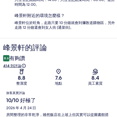
時間為 12:00。
峰景軒附近的環境怎麼樣？
峰景軒位於旺角，走路只要 10 分鐘就會到彌敦道購物區，另外
走路 12 分鐘還會到女人街 (通菜街)。
峰景軒的評論
評
論
有夠讚
8.6
414 則評論
8.8
7.6
8.4
整潔度
地點
員工素質
評
旅客真實評論
論
10/10 好極了
2026 年 4 月 24 日
房間整理的非常乾淨，雖然飯店在上坡上但其實可以從圖書館搭