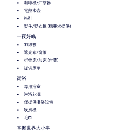
咖啡機/沖茶器
電熱水壺
拖鞋
熨斗/熨衣板 (應要求提供)
一夜好眠
羽絨被
遮光布/窗簾
折疊床/加床 (付費)
提供床單
衛浴
專用浴室
淋浴花灑
僅提供淋浴設備
吹風機
毛巾
掌握世界大小事