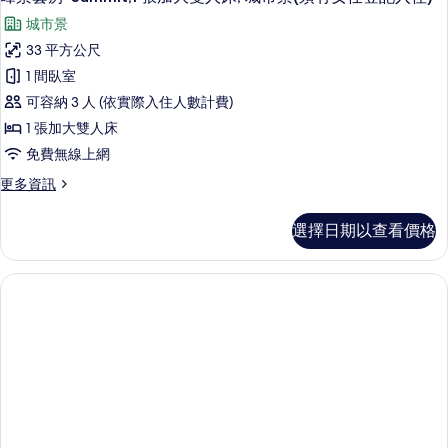
示
雙
單
城市景
床
峰
人
房,
33 平方公尺
景
2
床,
1 間臥室
張
套
城
單
可容納 3 人 (依實際入住人數計費)
房-
人
市
1 張加大雙人床
床,
Summit,1
景
免費無線上網
城
張
市
(須
更
更多資訊
加
景
多
有
(須
大
峰
有
女
選擇日期以查看價格
景
雙
女
仕
套
仕
人
房-
登
登
Summit,1
床,
記
記
張
入
城
加
入
住)
市
大
的
住)
雙
詳
景
人
的
情
(須
床,
所
城
有
市
有