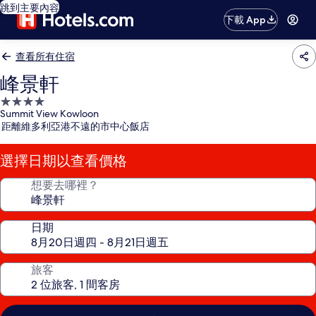
跳到主要內容
下載 App
查看所有住宿
峰景軒
4.0
Summit View Kowloon
星
距離維多利亞港不遠的市中心飯店
級
住
選擇日期以查看價格
宿
想要去哪裡？
日期
旅客