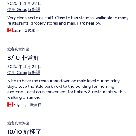
2026 年 4 月 29 日
使用 Google 翻譯
Very clean and nice staff. Close to bus stations, walkable to many
restaurants, grocery stores and mall. Park near by.
Jean，3 晚旅行
旅客真實評論
8/10 非常好
2026 年 4 月 28 日
使用 Google 翻譯
Nice to have the restaurant down on main level during rainy
days. Love the little park next to the building for morning
exercise. Location is convenient for bakery & restaurants within
walking distance.
Poyee，4 晚旅行
旅客真實評論
10/10 好極了