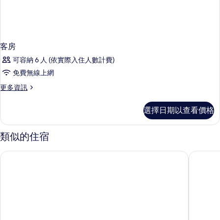
客房
可容納 6 人 (依實際入住人數計費)
免費無線上網
更
更多資訊
多
客
選擇日期以查看價格
房
的
詳
類似的住宿
情
香港九龍維景酒店
8 度海