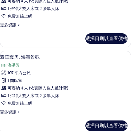
可容納 4 人 (依實際入住人數計費)
房,
1 張特大雙人床或 2 張單人床
海
免費無線上網
灣
更
更多資訊
景
多
觀
高
選擇日期以查看價格
級
的
套
所
房,
高級寢具、羽絨被、迷你吧、客房內保
顯
9
海
豪華套房, 海灣景觀
有
示
灣
相
海港景
景
豪
觀
片
107 平方公尺
華
的
1 間臥室
詳
套
情
可容納 4 人 (依實際入住人數計費)
房,
1 張特大雙人床或 2 張單人床
海
免費無線上網
灣
更
更多資訊
景
多
觀
豪
選擇日期以查看價格
華
的