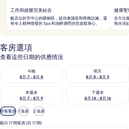
工作與娛樂完美結合
健康聖
飯店位於市中心的購物區，提供會議室和商務設施，還
全方位服
有令人精神煥發的 Spa 和池畔酒吧供您放鬆身心。
熱水浴
客房選項
查看這些日期的供應情況
查看今晚 (8月 7 - 8月 8) 的供應情況
查看明天 (8月 8 - 8月 9) 的
今晚
明天
8月 7 - 8月 8
8月 8 - 8月 9
查看本週末 (8月 7 - 8月 9) 的供應情況
查看下週末 (8月 14 - 8月 16)
本週末
下週末
8月 7 - 8月 9
8月 14 - 8月 16
可
所有客房
1 張床
2 張床
用
的
顯示 17 間客房 (共 17 間)
客
高級寢具、羽絨被、迷你吧、客房內保