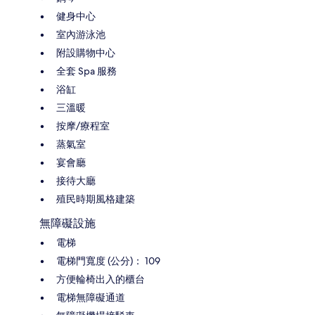
健身中心
室內游泳池
附設購物中心
全套 Spa 服務
浴缸
三溫暖
按摩/療程室
蒸氣室
宴會廳
接待大廳
殖民時期風格建築
無障礙設施
電梯
電梯門寬度 (公分)： 109
方便輪椅出入的櫃台
電梯無障礙通道