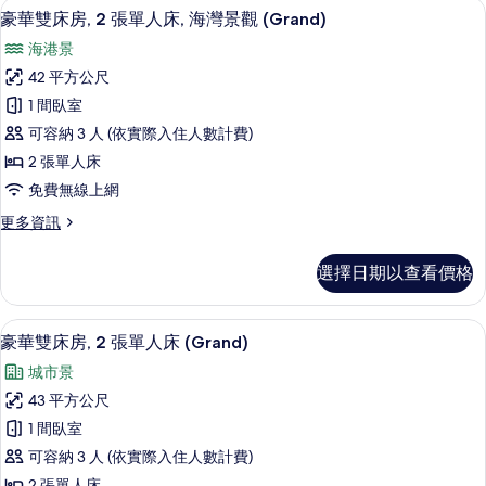
高級寢具、羽絨被、迷你吧、客房內保
顯
7
房,
床,
豪華雙床房, 2 張單人床, 海灣景觀 (Grand)
示
2
庭
海港景
張
豪
園
單
42 平方公尺
華
人
景
1 間臥室
床,
雙
觀
庭
可容納 3 人 (依實際入住人數計費)
床
園
的
2 張單人床
景
房,
所
免費無線上網
觀
2
的
有
更
更多資訊
張
詳
多
相
情
單
豪
片
選擇日期以查看價格
華
人
雙
床,
床
高級寢具、羽絨被、迷你吧、客房內保
顯
6
房,
海
豪華雙床房, 2 張單人床 (Grand)
示
2
灣
城市景
張
豪
景
單
43 平方公尺
華
人
觀
1 間臥室
床,
雙
(Grand)
海
可容納 3 人 (依實際入住人數計費)
床
灣
的
2 張單人床