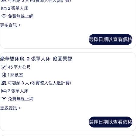
可容納 3 人 (依實際入住人數計費)
床
2 張單人床
房
免費無線上網
的
更
更多資訊
所
多
有
豪
選擇日期以查看價格
華
相
雙
片
床
高級寢具、羽絨被、迷你吧、客房內保
顯
8
房
豪華雙床房, 2 張單人床, 庭園景觀
示
的
45 平方公尺
詳
豪
情
1 間臥室
華
可容納 3 人 (依實際入住人數計費)
雙
2 張單人床
床
免費無線上網
房,
更
更多資訊
2
多
張
豪
選擇日期以查看價格
華
單
雙
人
床