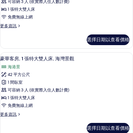
的
床,
可容納 3 人 (依實際入住人數計費)
房,
庭
所
1 張特大雙人床
園
1
有
免費無線上網
的
張
詳
相
更
更多資訊
特
情
多
片
大
豪
選擇日期以查看價格
華
雙
客
人
房,
高級寢具、羽絨被、迷你吧、客房內保
顯
7
1
床
豪華客房, 1 張特大雙人床, 海灣景觀
示
張
(Grand)
海港景
特
豪
的
大
42 平方公尺
華
雙
所
1 間臥室
人
客
有
床
可容納 3 人 (依實際入住人數計費)
房,
(Grand)
相
1 張特大雙人床
的
1
片
免費無線上網
詳
張
情
更
更多資訊
特
多
大
豪
選擇日期以查看價格
華
雙