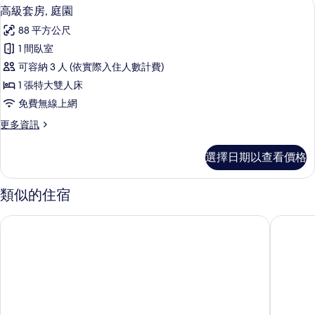
高級套房, 庭園 | 城市景
顯
9
海
所
高級套房, 庭園
示
灣
有
88 平方公尺
景
高
相
觀
1 間臥室
級
(Grand)
片
可容納 3 人 (依實際入住人數計費)
的
套
詳
1 張特大雙人床
房,
情
免費無線上網
庭
更
更多資訊
園
多
的
高
選擇日期以查看價格
級
所
套
有
房,
類似的住宿
庭
相
園
香港喜來登酒店
九龍香格
片
的
詳
情