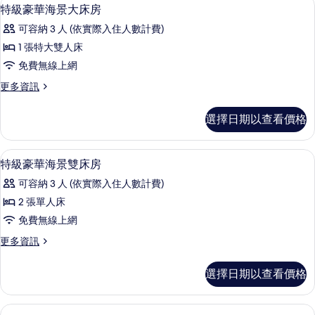
顯
5
特級豪華海景大床房
房
示
篩
可容納 3 人 (依實際入住人數計費)
特
選
1 張特大雙人床
級
條
免費無線上網
豪
件
更
更多資訊
華
多
海
特
選擇日期以查看價格
級
景
豪
大
華
高級寢具、羽絨被、迷你吧、客房內保
顯
5
海
特級豪華海景雙床房
床
示
景
房
可容納 3 人 (依實際入住人數計費)
大
特
床
的
2 張單人床
級
房
所
免費無線上網
的
豪
詳
有
更
更多資訊
華
情
多
相
海
特
選擇日期以查看價格
片
級
景
豪
雙
華
起居區 | 55-吋 LCD 液晶電視、衛星頻
顯