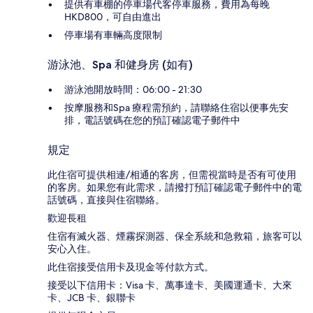
提供有車棚的停車場代客停車服務，費用為每晚
HKD800，可自由進出
停車場有車輛高度限制
游泳池、Spa 和健身房 (如有)
游泳池開放時間：06:00 - 21:30
按摩服務和Spa 療程需預約，請聯絡住宿以便事先安
排，電話號碼在您的預訂確認電子郵件中
規定
此住宿可提供相連/相通的客房，但需視當時是否有可使用
的客房。如果您有此需求，請撥打預訂確認電子郵件中的電
話號碼，直接與住宿聯絡。
歡迎長租
住宿有滅火器、煙霧探測器、保全系統和急救箱，旅客可以
安心入住。
此住宿接受信用卡及現金等付款方式。
接受以下信用卡：Visa 卡、萬事達卡、美國運通卡、大來
卡、JCB 卡、銀聯卡