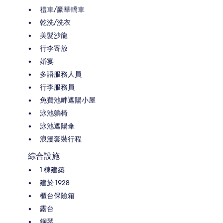
禮車/豪華轎車
乾洗/洗衣
美髮沙龍
行李寄放
婚宴
多語服務人員
行李服務員
免費池畔遮陽小屋
泳池躺椅
泳池遮陽傘
浪漫套裝行程
綜合設施
1 棟建築
建於 1928
櫃台保險箱
露台
鋼琴