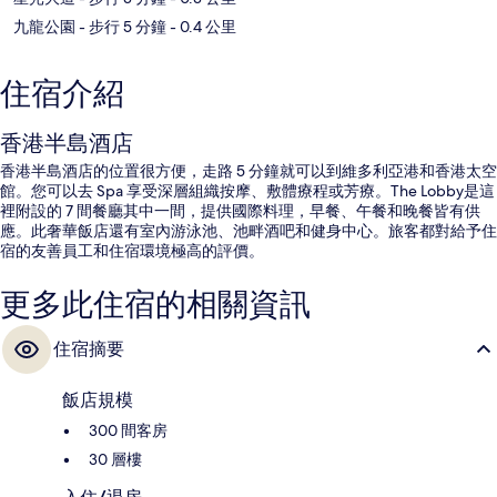
九龍公園
- 步行 5 分鐘
- 0.4 公里
住宿介紹
香港半島酒店
香港半島酒店的位置很方便，走路 5 分鐘就可以到維多利亞港和香港太空
館。您可以去 Spa 享受深層組織按摩、敷體療程或芳療。The Lobby是這
裡附設的 7 間餐廳其中一間，提供國際料理，早餐、午餐和晚餐皆有供
應。此奢華飯店還有室內游泳池、池畔酒吧和健身中心。旅客都對給予住
宿的友善員工和住宿環境極高的評價。
更多此住宿的相關資訊
住宿摘要
飯店規模
300 間客房
30 層樓