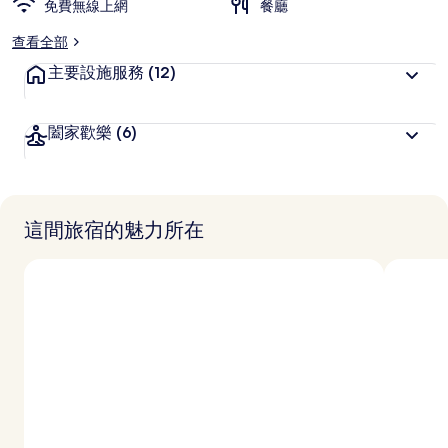
免費無線上網
喜
餐廳
愛
查看全部
主要設施服務
(12)
闔家歡樂
(6)
這間旅宿的魅力所在