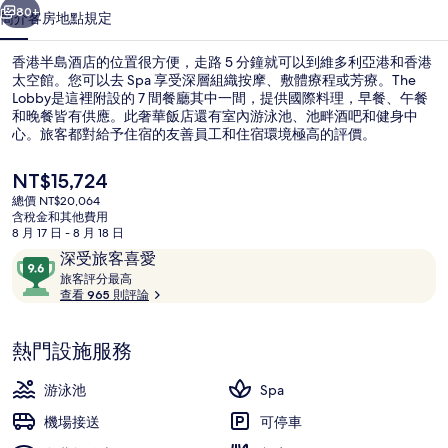
相
80+
簡介
客房
地點
規定
片
香港半島酒店的位置很方便，走路 5 分鐘就可以到維多利亞港和香港
集
太空館。您可以去 Spa 享受深層組織按摩、敷體療程或芳療。The
Lobby是這裡附設的 7 間餐廳其中一間，提供國際料理，早餐、午餐
和晚餐皆有供應。此奢華飯店還有室內游泳池、池畔酒吧和健身中
心。旅客都對給予住宿的友善員工和住宿環境極高的評價。
目
NT$15,724
前
總價 NT$20,064
的
含稅金和其他費用
室內游泳池，開放時間為 06:00 至 2
價
8 月 17 日 - 8 月 18 日
格
評
9.6
深受旅客喜愛
是
論
旅
分，
旅客評分最高
NT$15,724
客
查看 965 則評論
滿
評
分
分
10，
熱門設施服務
最
深
高
受
游泳池
Spa
旅
機場接送
可停車
客