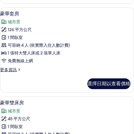
套
所
房,
豪華套房 | 高級寢具、羽絨被、迷你
顯
8
海
豪華套房
有
示
灣
相
城市景
景
豪
觀
片
126 平方公尺
華
的
1 間臥室
詳
套
情
可容納 4 人 (依實際入住人數計費)
房
1 張特大雙人床或 2 張單人床
的
免費無線上網
所
更
更多資訊
有
多
相
豪
選擇日期以查看價格
華
片
套
房
高級寢具、羽絨被、迷你吧、客房內保
顯
8
的
豪華雙床房
示
詳
城市景
情
豪
45 平方公尺
華
1 間臥室
雙