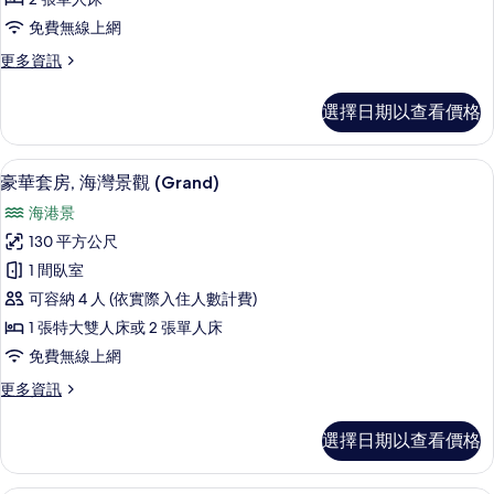
景
房,
所
免費無線上網
觀
2
(Grand)
有
更
更多資訊
張
的
相
多
詳
單
豪
片
情
選擇日期以查看價格
華
人
雙
床
床
高級寢具、羽絨被、迷你吧、客房內保
顯
12
房,
(Grand)
豪華套房, 海灣景觀 (Grand)
示
2
的
海港景
張
豪
所
單
130 平方公尺
華
人
有
1 間臥室
床
套
相
(Grand)
可容納 4 人 (依實際入住人數計費)
房,
的
片
1 張特大雙人床或 2 張單人床
詳
海
免費無線上網
情
灣
更
更多資訊
景
多
觀
豪
選擇日期以查看價格
華
(Grand)
套
的
房,