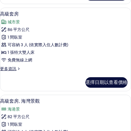
客
人
房,
高級套房 | 客廳 | 55-吋 LCD 液晶
顯
7
1
床,
高級套房
示
張
海
城市景
特
高
灣
大
86 平方公尺
級
雙
景
1 間臥室
人
套
觀
床,
可容納 3 人 (依實際入住人數計費)
房
海
的
1 張特大雙人床
灣
的
所
免費無線上網
景
所
觀
有
更
更多資訊
的
有
多
相
詳
相
高
情
片
選擇日期以查看價格
級
片
套
房
高級套房, 海灣景觀 | 高級寢具、羽
顯
9
的
高級套房, 海灣景觀
示
詳
海港景
情
高
82 平方公尺
級
1 間臥室
套