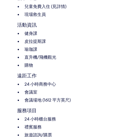
兒童免費入住 (見詳情)
現場救生員
活動資訊
健身課
皮拉提斯課
瑜珈課
直升機/飛機觀光
購物
遠距工作
24 小時商務中心
會議室
會議場地 (1612 平方英尺)
服務項目
24 小時櫃台服務
禮賓服務
旅遊諮詢/購票