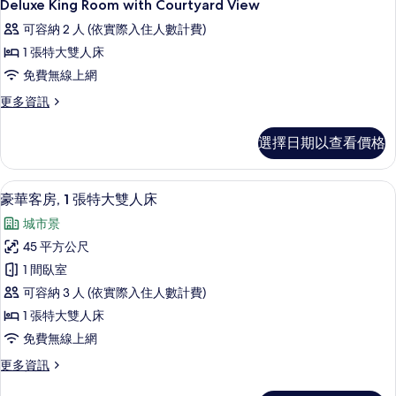
3
海
Deluxe King Room with Courtyard View
床
示
景
房
可容納 2 人 (依實際入住人數計費)
雙
Deluxe
床
的
1 張特大雙人床
King
房
所
免費無線上網
Room
的
詳
有
with
更
更多資訊
情
多
Courtyard
相
Deluxe
View
選擇日期以查看價格
片
King
的
Room
with
所
高級寢具、羽絨被、迷你吧、客房內保
顯
8
Courtyard
豪華客房, 1 張特大雙人床
有
示
View
城市景
的
相
豪
詳
45 平方公尺
片
華
情
1 間臥室
客
可容納 3 人 (依實際入住人數計費)
房,
1 張特大雙人床
1
免費無線上網
張
更
更多資訊
特
多
大
豪