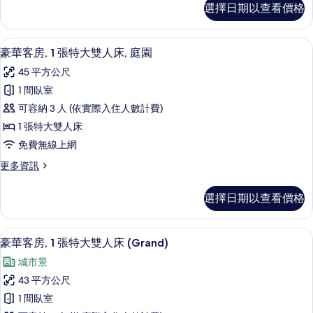
選擇日期以查看價格
華
雙
客
人
房,
高級寢具、羽絨被、迷你吧、客房內保
顯
7
1
床
豪華客房, 1 張特大雙人床, 庭園
示
張
的
45 平方公尺
特
豪
所
大
1 間臥室
華
雙
有
可容納 3 人 (依實際入住人數計費)
人
客
相
床
1 張特大雙人床
房,
的
片
免費無線上網
詳
1
情
更
更多資訊
張
多
特
豪
選擇日期以查看價格
華
大
客
雙
房,
高級寢具、羽絨被、迷你吧、客房內保
顯
6
1
人
豪華客房, 1 張特大雙人床 (Grand)
示
張
床,
城市景
特
豪
庭
大
43 平方公尺
華
雙
園
1 間臥室
人
客