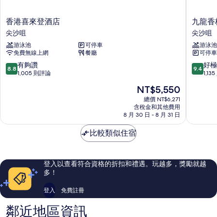
香
九
香港喜來登酒店
九龍香
港
龍
尖沙咀
尖沙咀
喜
香
游泳池
可停車
游泳池
來
格
免費無線上網
餐廳
可停車
登
里
酒
拉
8.8
9.4
有夠讚
好極
8.8
9.4
店
尖
分，
分，
1,005 則評論
1,13
尖
沙
滿
滿
現
NT$5,550
沙
咀
分
分
在
咀
10
10
總價 NT$6,271
價
含稅金和其他費用
分，
分，
格
8 月 30 日 - 8 月 31 日
有
好
為
夠
極
NT$5,550
比較類似住宿
讚，
了，
1,005
1,135
則
則
評
評
登入以查看符合資格的折扣和禮遇。玩越多，獎勵就越
論
論
多！
登入
免費註冊
鄰近地區資訊