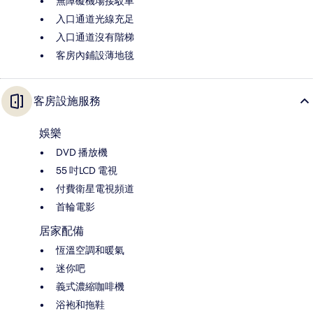
無障礙機場接駁車
入口通道光線充足
入口通道沒有階梯
客房內鋪設薄地毯
客房設施服務
娛樂
DVD 播放機
55 吋LCD 電視
付費衛星電視頻道
首輪電影
居家配備
恆溫空調和暖氣
迷你吧
義式濃縮咖啡機
浴袍和拖鞋