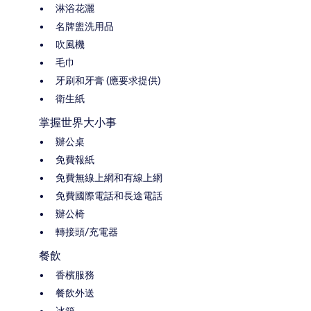
淋浴花灑
名牌盥洗用品
吹風機
毛巾
牙刷和牙膏 (應要求提供)
衛生紙
掌握世界大小事
辦公桌
免費報紙
免費無線上網和有線上網
免費國際電話和長途電話
辦公椅
轉接頭/充電器
餐飲
香檳服務
餐飲外送
冰箱