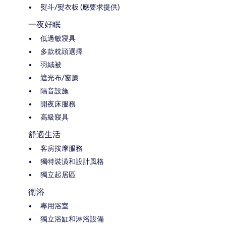
熨斗/熨衣板 (應要求提供)
一夜好眠
低過敏寢具
多款枕頭選擇
羽絨被
遮光布/窗簾
隔音設施
開夜床服務
高級寢具
舒適生活
客房按摩服務
獨特裝潢和設計風格
獨立起居區
衛浴
專用浴室
獨立浴缸和淋浴設備