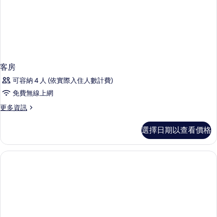
客房
可容納 4 人 (依實際入住人數計費)
免費無線上網
更
更多資訊
多
客
選擇日期以查看價格
房
的
詳
情