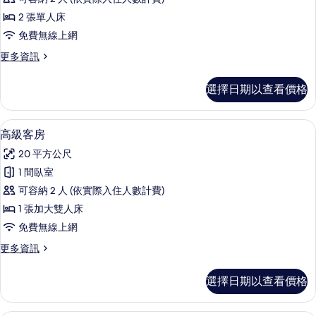
客
2 張單人床
房
免費無線上網
的
更
更多資訊
所
多
有
高
選擇日期以查看價格
級
相
客
片
房
迷你吧、客房內保險箱、書桌、熨斗/
顯
2
的
高級客房
示
詳
20 平方公尺
情
高
1 間臥室
級
可容納 2 人 (依實際入住人數計費)
客
1 張加大雙人床
房
免費無線上網
的
更
更多資訊
所
多
有
高
選擇日期以查看價格
級
相
客
片
房