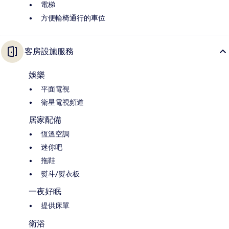
電梯
方便輪椅通行的車位
客房設施服務
娛樂
平面電視
衛星電視頻道
居家配備
恆溫空調
迷你吧
拖鞋
熨斗/熨衣板
一夜好眠
提供床單
衛浴