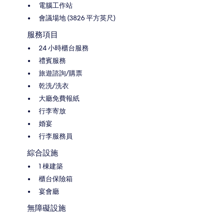
電腦工作站
會議場地 (3826 平方英尺)
服務項目
24 小時櫃台服務
禮賓服務
旅遊諮詢/購票
乾洗/洗衣
大廳免費報紙
行李寄放
婚宴
行李服務員
綜合設施
1 棟建築
櫃台保險箱
宴會廳
無障礙設施