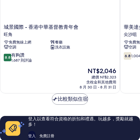
城
華
城景國際 - 香港中華基督教青年會
華美達
景
美
旺角
尖沙咀
國
達
免費無線上網
餐廳
免費無
際
尖
空調
洗衣設施
空調
-
沙
香
咀
8.8
6.8
有夠讚
6.8
1,0
8.8
港
尖
分，
分，
1,687 則評論
中
沙
滿
滿
現
NT$2,046
華
咀
分
分
在
基
10
10，
總價 NT$2,323
價
督
含稅金和其他費用
分，
1,004
格
8 月 30 日 - 8 月 31 日
教
有
則
為
青
夠
評
NT$2,046
比較類似住宿
年
讚，
論
會
1,687
旺
則
角
評
登入以查看符合資格的折扣和禮遇。玩越多，獎勵就越
論
多！
登入
免費註冊