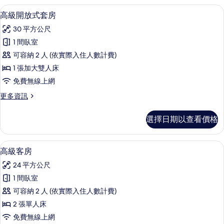
片
房
高級開放式套房 | 迷你吧、客房內保險
顯
1
的
高級開放式套房
示
詳
30 平方公尺
情
高
1 間臥室
級
可容納 2 人 (依實際入住人數計費)
開
1 張加大雙人床
放
免費無線上網
式
更
更多資訊
套
多
房
高
選擇日期以查看價格
級
的
開
所
放
高級客房 | 迷你吧、客房內保險箱、書
顯
1
式
高級客房
有
示
套
相
24 平方公尺
房
高
的
片
1 間臥室
級
詳
可容納 2 人 (依實際入住人數計費)
情
客
2 張單人床
房
免費無線上網