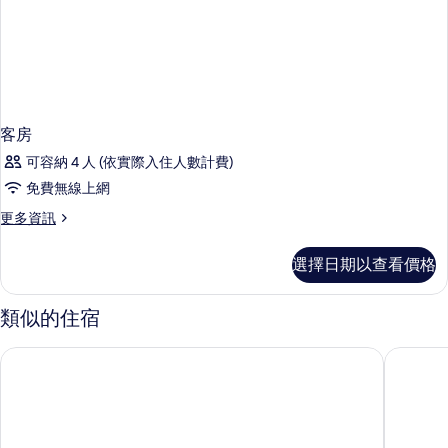
客房
可容納 4 人 (依實際入住人數計費)
免費無線上網
更
更多資訊
多
客
選擇日期以查看價格
房
的
詳
類似的住宿
情
城景國際 - 香港中華基督教青年會
華美達尖