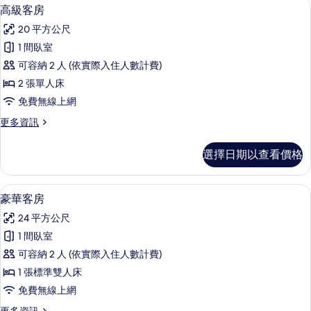
迷你吧、客房內保險箱、書桌、熨斗/
顯
2
的
高級客房
示
詳
20 平方公尺
情
高
1 間臥室
級
可容納 2 人 (依實際入住人數計費)
客
2 張單人床
房
免費無線上網
的
更
更多資訊
所
多
有
高
選擇日期以查看價格
級
相
客
片
房
豪華客房 | 迷你吧、客房內保險箱、書
顯
2
的
豪華客房
示
詳
24 平方公尺
情
豪
1 間臥室
華
可容納 2 人 (依實際入住人數計費)
客
1 張標準雙人床
房
免費無線上網
的
更