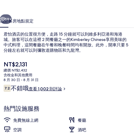
片
一個
下一個
集
59+
簡介
客房
地點
規定
君怡酒店的位置很方便，走路 15 分鐘就可以到維多利亞港和海港
城。旅客可以在這裡 2 間餐廳之一的Kimberley Chinese享用美味的
中式料理，這間餐廳在午餐和晚餐時間均有開放。此外，開車只要 5
分鐘左右就可以到彌敦道購物區和九龍灣。
目
NT$2,131
前
總價 NT$2,432
的
含稅金和其他費用
價
8 月 30 日 - 8 月 31 日
住宿正面
格
評
不錯哦
7.2
查看 1,002 則評論
是
7.2 分，滿分 10 分，
論
NT$2,131
熱門設施服務
免費無線上網
餐廳
空調
酒吧