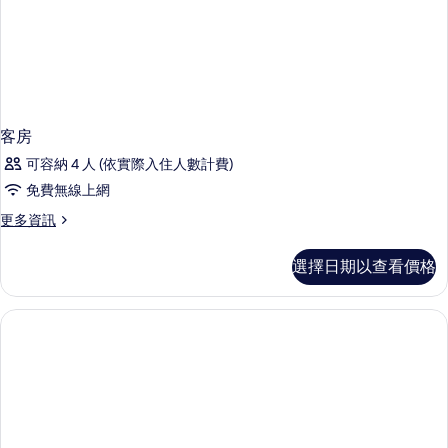
客房
可容納 4 人 (依實際入住人數計費)
免費無線上網
更
更多資訊
多
客
選擇日期以查看價格
房
的
詳
情