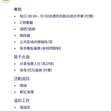
餐飲
每日 08:00 - 10:00供應吃到飽自助式早餐 (付費)
2 間餐廳
酒吧/酒廊
咖啡廳
公共區域供應咖啡/茶
客房餐點服務 (有時間限制)
親子出遊
兒童免費入住 (見詳情)
保母/托兒服務 (付費)
活動資訊
購物
鄰近海灘
遠距工作
會議室