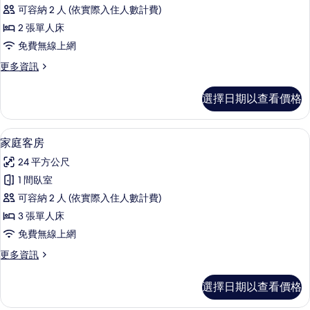
華
可容納 2 人 (依實際入住人數計費)
客
2 張單人床
房
免費無線上網
的
更
更多資訊
所
多
有
豪
選擇日期以查看價格
華
相
客
片
房
迷你吧、客房內保險箱、書桌、熨斗/
顯
2
的
家庭客房
示
詳
24 平方公尺
情
家
1 間臥室
庭
可容納 2 人 (依實際入住人數計費)
客
3 張單人床
房
免費無線上網
的
更
更多資訊
所
多
有
家
選擇日期以查看價格
庭
相
客