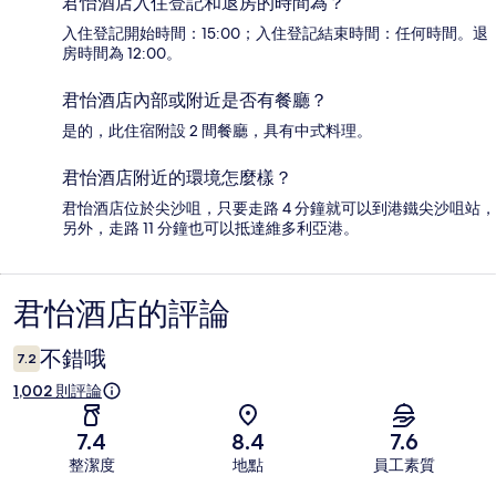
君怡酒店入住登記和退房的時間為？
入住登記開始時間：15:00；入住登記結束時間：任何時間。退
房時間為 12:00。
君怡酒店內部或附近是否有餐廳？
是的，此住宿附設 2 間餐廳，具有中式料理。
君怡酒店附近的環境怎麼樣？
君怡酒店位於尖沙咀，只要走路 4 分鐘就可以到港鐵尖沙咀站，
另外，走路 11 分鐘也可以抵達維多利亞港。
君怡酒店的評論
評
論
不錯哦
7.2
1,002 則評論
7.4
8.4
7.6
整潔度
地點
員工素質