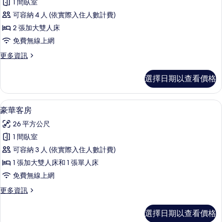
1 間臥室
華
可容納 4 人 (依實際入住人數計費)
客
2 張加大雙人床
房
免費無線上網
的
更
更多資訊
所
多
有
豪
選擇日期以查看價格
華
相
客
片
房
豪華客房 | 迷你吧、客房內保險箱、書
顯
1
的
豪華客房
示
詳
26 平方公尺
情
豪
1 間臥室
華
可容納 3 人 (依實際入住人數計費)
客
1 張加大雙人床和 1 張單人床
房
免費無線上網
的
更
更多資訊
所
多
有
豪
選擇日期以查看價格
華
相