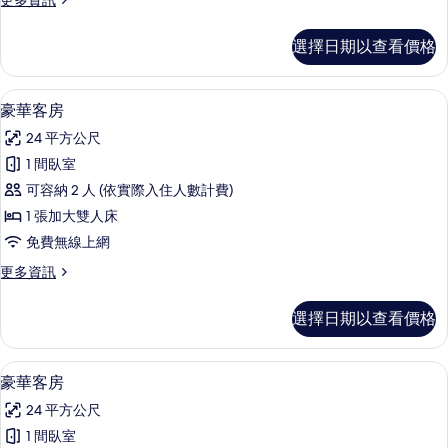
更多資訊
所
多
有
豪
選擇日期以查看價格
華
相
客
片
房
豪華客房 | 迷你吧、客房內保險箱、書
顯
2
的
豪華客房
示
詳
24 平方公尺
情
豪
1 間臥室
華
可容納 2 人 (依實際入住人數計費)
客
1 張加大雙人床
房
免費無線上網
的
更
更多資訊
所
多
有
豪
選擇日期以查看價格
華
相
客
片
房
迷你吧、客房內保險箱、書桌、熨斗/
顯
2
的
豪華客房
示
詳
24 平方公尺
情
豪
1 間臥室