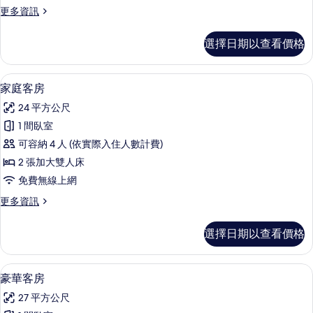
的
更
更多資訊
所
多
有
高
選擇日期以查看價格
級
相
客
片
房
家庭客房 | 迷你吧、客房內保險箱、書
顯
1
的
家庭客房
示
詳
24 平方公尺
情
家
1 間臥室
庭
可容納 4 人 (依實際入住人數計費)
客
2 張加大雙人床
房
免費無線上網
的
更
更多資訊
所
多
有
家
選擇日期以查看價格
庭
相
客
片
房
豪華客房 | 迷你吧、客房內保險箱、書
顯
1
的
豪華客房
示
詳
27 平方公尺
情
豪