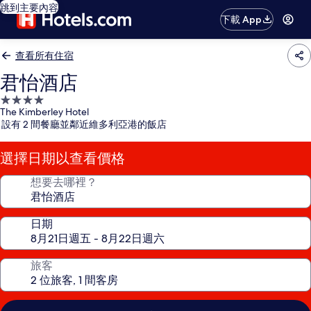
跳到主要內容
下載 App
查看所有住宿
君怡酒店
4.0
The Kimberley Hotel
星
設有 2 間餐廳並鄰近維多利亞港的飯店
級
住
選擇日期以查看價格
宿
想要去哪裡？
日期
旅客