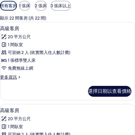
可
所有客房
1 張床
2 張床
3 張床以上
用
的
顯示 22 間客房 (共 22 間)
客
迷你吧、客房內保險箱、書桌、熨斗/
顯
2
高級客房
房
示
篩
20 平方公尺
高
選
1 間臥室
級
條
可容納 2 人 (依實際入住人數計費)
客
件
1 張標準雙人床
房
免費無線上網
的
更
更多資訊
所
多
有
高
選擇日期以查看價格
級
相
客
片
房
迷你吧、客房內保險箱、書桌、熨斗/
顯
2
的
高級客房
示
詳
20 平方公尺
情
高
1 間臥室
級
可容納 2 人 (依實際入住人數計費)