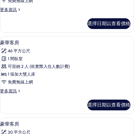
免費無線上網
的
更
更多資訊
所
多
有
豪
選擇日期以查看價格
華
相
客
片
房
豪華客房 | 迷你吧、客房內保險箱、書
顯
1
的
豪華客房
示
詳
46 平方公尺
情
豪
1 間臥室
華
可容納 2 人 (依實際入住人數計費)
客
1 張加大雙人床
房
免費無線上網
的
更
更多資訊
所
多
有
豪
選擇日期以查看價格
華
相
客
片
房
豪華客房 | 迷你吧、客房內保險箱、書
顯
1
的
豪華客房
示
詳
30 平方公尺
情