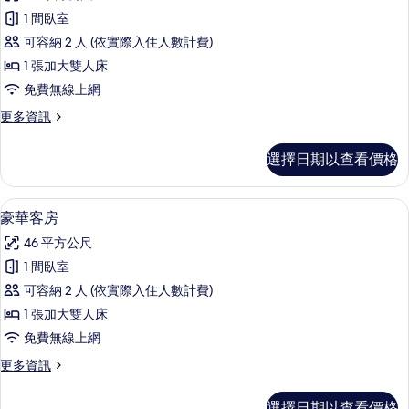
豪
1 間臥室
華
可容納 2 人 (依實際入住人數計費)
客
1 張加大雙人床
房
免費無線上網
的
更
更多資訊
所
多
有
豪
選擇日期以查看價格
華
相
客
片
房
豪華客房 | 迷你吧、客房內保險箱、書
顯
1
的
豪華客房
示
詳
46 平方公尺
情
豪
1 間臥室
華
可容納 2 人 (依實際入住人數計費)
客
1 張加大雙人床
房
免費無線上網
的
更
更多資訊
所
多
有
豪
選擇日期以查看價格