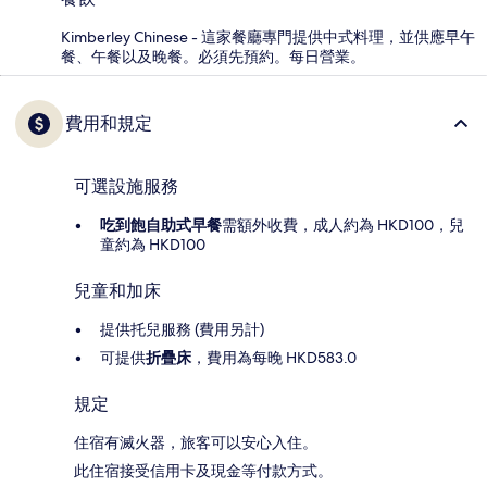
Kimberley Chinese - 這家餐廳專門提供中式料理，並供應早午
餐、午餐以及晚餐。必須先預約。每日營業。
費用和規定
可選設施服務
吃到飽自助式早餐
需額外收費，成人約為 HKD100，兒
童約為 HKD100
兒童和加床
提供托兒服務 (費用另計)
可提供
折疊床
，費用為每晚 HKD583.0
規定
住宿有滅火器，旅客可以安心入住。
此住宿接受信用卡及現金等付款方式。