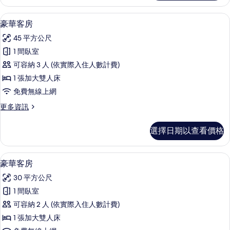
客
片
房
豪華客房 | 迷你吧、客房內保險箱、書
顯
1
的
豪華客房
示
詳
45 平方公尺
情
豪
1 間臥室
華
可容納 3 人 (依實際入住人數計費)
客
1 張加大雙人床
房
免費無線上網
的
更
更多資訊
所
多
有
豪
選擇日期以查看價格
華
相
客
片
房
豪華客房 | 迷你吧、客房內保險箱、書
顯
1
的
豪華客房
示
詳
30 平方公尺
情
豪
1 間臥室
華
可容納 2 人 (依實際入住人數計費)
客
1 張加大雙人床
房