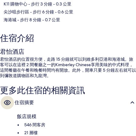
K11 購物中心
- 步行 3 分鐘
- 0.3 公里
尖沙咀步行區
- 步行 6 分鐘
- 0.6 公里
海港城
- 步行 8 分鐘
- 0.7 公里
住宿介紹
君怡酒店
君怡酒店的位置很方便，走路 15 分鐘就可以到維多利亞港和海港城。旅
客可以在這裡 2 間餐廳之一的Kimberley Chinese享用美味的中式料理，
這間餐廳在午餐和晚餐時間均有開放。此外，開車只要 5 分鐘左右就可以
到彌敦道購物區和九龍灣。
更多此住宿的相關資訊
住宿摘要
飯店規模
546 間客房
21 層樓