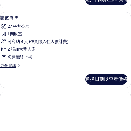
華
相
客
片
房
家庭客房 | 迷你吧、客房內保險箱、書
顯
1
的
家庭客房
示
詳
27 平方公尺
情
家
1 間臥室
庭
可容納 4 人 (依實際入住人數計費)
客
2 張加大雙人床
房
免費無線上網
的
更
更多資訊
所
多
有
家
選擇日期以查看價格
庭
相
客
片
房
的
詳
情