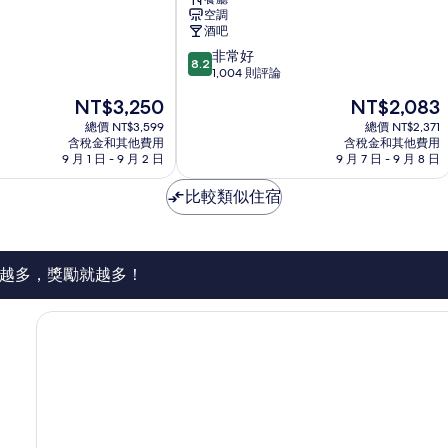
咀
空調
酒
酒吧
店
8.2
非常好
尖
8.2
分，
1,004 則評論
沙
滿
咀
現
現
NT$3,250
NT$2,083
分
在
在
10
總價 NT$3,599
總價 NT$2,371
價
價
含稅金和其他費用
含稅金和其他費用
分，
格
格
9 月 1 日 - 9 月 2 日
9 月 7 日 - 9 月 8 日
非
為
為
常
NT$3,250
NT$2,083
比較類似住宿
好，
1,004
則
評
論
越多，獎勵就越多！