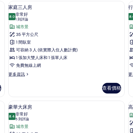
床
床
書桌、筆電工作空間、熨斗/熨衣板
家庭三人房 | 客房內保險箱、書桌、筆
顯
12
房
房
家庭三人房
行
示
的
的
非常好
詳
8.0
詳
8.
8.0 分，滿分 10 分
家
(1
1 則評論
情
情
則
庭
城市景
評
三
35 平方公尺
論)
人
1 間臥室
房
可容納 3 人 (依實際入住人數計費)
的
1 張加大雙人床和 1 張單人床
所
免費無線上網
有
更
更
更多資訊
更
多
多
相
家
行
格
查看價格
片
庭
政
三
大
人
床
書桌、筆電工作空間、熨斗/熨衣板
豪華大床房 | 客房內保險箱、書桌、筆
顯
5
房
房
豪華大床房
高
示
的
帶
非常好
詳
8.4
浴
8.4 分，滿分 10 分
豪
(5
5 則評論
情
缸
則
華
城市景
的
評
詳