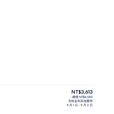
尊貴大床房 | 客房內保險箱、書桌、
目
NT$3,613
前
總價 NT$4,083
的
含稅金和其他費用
家庭三人房 | 客房內保險箱、書桌、
價
9 月 1 日 - 9 月 2 日
格
是