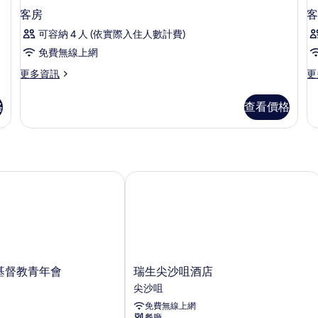
客房
客
可容納 4 人 (依實際入住人數計費)
免費無線上網
更
更
更多資訊
更
多
多
客
客
格
查看價格
房
房
的
的
詳
詳
情
情
基督教青年會
瑞生尖沙咀酒店
瑞
港基督教青年會
瑞生尖沙咀酒店
生
尖沙咀
尖
免費無線上網
沙
餐廳