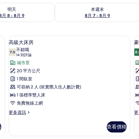
8 - 8月 9) 的供應情況
查看本週末 (8月 7 - 8月 9) 的供應情況
明天
本週末
8月 8 - 8月 9
8月 7 - 8月 9
書桌、筆電工作空間、熨斗/熨衣板
高級大床房 | 客房內保險箱、書桌、筆
顯
5
高級大床房
豪
示
不錯哦
7.0
8.
7.0 分，滿分 10 分
高
(14
14 則評論
則
級
城市景
評
大
20 平方公尺
論)
床
1 間臥室
房
可容納 2 人 (依實際入住人數計費)
的
1 張標準雙人床
所
免費無線上網
有
更
更
更多資訊
更
多
多
相
高
豪
格
查看價格
片
級
華
大
雙