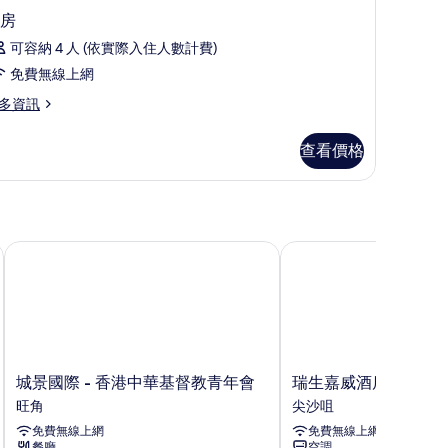
房
可容納 4 人 (依實際入住人數計費)
免費無線上網
多資訊
查看價格
城景國際 - 香港中華基督教青年會
瑞生嘉威酒店
城
瑞
城景國際 - 香港中華基督教青年會
瑞生嘉威酒店
景
生
旺角
尖沙咀
國
嘉
免費無線上網
免費無線上網
際
威
餐廳
空調