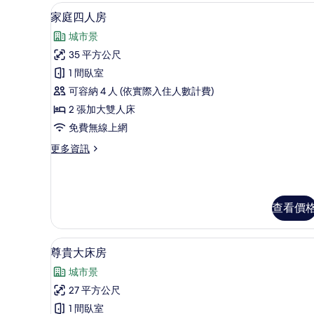
的
家庭四人房 | 客房內保險箱、
顯
詳
16
家庭四人房
情
示
城市景
家
35 平方公尺
庭
1 間臥室
四
可容納 4 人 (依實際入住人數計費)
人
2 張加大雙人床
房
免費無線上網
的
更
更多資訊
所
多
有
家
庭
相
四
查看價
片
人
房
的
尊貴大床房 | 客房內保險箱、
顯
詳
11
尊貴大床房
情
示
城市景
尊
27 平方公尺
貴
1 間臥室