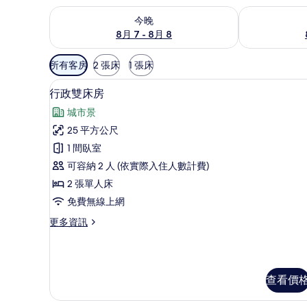
查看今晚 (8月 7 - 8月 8) 的供應情況
查看明天 (8月 
今晚
8月 7 - 8月 8
可
所有客房
2 張床
1 張床
用
行政雙床房 | 客房內保險箱、
顯
的
8
行政雙床房
示
客
城市景
房
行
25 平方公尺
篩
政
1 間臥室
選
雙
條
可容納 2 人 (依實際入住人數計費)
床
件
2 張單人床
房
免費無線上網
的
更
更多資訊
所
多
有
行
政
相
雙
查看價
片
床
房