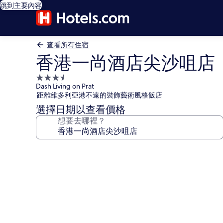
跳到主要內容
查看所有住宿
香港一尚酒店尖沙咀店
3.5
Dash Living on Prat
星
距離維多利亞港不遠的裝飾藝術風格飯店
級
選擇日期以查看價格
住
想要去哪裡？
宿
香
港
一
尚
酒