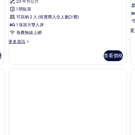
大
23 平方公尺
情
論)
床
1 間臥室
房
可容納 2 人 (依實際入住人數計費)
的
1 張加大雙人床
更
更
所
免費無線上網
多
有
高
更
更多資訊
級
多
相
雙
豪
格
查看價格
片
床
華
房
大
的
床
詳
房
情
的
詳
情