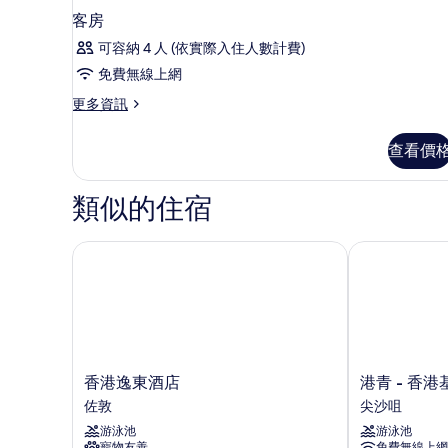
客房
可容納 4 人 (依實際入住人數計費)
免費無線上網
更
更多資訊
多
客
查看價
房
的
詳
類似的住宿
情
香港逸東酒店
港青 - 香港
香
港
香港逸東酒店
港青 - 香
港
青
佐敦
尖沙咀
逸
-
游泳池
游泳池
東
香
寵物友善
免費無線上網