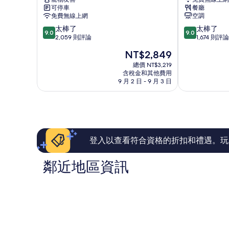
酒
港
可停車
餐廳
店
基
免費無線上網
空調
佐
督
9.0
9.0
太棒了
太棒了
敦
教
9.0
9.0
分，
分，
2,059 則評論
1,674 則評論
青
滿
滿
年
現
NT$2,849
分
分
會
在
10
10
總價 NT$3,219
尖
價
含稅金和其他費用
分，
分，
沙
格
9 月 2 日 - 9 月 3 日
太
太
咀
為
棒
棒
NT$2,849
了，
了，
2,059
1,674
則
則
評
評
論
論
登入以查看符合資格的折扣和禮遇。玩
鄰近地區資訊