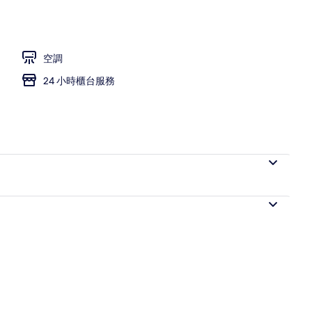
、書桌、筆電工作空間、熨斗/熨衣板
空調
24 小時櫃台服務