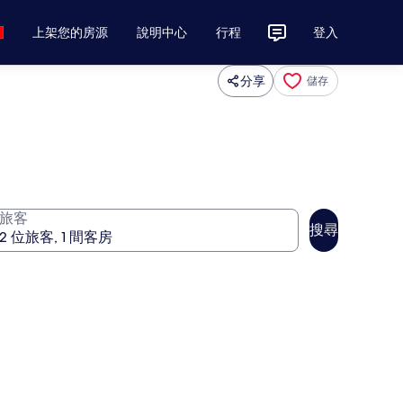
上架您的房源
說明中心
行程
登入
分享
儲存
旅客
搜尋