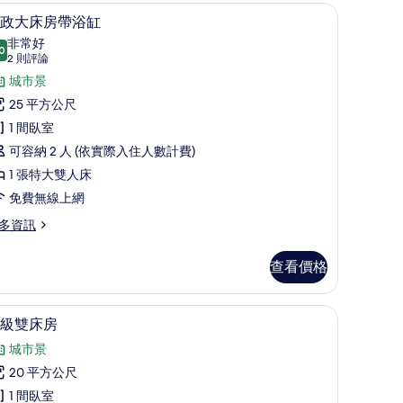
電工作空間、熨斗/熨衣板
行政大床房帶浴缸 | 客房內保險箱、書桌、筆
顯
5
政大床房帶浴缸
示
非常好
0
8.0 分，滿分 10 分
行
(2
2 則評論
則
政
城市景
評
大
25 平方公尺
論)
床
1 間臥室
房
可容納 2 人 (依實際入住人數計費)
帶
1 張特大雙人床
浴
免費無線上網
缸
多資訊
的
查看價格
所
有
電工作空間、熨斗/熨衣板
客房內保險箱、書桌、筆電工作空間、熨斗/熨
顯
相
6
級雙床房
示
片
城市景
高
20 平方公尺
級
1 間臥室