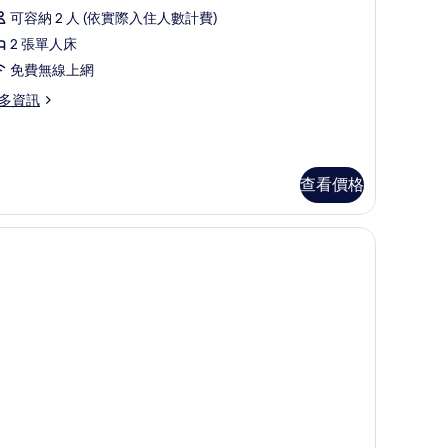
雙
可容納 2 人 (依實際入住人數計費)
床
2 張單人床
房
免費無線上網
的
多資訊
所
有
相
查看價格
片