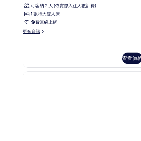
大
可容納 2 人 (依實際入住人數計費)
床
1 張特大雙人床
房
免費無線上網
的
更
更多資訊
所
多
有
尊
貴
相
大
查看價
片
床
房
的
詳
情