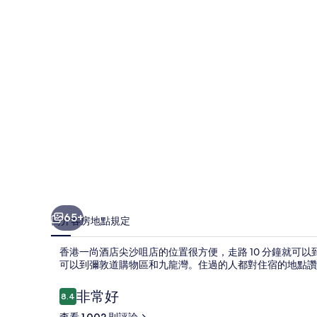
店
尖
沙
咀
店
的
相
片
集
65+
簡介
客房
地點
規定
香港一尚酒店尖沙咀店的位置很方便，走路 10 分鐘就可以
可以到彌敦道購物區和九龍灣。住過的人都對住宿的地點讚
評
非常好
8.4
8.4 分，滿分 10 分，
論
查看 1,002 則評論