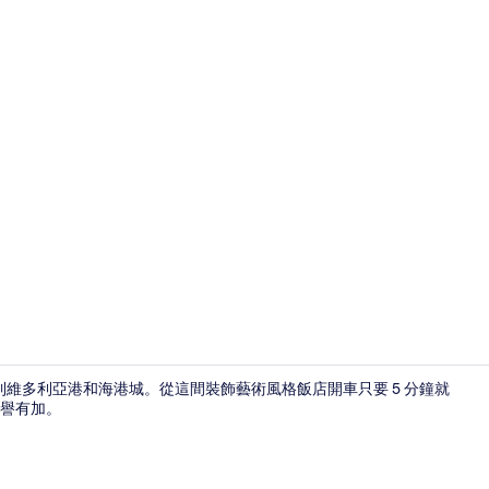
建築設計
到維多利亞港和海港城。從這間裝飾藝術風格飯店開車只要 5 分鐘就
譽有加。
建築設計