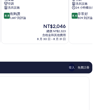
-
酒
空調
洗衣設施
香
店
洗衣設施
24 小時櫃台服務
港
尖
8.8
8.4
有夠讚
非常好
中
沙
8.8
8.4
分，
分，
1,687 則評論
809 則評論
華
咀
滿
滿
基
現
NT$2,046
分
分
督
在
10
10
總價 NT$2,323
教
價
含稅金和其他費用
分，
分，
青
格
8 月 30 日 - 8 月 31 日
9
有
非
年
為
夠
常
會
NT$2,046
讚，
好，
旺
1,687
809
角
則
則
評
評
論
論
登入
免費註冊