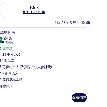
查看下週末 (8月 14 - 8月 16) 的供應情況
下週末
8月 14 - 8月 16
顯示 12 間客房 (共 12 間)
電工作空間、熨斗/熨衣板
客房景觀
顯
6
華雙床房
示
有夠讚
8
8.8 分，滿分 10 分
豪
(11
11 則評論
則
華
城市景
評
雙
23 平方公尺
論)
床
1 間臥室
房
可容納 2 人 (依實際入住人數計費)
的
2 張單人床
所
免費無線上網
有
多資訊
相
查看價格
片