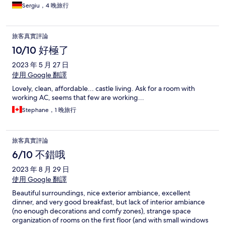
Sergiu，4 晚旅行
旅客真實評論
10/10 好極了
2023 年 5 月 27 日
使用 Google 翻譯
Lovely, clean, affordable... castle living. Ask for a room with
working AC, seems that few are working...
Stephane，1 晚旅行
旅客真實評論
6/10 不錯哦
2023 年 8 月 29 日
使用 Google 翻譯
Beautiful surroundings, nice exterior ambiance, excellent
dinner, and very good breakfast, but lack of interior ambiance
(no enough decorations and comfy zones), strange space
organization of rooms on the first floor (and with small windows