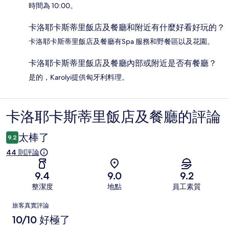
時間為 10:00。
卡洛耶卡斯蒂里飯店及餐廳和附近有什麼好看好玩的？
卡洛耶卡斯蒂里飯店及餐廳有Spa 服務和野餐區以及花園。
卡洛耶卡斯蒂里飯店及餐廳內部或附近是否有餐廳？
是的，Karolyi提供匈牙利料理。
卡洛耶卡斯蒂里飯店及餐廳的評論
評
論
太棒了
9.2
44 則評論
9.4
9.0
9.2
整潔度
地點
員工素質
評
旅客真實評論
論
10/10 好極了