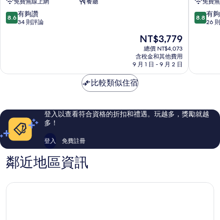
免費無線上網
餐廳
免費無
什
白
8.6
8.8
有夠讚
有夠
8.6
8.8
堡
分，
分，
34 則評論
26 
匈
滿
滿
現
NT$3,779
牙
分
分
在
利
10
10
總價 NT$4,073
價
含稅金和其他費用
國
分，
分，
格
9 月 1 日 - 9 月 2 日
王
有
有
為
飯
夠
夠
NT$3,779
比較類似住宿
店
讚，
讚，
Szekesf
34
26
則
則
評
評
登入以查看符合資格的折扣和禮遇。玩越多，獎勵就越
論
論
多！
登入
免費註冊
鄰近地區資訊