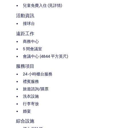
兒童免費入住 (見詳情)
活動資訊
撞球台
遠距工作
商務中心
5 間會議室
會議中心 (4844 平方英尺)
服務項目
24 小時櫃台服務
禮賓服務
旅遊諮詢/購票
洗衣設施
行李寄放
婚宴
綜合設施