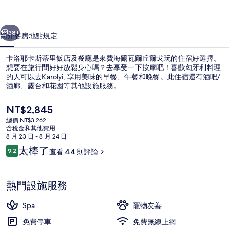
里
一個
下一個
飯
38+
簡介
客房
地點
規定
店
卡洛耶卡斯蒂里飯店及餐廳是來費海爾瓦爾丘爾戈玩的住宿好選擇。
及
想要在旅行間好好放鬆身心嗎？去享受一下按摩吧！喜歡匈牙利料理
的人可以去Karolyi, 享用美味的早餐、午餐和晚餐。此住宿還有酒吧/
餐
酒廊、露台和花園等其他設施服務。
廳
目
NT$2,845
的
前
總價 NT$3,262
的
相
含稅金和其他費用
價
8 月 23 日 - 8 月 24 日
住宿一隅
片
格
評
太棒了
9.2
查看 44 則評論
是
9.2 分，滿分 10 分，
論
集
NT$2,845
熱門設施服務
Spa
寵物友善
免費停車
免費無線上網