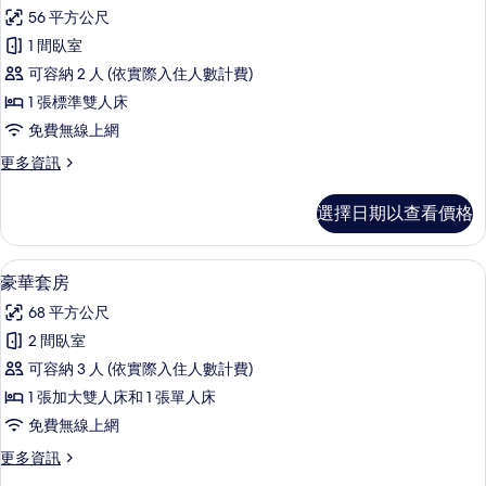
示
套
相
56 平方公尺
房
普
的
片
1 間臥室
通
詳
可容納 2 人 (依實際入住人數計費)
情
開
1 張標準雙人床
放
免費無線上網
式
更
更多資訊
套
多
房
普
選擇日期以查看價格
通
的
開
所
放
迷你吧、客房內保險箱、書桌、熨斗/
顯
5
式
豪華套房
有
示
套
相
68 平方公尺
房
豪
的
片
2 間臥室
華
詳
可容納 3 人 (依實際入住人數計費)
情
套
1 張加大雙人床和 1 張單人床
房
免費無線上網
的
更
更多資訊
所
多