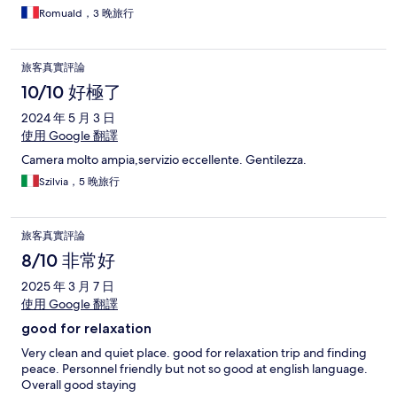
Romuald，3 晚旅行
旅客真實評論
10/10 好極了
2024 年 5 月 3 日
使用 Google 翻譯
Camera molto ampia,servizio eccellente. Gentilezza.
Szilvia，5 晚旅行
旅客真實評論
8/10 非常好
2025 年 3 月 7 日
使用 Google 翻譯
good for relaxation
Very clean and quiet place. good for relaxation trip and finding
peace. Personnel friendly but not so good at english language.
Overall good staying