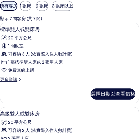
可
所有客房
1 張床
2 張床
3 張床以上
用
的
顯示 7 間客房 (共 7 間)
客
標準雙人或雙床房 | 迷你吧、客房內保
顯
6
標準雙人或雙床房
房
示
篩
20 平方公尺
標
選
1 間臥室
準
條
可容納 3 人 (依實際入住人數計費)
雙
件
1 張標準雙人床或 2 張單人床
人
免費無線上網
或
更
更多資訊
雙
多
床
標
選擇日期以查看價格
準
房
雙
的
人
高級雙人或雙床房 | 迷你吧、客房內保
顯
5
或
高級雙人或雙床房
所
示
雙
有
20 平方公尺
床
高
房
相
可容納 2 人 (依實際入住人數計費)
級
的
2 張單人床