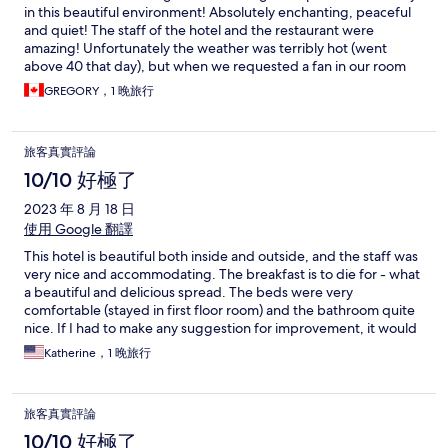
in this beautiful environment! Absolutely enchanting, peaceful
and quiet! The staff of the hotel and the restaurant were
amazing! Unfortunately the weather was terribly hot (went
above 40 that day), but when we requested a fan in our room
by the time we got back it was delivered. The restaurant was
GREGORY，1 晚旅行
also first class. The food was delicious and the service was
beyond our expectations! The waitresses might be young but
don’t let that fool you, they were very professional! The castle
旅客真實評論
grounds are beautiful, well kept and tranquil! We will definitely
stop at Karolyi Kastely again our next visit to Hungary! Thank you
10/10 好極了
for your hospitality and amazing service!
2023 年 8 月 18 日
使用 Google 翻譯
This hotel is beautiful both inside and outside, and the staff was
very nice and accommodating. The breakfast is to die for - what
a beautiful and delicious spread. The beds were very
comfortable (stayed in first floor room) and the bathroom quite
nice. If I had to make any suggestion for improvement, it would
be to have a small fan in the room in case it is hot out. With the
Katherine，1 晚旅行
door and window closed there's no air movement. If you open
the windows, unless it's windy outside, there's still no air
movement and mosquitos may come in. A fan of any kind in the
旅客真實評論
room to move air around while sleeping would be a nice touch.
10/10 好極了