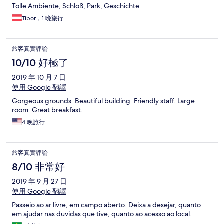
Tolle Ambiente, Schloß, Park, Geschichte...
Tibor，1 晚旅行
旅客真實評論
10/10 好極了
2019 年 10 月 7 日
使用 Google 翻譯
Gorgeous grounds. Beautiful building. Friendly staff. Large
room. Great breakfast.
4 晚旅行
旅客真實評論
8/10 非常好
2019 年 9 月 27 日
使用 Google 翻譯
Passeio ao ar livre, em campo aberto. Deixa a desejar, quanto
em ajudar nas duvidas que tive, quanto ao acesso ao local.