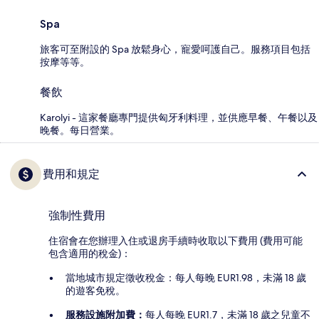
Spa
旅客可至附設的 Spa 放鬆身心，寵愛呵護自己。服務項目包括
按摩等等。
餐飲
Karolyi - 這家餐廳專門提供匈牙利料理，並供應早餐、午餐以及
晚餐。每日營業。
費用和規定
強制性費用
住宿會在您辦理入住或退房手續時收取以下費用 (費用可能
包含適用的稅金)：
當地城市規定徵收稅金：每人每晚 EUR1.98，未滿 18 歲
的遊客免稅。
服務設施附加費：
每人每晚 EUR1.7，未滿 18 歲之兒童不