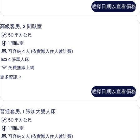
有
豪
選擇日期以查看價格
華
相
套
片
房
高級客房, 2 間臥室 | 迷你吧、客房
顯
6
的
高級客房, 2 間臥室
示
詳
50 平方公尺
情
高
1 間臥室
級
可容納 4 人 (依實際入住人數計費)
客
4 張單人床
房,
免費無線上網
2
更
更多資訊
間
多
臥
高
選擇日期以查看價格
級
室
客
的
房,
普通套房, 1 張加大雙人床 | 迷你吧
顯
6
2
所
普通套房, 1 張加大雙人床
示
間
有
50 平方公尺
臥
普
相
室
1 間臥室
通
的
片
可容納 2 人 (依實際入住人數計費)
詳