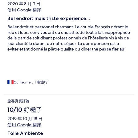
2020 年 8 月 9 日
使用 Google 翻譯
Bel endroit mais triste expérience...
Bel endroit et personnel charmant. Le couple Français gérant le
lieu et leurs convives ont eu une attitude tout à fait inappropriée
de la part de soit disant professionnels de l’hôtellerie vis à vis de
leur clientèle durant de notre séjour. La demi pension est à
éviter étant donné la piètre qualité du dîner (ne pas se fier au
site de l’hôtel qui indique un restaurant gastronomique et un
dîner en 4 services, il s'agit en fait d'un buffet sans intérêt, voir
mes photos) et son prix élevé en comparaison des prix d'un bon
restaurant en Hongrie.
Guillaume，1 晚旅行
旅客真實評論
10/10 好極了
2019 年 10 月 18 日
使用 Google 翻譯
Tolle Ambiente