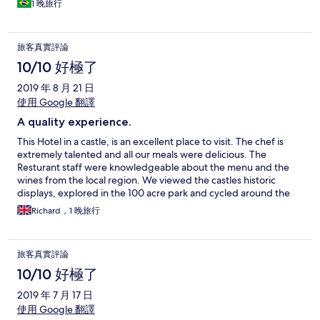
1 晚旅行
旅客真實評論
10/10 好極了
2019 年 8 月 21 日
使用 Google 翻譯
A quality experience.
This Hotel in a castle, is an excellent place to visit. The chef is
extremely talented and all our meals were delicious. The
Resturant staff were knowledgeable about the menu and the
wines from the local region. We viewed the castles historic
displays, explored in the 100 acre park and cycled around the
local villages. This Hotel is an amazing facility in a 200 year old
Richard，1 晚旅行
castle that has been restored to a very high standard. We
recommend a stay in this Hotel.
旅客真實評論
10/10 好極了
2019 年 7 月 17 日
使用 Google 翻譯