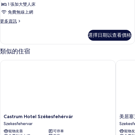
套
情
1 張加大雙人床
房,
免費無線上網
1
更
更多資訊
張
多
加
普
選擇日期以查看價格
通
大
套
雙
房,
類似的住宿
1
人
張
床
Castrum Hotel Székesfehérvár
美居塞克
加
的
大
雙
所
人
有
床
的
相
詳
片
情
Castrum
美
Castrum Hotel Székesfehérvár
美居塞
Hotel
居
Szekesfehervar
Szekesf
Székesfehérvár
塞
寵物友善
可停車
寵物友
Szekesfehervar
克