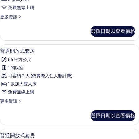
片
詳
雙
情
免費無線上網
人
更
更多資訊
或
多
雙
高
選擇日期以查看價格
級
床
雙
房
人
普通開放式套房 | 迷你吧、客房內保險
顯
5
或
普通開放式套房
的
示
雙
所
56 平方公尺
床
普
房
有
1 間臥室
通
的
相
可容納 2 人 (依實際入住人數計費)
詳
開
情
片
1 張加大雙人床
放
免費無線上網
式
更
更多資訊
套
多
房
普
選擇日期以查看價格
通
的
開
所
放
迷你吧、客房內保險箱、書桌、熨斗/
顯
6
式
普通開放式套房
有