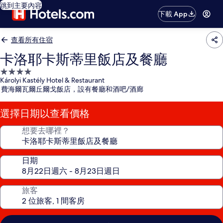
跳到主要內容
下載 App
查看所有住宿
卡洛耶卡斯蒂里飯店及餐廳
4.0
Károlyi Kastély Hotel & Restaurant
星
費海爾瓦爾丘爾戈飯店，設有餐廳和酒吧/酒廊
級
住
選擇日期以查看價格
宿
想要去哪裡？
日期
旅客