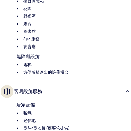
櫃台保險箱
花園
野餐區
露台
圖書館
Spa 服務
宴會廳
無障礙設施
電梯
方便輪椅進出的註冊櫃台
客房設施服務
居家配備
暖氣
迷你吧
熨斗/熨衣板 (應要求提供)