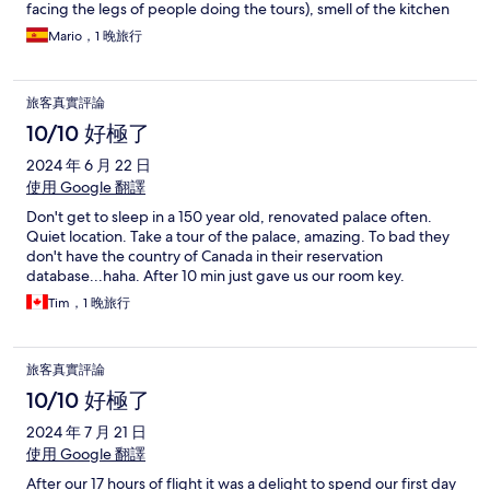
facing the legs of people doing the tours), smell of the kitchen
spreading to the rooms in the western wing, and long walk from
Mario，1 晚旅行
parking area to the entrance (on earth path, which may be a
problem in the case of rains)
旅客真實評論
10/10 好極了
2024 年 6 月 22 日
使用 Google 翻譯
Don't get to sleep in a 150 year old, renovated palace often.
Quiet location. Take a tour of the palace, amazing. To bad they
don't have the country of Canada in their reservation
database...haha. After 10 min just gave us our room key.
Tim，1 晚旅行
旅客真實評論
10/10 好極了
2024 年 7 月 21 日
使用 Google 翻譯
After our 17 hours of flight it was a delight to spend our first day