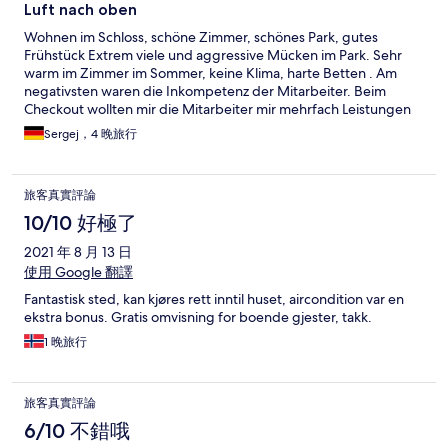
Luft nach oben
Wohnen im Schloss, schöne Zimmer, schönes Park, gutes
Frühstück Extrem viele und aggressive Mücken im Park. Sehr
warm im Zimmer im Sommer, keine Klima, harte Betten . Am
negativsten waren die Inkompetenz der Mitarbeiter. Beim
Checkout wollten mir die Mitarbeiter mir mehrfach Leistungen
buchen, die ich bereits bezahlt habe. Das ganze hat 15 Minuten
Sergej，4 晚旅行
gedauert. Bei meinem Kollegen wurde es noch schlimmer, da
wurden Sachen in Rechnung gestellt, die er gar nicht hatte
旅客真實評論
10/10 好極了
2021 年 8 月 13 日
使用 Google 翻譯
Fantastisk sted, kan kjøres rett inntil huset, aircondition var en
ekstra bonus. Gratis omvisning for boende gjester, takk.
1 晚旅行
旅客真實評論
6/10 不錯哦