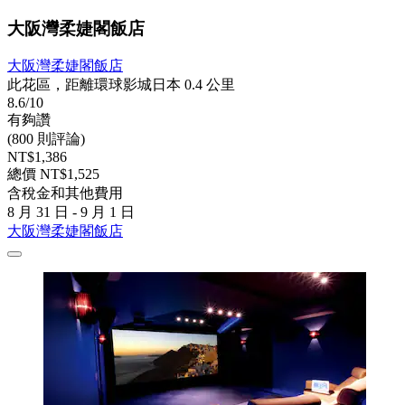
大阪灣柔婕閣飯店
大阪灣柔婕閣飯店
此花區，距離環球影城日本 0.4 公里
8.6/10
有夠讚
(800 則評論)
NT$1,386
總價 NT$1,525
含稅金和其他費用
8 月 31 日 - 9 月 1 日
大阪灣柔婕閣飯店