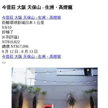
今昔莊 大阪 天保山 - 生洲・高燈籠
今昔莊 大阪 天保山 - 生洲・高燈籠
距離環球影城日本 1 公里
9.8/10
好極了
(6 則評論)
NT$10,822
總價 NT$17,096
8 月 12 日 - 8 月 13 日
今昔莊 大阪 天保山 - 生洲・高燈籠