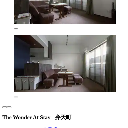
The Wonder At Stay - 弁天町 -