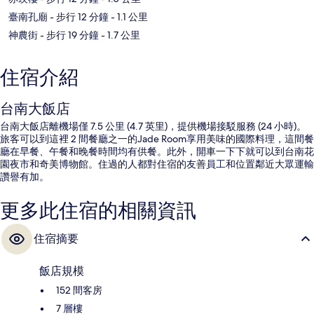
臺南孔廟
- 步行 12 分鐘
- 1.1 公里
神農街
- 步行 19 分鐘
- 1.7 公里
住宿介紹
台南大飯店
台南大飯店離機場僅 7.5 公里 (4.7 英里)，提供機場接駁服務 (24 小時)。
旅客可以到這裡 2 間餐廳之一的Jade Room享用美味的國際料理，這間餐
廳在早餐、午餐和晚餐時間均有供餐。此外，開車一下下就可以到台南花
園夜市和奇美博物館。住過的人都對住宿的友善員工和位置鄰近大眾運輸
讚譽有加。
更多此住宿的相關資訊
住宿摘要
飯店規模
152 間客房
7 層樓