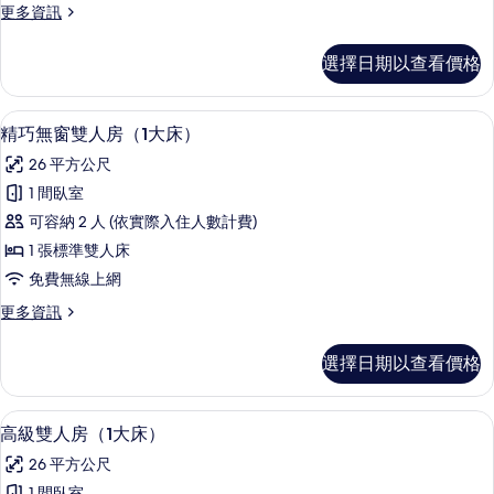
更
更多資訊
（3
多
小
高
選擇日期以查看價格
級
床）
三
的
人
精巧無窗雙人房（1大床） | 遮光布/
顯
3
房
精巧無窗雙人房（1大床）
所
示
（3
有
26 平方公尺
小
精
床）
相
1 間臥室
巧
的
片
可容納 2 人 (依實際入住人數計費)
詳
無
情
1 張標準雙人床
窗
免費無線上網
雙
更
更多資訊
人
多
房
精
選擇日期以查看價格
巧
（1
無
大
窗
高級雙人房（1大床） | 遮光布/窗簾
顯
5
雙
高級雙人房（1大床）
床）
示
人
的
26 平方公尺
房
高
（1
1 間臥室