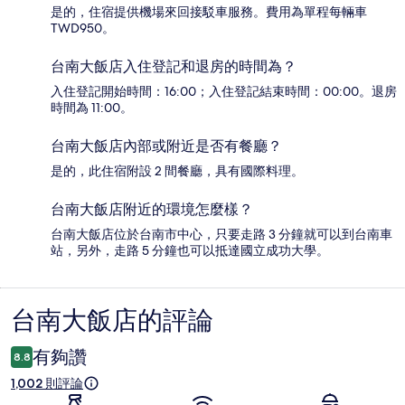
是的，住宿提供機場來回接駁車服務。費用為單程每輛車
TWD950。
台南大飯店入住登記和退房的時間為？
入住登記開始時間：16:00；入住登記結束時間：00:00。退房
時間為 11:00。
台南大飯店內部或附近是否有餐廳？
是的，此住宿附設 2 間餐廳，具有國際料理。
台南大飯店附近的環境怎麼樣？
台南大飯店位於台南市中心，只要走路 3 分鐘就可以到台南車
站，另外，走路 5 分鐘也可以抵達國立成功大學。
台南大飯店的評論
評
論
有夠讚
8.8
1,002 則評論