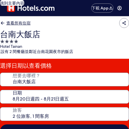
跳到主要內容
下載 App
查看所有住宿
台南大飯店
4.0
Hotel Tainan
星
設有 2 間餐廳並鄰近台南花園夜市的飯店
級
住
選擇日期以查看價格
宿
想要去哪裡？
日期
旅客