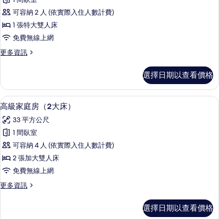
所
級
大
有
可容納 2 人 (依實際入住人數計費)
床）
雙
的
相
1 張特大雙人床
人
詳
片
免費無線上網
情
房
更
更多資訊
（1
多
大
高
選擇日期以查看價格
級
床）
雙
的
人
高級家庭房（2大床） | 遮光布/窗簾
顯
6
房
高級家庭房（2大床）
所
示
（1
有
33 平方公尺
大
高
床）
相
1 間臥室
級
的
片
可容納 4 人 (依實際入住人數計費)
詳
家
情
2 張加大雙人床
庭
免費無線上網
房
更
更多資訊
（2
多
大
高
選擇日期以查看價格
級
床）