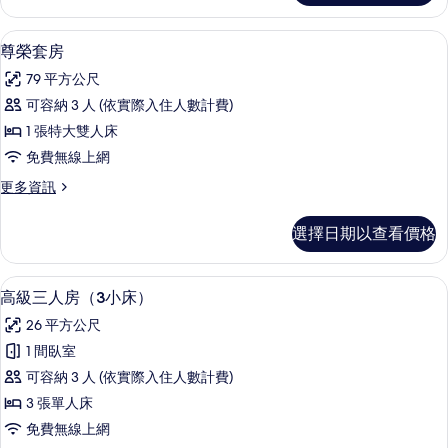
有
套
相
房
尊榮套房 | 遮光布/窗簾、免費無線上
顯
8
的
尊榮套房
片
示
詳
79 平方公尺
情
尊
可容納 3 人 (依實際入住人數計費)
榮
1 張特大雙人床
套
免費無線上網
房
更
更多資訊
的
多
所
尊
選擇日期以查看價格
榮
有
套
相
房
高級三人房（3小床） | 遮光布/窗簾
顯
5
的
高級三人房（3小床）
片
示
詳
26 平方公尺
情
高
1 間臥室
級
可容納 3 人 (依實際入住人數計費)
三
3 張單人床
人
免費無線上網
房