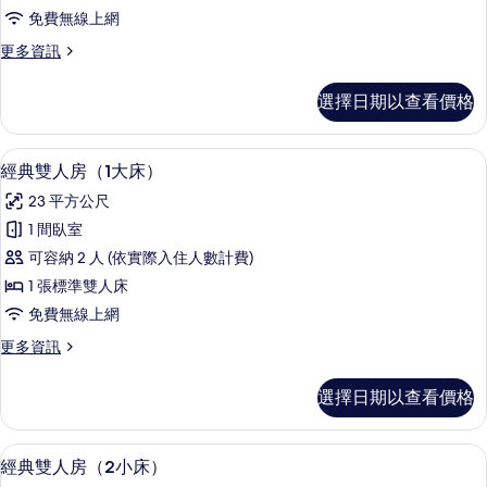
庭
免費無線上網
房
更
更多資訊
(2
多
大
尊
選擇日期以查看價格
榮
床)
家
的
庭
經典雙人房（1大床） | 遮光布/窗簾
顯
5
房
所
經典雙人房（1大床）
示
(2
有
23 平方公尺
大
經
相
床)
1 間臥室
典
的
片
可容納 2 人 (依實際入住人數計費)
詳
雙
情
1 張標準雙人床
人
免費無線上網
房
更
更多資訊
（1
多
大
經
選擇日期以查看價格
典
床）
雙
的
人
經典雙人房（2小床） | 遮光布/窗簾
顯
4
房
經典雙人房（2小床）
所
示
（1