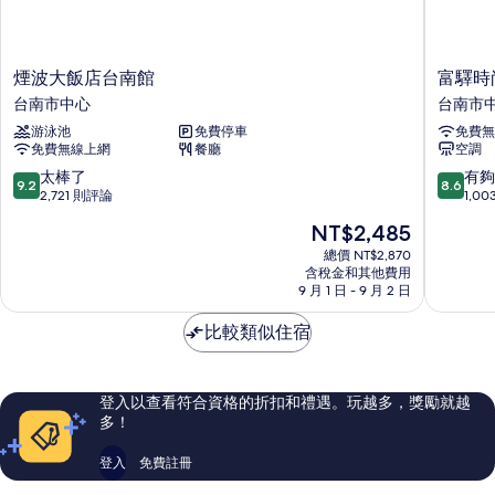
煙
富
煙波大飯店台南館
富驛時
波
驛
台南市中心
台南市
大
時
游泳池
免費停車
免費無
飯
尚
免費無線上網
餐廳
空調
店
酒
台
店
9.2
8.6
太棒了
有夠
9.2
8.6
南
台
分，
分，
2,721 則評論
1,0
館
南
滿
滿
現
NT$2,485
台
民
分
分
在
南
生
10
10
總價 NT$2,870
價
市
含稅金和其他費用
路
分，
分，
格
9 月 1 日 - 9 月 2 日
中
館
太
有
為
心
台
棒
夠
NT$2,485
比較類似住宿
南
了，
讚，
市
2,721
1,003
中
則
則
心
評
評
登入以查看符合資格的折扣和禮遇。玩越多，獎勵就越
論
論
多！
登入
免費註冊