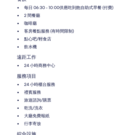
每日 06:30 - 10:00供應吃到飽自助式早餐 (付費)
2 間餐廳
咖啡廳
客房餐點服務 (有時間限制)
點心吧/輕食店
飲水機
遠距工作
24 小時商務中心
服務項目
24 小時櫃台服務
禮賓服務
旅遊諮詢/購票
乾洗/洗衣
大廳免費報紙
行李寄放
綜合設施