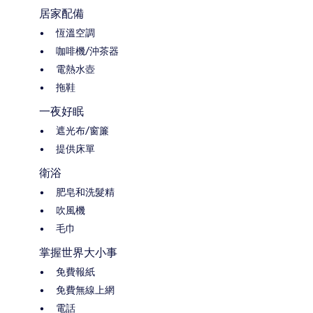
居家配備
恆溫空調
咖啡機/沖茶器
電熱水壺
拖鞋
一夜好眠
遮光布/窗簾
提供床單
衛浴
肥皂和洗髮精
吹風機
毛巾
掌握世界大小事
免費報紙
免費無線上網
電話