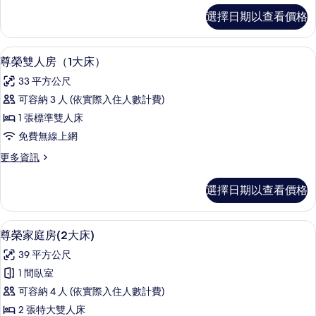
（1
商
選擇日期以查看價格
務
大
菁
床）
英
尊榮雙人房（1大床） | 遮光布/窗簾
顯
5
房
尊榮雙人房（1大床）
的
示
（1
所
33 平方公尺
大
尊
床）
有
可容納 3 人 (依實際入住人數計費)
榮
的
相
1 張標準雙人床
詳
雙
情
片
免費無線上網
人
更
更多資訊
房
多
（1
尊
選擇日期以查看價格
榮
大
雙
床）
人
尊榮家庭房(2大床) | 遮光布/窗簾、
顯
5
房
尊榮家庭房(2大床)
的
示
（1
所
39 平方公尺
大
尊
床）
有
1 間臥室
榮
的
相
可容納 4 人 (依實際入住人數計費)
詳
家
情
片
2 張特大雙人床