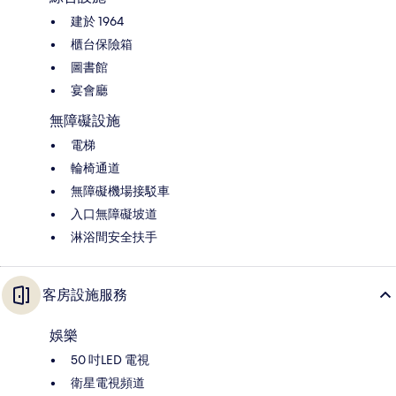
建於 1964
櫃台保險箱
圖書館
宴會廳
無障礙設施
電梯
輪椅通道
無障礙機場接駁車
入口無障礙坡道
淋浴間安全扶手
客房設施服務
娛樂
50 吋LED 電視
衛星電視頻道