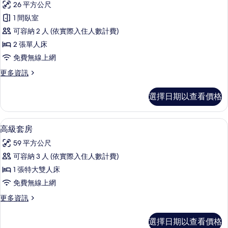
有
26 平方公尺
大
經
床）
相
1 間臥室
典
的
片
可容納 2 人 (依實際入住人數計費)
詳
雙
情
2 張單人床
人
免費無線上網
房
更
更多資訊
（2
多
小
經
選擇日期以查看價格
典
床）
雙
的
人
高級套房 | 遮光布/窗簾、免費無線上
顯
9
房
高級套房
所
示
（2
有
59 平方公尺
小
高
床）
相
可容納 3 人 (依實際入住人數計費)
級
的
片
1 張特大雙人床
詳
套
情
免費無線上網
房
更
更多資訊
的
多
所
高
選擇日期以查看價格
級