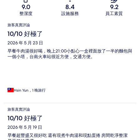
9.0
8.4
9.2
整潔度
設施服務
員工素質
評
旅客真實評論
論
10/10 好極了
2026 年 5 月 23 日
早餐牛肉湯很好喝，晚上21:00小點心一盒裡面放了一半的麵包與
一個小塔，台南火車站很近方便，交通方便。
Hsin Yun，1 晚旅行
旅客真實評論
10/10 好極了
2026 年 5 月 19 日
早餐超豐盛又很好吃 還有現煮牛肉湯和現點蛋捲 房間乾淨整潔