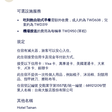
可選設施服務
吃到飽自助式早餐
需額外收費，成人約為 TWD638，兒
童約為 TWD319
機場接送
的費用為每輛車 TWD950 (單程)
規定
住宿有滅火器，旅客可以安心入住。
此住宿接受信用卡及現金等付款方式。
接受以下信用卡：Visa 卡、萬事達卡、美國運通卡、大來
卡、JCB 卡、銀聯卡
此住宿不提供一次性個人用品，例如梳子、沐浴棉、刮鬍用
品、指甲銼刀、擦鞋布等。
住宿登記編號 交觀業字第1557號/統一編號：68921209/營
業人名稱：台南大飯店股份有限公司
其他名稱
Hotel Tainan