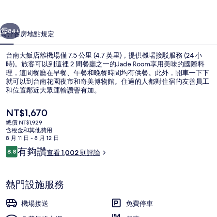
相
一個
下一個
片
84+
簡介
客房
地點
規定
集
台南大飯店離機場僅 7.5 公里 (4.7 英里)，提供機場接駁服務 (24 小
時)。旅客可以到這裡 2 間餐廳之一的Jade Room享用美味的國際料
理，這間餐廳在早餐、午餐和晚餐時間均有供餐。此外，開車一下下
就可以到台南花園夜市和奇美博物館。住過的人都對住宿的友善員工
和位置鄰近大眾運輸讚譽有加。
目
NT$1,670
前
總價 NT$1,929
的
含稅金和其他費用
大廳
價
8 月 11 日 - 8 月 12 日
格
評
有夠讚
8.8
查看 1,002 則評論
是
8.8 分，滿分 10 分，
論
NT$1,670
熱門設施服務
機場接送
免費停車