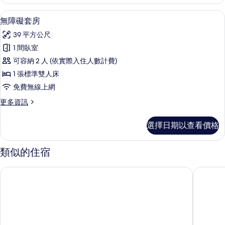
家
的
庭
無障礙套房 | 遮光布/窗簾、免費無線
顯
4
房
無障礙套房
所
示
（2
有
39 平方公尺
大
無
床）
相
1 間臥室
障
的
片
可容納 2 人 (依實際入住人數計費)
詳
礙
情
1 張標準雙人床
套
免費無線上網
房
更
更多資訊
的
多
所
無
選擇日期以查看價格
障
有
礙
相
套
類似的住宿
房
片
的
煙波大飯店台南館
富驛時尚
詳
情