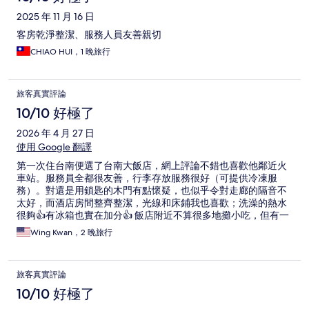
2025 年 11 月 16 日
客房乾淨整潔、服務人員友善親切
CHIAO HUI，1 晚旅行
旅客真實評論
10/10 好極了
2026 年 4 月 27 日
使用 Google 翻譯
第一次住台南便選了台南大飯店，網上評論不錯也喜歡他鄰近火
車站。服務員全都很友善，行李存放服務很好（可提供冷凍服
務）。對還是用鎖匙的木門有點懷疑，也似乎令對走廊的隔音不
太好，而酒店房間整齊整潔，光線和床鋪我也喜歡；洗澡的熱水
很夠👍有冰箱也實在加分👍 飯店附近不算很多地攤小吃，但有一
些快餐店和便利店；對面有郵局如要寄信超方便，向新三越方向
Wing Kwan，2 晚旅行
行6分鐘有一家好喝的咖啡店「決哥」，為了我這次旅程添上色
彩。
旅客真實評論
10/10 好極了