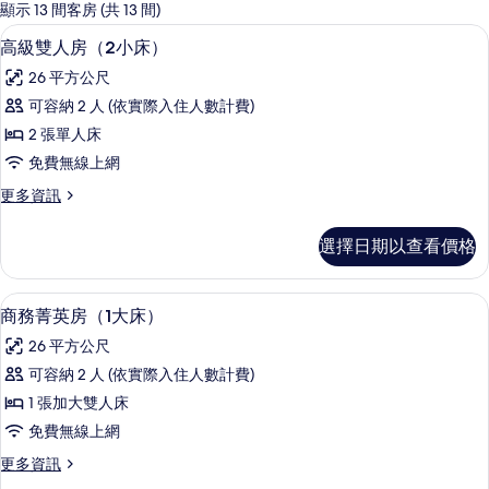
的
顯示 13 間客房 (共 13 間)
客
高級雙人房（2小床） | 遮光布/窗簾
顯
6
高級雙人房（2小床）
房
示
篩
26 平方公尺
高
選
可容納 2 人 (依實際入住人數計費)
級
條
2 張單人床
雙
件
免費無線上網
人
更
更多資訊
房
多
（2
高
選擇日期以查看價格
級
小
雙
床）
人
商務菁英房（1大床） | 遮光布/窗簾
顯
7
房
商務菁英房（1大床）
的
示
（2
所
26 平方公尺
小
商
床）
有
可容納 2 人 (依實際入住人數計費)
務
的
相
1 張加大雙人床
詳
菁
情
片
免費無線上網
英
更
更多資訊
房
多