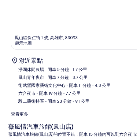
鳳山區保仁街 1 號, 高雄市, 83093
顯示地圖
附近景點
淨園休閒農場
- 開車 5 分鐘
- 1.7 公里
鳳山青年夜市
- 開車 7 分鐘
- 3.7 公里
地
衛武營國家藝術文化中心
- 開車 11 分鐘
- 4.3 公里
六合夜市
- 開車 19 分鐘
- 7.7 公里
駁二藝術特區
- 開車 23 分鐘
- 9.1 公里
查看更多
薇風情汽車旅館(鳳山店)
薇風情汽車旅館(鳳山店)的位置不錯，開車 15 分鐘內可以到六合