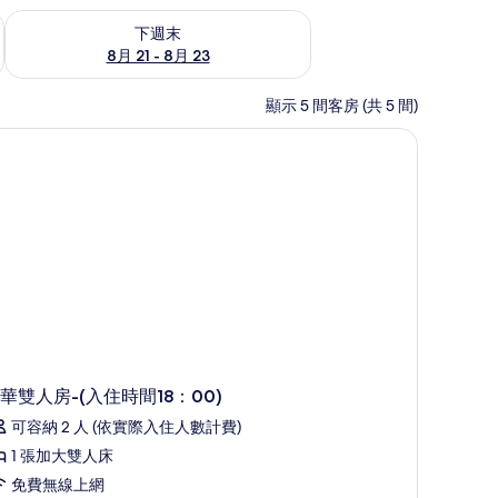
況
查看下週末 (8月 21 - 8月 23) 的供應情況
下週末
8月 21 - 8月 23
顯示 5 間客房 (共 5 間)
布/窗簾、隔音、免費無線上網
華雙人房-(入住時間18：00)
可容納 2 人 (依實際入住人數計費)
1 張加大雙人床
免費無線上網