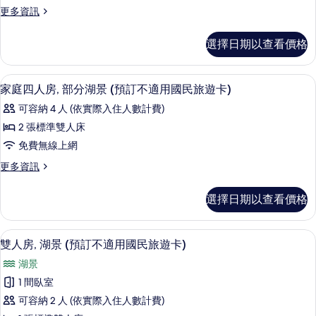
房,
訂
適
更
更多資訊
部
不
多
用
適
分
雙
選擇日期以查看價格
國
用
人
湖
國
房,
民
民
景
部
家庭四人房, 部分湖景 (預訂不適用國民
顯
旅
旅
4
分
家庭四人房, 部分湖景 (預訂不適用國民旅遊卡)
(預
遊
示
湖
遊
訂
可容納 4 人 (依實際入住人數計費)
卡)
景
家
卡)
的
(預
不
2 張標準雙人床
詳
庭
的
訂
適
免費無線上網
情
不
四
所
適
用
更
更多資訊
人
有
用
多
國
國
房,
家
相
選擇日期以查看價格
民
民
庭
部
片
旅
四
旅
遊
分
人
雙人房, 湖景 (預訂不適用國民旅遊卡) 
顯
遊
卡)
6
房,
雙人房, 湖景 (預訂不適用國民旅遊卡)
湖
的
示
部
卡)
景
湖景
詳
分
雙
的
情
湖
(預
1 間臥室
人
所
景
訂
可容納 2 人 (依實際入住人數計費)
(預
房,
有