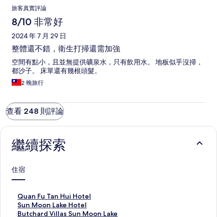
旅客真實評論
8/10 非常好
2024 年 7 月 29 日
整體還不錯，衛生打掃還需加強
空間有點小，且並無提供礦泉水，只有飲用水。 地板似乎沒掃，
都沙子。 床單還有幾根頭髮。
2 晚旅行
查看 248 則評論
繼續探索
住宿
Q
Quan Fu Tan Hui Hotel
u
S
Sun Moon Lake Hotel
a
u
B
Butchard Villas Sun Moon Lake