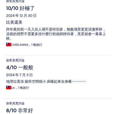
旅客真實評論
10/10 好極了
2024 年 12 月 30 日
比美還美
跨年夜的前一天入住人潮不是特別多，無敵湖景更是清澈寧靜，
這樣的視野不需要多排什麼行程就靜靜待著，美景就會一幕幕上
映。
CHEN MING，1 晚旅行
旅客真實評論
4/10 一般般
2024 年 7 月 3 日
地理位置佳 廁所空間很小 床睡起來全身癢⋯⋯⋯⋯
Lin，1 晚旅行
旅客真實評論
8/10 非常好