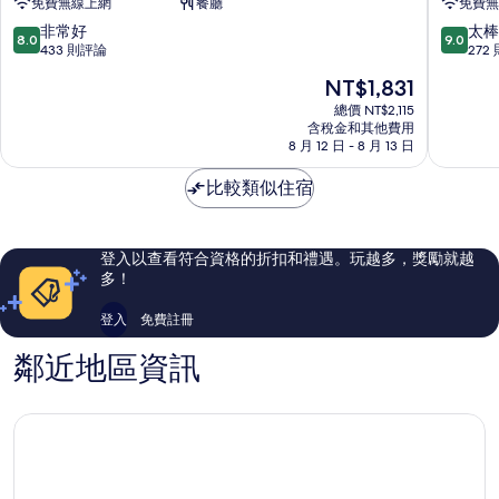
免費無線上網
餐廳
免費無
連
漾
大
民
8.0
9.0
非常好
太棒
8.0
9.0
飯
宿
分，
分，
433 則評論
272
店
｜
滿
滿
現
NT$1,831
魚
伊
分
分
在
池
達
10
10
總價 NT$2,115
價
鄉
含稅金和其他費用
邵
分，
分，
格
8 月 12 日 - 8 月 13 日
老
非
太
為
街
常
棒
NT$1,831
比較類似住宿
｜
好，
了，
湖
433
272
景
則
則
魚
評
評
登入以查看符合資格的折扣和禮遇。玩越多，獎勵就越
池
論
論
多！
鄉
登入
免費註冊
鄰近地區資訊