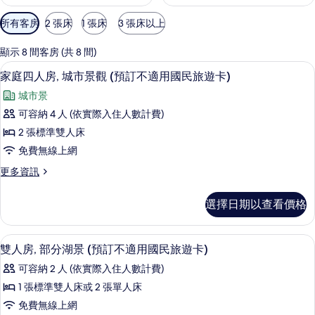
可
所有客房
2 張床
1 張床
3 張床以上
用
的
顯示 8 間客房 (共 8 間)
客
家庭四人房, 城市景觀 (預訂不適用國民
顯
4
家庭四人房, 城市景觀 (預訂不適用國民旅遊卡)
房
示
篩
城市景
家
選
可容納 4 人 (依實際入住人數計費)
庭
條
2 張標準雙人床
四
件
免費無線上網
人
更
更多資訊
房,
多
城
家
選擇日期以查看價格
庭
市
四
景
人
雙人房, 部分湖景 (預訂不適用國民旅遊
顯
4
房,
雙人房, 部分湖景 (預訂不適用國民旅遊卡)
觀
示
城
(預
可容納 2 人 (依實際入住人數計費)
市
雙
景
訂
1 張標準雙人床或 2 張單人床
人
觀
不
免費無線上網
(預