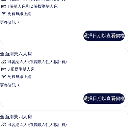
景
側
(預
適
1 張單人床和 2 張標準雙人床
面
訂
用
免費無線上網
不
湖
適
國
更
更多資訊
景
用
多
民
國
五
側
選擇日期以查看價格
旅
民
面
人
旅
湖
遊
遊
房
景
遮光布/窗簾、免費無線上網
顯
卡)
卡)
3
五
全面湖景六人房
的
的
示
人
的
所
可容納 6 人 (依實際入住人數計費)
詳
房
全
所
情
的
有
3 張標準雙人床
面
有
詳
相
免費無線上網
情
湖
相
片
更
更多資訊
景
片
多
六
全
選擇日期以查看價格
面
人
湖
房
景
遮光布/窗簾、免費無線上網
顯
5
六
全面湖景四人房
的
示
人
所
可容納 4 人 (依實際入住人數計費)
房