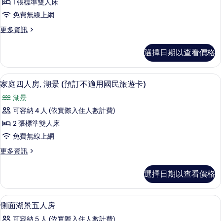
訂
不
1 張標準雙人床
湖
相
不
適
免費無線上網
適
景
片
用
用
更
更多資訊
(預
國
多
國
民
訂
雙
選擇日期以查看價格
民
旅
人
不
遊
房,
旅
適
卡)
湖
家庭四人房, 湖景 (預訂不適用國民旅遊
顯
遊
的
3
景
家庭四人房, 湖景 (預訂不適用國民旅遊卡)
用
詳
示
(預
卡)
國
湖景
情
訂
家
的
不
民
可容納 4 人 (依實際入住人數計費)
庭
所
適
旅
2 張標準雙人床
用
四
有
國
遊
免費無線上網
人
相
民
卡)
更
更多資訊
旅
房,
片
多
的
遊
湖
家
卡)
選擇日期以查看價格
所
庭
的
景
四
有
詳
(預
人
情
遮光布/窗簾、免費無線上網
顯
相
2
房,
側面湖景五人房
訂
示
湖
片
不
可容納 5 人 (依實際入住人數計費)