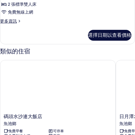
全
的
有
2 張標準雙人床
面
詳
相
免費無線上網
情
湖
片
更
更多資訊
景
多
四
全
選擇日期以查看價格
面
人
湖
房
景
類似的住宿
四
的
人
碼頭水沙連大飯店
日月潭水
所
房
的
有
詳
相
情
片
碼
日
碼頭水沙連大飯店
日月潭
頭
月
魚池鄉
魚池鄉
水
潭
免費早餐
可停車
免費早
沙
水