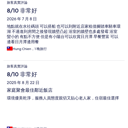
旅客真實評論
8/10 非常好
2026 年 7 月 8 日
地點就在水社碼頭 可以搭船 也可以到附近店家租借腳踏車騎車環
湖 不過進到房間之後發現牆壁凸起 浴室的牆壁也多處發霉 浴室
蠻小的 有點不方便 但是有小陽台可以欣賞日月潭 早餐豐富 可以
邊看日月潭邊用餐
Hung Chien，1 晚旅行
旅客真實評論
8/10 非常好
2025 年 8 月 22 日
家庭聚會最佳鄰近飯店
環境優美乾淨，服務人員態度親切又貼心老人家，住宿最佳選擇