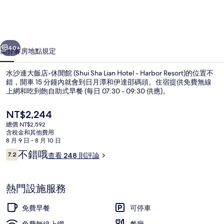
店-
休
一個
下一個
閒
40+
簡介
客房
地點
規定
館
水沙連大飯店-休閒館 (Shui Sha Lian Hotel - Harbor Resort)的位置不
(Shui
錯，開車 15 分鐘內就會到日月潭和伊達邵碼頭。住宿提供免費無線
Sha
上網和吃到飽自助式早餐 (每日 07:30 - 09:30 供應)。
Lian
目
NT$2,244
Hotel
前
總價 NT$2,592
的
含稅金和其他費用
-
價
8 月 9 日 - 8 月 10 日
Harbor
格
評
不錯哦
7.2
查看 248 則評論
雙人房, 湖景 (預訂不適用國民旅遊卡) 
是
7.2 分，滿分 10 分，
論
Resort)
NT$2,244
的
熱門設施服務
相
免費早餐
可停車
片