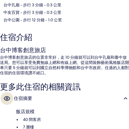
台中孔廟
- 步行 3 分鐘
- 0.3 公里
中友百貨
- 步行 3 分鐘
- 0.3 公里
台中公園
- 步行 12 分鐘
- 1.0 公里
住宿介紹
台中博客創意旅店
台中博客創意旅店的位置非常好，走 10 分鐘就可以到台中孔廟和臺中放
送局。您可以享受免費無線上網和有線上網。從這間裝飾藝術風格飯店開
車只要 5 分鐘就可以到國立自然科學博物館和台中市政府。住過的人都對
住宿的住宿環境讚不絕口。
更多此住宿的相關資訊
住宿摘要
飯店規模
40 間客房
7 層樓