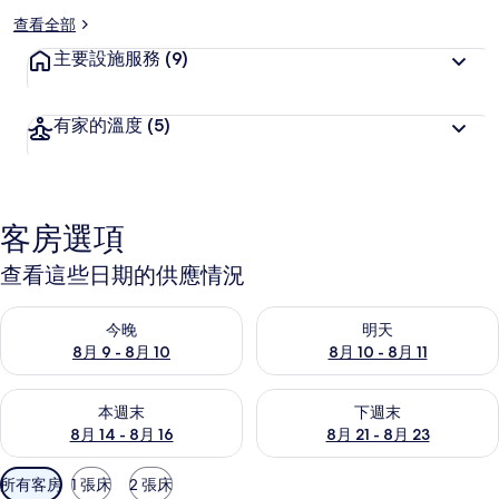
查看全部
主要設施服務
(9)
有家的溫度
(5)
客房選項
查看這些日期的供應情況
查看今晚 (8月 9 - 8月 10) 的供應情況
查看明天 (8月 10 - 8月 11) 
今晚
明天
8月 9 - 8月 10
8月 10 - 8月 11
查看本週末 (8月 14 - 8月 16) 的供應情況
查看下週末 (8月 21 - 8月 23
本週末
下週末
8月 14 - 8月 16
8月 21 - 8月 23
可
所有客房
1 張床
2 張床