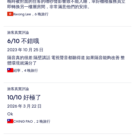
晚時被對面的住客的嘈吵聲影響致不能入睡，幸好櫃檯服務員立
即轉換另一樓層房間，非常滿意他們的安排。
Kwong Lee，6 晚旅行
旅客真實評論
6/10 不錯哦
2023 年 10 月 25 日
隔音真的很差 隔壁講話 電視聲音都聽得道 如果隔音能夠改善 整
體環境就滿分了
紹寧，4 晚旅行
旅客真實評論
10/10 好極了
2026 年 3 月 22 日
Ok
CHING PAO，2 晚旅行