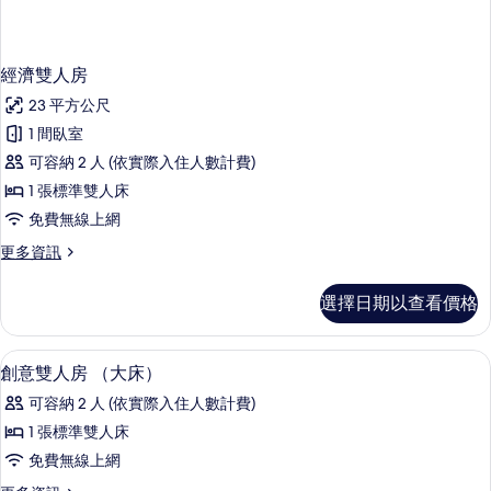
經濟雙人房
23 平方公尺
1 間臥室
可容納 2 人 (依實際入住人數計費)
1 張標準雙人床
免費無線上網
更
更多資訊
多
經
選擇日期以查看價格
濟
雙
人
羽絨被、書桌、隔音、免費無線上網
顯
31
房
創意雙人房 （大床）
示
的
可容納 2 人 (依實際入住人數計費)
詳
創
情
1 張標準雙人床
意
免費無線上網
雙