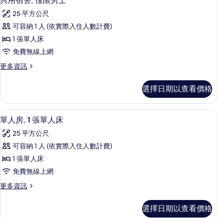
共用宿舍, 僅限男士
所
示
限
有
25 平方公尺
女
共
士
相
可容納 1 人 (依實際入住人數計費)
用
的
片
1 張單人床
詳
宿
情
免費無線上網
舍,
更
更多資訊
僅
多
限
共
選擇日期以查看價格
用
男
宿
士
舍,
單人房, 1 張單人床 | 羽絨被、書桌
顯
6
僅
單人房, 1 張單人床
的
示
限
所
25 平方公尺
男
單
士
有
可容納 1 人 (依實際入住人數計費)
人
的
相
1 張單人床
詳
房,
情
片
免費無線上網
1
更
更多資訊
張
多
單
單
選擇日期以查看價格
人
人