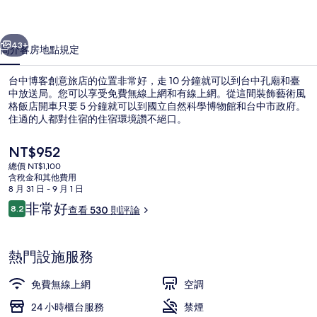
旅
一個
下一個
店
43+
簡介
客房
地點
規定
的
台中博客創意旅店的位置非常好，走 10 分鐘就可以到台中孔廟和臺
相
中放送局。您可以享受免費無線上網和有線上網。從這間裝飾藝術風
格飯店開車只要 5 分鐘就可以到國立自然科學博物館和台中市政府。
片
住過的人都對住宿的住宿環境讚不絕口。
集
目
NT$952
前
總價 NT$1,100
的
含稅金和其他費用
價
8 月 31 日 - 9 月 1 日
單人房, 1 張單人床 | 羽絨被、書桌
格
評
非常好
8.2
查看 530 則評論
是
8.2 分，滿分 10 分，
論
NT$952
熱門設施服務
免費無線上網
空調
24 小時櫃台服務
禁煙