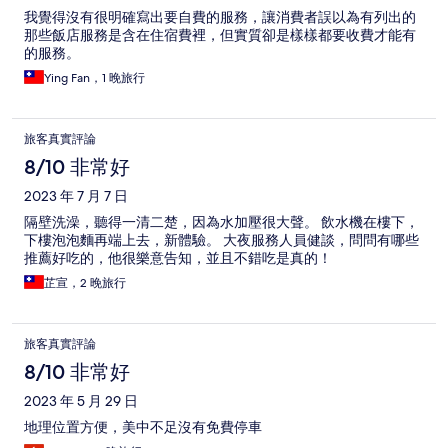
我覺得沒有很明確寫出要自費的服務，讓消費者誤以為有列出的
那些飯店服務是含在住宿費裡，但實質卻是樣樣都要收費才能有
的服務。
Ying Fan，1 晚旅行
旅客真實評論
8/10 非常好
2023 年 7 月 7 日
隔壁洗澡，聽得一清二楚，因為水加壓很大聲。 飲水機在樓下，
下樓泡泡麵再端上去，新體驗。 大夜服務人員健談，問問有哪些
推薦好吃的，他很樂意告知，並且不錯吃是真的！
芷宣，2 晚旅行
旅客真實評論
8/10 非常好
2023 年 5 月 29 日
地理位置方便，美中不足沒有免費停車