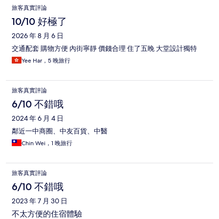
旅客真實評論
10/10 好極了
2026 年 8 月 6 日
交通配套 購物方便 內街寧靜 價錢合理 住了五晚 大堂設計獨特
Yee Har，5 晚旅行
旅客真實評論
6/10 不錯哦
2024 年 6 月 4 日
鄰近一中商圈、中友百貨、中醫
Chin Wei，1 晚旅行
旅客真實評論
6/10 不錯哦
2023 年 7 月 30 日
不太方便的住宿體驗