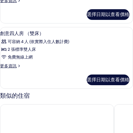
更
更多資訊
人
多
房
創
選擇日期以查看價格
意
（大
雙
床）
人
羽絨被、書桌、隔音、免費無線上網
顯
9
房
創意四人房 （雙床）
的
示
（大
所
可容納 4 人 (依實際入住人數計費)
床）
創
的
有
2 張標準雙人床
意
詳
相
免費無線上網
情
四
片
更
更多資訊
人
多
房
創
選擇日期以查看價格
意
（雙
四
床）
人
類似的住宿
房
的
（雙
Getcha Hostel
奇異果快
所
床）
的
有
詳
相
情
片