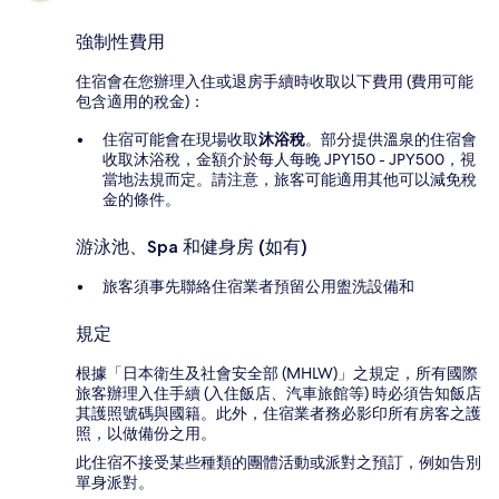
強制性費用
住宿會在您辦理入住或退房手續時收取以下費用 (費用可能
包含適用的稅金)：
住宿可能會在現場收取
沐浴稅
。部分提供溫泉的住宿會
收取沐浴稅，金額介於每人每晚 JPY150 - JPY500，視
當地法規而定。請注意，旅客可能適用其他可以減免稅
金的條件。
游泳池、Spa 和健身房 (如有)
旅客須事先聯絡住宿業者預留公用盥洗設備和
規定
根據「日本衛生及社會安全部 (MHLW)」之規定，所有國際
旅客辦理入住手續 (入住飯店、汽車旅館等) 時必須告知飯店
其護照號碼與國籍。此外，住宿業者務必影印所有房客之護
照，以做備份之用。
此住宿不接受某些種類的團體活動或派對之預訂，例如告別
單身派對。