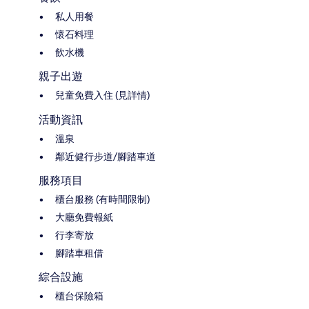
私人用餐
懷石料理
飲水機
親子出遊
兒童免費入住 (見詳情)
活動資訊
溫泉
鄰近健行步道/腳踏車道
服務項目
櫃台服務 (有時間限制)
大廳免費報紙
行李寄放
腳踏車租借
綜合設施
櫃台保險箱