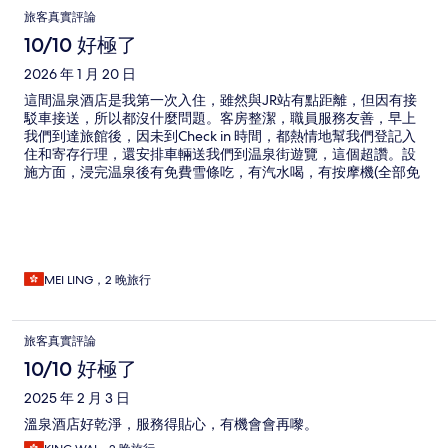
旅客真實評論
10/10 好極了
2026 年 1 月 20 日
這間温泉酒店是我第一次入住，雖然與JR站有點距離，但因有接
駁車接送，所以都沒什麼問題。客房整潔，職員服務友善，早上
我們到達旅館後，因未到Check in 時間，都熱情地幫我們登記入
住和寄存行理，還安排車輛送我們到温泉街遊覽，這個超讚。設
施方面，浸完温泉後有免費雪條吃，有汽水喝，有按摩機(全部免
費，任用)，還有房間內有3支免費Asahi啤酒提供，感覺係超值。
晚餐更豐富，又美味。下次到城崎會再入住。
MEI LING，2 晚旅行
旅客真實評論
10/10 好極了
2025 年 2 月 3 日
溫泉酒店好乾淨，服務得貼心，有機會會再嚟。