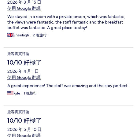
2026 年 3 月 15 日
使用 Google 翻譯
We stayed in a room with a private onsen, which was fantastic,
the views were fantastic, the staff fantastic and the breakfast
buffet was fantastic. A great place to stay!
Sheelagh，2 晚旅行
旅客真實評論
10/10 好極了
2026 年 4 月 1 日
使用 Google 翻譯
A great experience! The staff was amazing and the stay perfect.
Kyle，1 晚旅行
旅客真實評論
10/10 好極了
2026 年 5 月 10 日
使用 Google 翻譯