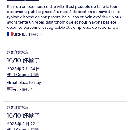
Bien qu un peu hors centre ville. Il est possible de faire le tour
des onsens publics grace à la mise à disposition de navettes. Le
ryokan dispose de son propre bain , spa et bain extérieur. Nous
avons tenté un repas gastronomique et nous n avons pas ete
decu. Le personnel est agreable et s empresse de repondre à
vos attentes de manières rapides et avec efficacité.
MICHEL，3 晚旅行
旅客真實評論
10/10 好極了
2025 年 7 月 24 日
使用 Google 翻譯
Great place to stay
Al，3 晚旅行
旅客真實評論
10/10 好極了
2026 年 3 月 22 日
使用 Google 翻譯