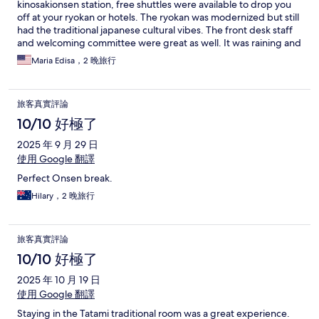
kinosakionsen station, free shuttles were available to drop you
off at your ryokan or hotels. The ryokan was modernized but still
had the traditional japanese cultural vibes. The front desk staff
and welcoming committee were great as well. It was raining and
I accidentally forgot to order dinner so my husband and I had to
Maria Edisa，2 晚旅行
go out, and the town was 10 minutes away if you walk it out and
they had shuttles available to drop us off between 4 to 10p and
that includes pick up, just give them a call with their whatsapp
旅客真實評論
line. The breakfast and dinner were keiseki meal and were very
fresh and worth it. The onsen was also amazing!
10/10 好極了
2025 年 9 月 29 日
使用 Google 翻譯
Perfect Onsen break.
Hilary，2 晚旅行
旅客真實評論
10/10 好極了
2025 年 10 月 19 日
使用 Google 翻譯
Staying in the Tatami traditional room was a great experience.