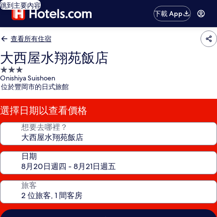
跳到主要內容
下載 App
查看所有住宿
大西屋水翔苑飯店
3.0
Onishiya Suishoen
星
位於豐岡市的日式旅館
級
住
選擇日期以查看價格
宿
想要去哪裡？
日期
旅客