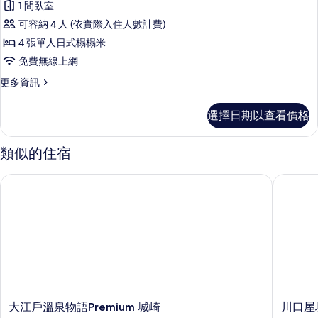
1 間臥室
傳
可容納 4 人 (依實際入住人數計費)
統
4 張單人日式榻榻米
客
免費無線上網
房
更
更多資訊
的
多
所
傳
選擇日期以查看價格
統
有
客
相
房
類似的住宿
的
片
詳
大江戶溫泉物語Premium 城崎
川口屋城
情
大
川
大江戶溫泉物語Premium 城崎
川口屋
江
口