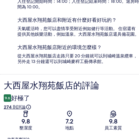
入住登記開始時間：14:00；入住登記結束時間：18:00。退房時
間為 10:00。
大西屋水翔苑飯店和附近有什麼好看好玩的？
天氣暖活時，您可以盡情享受附近例如健行等活動。 住宿還有
提供其他娛樂活動，例如溫泉。大西屋水翔苑飯店還具備花園。
大西屋水翔苑飯店附近的環境怎麼樣？
從大西屋水翔苑飯店走路只要 20 分鐘就可以到城崎溫泉纜車，
另外走 13 分鐘還可以到城崎麥稈工藝傳承館。
大西屋水翔苑飯店的評論
評
論
好極了
9.6
274 則評論
9.8
7.2
9.8
整潔度
地點
員工素質
評