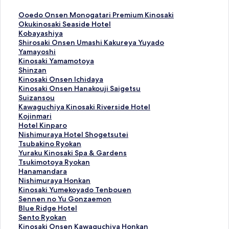
O
Ooedo Onsen Monogatari Premium Kinosaki
o
O
Okukinosaki Seaside Hotel
e
k
K
Kobayashiya
d
u
o
S
Shirosaki Onsen Umashi Kakureya Yuyado
o
k
b
h
Yamayoshi
O
i
a
i
K
Kinosaki Yamamotoya
n
n
y
r
i
S
Shinzan
s
o
a
o
n
h
K
Kinosaki Onsen Ichidaya
e
s
s
s
o
i
i
K
Kinosaki Onsen Hanakouji Saigetsu
n
a
h
a
s
n
n
i
S
Suizansou
M
k
i
k
a
z
o
n
u
K
Kawaguchiya Kinosaki Riverside Hotel
o
i
y
i
k
a
s
o
i
a
K
Kojinmari
n
S
a
O
i
n
a
s
z
w
o
H
Hotel Kinparo
o
e
的
n
Y
的
k
a
a
a
j
o
N
Nishimuraya Hotel Shogetsutei
g
a
連
s
a
連
i
k
n
g
i
t
i
T
Tsubakino Ryokan
a
s
結
e
m
結
O
i
s
u
n
e
s
s
Y
Yuraku Kinosaki Spa & Gardens
t
i
n
a
n
O
o
c
m
l
h
u
u
T
Tsukimotoya Ryokan
a
d
U
m
s
n
u
h
a
K
i
b
r
s
H
Hanamandara
r
e
m
o
e
s
的
i
r
i
m
a
a
u
a
N
Nishimuraya Honkan
i
H
a
t
n
e
連
y
i
n
u
k
k
k
n
i
K
Kinosaki Yumekoyado Tenbouen
P
o
s
o
I
n
結
a
的
p
r
i
u
i
a
s
i
S
Sennen no Yu Gonzaemon
r
t
h
y
c
H
K
連
a
a
n
K
m
m
h
n
e
B
Blue Ridge Hotel
e
e
i
a
h
a
i
結
r
y
o
i
o
a
i
o
n
l
S
Sento Ryokan
m
l
K
的
i
n
n
o
a
R
n
t
n
m
s
n
u
e
K
Kinosaki Onsen Kawaguchiya Honkan