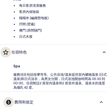
每日客房清潔服務
客房內保險箱
榻榻米 (編織墊地板)
凹間 (壁龕)
襖門 (房間隔門)
日式木屐
住宿特色
Spa
服務項目包括按摩等等。公共浴池/溫泉提供室內礦物溫泉 (日式
溫泉)和日式浴衣，為男女分開，日式浴池開放時間為 05:30 到
00:00。住宿附設2 座室內溫泉和2 座室外溫泉。溫泉水的溫度
為攝氏 42 度。
費用和規定