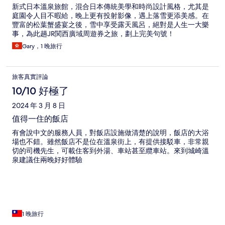
新式日本溫泉旅館，混合日本傳統美學和時尚設計風格，尤其是
庭園令人目不暇給，晚上更有投射影像，遇上落雪更添美感。在
豐富的松葉蟹盛宴之後，雪中享受露天風呂，絕對是人生一大樂
事，為此趟JR関西廣域周遊券之旅，劃上完美句號！
Gary，1 晚旅行
旅客真實評論
10/10 好極了
2024 年 3 月 8 日
值得一住的飯店
有會說中文的服務人員，對飯店設施做清楚的說明，飯店的大浴
場也不錯。雖然飯店不是位在溫泉街上，有提供接駁車，非常親
切的司機先生，可載住客到外湯、車站甚至纜車站。來到城崎溫
泉建議住兩晚好好體驗
1 晚旅行