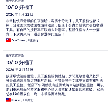
旅客真實評論
論
10/10 好極了
2026 年 1 月 22 日
非常愉快且舒服的住宿體驗，客房十分乾淨，員工服務也都很
棒，雖然因大雪被困在城崎溫泉，飯店十分盡力幫我們尋找交通
工具。有自己的接駁車可以過去外湯區，整體住宿令人十分滿
意，下次再來時，還是會選擇此飯店！
Yao-Chien，1 晚旅行
旅客真實評論
10/10 好極了
2026 年 3 月 14 日
飯店環境清靜優雅，員工服務親切體貼，房間寬敞舒適又乾淨，
雖是傳統溫泉飯店但非常新穎。不管是說中文或英文都有相對應
的員工服務。 飯店下午四點後有提供城崎車站接駁的服務，可以
走到車站對面的遊客服務中心請人員幫忙通知飯店來接駁。 如果
想在城崎溫泉住一晚，非常推薦水翔苑。
Hsiu Yi，1 晚旅行