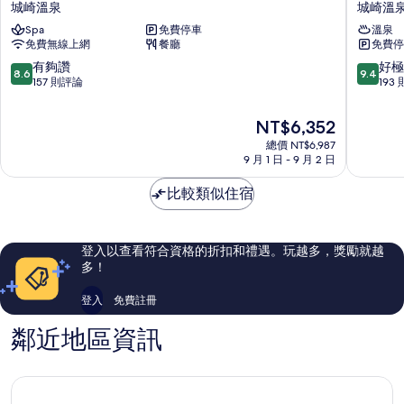
城崎溫泉
城崎溫
戶
屋
Spa
免費停車
溫泉
溫
城
免費無線上網
餐廳
免費停
泉
崎
物
河
8.6
9.4
有夠讚
好極
8.6
9.4
語
畔
分，
分，
157 則評論
193
Premium
飯
滿
滿
城
店
分
分
現
NT$6,352
崎
城
10
10
在
城
總價 NT$6,987
崎
分，
分，
價
9 月 1 日 - 9 月 2 日
崎
溫
有
好
格
溫
泉
夠
極
為
比較類似住宿
泉
讚，
了，
NT$6,352
157
193
則
則
評
評
登入以查看符合資格的折扣和禮遇。玩越多，獎勵就越
論
論
多！
登入
免費註冊
鄰近地區資訊