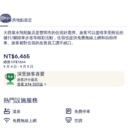
飯
一個
下一個
店
52+
簡介
客房
地點
規定
的
大西屋水翔苑飯店是豐岡市的住宿好選擇。旅客可以盡情享受附近的
相
健行/腳踏車步道等精彩活動，住宿也提供免費無線上網和自助停
車。旅客都對住宿的友善員工讚不絕口。
片
集
目
NT$6,465
前
總價 NT$7,864
的
9 月 4 日 - 9 月 5 日
價
評
9.6
深受旅客喜愛
格
論
旅
分，
旅客評分最高
Spa
是
客
查看 274 則評論
滿
NT$6,465
評
分
分
10，
熱門設施服務
最
深
高
受
溫泉
免費停車
旅
免費無線上網
空調
客