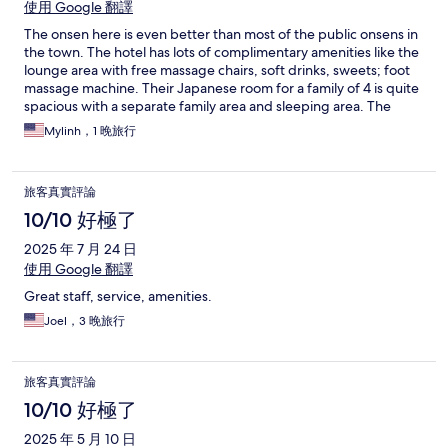
使用 Google 翻譯
The onsen here is even better than most of the public onsens in
the town. The hotel has lots of complimentary amenities like the
lounge area with free massage chairs, soft drinks, sweets; foot
massage machine. Their Japanese room for a family of 4 is quite
spacious with a separate family area and sleeping area. The
room also has a private garden. If you get the meals there, you
Mylinh，1 晚旅行
get a private dining room and 10 course meal. Overall, we felt
like we got the VIP treatment.
旅客真實評論
10/10 好極了
2025 年 7 月 24 日
使用 Google 翻譯
Great staff, service, amenities.
Joel，3 晚旅行
旅客真實評論
10/10 好極了
2025 年 5 月 10 日