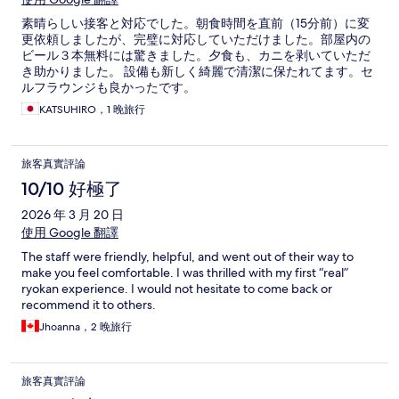
素晴らしい接客と対応でした。朝食時間を直前（15分前）に変
更依頼しましたが、完璧に対応していただけました。部屋内の
ビール３本無料には驚きました。夕食も、カニを剥いていただ
き助かりました。 設備も新しく綺麗で清潔に保たれてます。セ
ルフラウンジも良かったです。
KATSUHIRO，1 晚旅行
旅客真實評論
10/10 好極了
2026 年 3 月 20 日
使用 Google 翻譯
The staff were friendly, helpful, and went out of their way to
make you feel comfortable. I was thrilled with my first “real”
ryokan experience. I would not hesitate to come back or
recommend it to others.
Jhoanna，2 晚旅行
旅客真實評論