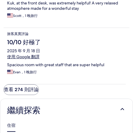
Kuk, at the front desk, was extremely helpful! A very relaxed
atmosphere made for a wonderful stay
Scott，1 晚旅行
旅客真實評論
10/10 好極了
2025 年 9 月 18 日
使用 Google 翻譯
Spacious room with great staff that are super helpful
Evan，1 晚旅行
查看 274 則評論
繼續探索
住宿