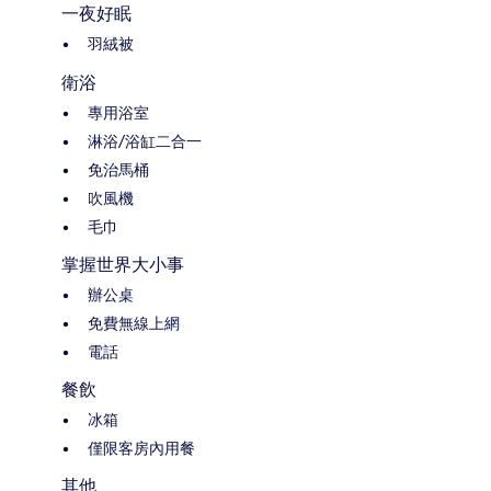
一夜好眠
羽絨被
衛浴
專用浴室
淋浴/浴缸二合一
免治馬桶
吹風機
毛巾
掌握世界大小事
辦公桌
免費無線上網
電話
餐飲
冰箱
僅限客房內用餐
其他