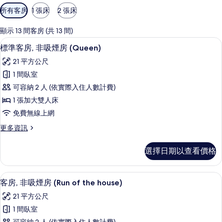
可
所有客房
1 張床
2 張床
用
的
顯示 13 間客房 (共 13 間)
客
羽絨被、書桌、筆電工作空間、遮光布
顯
4
標準客房, 非吸煙房 (Queen)
房
示
篩
21 平方公尺
標
選
1 間臥室
準
條
可容納 2 人 (依實際入住人數計費)
客
件
1 張加大雙人床
房,
免費無線上網
非
更
更多資訊
吸
多
煙
標
選擇日期以查看價格
準
房
客
(Queen)
房,
羽絨被、書桌、筆電工作空間、遮光布
顯
4
非
的
客房, 非吸煙房 (Run of the house)
示
吸
所
21 平方公尺
煙
客
有
房
1 間臥室
房,
(Queen)
相