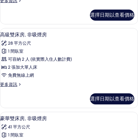
更
更多資訊
煙
多
房
雙
選擇日期以查看價格
床
(View)
房,
的
非
高級雙床房, 非吸煙房 | 羽絨被、書
顯
4
吸
所
高級雙床房, 非吸煙房
示
煙
有
28 平方公尺
房
高
相
(View)
1 間臥室
級
的
片
可容納 2 人 (依實際入住人數計費)
詳
雙
情
2 張加大單人床
床
免費無線上網
房,
更
更多資訊
非
多
吸
高
選擇日期以查看價格
級
煙
雙
房
床
豪華雙床房, 非吸煙房 | 羽絨被、書
顯
7
房,
豪華雙床房, 非吸煙房
的
示
非
所
41 平方公尺
吸
豪
煙
有
1 間臥室