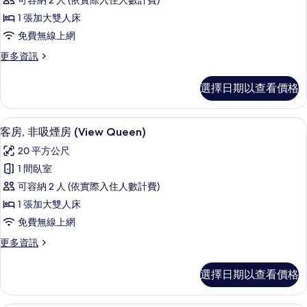
可容納 2 人 (依實際入住人數計費)
的
非
片
詳
1 張加大雙人床
吸
情
免費無線上網
煙
更
更多資訊
房
多
(Run
客
選擇日期以查看價格
房,
of
非
the
吸
羽絨被、書桌、筆電工作空間、遮光布
顯
house)
3
煙
客房, 非吸煙房 (View Queen)
示
房
的
20 平方公尺
(Run
客
所
of
1 間臥室
房,
有
the
可容納 2 人 (依實際入住人數計費)
house)
非
相
的
1 張加大雙人床
吸
片
詳
免費無線上網
情
煙
更
更多資訊
房
多
(View
客
選擇日期以查看價格
房,
Queen)
非
的
吸