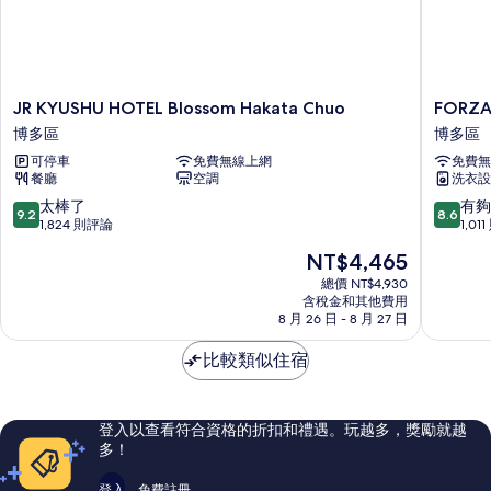
JR
FORZA
JR KYUSHU HOTEL Blossom Hakata Chuo
FORZ
KYUSHU
福
博多區
博多區
HOTEL
爾
可停車
免費無線上網
免費無
Blossom
扎
餐廳
空調
洗衣設
Hakata
博
Chuo
多
9.2
8.6
太棒了
有夠
9.2
8.6
博
站
分，
分，
1,824 則評論
1,01
多
筑
滿
滿
現
NT$4,465
區
紫
分
分
在
口
10
10
總價 NT$4,930
價
含稅金和其他費用
Ⅰ
分，
分，
格
8 月 26 日 - 8 月 27 日
飯
太
有
為
店
棒
夠
NT$4,465
比較類似住宿
博
了，
讚，
多
1,824
1,011
區
則
則
評
評
登入以查看符合資格的折扣和禮遇。玩越多，獎勵就越
論
論
多！
登入
免費註冊