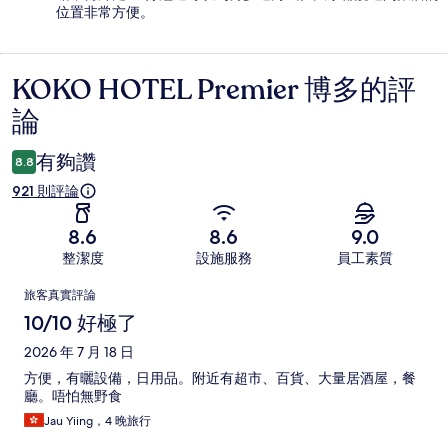
位置非常方便。
KOKO HOTEL Premier 博多的評
評
論
論
有夠讚
8.8
921 則評論
8.6
8.6
9.0
整潔度
設施服務
員工素質
評
旅客真實評論
論
10/10 好極了
2026 年 7 月 18 日
方便，有曬設備，日用品。附近有超市、百貨、大量居酒屋，餐
廳。唔怕無野食
Jau Yiing，4 晚旅行