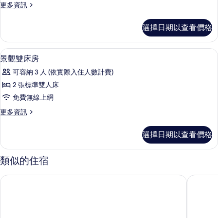
更
更多資訊
床
多
房
標
選擇日期以查看價格
準
的
雙
所
床
羽絨被、書桌、筆電工作空間、遮光布
顯
6
房
景觀雙床房
有
示
的
相
可容納 3 人 (依實際入住人數計費)
詳
景
情
片
2 張標準雙人床
觀
免費無線上網
雙
更
更多資訊
床
多
房
景
選擇日期以查看價格
觀
的
雙
所
床
類似的住宿
房
有
的
JR KYUSHU HOTEL Blossom Hakata Chuo
FORZA
相
詳
情
片