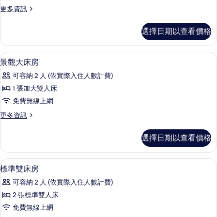
非
更
更多資訊
吸
多
煙
豪
選擇日期以查看價格
華
房
套
的
房,
羽絨被、書桌、筆電工作空間、遮光布
顯
6
非
景觀大床房
所
示
吸
有
可容納 2 人 (依實際入住人數計費)
煙
景
房
相
1 張加大雙人床
觀
的
片
免費無線上網
詳
大
情
更
更多資訊
床
多
房
景
選擇日期以查看價格
觀
的
大
所
床
羽絨被、書桌、筆電工作空間、遮光布
顯
6
房
標準雙床房
有
示
的
相
可容納 2 人 (依實際入住人數計費)
詳
標
情
片
2 張標準雙人床
準
免費無線上網
雙