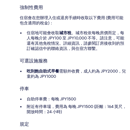
強制性費用
住宿會在您辦理入住或退房手續時收取以下費用 (費用可能
包含適用的稅金)：
住宿地可能會收取
城市稅
。城市稅依每晚房價而定，每
人每晚介於 JPY100 至 JPY10,000 不等。請注意，可能
還有其他免稅情況。詳細資訊，請參閱訂房後收到的預
訂確認信中的聯絡資訊，與住宿方聯繫。
可選設施服務
吃到飽自助式早餐
需額外收費，成人約為 JPY2000，兒
童約為 JPY1000
停車
自助停車費：每晚 JPY1500
附近有停車場，費用為 每晚 JPY1500 (距離：164 英尺，
開放時間：24 小時)
規定