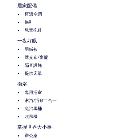
居家配備
恆溫空調
拖鞋
兒童拖鞋
一夜好眠
羽絨被
遮光布/窗簾
隔音設施
提供床單
衛浴
專用浴室
淋浴/浴缸二合一
免治馬桶
吹風機
掌握世界大小事
辦公桌