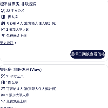
標準雙床房, 非吸煙房 | 羽絨被、書
顯
所
3
煙
標準雙床房, 非吸煙房
示
房
有
22 平方公尺
(View
標
相
Queen)
1 間臥室
準
的
片
可容納 4 人 (依實際入住人數計費)
詳
雙
情
2 張加大單人床
床
免費無線上網
房,
更
更多資訊
非
多
吸
標
選擇日期以查看價格
準
煙
雙
房
床
雙床房, 非吸煙房 (View) | 羽絨
顯
3
房,
雙床房, 非吸煙房 (View)
的
示
非
所
21 平方公尺
吸
雙
煙
有
1 間臥室
床
房
相
可容納 4 人 (依實際入住人數計費)
的
房,
詳
片
2 張加大單人床
非
情
免費無線上網
吸