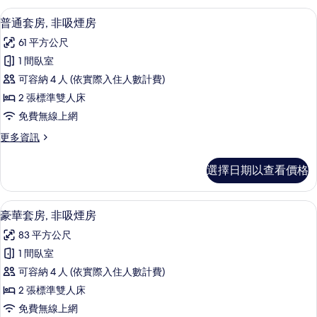
煙
無
普通套房, 非吸煙房 | 羽絨被、書桌
顯
6
障
普通套房, 非吸煙房
房
示
礙,
的
61 平方公尺
非
普
吸
所
1 間臥室
通
煙
有
可容納 4 人 (依實際入住人數計費)
房
套
的
相
2 張標準雙人床
房,
詳
片
免費無線上網
情
非
更
更多資訊
吸
多
煙
普
選擇日期以查看價格
通
房
套
的
房,
豪華套房, 非吸煙房 | 羽絨被、書桌
顯
11
非
豪華套房, 非吸煙房
所
示
吸
有
83 平方公尺
煙
豪
房
相
1 間臥室
華
的
片
可容納 4 人 (依實際入住人數計費)
詳
套
情
2 張標準雙人床
房,
免費無線上網