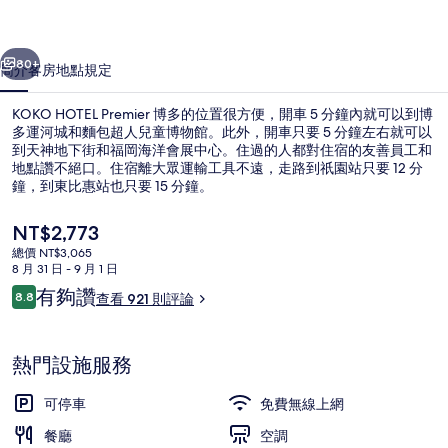
相
片
一個
下一個
80+
簡介
客房
地點
規定
集
KOKO HOTEL Premier 博多的位置很方便，開車 5 分鐘內就可以到博
多運河城和麵包超人兒童博物館。此外，開車只要 5 分鐘左右就可以
到天神地下街和福岡海洋會展中心。住過的人都對住宿的友善員工和
地點讚不絕口。住宿離大眾運輸工具不遠，走路到祇園站只要 12 分
鐘，到東比惠站也只要 15 分鐘。
目
NT$2,773
前
總價 NT$3,065
的
8 月 31 日 - 9 月 1 日
普通套房, 非吸煙房 | 羽絨被、書桌
價
評
有夠讚
8.8
查看 921 則評論
格
8.8 分，滿分 10 分，
論
是
NT$2,773
熱門設施服務
可停車
免費無線上網
餐廳
空調