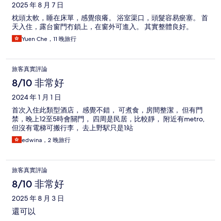
2025 年 8 月 7 日
枕頭太軟，睡在床單，感覺痕癢。 浴室渠口，頭髮容易瘀塞。 首
天入住，露台窗門冇鎖上，在窗外可進入。 其實整體良好。
Yuen Che，11 晚旅行
旅客真實評論
8/10 非常好
2024 年 1 月 1 日
首次入住此類型酒店， 感覺不錯， 可煮食，房間整潔， 但有門
禁，晚上12至5時會關門， 四周是民居，比較靜， 附近有metro,
但沒有電梯可搬行李， 去上野駅只是1站
edwina，2 晚旅行
旅客真實評論
8/10 非常好
2025 年 8 月 3 日
還可以