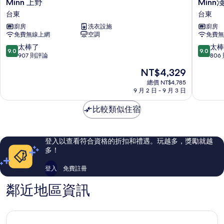
Minn
Minn
Minn 上野
Minn
上
淺
台東
台東
野
草
廚房
洗衣設施
廚房
台
合
免費無線上網
空調
免費無
東
羽
橋
9.0
9.0
太棒了
太棒
9.0
9.0
台
分，
分，
907 則評論
806
東
滿
滿
現
NT$4,329
分
分
在
10
10
總價 NT$4,785
價
9 月 2 日 - 9 月 3 日
分，
分，
格
太
太
為
比較類似住宿
棒
棒
NT$4,329
了，
了，
907
806
則
則
登入以查看符合資格的折扣和禮遇。玩越多，獎勵就越
評
評
多！
論
論
登入
免費註冊
鄰近地區資訊