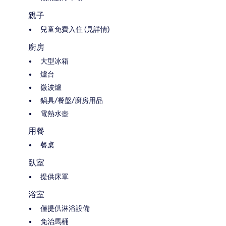
親子
兒童免費入住 (見詳情)
廚房
大型冰箱
爐台
微波爐
鍋具/餐盤/廚房用品
電熱水壺
用餐
餐桌
臥室
提供床單
浴室
僅提供淋浴設備
免治馬桶