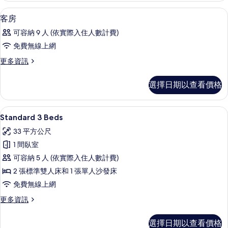
相
詳
遮光布/窗簾、免費無線上網、床單
顯
7
情
客房
片
示
可容納 9 人 (依實際入住人數計費)
客
免費無線上網
房
更
更多資訊
的
多
所
客
選擇日期以查看價格
房
有
的
相
詳
Standard 3 Beds | 遮光布/窗簾
顯
8
情
Standard 3 Beds
片
示
33 平方公尺
Standard
1 間臥室
3
可容納 5 人 (依實際入住人數計費)
Beds
2 張標準雙人床和 1 張單人沙發床
的
免費無線上網
所
有
更
更多資訊
多
相
Standard
選擇日期以查看價格
片
3