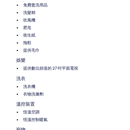
免費盥洗用品
洗髮精
吹風機
肥皂
衛生紙
拖鞋
提供毛巾
娛樂
提供數位頻道的 27 吋平面電視
洗衣
洗衣機
衣物洗滌劑
溫控裝置
恆溫空調
恆溫控制暖氣
寵物