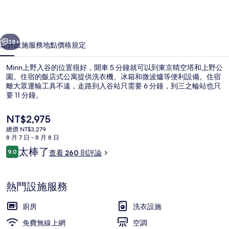
的
相
一個
下一個
片
38+
簡介
設施服務
地點
價格
規定
集
Minn上野入谷的位置很好，開車 5 分鐘就可以到東京晴空塔和上野公
園。住宿的飯店式公寓提供洗衣機、冰箱和微波爐等便利設備。住宿
離大眾運輸工具不遠，走路到入谷站只需要 6 分鐘，到三之輪站也只
要 11 分鐘。
目
NT$2,975
前
總價 NT$3,279
的
8 月 7 日 - 8 月 8 日
價
評
太棒了
9.0
Deluxe 6 Beds | 遮光布/窗簾、免
查看 260 則評論
格
9.0 分，滿分 10 分，
論
是
NT$2,975
熱門設施服務
廚房
洗衣設施
免費無線上網
空調