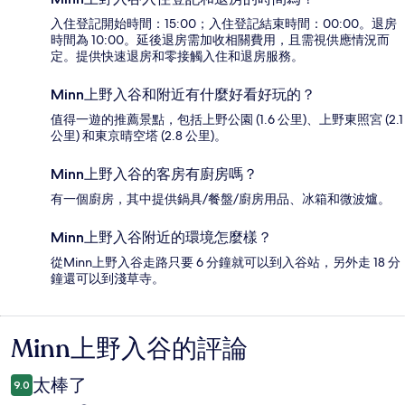
入住登記開始時間：15:00；入住登記結束時間：00:00。退房
時間為 10:00。延後退房需加收相關費用，且需視供應情況而
定。提供快速退房和零接觸入住和退房服務。
Minn上野入谷和附近有什麼好看好玩的？
值得一遊的推薦景點，包括上野公園 (1.6 公里)、上野東照宮 (2.1
公里) 和東京晴空塔 (2.8 公里)。
Minn上野入谷的客房有廚房嗎？
有一個廚房，其中提供鍋具/餐盤/廚房用品、冰箱和微波爐。
Minn上野入谷附近的環境怎麼樣？
從Minn上野入谷走路只要 6 分鐘就可以到入谷站，另外走 18 分
鐘還可以到淺草寺。
Minn上野入谷的評論
評
論
太棒了
9.0