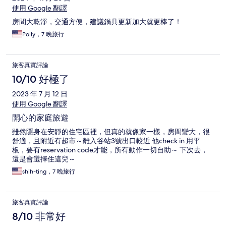
使用 Google 翻譯
房間大乾淨，交通方便，建議鍋具更新加大就更棒了！
Polly，7 晚旅行
旅客真實評論
10/10 好極了
2023 年 7 月 12 日
使用 Google 翻譯
開心的家庭旅遊
雖然隱身在安靜的住宅區裡，但真的就像家一樣，房間蠻大，很
舒適，且附近有超市～離入谷站3號出口較近 他check in 用平
板，要有reservation code才能，所有動作一切自助～ 下次去，
還是會選擇住這兒～
shih-ting，7 晚旅行
旅客真實評論
8/10 非常好