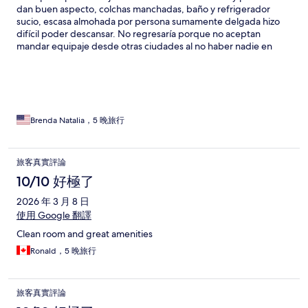
dan buen aspecto, colchas manchadas, baño y refrigerador
sucio, escasa almohada por persona sumamente delgada hizo
difícil poder descansar. No regresaría porque no aceptan
mandar equipaje desde otras ciudades al no haber nadie en
recepción. Tampoco porque la zona está muy alejada de todo y
las vías de comunicación no son tan buenas solo una línea de
metro algo lejos. Lo único destacable fue tener lavadora y que el
cuatro era más amplio, si vas con intención de cocinar la cocina
puede servir, pero sino hay mejores hoteles con más
amenidades, mejor comunicados y hasta Onsen por el mismo o
Brenda Natalia，5 晚旅行
menor precio.
旅客真實評論
10/10 好極了
2026 年 3 月 8 日
使用 Google 翻譯
Clean room and great amenities
Ronald，5 晚旅行
旅客真實評論