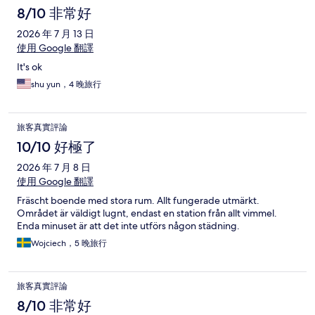
8/10 非常好
2026 年 7 月 13 日
使用 Google 翻譯
It's ok
shu yun，4 晚旅行
旅客真實評論
10/10 好極了
2026 年 7 月 8 日
使用 Google 翻譯
Fräscht boende med stora rum. Allt fungerade utmärkt.
Området är väldigt lugnt, endast en station från allt vimmel.
Enda minuset är att det inte utförs någon städning.
Wojciech，5 晚旅行
旅客真實評論
8/10 非常好