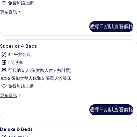
免費無線上網
所
有
更
更多資訊
多
相
Superior
選擇日期以查看價格
片
5
Beds
的
Superior 4 Beds | 遮光布/窗簾、
顯
9
詳
Superior 4 Beds
示
情
42 平方公尺
Superior
1 間臥室
4
可容納 6 人 (依實際入住人數計費)
Beds
2 張加大雙人床和 2 張單人沙發床
的
免費無線上網
所
有
更
更多資訊
多
相
Superior
選擇日期以查看價格
片
4
Beds
的
Deluxe 6 Beds | 遮光布/窗簾、免
顯
11
詳
Deluxe 6 Beds
示
情