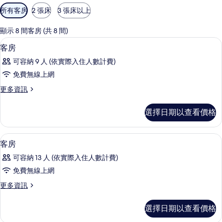
可
所有客房
2 張床
3 張床以上
用
的
顯示 8 間客房 (共 8 間)
客
遮光布/窗簾、免費無線上網、床單
顯
8
客房
房
示
篩
可容納 9 人 (依實際入住人數計費)
客
選
免費無線上網
房
條
更
更多資訊
的
件
多
所
客
選擇日期以查看價格
房
有
的
相
詳
遮光布/窗簾、免費無線上網、床單
顯
8
情
客房
片
示
可容納 13 人 (依實際入住人數計費)
客
免費無線上網
房
更
更多資訊
的
多
所
客
選擇日期以查看價格
房
有
的