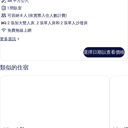
48 平方公尺
Deluxe
1 間臥室
6
可容納 8 人 (依實際入住人數計費)
Beds
2 張加大雙人床, 2 張單人床和 2 張單人沙發床
的
免費無線上網
所
有
更
更多資訊
多
相
Deluxe
選擇日期以查看價格
片
6
Beds
的
類似的住宿
詳
情
Minn 上野
Minn淺