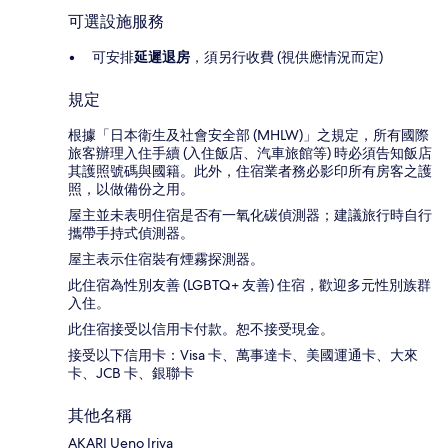
可選設施服務
可安排
延遲退房
，須另行收費 (視供應情況而定)
規定
根據「日本衛生及社會安全部 (MHLW)」之規定，所有國際
旅客辦理入住手續 (入住飯店、汽車旅館等) 時必須告知飯店
其護照號碼與國籍。此外，住宿業者務必影印所有房客之護
照，以做備份之用。
屋主並未表明住宿是否有一氧化碳偵測器；建議旅行時自行
攜帶手持式偵測器。
屋主表示住宿裝有煙霧探測器。
此住宿為性別友善 (LGBTQ+ 友善) 住宿，歡迎多元性別族群
入住。
此住宿接受以信用卡付款。恕不接受現金。
接受以下信用卡：Visa 卡、萬事達卡、美國運通卡、大來
卡、JCB 卡、銀聯卡
其他名稱
AKARI Ueno Iriya