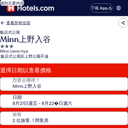
跳到主要內容
下載 App
查看所有住宿
飯店式公寓
Minn上野入谷
3.0
Minn Ueno Iriya
星
飯店式公寓距上野公園不遠
級
住
選擇日期以查看價格
宿
想要去哪裡？
日期
旅客