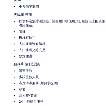
不可攜帶寵物
無障礙設施
如需特定無障礙設施，請在預訂後使用預訂確認信上的資訊
聯絡住宿。
電梯
樓梯有扶手
入口通道沒有階梯
入口通道光線充足
禁煙住宿
服務和便利設施
禮賓服務
多語服務人員
客房清潔服務 (應要求提供)
紗窗
遮光布/窗簾
24 小時櫃台服務