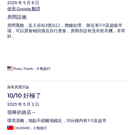
2025 年 9 月 8 日
使用 Google 翻譯
房間設施
房間寬敞，近入谷站3號出口，價錢合理。 附近有7-11及超級市
場，可以買食物回酒店自行煮食，房間亦設有洗衣乾衣機，非常
好。
Thieu Thanh，5 晚旅行
旅客真實評論
10/10 好極了
2025 年 5 月 2 日
很棒的旅店～
環境清幽，地點不錯離地鐵近，10分鍾內有7-11及超市
CHUNWEI，3 晚旅行