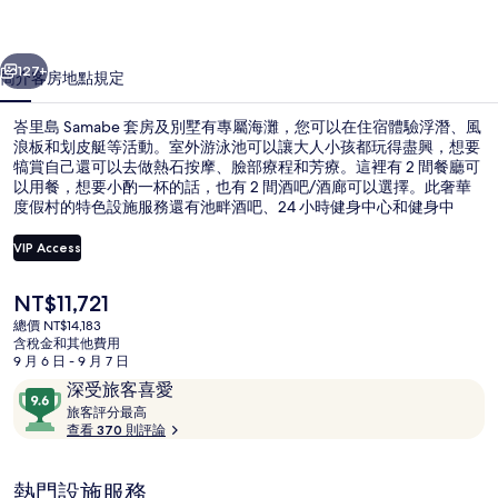
及
一個
下一個
別
127+
簡介
客房
地點
規定
墅
峇里島 Samabe 套房及別墅有專屬海灘，您可以在住宿體驗浮潛、風
的
浪板和划皮艇等活動。室外游泳池可以讓大人小孩都玩得盡興，想要
相
犒賞自己還可以去做熱石按摩、臉部療程和芳療。這裡有 2 間餐廳可
以用餐，想要小酌一杯的話，也有 2 間酒吧/酒廊可以選擇。此奢華
片
度假村的特色設施服務還有池畔酒吧、24 小時健身中心和健身中
心。住過的人都對住宿的友善員工讚不絕口。
集
VIP Access
目
NT$11,721
頂樓客房, 2 間臥室, 私人泳池, 海景 | 
前
總價 NT$14,183
的
含稅金和其他費用
價
9 月 6 日 - 9 月 7 日
格
評
9.6
深受旅客喜愛
是
論
旅
分，
旅客評分最高
NT$11,721
客
查看 370 則評論
滿
評
分
分
10，
熱門設施服務
最