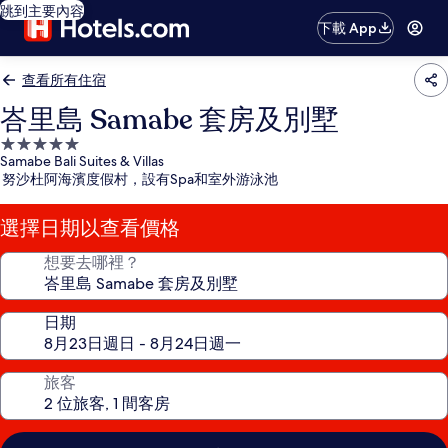
跳到主要內容
下載 App
查看所有住宿
峇里島 Samabe 套房及別墅
5.0
Samabe Bali Suites & Villas
星
努沙杜阿海濱度假村，設有Spa和室外游泳池
級
住
選擇日期以查看價格
宿
想要去哪裡？
日期
旅客