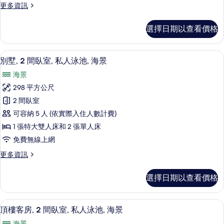
更
更多資訊
私
多
人
別
選擇日期以查看價格
墅,
泳
1
池,
間
別墅, 2 間臥室, 私人泳池, 海景 | 起居
顯
6
臥
部
別墅, 2 間臥室, 私人泳池, 海景
示
室,
分
海景
私
別
海
人
298 平方公尺
墅,
泳
景
2 間臥室
池,
2
的
部
可容納 5 人 (依實際入住人數計費)
間
分
所
1 張特大雙人床和 2 張單人床
海
臥
有
免費無線上網
景
室,
的
相
更
更多資訊
私
詳
多
片
情
人
別
選擇日期以查看價格
墅,
泳
2
池,
間
頂樓客房, 2 間臥室, 私人泳池, 海景 | 
顯
6
臥
海
頂樓客房, 2 間臥室, 私人泳池, 海景
示
室,
景
海景