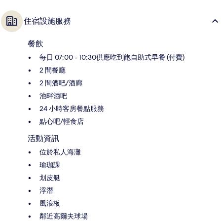
住宿設施服務
餐飲
每日 07:00 - 10:30供應吃到飽自助式早餐 (付費)
2 間餐廳
2 間酒吧/酒廊
池畔酒吧
24 小時客房餐點服務
點心吧/輕食店
活動資訊
位於私人海灘
瑜珈課
划皮艇
浮潛
風浪板
鄰近高爾夫球場