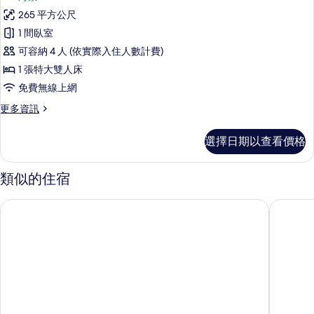
別
有
室
265 平方公尺
墅,
(Samabe
相
1 間臥室
Residence)
1
片
的
可容納 4 人 (依實際入住人數計費)
間
詳
1 張特大雙人床
情
臥
免費無線上網
室,
更
更多資訊
私
多
人
別
選擇日期以查看價格
墅,
泳
1
池,
間
類似的住宿
臥
海
室,
景
峇里島阿普爾瓦凱賓斯基飯店
峇里島希
私
的
人
泳
所
池,
有
海
景
相
的
片
詳
情