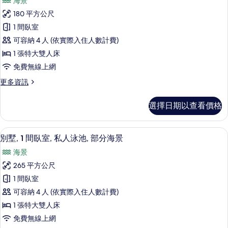
相
海景
海
套
片
濱
180 平方公尺
房,
的
1 間臥室
詳
1
情
可容納 4 人 (依實際入住人數計費)
間
1 張特大雙人床
臥
免費無線上網
室,
更
更多資訊
私
多
人
套
選擇日期以查看價格
房,
泳
1
池,
間
高級寢具、羽絨被、免費迷你吧、客房
顯
5
臥
海
別墅, 1 間臥室, 私人泳池, 部分海景
示
室,
濱
海景
私
別
的
人
265 平方公尺
墅,
泳
所
1 間臥室
池,
1
有
海
可容納 4 人 (依實際入住人數計費)
間
濱
相
1 張特大雙人床
的
臥
片
免費無線上網
詳
室,
情