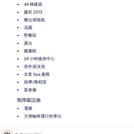
44 棟建築
建於 2013
櫃台保險箱
花園
野餐區
露台
圖書館
24 小時健身中心
室外游泳池
全套 Spa 服務
按摩/療程室
宴會廳
無障礙設施
電梯
方便輪椅通行的車位