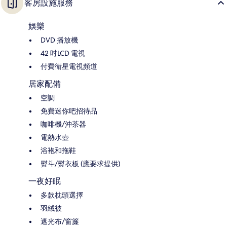
客房設施服務
娛樂
DVD 播放機
42 吋LCD 電視
付費衛星電視頻道
居家配備
空調
免費迷你吧招待品
咖啡機/沖茶器
電熱水壺
浴袍和拖鞋
熨斗/熨衣板 (應要求提供)
一夜好眠
多款枕頭選擇
羽絨被
遮光布/窗簾