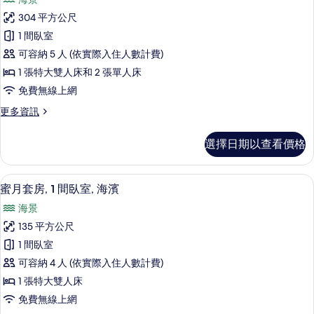
私
頂
的
人
304 平方公尺
樓
泳
所
1 間臥室
池,
客
有
海
可容納 5 人 (依實際入住人數計費)
房,
景
相
1 張特大雙人床和 2 張單人床
的
2
片
免費無線上網
詳
間
情
更
更多資訊
臥
多
室,
頂
選擇日期以查看價格
樓
私
客
人
房,
蜜月套房, 1 間臥室, 海濱 | 高級
顯
6
2
泳
蜜月套房, 1 間臥室, 海濱
示
間
池,
海景
臥
蜜
海
室,
135 平方公尺
月
私
景
1 間臥室
人
套
的
泳
可容納 4 人 (依實際入住人數計費)
房,
池,
所
1 張特大雙人床
海
1
有
免費無線上網
景
間
的