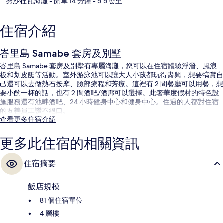
努沙杜瓦海灘
- 開車 14 分鐘
- 5.5 公里
住宿介紹
峇里島 Samabe 套房及別墅
峇里島 Samabe 套房及別墅有專屬海灘，您可以在住宿體驗浮潛、風浪
板和划皮艇等活動。室外游泳池可以讓大人小孩都玩得盡興，想要犒賞自
己還可以去做熱石按摩、臉部療程和芳療。這裡有 2 間餐廳可以用餐，想
要小酌一杯的話，也有 2 間酒吧/酒廊可以選擇。此奢華度假村的特色設
施服務還有池畔酒吧、24 小時健身中心和健身中心。住過的人都對住宿
的友善員工讚不絕口。
查看更多住宿介紹
更多此住宿的相關資訊
住宿摘要
飯店規模
81 個住宿單位
4 層樓