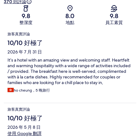
370 則評論
9.8
8.0
9.8
整潔度
地點
員工素質
評
旅客真實評論
論
10/10 好極了
2026 年 7 月 31 日
It’s a hotel with an amazing view and welcoming staff. Heartfelt
and warming hospitality with a wide range of activities included
/ provided. The breakfast here is well-served, complimented
with à la carte dishes. Highly recommended for couples or
families who are looking for a chill place to stay in,
ho cheung，5 晚旅行
旅客真實評論
10/10 好極了
2026 年 5 月 8 日
使用 Google 翻譯