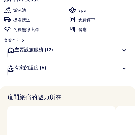
深
高
受
游泳池
Spa
旅
機場接送
免費停車
客
免費無線上網
喜
餐廳
愛
查看全部
主要設施服務
(12)
有家的溫度
(6)
這間旅宿的魅力所在