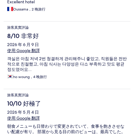
Excellent hotel
Oussama，2 晚旅行
旅客真實評論
8/10 非常好
2026 年 6 月 9 日
使用 Google 翻譯
객실은 아침 저녁 2번 청결하게 관리해주니 좋았고, 직원들은 전반
적으로 친절했고, 아침 식사는 다양성은 다소 부족하고 맛도 평균
정도였어요...
ho woung，4 晚旅行
旅客真實評論
10/10 好極了
2026 年 5 月 4 日
使用 Google 翻譯
朝食メニューも日替わりで変更されていて、食事を飽きさせな
い配慮が有り。 部屋から見る目の前のビューは、最高でした。