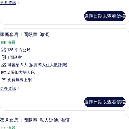
相
更
更多資訊
臥
詳
多
片
情
室,
蜜
選擇日期以查看價格
月
海
套
濱
房,
高級寢具、羽絨被、免費迷你吧、客房
顯
5
1
的
家庭套房, 1 間臥室, 海濱
示
間
所
海景
臥
家
有
室,
135 平方公尺
庭
海
相
1 間臥室
濱
套
片
的
可容納 5 人 (依實際入住人數計費)
房,
詳
2 張加大雙人床
情
1
免費無線上網
間
更
更多資訊
臥
多
室,
家
選擇日期以查看價格
庭
海
套
濱
房,
蜜月套房, 1 間臥室, 私人泳池, 海濱
顯
5
1
的
蜜月套房, 1 間臥室, 私人泳池, 海濱
示
間
所
海景