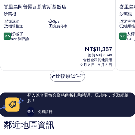
峇
峇
峇里島阿普爾瓦凱賓斯基飯店
峇里島
里
里
沙萬根
沙萬根
島
島
游泳池
Spa
游泳池
阿
希
機場接送
免費停車
機場接
普
爾
爾
頓
9.6
9.0
好極了
太棒
9.6
9.0
瓦
度
分，
分，
822 則評論
1,01
凱
假
滿
滿
現
NT$11,357
賓
村
分
分
在
斯
沙
10
10
總價 NT$13,743
價
基
含稅金和其他費用
萬
分，
分，
格
9 月 2 日 - 9 月 3 日
飯
根
好
太
為
店
極
棒
NT$11,357
比較類似住宿
沙
了，
了，
萬
822
1,011
根
則
則
評
評
登入以查看符合資格的折扣和禮遇。玩越多，獎勵就越
論
論
多！
登入
免費註冊
鄰近地區資訊