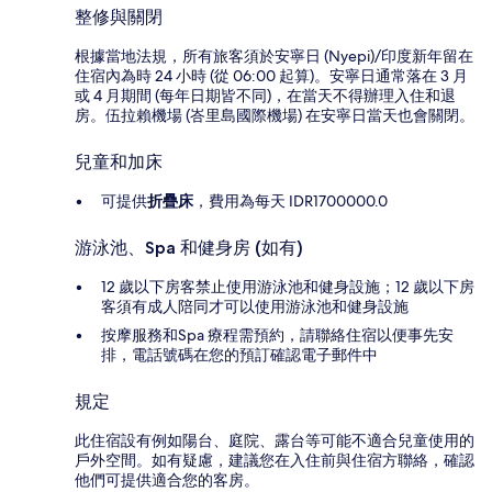
整修與關閉
根據當地法規，所有旅客須於安寧日 (Nyepi)/印度新年留在
住宿內為時 24 小時 (從 06:00 起算)。安寧日通常落在 3 月
或 4 月期間 (每年日期皆不同)，在當天不得辦理入住和退
房。伍拉賴機場 (峇里島國際機場) 在安寧日當天也會關閉。
兒童和加床
可提供
折疊床
，費用為每天 IDR1700000.0
游泳池、Spa 和健身房 (如有)
12 歲以下房客禁止使用游泳池和健身設施；12 歲以下房
客須有成人陪同才可以使用游泳池和健身設施
按摩服務和Spa 療程需預約，請聯絡住宿以便事先安
排，電話號碼在您的預訂確認電子郵件中
規定
此住宿設有例如陽台、庭院、露台等可能不適合兒童使用的
戶外空間。如有疑慮，建議您在入住前與住宿方聯絡，確認
他們可提供適合您的客房。