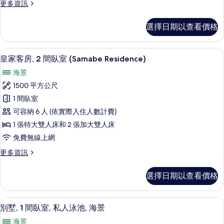
相
更
更多資訊
臥
詳
多
片
情
室,
家
選擇日期以查看價格
庭
私
套
人
房,
皇家客房, 2 間臥室 (Samabe Residence
顯
6
1
泳
皇家客房, 2 間臥室 (Samabe Residence)
示
間
池,
海景
臥
皇
海
室,
1500 平方公尺
家
私
濱
1 間臥室
人
客
的
泳
可容納 6 人 (依實際入住人數計費)
房,
池,
所
1 張特大雙人床和 2 張加大雙人床
海
2
有
免費無線上網
濱
間
的
相
更
更多資訊
臥
詳
多
片
情
室
皇
選擇日期以查看價格
家
(Samabe
客
Residence)
房,
別墅, 1 間臥室, 私人泳池, 海景 |
顯
的
5
2
別墅, 1 間臥室, 私人泳池, 海景
示
間
所
海景
臥