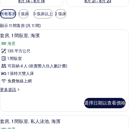
8月 14 - 8月 16
8月 21 - 8月 23
可
所有客房
1 張床
3 張床以上
2 張床
用
的
顯示 11 間客房 (共 11 間)
客
套房, 1 間臥室, 海濱 | 高級寢具、
顯
7
套房, 1 間臥室, 海濱
房
示
篩
海景
套
選
135 平方公尺
房,
條
1 間臥室
1
件
可容納 4 人 (依實際入住人數計費)
間
1 張特大雙人床
臥
免費無線上網
室,
更
更多資訊
海
多
濱
套
選擇日期以查看價格
房,
的
1
所
間
套房, 1 間臥室, 私人泳池, 海濱 |
顯
6
臥
有
套房, 1 間臥室, 私人泳池, 海濱
示
室,