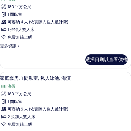
臥
蜜
有
室,
180 平方公尺
月
海
相
1 間臥室
濱
套
片
的
可容納 4 人 (依實際入住人數計費)
房,
詳
1 張特大雙人床
情
1
免費無線上網
間
更
更多資訊
臥
多
室,
蜜
選擇日期以查看價格
月
私
套
人
房,
高級寢具、羽絨被、免費迷你吧、客房
顯
5
1
泳
家庭套房, 1 間臥室, 私人泳池, 海濱
示
間
池,
海景
臥
家
海
室,
180 平方公尺
庭
私
濱
1 間臥室
人
套
的
泳
可容納 5 人 (依實際入住人數計費)
房,
池,
所
2 張加大雙人床
海
1
有
免費無線上網
濱
間
的