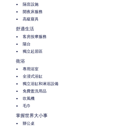
隔音設施
開夜床服務
高級寢具
舒適生活
客房按摩服務
陽台
獨立起居區
衛浴
專用浴室
全浸式浴缸
獨立浴缸和淋浴設備
免費盥洗用品
吹風機
毛巾
掌握世界大小事
辦公桌