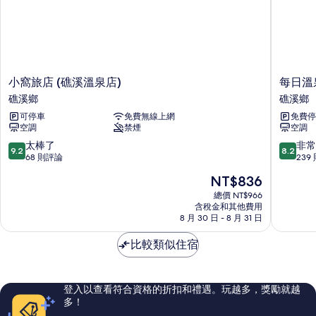
小
每
小窩旅店 (礁溪溫泉店)
每日溫
窩
日
礁溪鄉
礁溪鄉
旅
溫
可停車
免費無線上網
免費停
店
泉
空調
禁煙
空調
(礁
旅
溪
店
9.2
8.2
太棒了
非常
9.2
8.2
溫
礁
分，
分，
68 則評論
239
泉
溪
滿
滿
現
NT$836
店)
鄉
分
分
在
礁
10
10
總價 NT$966
價
溪
含稅金和其他費用
分，
分，
格
8 月 30 日 - 8 月 31 日
鄉
太
非
為
棒
常
NT$836
比較類似住宿
了，
好，
68
239
則
則
評
評
登入以查看符合資格的折扣和禮遇。玩越多，獎勵就越
論
論
多！