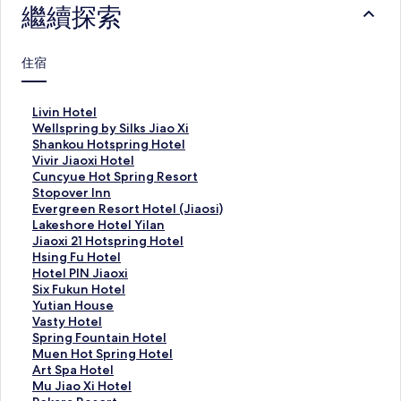
繼續探索
住宿
L
Livin Hotel
i
W
Wellspring by Silks Jiao Xi
v
e
S
Shankou Hotspring Hotel
i
l
h
V
Vivir Jiaoxi Hotel
n
l
a
i
C
Cuncyue Hot Spring Resort
H
s
n
v
u
S
Stopover Inn
o
p
k
i
n
t
E
Evergreen Resort Hotel (Jiaosi)
t
r
o
r
c
o
v
L
Lakeshore Hotel Yilan
e
i
u
J
y
p
e
a
J
Jiaoxi 21 Hotspring Hotel
l
n
H
i
u
o
r
k
i
H
Hsing Fu Hotel
的
g
o
a
e
v
g
e
a
s
H
Hotel PIN Jiaoxi
連
b
t
o
H
e
r
s
o
i
o
S
Six Fukun Hotel
結
y
s
x
o
r
e
h
x
n
t
i
Y
Yutian House
S
p
i
t
I
e
o
i
g
e
x
u
V
Vasty Hotel
i
r
H
S
n
n
r
2
F
l
F
t
a
S
Spring Fountain Hotel
l
i
o
p
n
R
e
1
u
P
u
i
s
p
M
Muen Hot Spring Hotel
k
n
t
r
的
e
H
H
H
I
k
a
t
r
u
A
Art Spa Hotel
s
g
e
i
連
s
o
o
o
N
u
n
y
i
e
r
M
Mu Jiao Xi Hotel