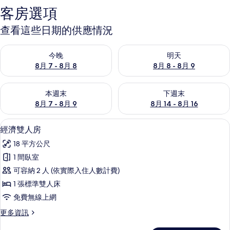
客房選項
查看這些日期的供應情況
查看今晚 (8月 7 - 8月 8) 的供應情況
查看明天 (8月 8 - 8月 9) 的
今晚
明天
8月 7 - 8月 8
8月 8 - 8月 9
查看本週末 (8月 7 - 8月 9) 的供應情況
查看下週末 (8月 14 - 8月 16)
本週末
下週末
8月 7 - 8月 9
8月 14 - 8月 16
經濟雙人房 | 書桌、免費無線上網
顯
10
經濟雙人房
示
18 平方公尺
經
1 間臥室
濟
可容納 2 人 (依實際入住人數計費)
雙
1 張標準雙人床
人
免費無線上網
房
更
更多資訊
的
多