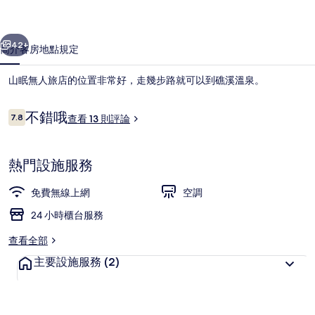
的
一個
下一個
相
42+
簡介
客房
地點
規定
片
山眠無人旅店的位置非常好，走幾步路就可以到礁溪溫泉。
集
評
不錯哦
7.8
查看 13 則評論
7.8 分，滿分 10 分，
論
熱門設施服務
免費無線上網
空調
經濟雙人房 | 書桌、免費無線上網
24 小時櫃台服務
查看全部
主要設施服務
(2)