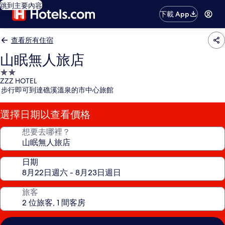
跳到主要內容
下載 App
查看所有住宿
山眠無人旅店
2.0
ZZZ HOTEL
星
步行即可到達礁溪溫泉的市中心旅館
級
住
選擇日期以查看價格
宿
想要去哪裡？
日期
旅客