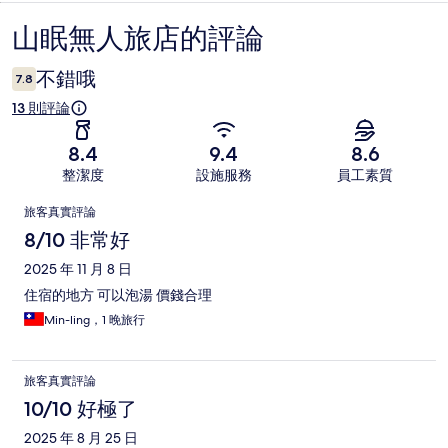
山眠無人旅店的評論
評
論
不錯哦
7.8
13 則評論
8.4
9.4
8.6
整潔度
設施服務
員工素質
評
旅客真實評論
論
8/10 非常好
2025 年 11 月 8 日
住宿的地方 可以泡湯 價錢合理
Min-ling，1 晚旅行
旅客真實評論
10/10 好極了
2025 年 8 月 25 日