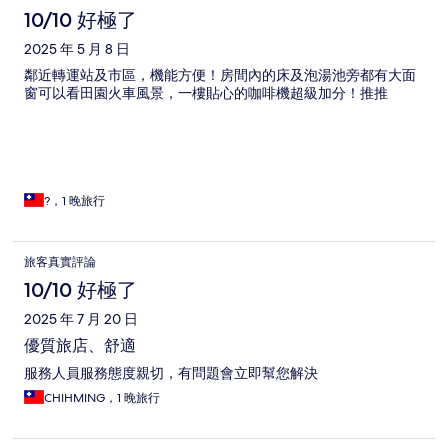
10/10 好極了
2025 年 5 月 8 日
鄰近轉運站及市區，機能方便！房間內的床及泡湯池旁都有大面
窗可以看田園火車風景，一樓貼心的咖啡機超級加分！推推
?，1 晚旅行
旅客真實評論
10/10 好極了
2025 年 7 月 20 日
優質旅店、舒適
服務人員服務態度親切，有問題會立即幫您解決
CHIHMING，1 晚旅行