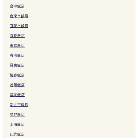
連
連
結
結
台中飯店
台東市飯店
宜蘭市飯店
京都飯店
東京飯店
香港飯店
羅東飯店
恆春飯店
首爾飯店
福岡飯店
新北市飯店
曼谷飯店
上海飯店
紐約飯店