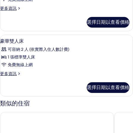
相
情
雙
片
更
更多資訊
人
多
房
標
選擇日期以查看價格
準
的
雙
所
人
書桌、免費無線上網
顯
12
房
豪華雙人床
有
示
的
相
可容納 2 人 (依實際入住人數計費)
詳
豪
情
片
1 張標準雙人床
華
免費無線上網
雙
更
更多資訊
人
多
床
豪
選擇日期以查看價格
華
的
雙
所
人
類似的住宿
床
有
的
小窩旅店 (礁溪溫泉店)
每日溫泉
相
詳
情
片