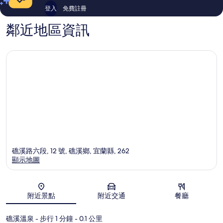
登入
免費註冊
鄰近地區資訊
礁溪路六段, 12 號, 礁溪鄉, 宜蘭縣, 262
顯示地圖
地圖
附近景點
附近交通
餐廳
礁溪溫泉
- 步行 1 分鐘
- 0.1 公里