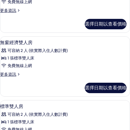
免費無線上網
人
更
更多資訊
房,
多
庭
奢
選擇日期以查看價格
華
園
雙
景
人
書桌、免費無線上網
顯
9
房,
無窗經濟雙人房
觀
示
庭
的
可容納 2 人 (依實際入住人數計費)
園
無
景
所
1 張標準雙人床
窗
觀
有
免費無線上網
的
經
詳
相
更
更多資訊
濟
情
多
片
雙
無
選擇日期以查看價格
窗
人
經
房
濟
書桌、免費無線上網
顯
8
雙
標準雙人房
的
示
人
所
可容納 2 人 (依實際入住人數計費)
房
標
的
有
1 張標準雙人床
準
詳
免費無線上網