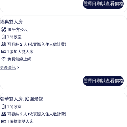
所
經
選擇日期以查看價格
濟
有
雙
相
人
經典雙人房 | 書桌、免費無線上網
顯
11
房
經典雙人房
片
示
的
18 平方公尺
詳
經
情
1 間臥室
典
可容納 2 人 (依實際入住人數計費)
雙
1 張加大雙人床
人
免費無線上網
房
更
更多資訊
的
多
所
經
選擇日期以查看價格
典
有
雙
相
人
奢華雙人房, 庭園景觀 | 書桌、免費無
顯
11
房
奢華雙人房, 庭園景觀
片
示
的
1 間臥室
詳
奢
情
可容納 2 人 (依實際入住人數計費)
華
1 張標準雙人床
雙