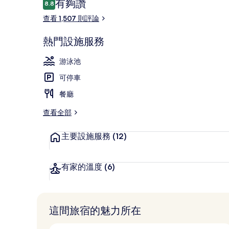
評
有夠讚
8.8
8.8 分，滿分 10 分，
論
查看 1,507 則評論
樓梯
熱門設施服務
游泳池
可停車
餐廳
查看全部
主要設施服務
(12)
有家的溫度
(6)
這間旅宿的魅力所在