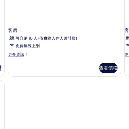
客房
客
可容納 10 人 (依實際入住人數計費)
免費無線上網
更
更
更多資訊
更
多
多
客
客
格
查看價格
房
房
的
的
詳
詳
情
情