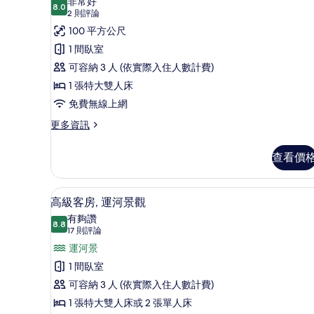
非常好
情
8.0
8.0 分，滿分 10 分
行
(2
2 則評論
則
政
100 平方公尺
評
套
1 間臥室
論)
房,
可容納 3 人 (依實際入住人數計費)
1
1 張特大雙人床
張
免費無線上網
特
更
更多資訊
多
大
行
雙
查看價
政
人
套
房,
床
高級客房, 運河景觀 | 高級
顯
5
1
高級客房, 運河景觀
的
示
張
有夠讚
特
8.8
所
8.8 分，滿分 10 分
高
(17
17 則評論
大
則
有
級
運河景
雙
評
人
相
客
1 間臥室
床
論)
片
房,
可容納 3 人 (依實際入住人數計費)
的
詳
運
1 張特大雙人床或 2 張單人床
情