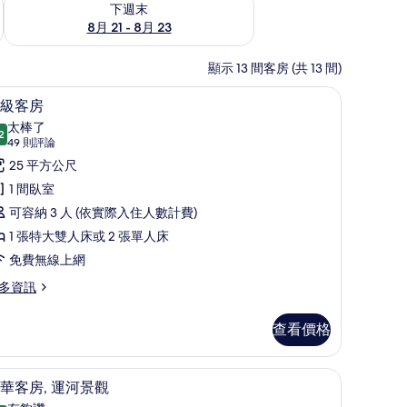
下週末
8月 21 - 8月 23
顯示 13 間客房 (共 13 間)
保險箱、書桌
高級寢具、迷你吧、客房內保險箱、書桌
顯
4
級客房
示
太棒了
2
9.2 分，滿分 10 分
高
(49
49 則評論
則
級
25 平方公尺
評
客
1 間臥室
論)
房
可容納 3 人 (依實際入住人數計費)
的
1 張特大雙人床或 2 張單人床
所
免費無線上網
有
多資訊
相
查看價格
片
險箱、書桌
高級寢具、迷你吧、客房內保險箱、書桌
顯
5
華客房, 運河景觀
示