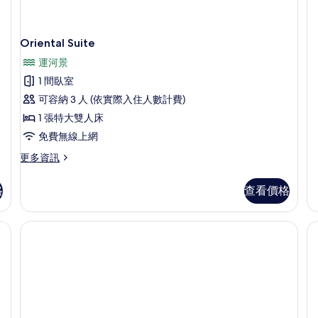
Pa
Su
的
Oriental Suite
詳
情
運河景
1 間臥室
可容納 3 人 (依實際入住人數計費)
1 張特大雙人床
免費無線上網
更
更多資訊
多
Oriental
格
查看價格
Suite
的
詳
級寢具、迷你吧、客房內保險箱、書桌
情