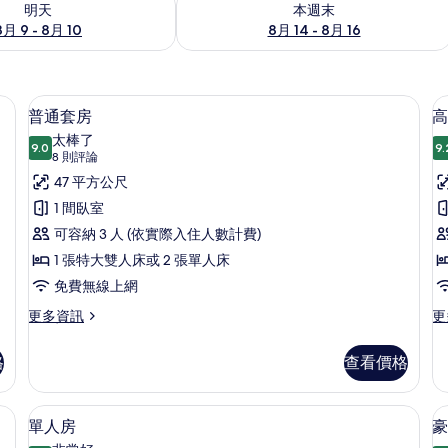
明天
本週末
8月 9 - 8月 10
8月 14 - 8月 16
、客房內保險箱、書桌
普通套房 | 高級寢具、迷你吧、客房內
顯
4
普通套房
高
示
太棒了
9.0
9.
9.0 分，滿分 10 分
普
(8
8 則評論
則
通
47 平方公尺
評
套
1 間臥室
論)
房
可容納 3 人 (依實際入住人數計費)
的
1 張特大雙人床或 2 張單人床
所
免費無線上網
有
更
更
更多資訊
更
多
多
相
普
高
格
查看價格
片
通
級
套
客
房
房
 高級寢具、迷你吧、客房內保險箱、書桌
單人房 | 高級寢具、迷你吧、客房內保
顯
4
的
的
單人房
豪
示
詳
詳