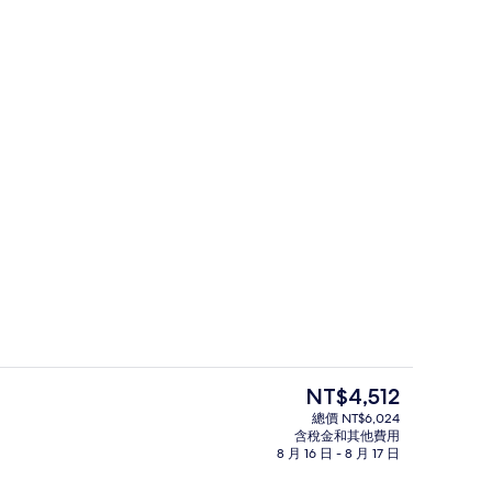
每日付費供應吃到飽自助式早餐
目
NT$4,512
前
總價 NT$6,024
的
含稅金和其他費用
會議設施
價
8 月 16 日 - 8 月 17 日
格
是