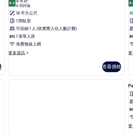
非常好
情
8.2
情
8.
8.2 分，滿分 10 分
單
(12
12 則評論
則
人
18 平方公尺
評
房
1 間臥室
論)
的
可容納 1 人 (依實際入住人數計費)
房
所
1 張單人床
有
免費無線上網
相
更
更
更多資訊
更
多
多
片
單
豪
格
查看價格
人
華
房
客
的
房,
寢具、迷你吧、客房內保險箱、書桌
詳
運
P
情
河
景
P
觀
S
的
詳
情
更
更
多