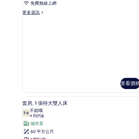
河
免費無線上網
景
更
更多資訊
多
觀
高
的
級
客
所
房,
有
運
河
相
景
片
觀
的
詳
情
查看價
套房, 1 張特大雙人床 | 高
顯
7
套房, 1 張特大雙人床
示
不錯哦
7.6
7.6 分，滿分 10 分
套
(4
4 則評論
則
房,
城市景
評
1
60 平方公尺
論)