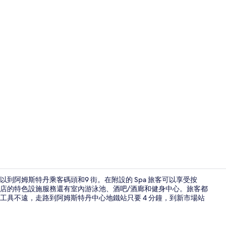
室內游泳池
以到阿姆斯特丹乘客碼頭和9 街。在附設的 Spa 旅客可以享受按
店的特色設施服務還有室內游泳池、酒吧/酒廊和健身中心。旅客都
工具不遠，走路到阿姆斯特丹中心地鐵站只要 4 分鐘，到新市場站
三溫暖