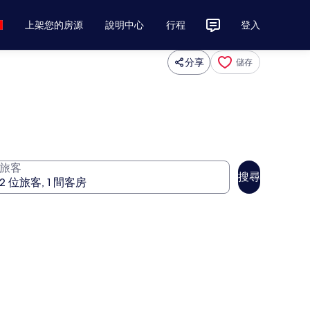
上架您的房源
說明中心
行程
登入
分享
儲存
旅客
搜尋