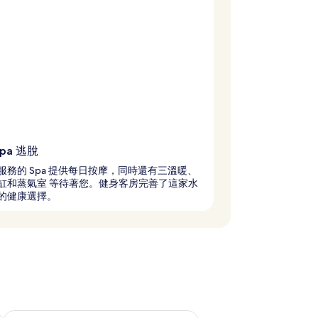
pa 逃脫
服務的 Spa 提供每日按摩，同時還有三溫暖、
缸和蒸氣室 等待著您。健身客房完善了這家水
的健康選擇。
況
查看下週末 (8月 21 - 8月 23) 的供應情況