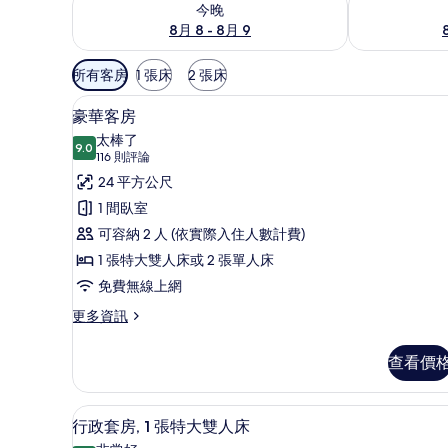
今晚
8月 8 - 8月 9
可
所有客房
1 張床
2 張床
用
豪華客房 | 高級寢具、迷你吧
顯
的
5
豪華客房
示
客
太棒了
9.0
房
9.0 分，滿分 10 分
豪
(116
116 則評論
篩
則
華
24 平方公尺
選
評
客
1 間臥室
條
論)
房
可容納 2 人 (依實際入住人數計費)
件
的
1 張特大雙人床或 2 張單人床
所
免費無線上網
有
更
更多資訊
多
相
豪
查看價
片
華
客
房
行政套房, 1 張特大雙人床 |
顯
8
的
行政套房, 1 張特大雙人床
示
詳