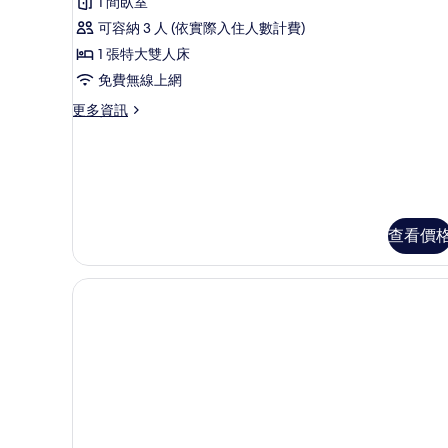
張
1 間臥室
特
可容納 3 人 (依實際入住人數計費)
大
1 張特大雙人床
雙
免費無線上網
人
更
更多資訊
多
床
套
的
房,
所
1
張
有
特
相
查看價
大
雙
片
人
床
的
詳
情