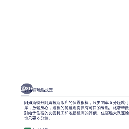
阿
姆
拉
斯
飯
店
的
相
片
集
81+
簡介
客房
地點
規定
阿姆斯特丹阿姆拉斯飯店的位置很棒，只要開車 5 分鐘就可
摩，放鬆身心，這裡的餐廳則提供有可口的餐點。此奢華飯
對給予住宿的友善員工和地點極高的評價。住宿離大眾運輸
也只要 6 分鐘。