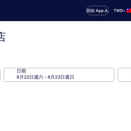
•
開啟 App
TWD
店
日期