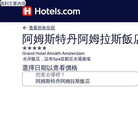
跳到主要內容
查看所有住宿
阿姆斯特丹阿姆拉斯飯
5.0
Grand Hotel Amrâth Amsterdam
星
水岸飯店，設有Spa並鄰近水壩廣場
級
選擇日期以查看價格
住
想要去哪裡？
宿
阿
姆
斯
特
丹