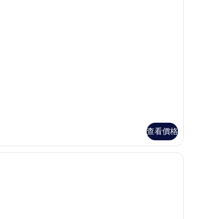
相
norama
ite
片
查看價格