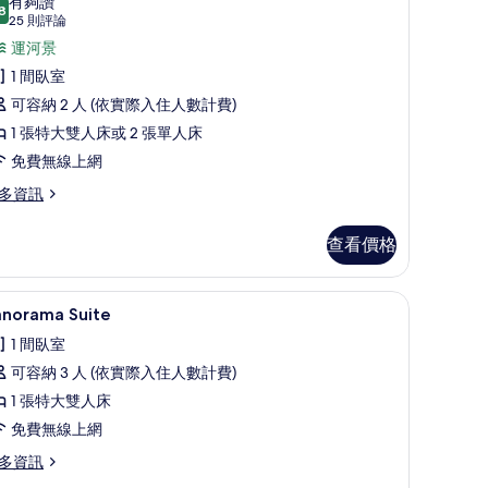
有夠讚
8
8.8 分，滿分 10 分
豪
(25
25 則評論
則
華
運河景
評
客
1 間臥室
論)
,
可容納 2 人 (依實際入住人數計費)
運
1 張特大雙人床或 2 張單人床
河
免費無線上網
景
多資訊
觀
查看價格
的
所
Panorama Suite | 高級寢具、迷你吧、客
顯
有
4
anorama Suite
示
相
1 間臥室
anorama
片
可容納 3 人 (依實際入住人數計費)
uite
1 張特大雙人床
的
免費無線上網
所
多資訊
有