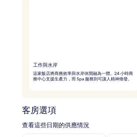
工作與水岸
這家飯店將商務效率與水岸休閒融為一體。24 小時商
務中心支援生產力，而 Spa 服務則可讓人精神煥發。
客房選項
查看這些日期的供應情況
查看今晚 (8月 8 - 8月 9) 的供應情況
查看明天 (8月 