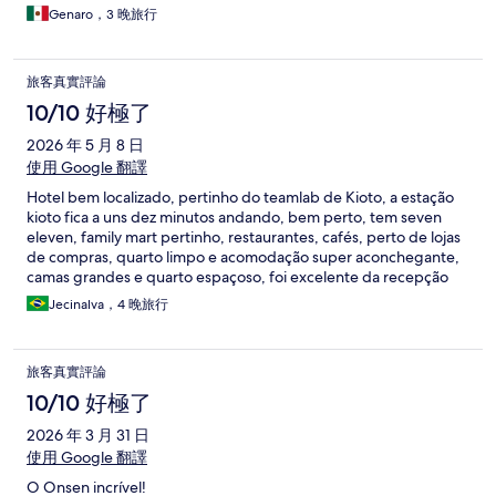
Genaro，3 晚旅行
旅客真實評論
10/10 好極了
2026 年 5 月 8 日
使用 Google 翻譯
Hotel bem localizado, pertinho do teamlab de Kioto, a estação
kioto fica a uns dez minutos andando, bem perto, tem seven
eleven, family mart pertinho, restaurantes, cafés, perto de lojas
de compras, quarto limpo e acomodação super aconchegante,
camas grandes e quarto espaçoso, foi excelente da recepção
ate o checkout.
Jecinalva，4 晚旅行
旅客真實評論
10/10 好極了
2026 年 3 月 31 日
使用 Google 翻譯
O Onsen incrível!