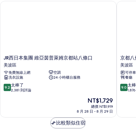
JR西日本集團 維亞茵普萊姆京都站八條口
京都八條
吸
煙
房
的
詳
情
JR
京
JR西日本集團 維亞茵普萊姆京都站八條口
京都八
西
都
美波區
美波區
日
八
免費無線上網
空調
可停車
本
條
洗衣設施
24 小時櫃台服務
餐廳
集
都
團
酒
9.2
9.0
太棒了
太棒
9.2
9.0
維
店
分，
分，
2,381 則評論
1,8
亞
美
滿
滿
現
NT$1,729
茵
波
分
分
在
普
區
10
10
總價 NT$1,919
價
萊
8 月 28 日 - 8 月 29 日
分，
分，
格
姆
太
太
為
京
比較類似住宿
棒
棒
NT$1,729
都
了，
了，
站
2,381
1,876