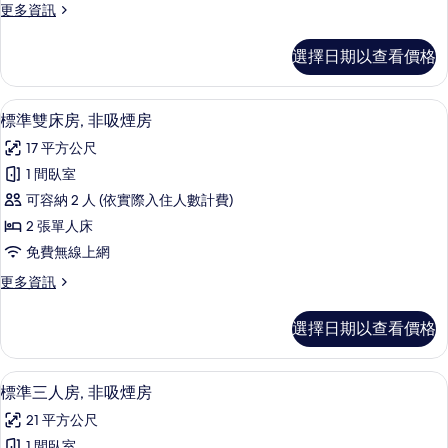
更
更多資訊
非
多
吸
標
選擇日期以查看價格
準
煙
雙
房
人
客房內保險箱、書桌、熨斗/熨衣板、
顯
6
房,
標準雙床房, 非吸煙房
的
示
非
所
17 平方公尺
吸
標
煙
有
1 間臥室
準
房
相
可容納 2 人 (依實際入住人數計費)
的
雙
詳
片
2 張單人床
床
情
免費無線上網
房,
更
更多資訊
非
多
吸
標
選擇日期以查看價格
準
煙
雙
房
床
客房內保險箱、書桌、熨斗/熨衣板、
顯
5
房,
標準三人房, 非吸煙房
的
示
非
所
21 平方公尺
吸
標
煙
1 間臥室