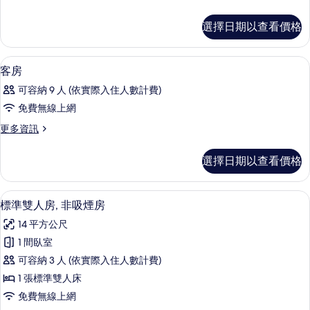
的
多
所
客
選擇日期以查看價格
房
有
的
相
詳
客房內保險箱、書桌、熨斗/熨衣板、
顯
1
情
客房
片
示
可容納 9 人 (依實際入住人數計費)
客
免費無線上網
房
更
更多資訊
的
多
所
客
選擇日期以查看價格
房
有
的
相
詳
標準雙人房, 非吸煙房 | 客房內保險
顯
6
情
標準雙人房, 非吸煙房
片
示
14 平方公尺
標
1 間臥室
準
可容納 3 人 (依實際入住人數計費)
雙
1 張標準雙人床
人
免費無線上網
房,