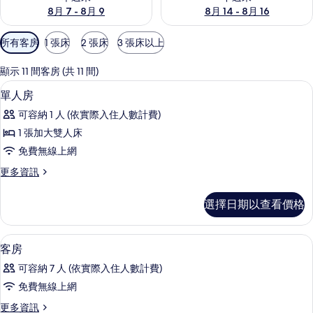
8月 7 - 8月 9
8月 14 - 8月 16
可
所有客房
1 張床
2 張床
3 張床以上
用
的
顯示 11 間客房 (共 11 間)
客
客房內保險箱、書桌、熨斗/熨衣板、
顯
5
單人房
房
示
篩
可容納 1 人 (依實際入住人數計費)
單
選
1 張加大雙人床
人
條
免費無線上網
房
件
更
更多資訊
的
多
所
單
選擇日期以查看價格
人
有
房
相
的
客房內保險箱、書桌、熨斗/熨衣板、
顯
1
詳
客房
片
示
情
可容納 7 人 (依實際入住人數計費)
客
免費無線上網
房
更
更多資訊