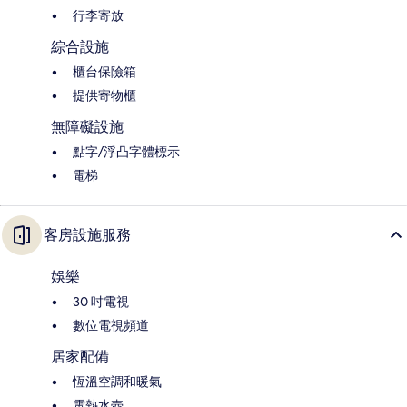
行李寄放
綜合設施
櫃台保險箱
提供寄物櫃
無障礙設施
點字/浮凸字體標示
電梯
客房設施服務
娛樂
30 吋電視
數位電視頻道
居家配備
恆溫空調和暖氣
電熱水壺