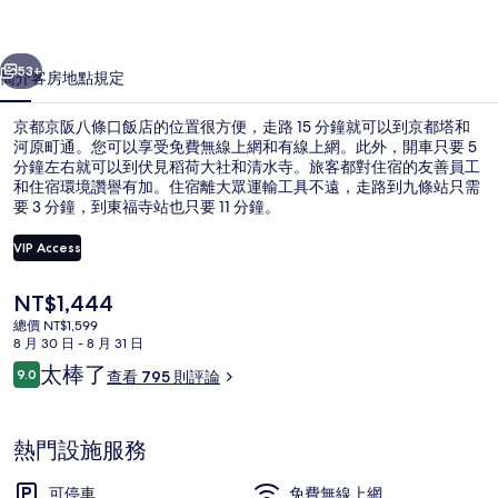
口
一個
下一個
飯
53+
簡介
客房
地點
規定
店
京都京阪八條口飯店的位置很方便，走路 15 分鐘就可以到京都塔和
的
河原町通。您可以享受免費無線上網和有線上網。此外，開車只要 5
分鐘左右就可以到伏見稻荷大社和清水寺。旅客都對住宿的友善員工
相
和住宿環境讚譽有加。住宿離大眾運輸工具不遠，走路到九條站只需
片
要 3 分鐘，到東福寺站也只要 11 分鐘。
集
VIP Access
目
NT$1,444
走廊
前
總價 NT$1,599
的
8 月 30 日 - 8 月 31 日
價
評
太棒了
9.0
查看 795 則評論
格
9.0 分，滿分 10 分，
論
是
NT$1,444
熱門設施服務
可停車
免費無線上網