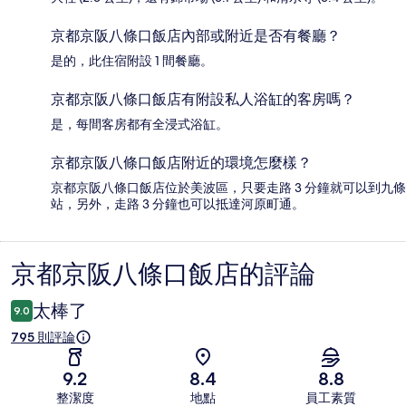
京都京阪八條口飯店內部或附近是否有餐廳？
是的，此住宿附設 1 間餐廳。
京都京阪八條口飯店有附設私人浴缸的客房嗎？
是，每間客房都有全浸式浴缸。
京都京阪八條口飯店附近的環境怎麼樣？
京都京阪八條口飯店位於美波區，只要走路 3 分鐘就可以到九條
站，另外，走路 3 分鐘也可以抵達河原町通。
京都京阪八條口飯店的評論
評
論
太棒了
9.0
795 則評論
9.2
8.4
8.8
整潔度
地點
員工素質