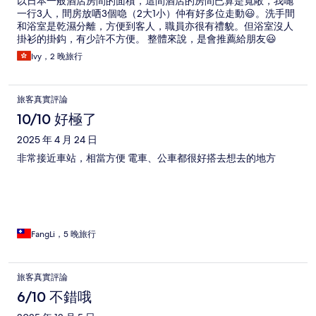
以日本一般酒店房間的面積，這間酒店的房間已算是寬敞，我哋
一行3人，間房放哂3個喼（2大1小）仲有好多位走動😃。洗手間
和浴室是乾濕分離，方便到客人，職員亦很有禮貌。但浴室沒人
掛衫的掛鈎，有少許不方便。 整體來說，是會推薦給朋友😃
Ivy，2 晚旅行
旅客真實評論
10/10 好極了
2025 年 4 月 24 日
非常接近車站，相當方便 電車、公車都很好搭去想去的地方
FangLi，5 晚旅行
旅客真實評論
6/10 不錯哦