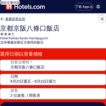
跳到主要內容
下載 App
查看所有住宿
京都京阪八條口飯店
3.5
Hotel Keihan Kyoto Hachijoguchi
星
設有餐廳並鄰近京都塔的飯店
級
住
選擇日期以查看價格
宿
想要去哪裡？
日期
旅客