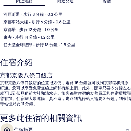
附近景點
附近交通
餐廳
河原町通
- 步行 3 分鐘
- 0.3 公里
京都車站大樓
- 步行 6 分鐘
- 0.6 公里
京都塔
- 步行 12 分鐘
- 1.0 公里
東寺
- 步行 14 分鐘
- 1.2 公里
任天堂全球總部
- 步行 18 分鐘
- 1.5 公里
住宿介紹
京都京阪八條口飯店
京都京阪八條口飯店的位置很方便，走路 15 分鐘就可以到京都塔和河原
町通。您可以享受免費無線上網和有線上網。此外，開車只要 5 分鐘左右
就可以到伏見稻荷大社和清水寺。旅客都對住宿的友善員工和住宿環境讚
譽有加。住宿離大眾運輸工具不遠，走路到九條站只需要 3 分鐘，到東福
寺站也只要 11 分鐘。
更多此住宿的相關資訊
住宿摘要