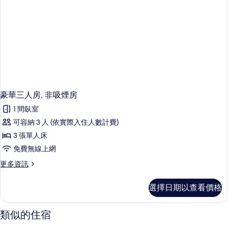
的
Beds
for
所
1
有
People)
的
相
詳
片
情
豪華三人房, 非吸煙房
1 間臥室
可容納 3 人 (依實際入住人數計費)
3 張單人床
免費無線上網
更
更多資訊
多
豪
選擇日期以查看價格
華
三
人
類似的住宿
房,
非