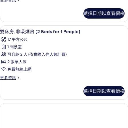
更多資訊
吸
多
煙
單
選擇日期以查看價格
人
房
房,
的
非
客房內保險箱、書桌、熨斗/熨衣板、
顯
6
吸
雙床房, 非吸煙房 (2 Beds for 1 People)
所
示
煙
有
17 平方公尺
房
雙
的
相
1 間臥室
床
詳
片
可容納 2 人 (依實際入住人數計費)
情
房,
2 張單人床
非
免費無線上網
吸
更
更多資訊
煙
多
房
雙
選擇日期以查看價格
床
(2
房,
Beds
非
for
吸
煙
1
房
People)
(2