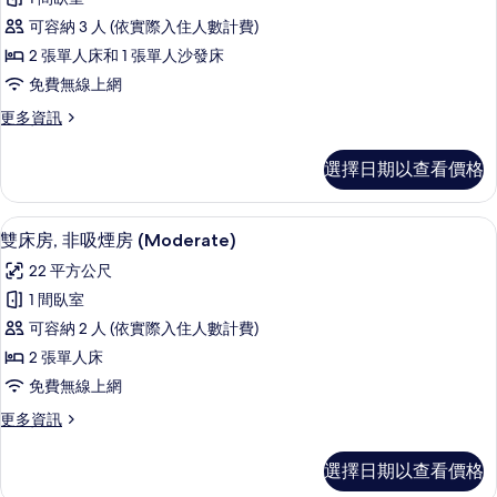
有
準
房
相
可容納 3 人 (依實際入住人數計費)
的
三
詳
片
2 張單人床和 1 張單人沙發床
人
情
免費無線上網
房,
更
更多資訊
非
多
吸
標
選擇日期以查看價格
準
煙
三
房
人
雙床房, 非吸煙房 (Moderate) |
顯
6
房,
雙床房, 非吸煙房 (Moderate)
的
示
非
所
22 平方公尺
吸
雙
煙
有
1 間臥室
床
房
相
可容納 2 人 (依實際入住人數計費)
的
房,
詳
片
2 張單人床
非
情
免費無線上網
吸
更
更多資訊
煙
多
房
雙
選擇日期以查看價格
床
(Moderate)