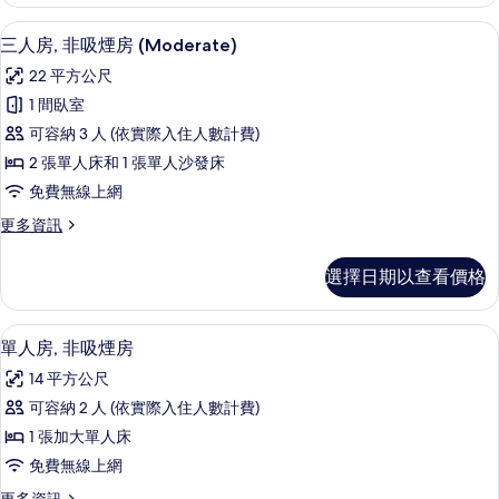
房,
的
非
三人房, 非吸煙房 (Moderate) |
顯
6
吸
所
三人房, 非吸煙房 (Moderate)
示
煙
有
22 平方公尺
房
三
相
(Moderate)
1 間臥室
人
的
片
可容納 3 人 (依實際入住人數計費)
詳
房,
情
2 張單人床和 1 張單人沙發床
非
免費無線上網
吸
更
更多資訊
煙
多
房
三
選擇日期以查看價格
人
(Moderate)
房,
的
非
單人房, 非吸煙房 | 客房內保險箱、
顯
6
吸
所
單人房, 非吸煙房
示
煙
有
14 平方公尺
房
單
相
(Moderate)
可容納 2 人 (依實際入住人數計費)
人
的
片
1 張加大單人床
詳
房,
情
免費無線上網
非
更