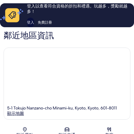
八
則
則
登入以查看符合資格的折扣和禮遇。玩越多，獎勵就越
條
評
評
多！
口
論
論
美
登入
免費註冊
波
區
鄰近地區資訊
5-1 Tokujo Nanzano-cho Minami-ku, Kyoto, Kyoto, 601-8011
顯示地圖
地圖