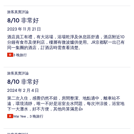
旅客真實評論
8/10 非常好
2023 年 11 月 21 日
酒店員工有禮，有大浴場，浴場乾淨及休息區舒適，酒店附近10
分鐘有食市及便利店，樓層有微波爐供使用。JR京都駅一出已有
同一集團的酒店，訂酒店時需查看清楚。
3 晚旅行
旅客真實評論
8/10 非常好
2024 年 2 月 4 日
第二次入住，感覺仍然不錯，房間整潔、地點適中，離車站不
遠，環境清靜，唯一不好是浴室去水問題，每次沖涼後，浴室地
下一大灘水，好不方便，其他尚算滿意👍
Wai Yee，3 晚旅行