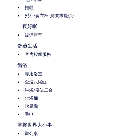
拖鞋
熨斗/熨衣板 (應要求提供)
一夜好眠
提供床單
舒適生活
客房按摩服務
衛浴
專用浴室
全浸式浴缸
淋浴/浴缸二合一
坐浴桶
吹風機
毛巾
掌握世界大小事
辦公桌