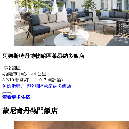
阿姆斯特丹博物館區萊昂納多飯店
博物館區
‐
距離市中心 1.44 公里
8.2
/
10
非常好！ (1,017 則評論)
阿姆斯特丹博物館區萊昂納多飯店
查看更多住宿
蒙尼肯丹熱門飯店