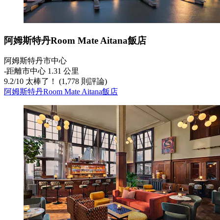
阿姆斯特丹Room Mate Aitana飯店
阿姆斯特丹市中心
‐
距離市中心 1.31 公里
9.2
/
10
太棒了！ (1,778 則評論)
阿姆斯特丹Room Mate Aitana飯店