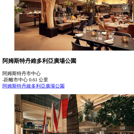
阿姆斯特丹維多利亞廣場公園
阿姆斯特丹市中心
‐
距離市中心 0.61 公里
阿姆斯特丹維多利亞廣場公園