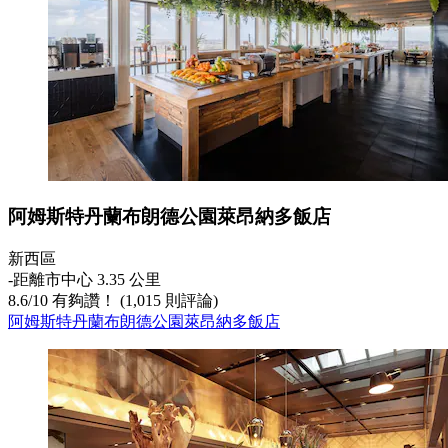
阿姆斯特丹蘭布朗德公園萊昂納多飯店
新西區
‐
距離市中心 3.35 公里
8.6
/
10
有夠讚！ (1,015 則評論)
阿姆斯特丹蘭布朗德公園萊昂納多飯店