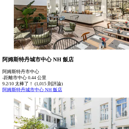
阿姆斯特丹城市中心 NH 飯店
阿姆斯特丹市中心
‐
距離市中心 0.44 公里
9.2
/
10
太棒了！ (1,015 則評論)
阿姆斯特丹城市中心 NH 飯店