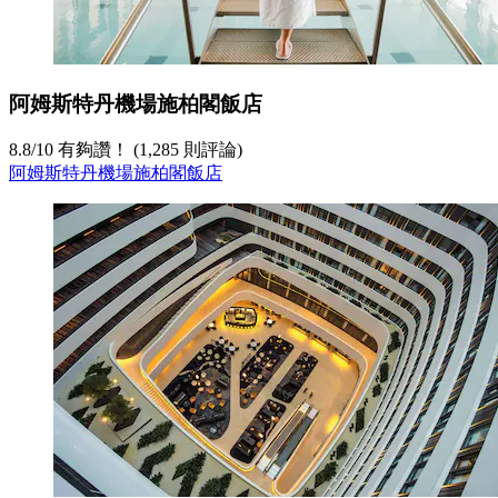
阿姆斯特丹機場施柏閣飯店
8.8
/
10
有夠讚！ (1,285 則評論)
阿姆斯特丹機場施柏閣飯店