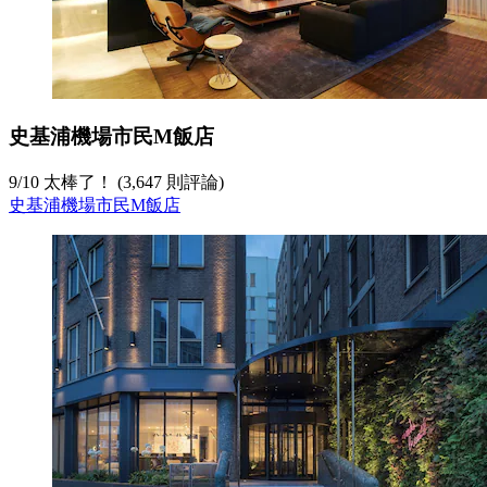
史基浦機場市民M飯店
9
/
10
太棒了！ (3,647 則評論)
史基浦機場市民M飯店