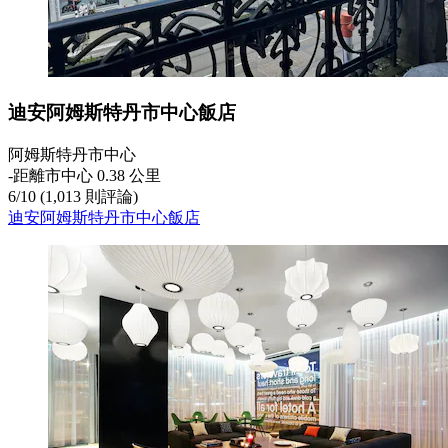
迪安阿姆斯特丹市中心飯店
阿姆斯特丹市中心
‐
距離市中心 0.38 公里
6
/
10
(1,013 則評論)
迪安阿姆斯特丹市中心飯店