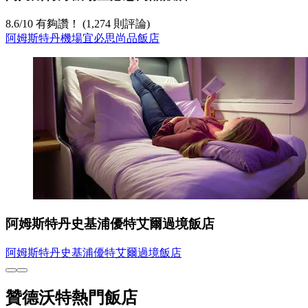
8.6
/
10
有夠讚！ (1,274 則評論)
阿姆斯特丹機場宜必思尚品飯店
阿姆斯特丹史基浦優特艾爾過境飯店
阿姆斯特丹史基浦優特艾爾過境飯店
贊德沃特熱門飯店