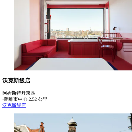
沃克斯飯店
阿姆斯特丹東區
‐
距離市中心 2.52 公里
沃克斯飯店