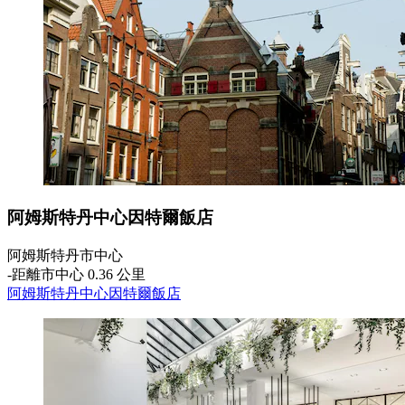
阿姆斯特丹中心因特爾飯店
阿姆斯特丹市中心
‐
距離市中心 0.36 公里
阿姆斯特丹中心因特爾飯店