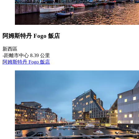
阿姆斯特丹 Fogo 飯店
新西區
‐
距離市中心 8.39 公里
阿姆斯特丹 Fogo 飯店