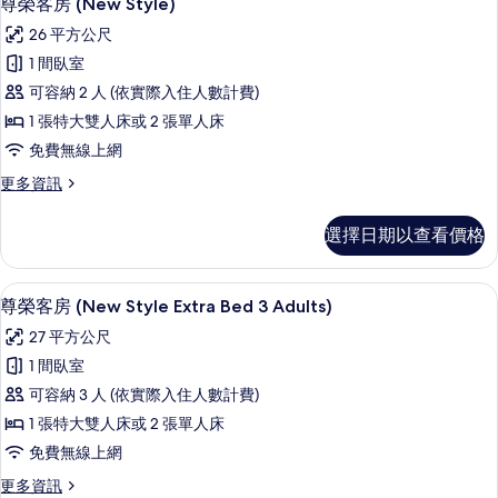
相
尊榮客房 (New Style)
示
Style)
片
26 平方公尺
的
尊
詳
1 間臥室
榮
情
可容納 2 人 (依實際入住人數計費)
客
1 張特大雙人床或 2 張單人床
房
免費無線上網
(New
更
更多資訊
Style)
多
的
尊
選擇日期以查看價格
榮
所
客
有
房
迷你吧、客房內保險箱、書桌、遮光布
顯
相
8
(New
尊榮客房 (New Style Extra Bed 3 Adults)
示
Style)
片
27 平方公尺
的
尊
詳
1 間臥室
榮
情
可容納 3 人 (依實際入住人數計費)
客
1 張特大雙人床或 2 張單人床
房
免費無線上網
(New
更
更多資訊
Style