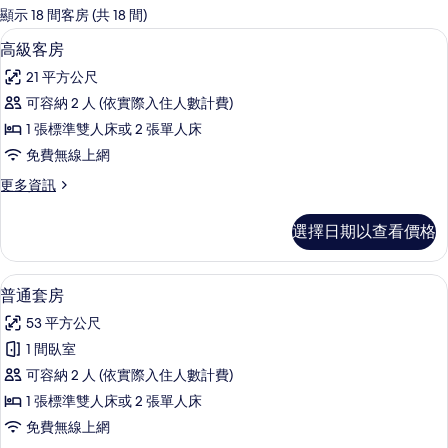
的
顯示 18 間客房 (共 18 間)
客
迷你吧、客房內保險箱、書桌、遮光布
顯
4
高級客房
房
示
篩
21 平方公尺
高
選
可容納 2 人 (依實際入住人數計費)
級
條
1 張標準雙人床或 2 張單人床
客
件
免費無線上網
房
更
更多資訊
的
多
所
高
選擇日期以查看價格
級
有
客
相
房
迷你吧、客房內保險箱、書桌、遮光布
顯
6
的
普通套房
片
示
詳
53 平方公尺
情
普
1 間臥室
通
可容納 2 人 (依實際入住人數計費)
套
1 張標準雙人床或 2 張單人床
房
免費無線上網
的