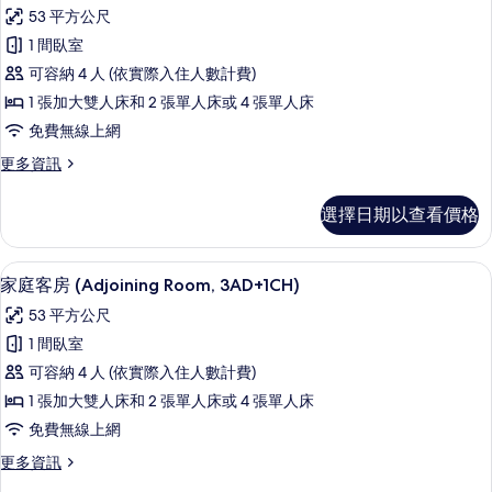
示
Bed
所
53 平方公尺
3
家
有
adults)
1 間臥室
庭
相
的
可容納 4 人 (依實際入住人數計費)
詳
客
片
情
1 張加大雙人床和 2 張單人床或 4 張單人床
房
免費無線上網
(Adjoining
更
更多資訊
Room,
多
2AD+2CH)
家
選擇日期以查看價格
的
庭
客
所
房
迷你吧、客房內保險箱、書桌、遮光布
顯
有
8
(Adjoining
家庭客房 (Adjoining Room, 3AD+1CH)
示
Room,
相
53 平方公尺
2AD+2CH)
家
片
的
1 間臥室
庭
詳
可容納 4 人 (依實際入住人數計費)
情
客
1 張加大雙人床和 2 張單人床或 4 張單人床
房
免費無線上網
(Adjoining
更
更多資訊
Room,
多