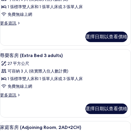
客
1 張標準雙人床和 1 張單人床或 3 張單人床
房
免費無線上網
(Extra
更
更多資訊
Bed
多
2
尊
選擇日期以查看價格
adults
榮
客
+
房
1
迷你吧、客房內保險箱、書桌、遮光布
顯
8
(Extra
尊榮客房 (Extra Bed 3 adults)
child)
示
Bed
27 平方公尺
的
2
尊
adults
可容納 3 人 (依實際入住人數計費)
所
榮
+
1 張標準雙人床和 1 張單人床或 3 張單人床
有
1
客
child)
免費無線上網
相
房
的
更
更多資訊
片
詳
(Extra
多
情
Bed
尊
選擇日期以查看價格
3
榮
客
adults)
房
迷你吧、客房內保險箱、書桌、遮光布
顯
的
8
(Extra
家庭客房 (Adjoining Room, 2AD+2CH)