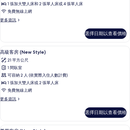
客
情
1 張加大雙人床和 2 張單人床或 4 張單人床
房
免費無線上網
(Adjoining
更
更多資訊
Room,
多
extrabed
家
選擇日期以查看價格
4AD+2CH)
庭
客
的
房
迷你吧、客房內保險箱、書桌、遮光布
顯
所
4
(Adjoining
高級客房 (New Style)
示
Room,
有
21 平方公尺
extrabed
高
相
4AD+2CH)
1 間臥室
級
片
的
可容納 2 人 (依實際入住人數計費)
詳
客
情
1 張加大雙人床或 2 張單人床
房
免費無線上網
(New
更
更多資訊
Style)
多
的
高
選擇日期以查看價格
級
所
客
有
房
迷你吧、客房內保險箱、書桌、遮光布
顯
8
(New