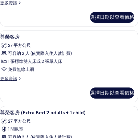
更
更多資訊
所
多
有
普
選擇日期以查看價格
通
相
套
片
房
迷你吧、客房內保險箱、書桌、遮光布
顯
8
的
尊榮客房
示
詳
27 平方公尺
情
尊
可容納 2 人 (依實際入住人數計費)
榮
1 張標準雙人床或 2 張單人床
客
免費無線上網
房
更
更多資訊
的
多
所
尊
選擇日期以查看價格
榮
有
客
相
房
迷你吧、客房內保險箱、書桌、遮光布
顯
8
的
尊榮客房 (Extra Bed 2 adults + 1 child)
片
示
詳
27 平方公尺
情
尊
1 間臥室
榮
可容納 3 人 (依實際入住人數計費)