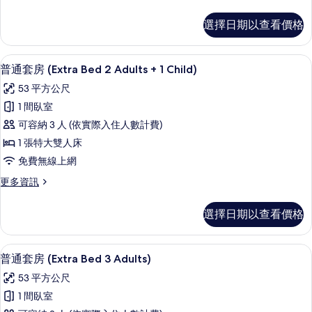
多
Extra
尊
選擇日期以查看價格
Bed
榮
客
3
房
Adults)
迷你吧、客房內保險箱、書桌、遮光布
顯
6
(New
普通套房 (Extra Bed 2 Adults + 1 Child)
的
示
Style
53 平方公尺
Extra
所
普
Bed
1 間臥室
有
通
3
可容納 3 人 (依實際入住人數計費)
Adults)
相
套
的
1 張特大雙人床
片
房
詳
免費無線上網
情
(Extra
更
更多資訊
Bed
多
2
普
選擇日期以查看價格
Adults
通
套
+
房
1
迷你吧、客房內保險箱、書桌、遮光布
顯
6
(Extra
普通套房 (Extra Bed 3 Adults)
Child)
示
Bed
53 平方公尺
的
2
普
Adults
1 間臥室
所
通
+