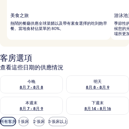
美食之旅
游泳池
熱鬧的餐廳供應全球菜餚以及帶有素食選擇的吃到飽早
季節性
餐。當地食材佔菜單的 80%。
候您的
場所更
客房選項
查看這些日期的供應情況
查看今晚 (8月 7 - 8月 8) 的供應情況
查看明天 (8月 8 - 8月 9) 的
今晚
明天
8月 7 - 8月 8
8月 8 - 8月 9
查看本週末 (8月 7 - 8月 9) 的供應情況
查看下週末 (8月 14 - 8月 16)
本週末
下週末
8月 7 - 8月 9
8月 14 - 8月 16
可
所有客房
1 張床
2 張床
3 張床以上
用