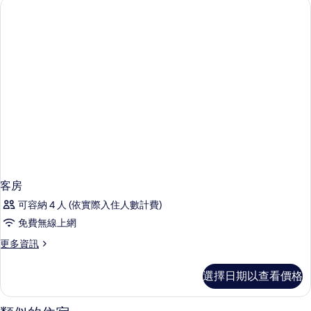
情
客房
可容納 4 人 (依實際入住人數計費)
免費無線上網
更
更多資訊
多
客
選擇日期以查看價格
房
的
詳