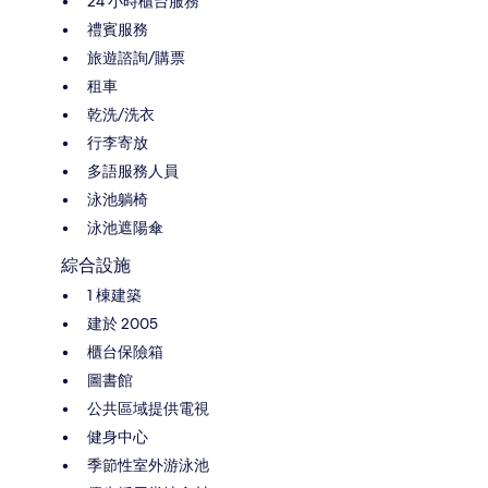
24 小時櫃台服務
禮賓服務
旅遊諮詢/購票
租車
乾洗/洗衣
行李寄放
多語服務人員
泳池躺椅
泳池遮陽傘
綜合設施
1 棟建築
建於 2005
櫃台保險箱
圖書館
公共區域提供電視
健身中心
季節性室外游泳池