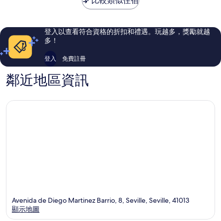
比較類似住宿
了，
了，
1,353
1,245
則
則
評
評
登入以查看符合資格的折扣和禮遇。玩越多，獎勵就越
論
論
多！
登入
免費註冊
鄰近地區資訊
Avenida de Diego Martinez Barrio, 8, Seville, Seville, 41013
顯示地圖