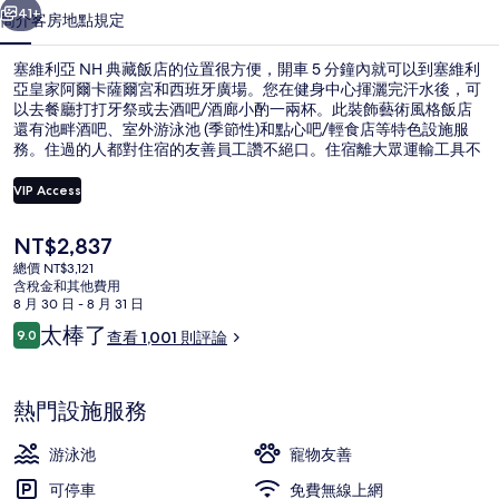
飯
41+
簡介
客房
地點
規定
店
塞維利亞 NH 典藏飯店的位置很方便，開車 5 分鐘內就可以到塞維利
的
亞皇家阿爾卡薩爾宮和西班牙廣場。您在健身中心揮灑完汗水後，可
相
以去餐廳打打牙祭或去酒吧/酒廊小酌一兩杯。此裝飾藝術風格飯店
還有池畔酒吧、室外游泳池 (季節性)和點心吧/輕食店等特色設施服
片
務。住過的人都對住宿的友善員工讚不絕口。住宿離大眾運輸工具不
遠，走路到聖伯納多電車站只要 7 分鐘。
集
VIP Access
目
NT$2,837
迷你吧、客房內保險箱、書桌、遮光布
前
總價 NT$3,121
的
含稅金和其他費用
價
8 月 30 日 - 8 月 31 日
格
評
太棒了
9.0
查看 1,001 則評論
是
9.0 分，滿分 10 分，
論
NT$2,837
熱門設施服務
游泳池
寵物友善
可停車
免費無線上網