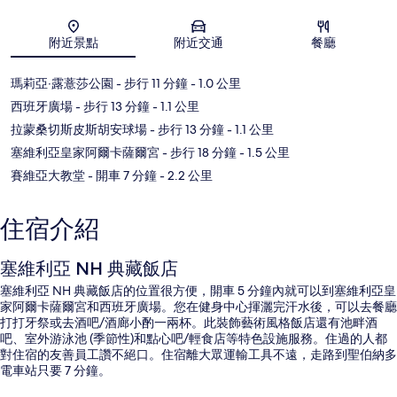
地圖
附近景點
附近交通
餐廳
瑪莉亞‧露薏莎公園
- 步行 11 分鐘
- 1.0 公里
西班牙廣場
- 步行 13 分鐘
- 1.1 公里
拉蒙桑切斯皮斯胡安球場
- 步行 13 分鐘
- 1.1 公里
塞維利亞皇家阿爾卡薩爾宮
- 步行 18 分鐘
- 1.5 公里
賽維亞大教堂
- 開車 7 分鐘
- 2.2 公里
住宿介紹
塞維利亞 NH 典藏飯店
塞維利亞 NH 典藏飯店的位置很方便，開車 5 分鐘內就可以到塞維利亞皇
家阿爾卡薩爾宮和西班牙廣場。您在健身中心揮灑完汗水後，可以去餐廳
打打牙祭或去酒吧/酒廊小酌一兩杯。此裝飾藝術風格飯店還有池畔酒
吧、室外游泳池 (季節性)和點心吧/輕食店等特色設施服務。住過的人都
對住宿的友善員工讚不絕口。住宿離大眾運輸工具不遠，走路到聖伯納多
電車站只要 7 分鐘。