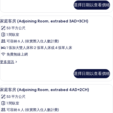
3AD+1CH)
家
選擇日期以查看價格
的
庭
客
所
房
迷你吧、客房內保險箱、書桌、遮光布
顯
有
8
(Adjoining
家庭客房 (Adjoining Room, extrabed 3AD+3CH)
示
Room,
相
53 平方公尺
3AD+1CH)
家
片
的
1 間臥室
庭
詳
可容納 6 人 (依實際入住人數計費)
情
客
1 張加大雙人床和 2 張單人床或 4 張單人床
房
免費無線上網
(Adjoining
更
更多資訊
Room,
多
extrabed
家
選擇日期以查看價格
3AD+3CH)
庭
客
的
房
迷你吧、客房內保險箱、書桌、遮光布
顯
所
8
(Adjoining
家庭客房 (Adjoining Room, extrabed 4AD+2CH)
示
Room,
有
53 平方公尺
extrabed
家
相
3AD+3CH)
1 間臥室
庭
片
的
可容納 6 人 (依實際入住人數計費)
詳