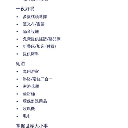
一夜好眠
多款枕頭選擇
遮光布/窗簾
隔音設施
免費提供搖籃/嬰兒床
折疊床/加床 (付費)
提供床單
衛浴
專用浴室
淋浴/浴缸二合一
淋浴花灑
坐浴桶
環保盥洗用品
吹風機
毛巾
掌握世界大小事