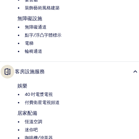
裝飾藝術風格建築
無障礙設施
無障礙通道
點字/浮凸字體標示
電梯
輪椅通道
客房設施服務
娛樂
40 吋電漿電視
付費衛星電視頻道
居家配備
恆溫空調
迷你吧
咖啡機/沖茶器