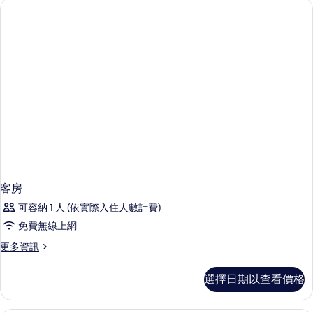
情
客房
可容納 1 人 (依實際入住人數計費)
免費無線上網
更
更多資訊
多
客
選擇日期以查看價格
房
的
詳