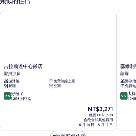
類似的住宿
情
吉拉爾達中心飯店
塞維利亞
吉
塞
吉拉爾達中心飯店
塞維利
拉
維
聖貝那多
薩爾
爾
利
游泳池
免費無線上網
游泳池
達
亞
餐廳
空調
免費無
中
中
心
心
9.6
9.2
好極了
太棒
9.6
9.2
飯
飯
分，
分，
1,353 則評論
1,2
店
店
滿
滿
現
NT$3,271
聖
薩
分
分
在
貝
爾
10
10
總價 NT$3,598
價
那
含稅金和其他費用
分，
分，
格
8 月 16 日 - 8 月 17 日
多
好
太
為
極
棒
NT$3,271