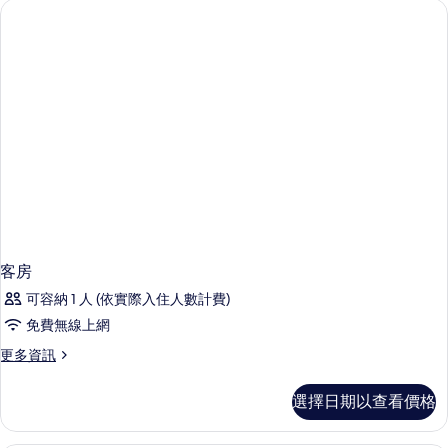
Adults
(New
+1
Style
Child)
Extra
Bed
的
2
所
Adults
+1
有
Child)
相
的
詳
片
情
客房
可容納 1 人 (依實際入住人數計費)
免費無線上網
更
更多資訊
多
客
選擇日期以查看價格
房
的
詳