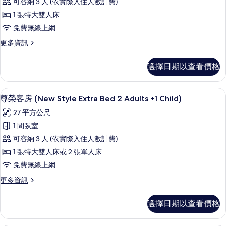
可容納 3 人 (依實際入住人數計費)
有
1
套
Child)
1 張特大雙人床
相
房
的
免費無線上網
片
詳
(Extra
情
更
更多資訊
Bed
多
3
普
選擇日期以查看價格
Adults)
通
套
的
房
迷你吧、客房內保險箱、書桌、遮光布
顯
所
8
(Extra
尊榮客房 (New Style Extra Bed 2 Adults +1 Child)
示
Bed
有
27 平方公尺
3
尊
相
Adults)
1 間臥室
榮
片
的
可容納 3 人 (依實際入住人數計費)
詳
客
情
1 張特大雙人床或 2 張單人床
房
免費無線上網
(New
更
更多資訊
Style
多
Extra
尊
選擇日期以查看價格
Bed
榮
客
2
房