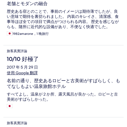
老舗とモダンの融合
歴史ある宿とのことで、事前のイメージは期待薄でしたが、良
い意味で期待を裏切られました。 内装のキレイさ、清潔感、食
事等ほぼ全ての項目で満点がつけられる内容。 歴史を感じなが
らも、随所に近代的な設備があり、不便なく快適でした。
1982amarone，1 晚旅行
旅客真實評論
10/10 好極了
2017 年 5 月 29 日
使用 Google 翻譯
名前の通り、歴史あるロビーと古美術がすばらしく、も
てなしもよい温泉旅館ホテル
すべてよし。温泉が２か所、露天風呂が良かった。ロビーと古
美術がすばらしかった。
旅客真實評論