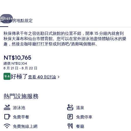
之
一個
下一個
宿
145+
簡介
客房
地點
規定
佐
秋保傳承千年之宿佐勘日式旅館的位置不錯，開車 15 分鐘內就會到
勘
秋保大瀑布和仙台市體育館。您可以在室外游泳池盡情體驗玩水的樂
趣，然後去咖啡廳打打牙祭或到酒吧/酒廊喝個幾杯。
日
式
目
NT$10,765
前
旅
總價 NT$12,104
的
8 月 21 日 - 8 月 22 日
價
館
評
好極了
9.4
查看 40 則評論
格
9.4 分，滿分 10 分，
論
溫泉
的
是
NT$10,765
相
熱門設施服務
片
游泳池
溫泉
集
免費早餐
免費停車
免費無線上網
餐廳