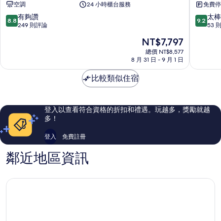
空調
24 小時櫃台服務
免費停
白
村
區
界
8.8
9.2
有夠讚
太棒
8.8
9.2
秋
分，
分，
249 則評論
53 
保
滿
滿
現
NT$7,797
太
分
分
在
白
10
10
總價 NT$8,577
價
8 月 31 日 - 9 月 1 日
區
分，
分，
格
有
太
為
比較類似住宿
夠
棒
NT$7,797
讚，
了，
249
53
則
則
登入以查看符合資格的折扣和禮遇。玩越多，獎勵就越
評
評
多！
論
論
登入
免費註冊
鄰近地區資訊