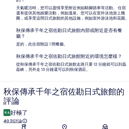
天氣暖活時，您可以盡情享受附近例如騎腳踏車等活動。 住宿
還有提供其他娛樂活動，例如溫泉。您可以在室外泳池游上幾
圈，或享受這間日式旅館的其他設施，例如室外游泳池和花園。
秋保傳承千年之宿佐勘日式旅館內部或附近是否有餐
廳？
是的，此住宿附設 1 間餐廳。
秋保傳承千年之宿佐勘日式旅館附近的環境怎麼樣？
從秋保傳承千年之宿佐勘日式旅館走路只要 12 分鐘就可以到磊
磊峡，另外走 13 分鐘還可以到秋保酒莊。
秋保傳承千年之宿佐勘日式旅館的
評
評論
論
好極了
9.4
40 則評論