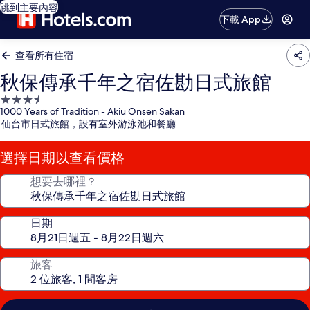
跳到主要內容
下載 App
查看所有住宿
秋保傳承千年之宿佐勘日式旅館
3.5
1000 Years of Tradition - Akiu Onsen Sakan
星
仙台市日式旅館，設有室外游泳池和餐廳
級
住
選擇日期以查看價格
宿
想要去哪裡？
日期
旅客