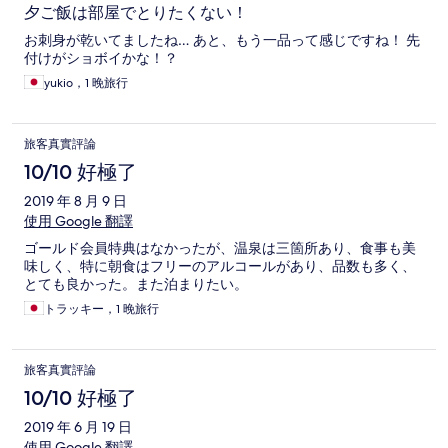
夕ご飯は部屋でとりたくない！
お刺身が乾いてましたね… あと、もう一品って感じですね！ 先
付けがショボイかな！？
yukio，1 晚旅行
旅客真實評論
10/10 好極了
2019 年 8 月 9 日
使用 Google 翻譯
ゴールド会員特典はなかったが、温泉は三箇所あり、食事も美
味しく、特に朝食はフリーのアルコールがあり、品数も多く、
とても良かった。また泊まりたい。
トラッキー，1 晚旅行
旅客真實評論
10/10 好極了
2019 年 6 月 19 日
使用 Google 翻譯