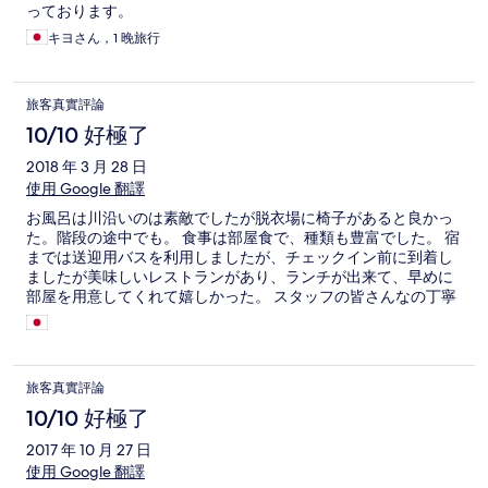
っております。
キヨさん，1 晚旅行
旅客真實評論
10/10 好極了
2018 年 3 月 28 日
使用 Google 翻譯
お風呂は川沿いのは素敵でしたが脱衣場に椅子があると良かっ
た。階段の途中でも。 食事は部屋食で、種類も豊富でした。 宿
までは送迎用バスを利用しましたが、チェックイン前に到着し
ましたが美味しいレストランがあり、ランチが出来て、早めに
部屋を用意してくれて嬉しかった。 スタッフの皆さんなの丁寧
さが素晴らしい。
旅客真實評論
10/10 好極了
2017 年 10 月 27 日
使用 Google 翻譯