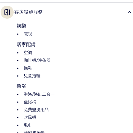
客房設施服務
娛樂
電視
居家配備
空調
咖啡機/沖茶器
拖鞋
兒童拖鞋
衛浴
淋浴/浴缸二合一
坐浴桶
免費盥洗用品
吹風機
毛巾
牙刷和牙膏