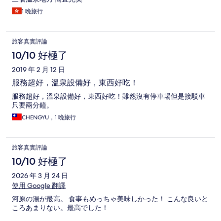
1 晚旅行
旅客真實評論
10/10 好極了
2019 年 2 月 12 日
服務超好，溫泉設備好，東西好吃！
服務超好，溫泉設備好，東西好吃！雖然沒有停車場但是接駁車
只要兩分鐘。
CHENGYU，1 晚旅行
旅客真實評論
10/10 好極了
2026 年 3 月 24 日
使用 Google 翻譯
河原の湯が最高。 食事もめっちゃ美味しかった！ こんな良いと
ころあまりない。最高でした！