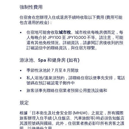
強制性費用
住宿會在您辦理入住或退房手續時收取以下費用 (費用可能
包含適用的稅金)：
住宿地可能會收取
城市稅
。城市稅依每晚房價而定，每
人每晚介於 JPY100 至 JPY10,000 不等。請注意，可能
還有其他免稅情況。詳細資訊，請參閱訂房後收到的預
訂確認信中的聯絡資訊，與住宿方聯繫。
游泳池、Spa 和健身房 (如有)
季節性泳池於 7 月至 8 月開放
私人浴池/溫泉須預約，請聯絡住宿以便事先安排，電話
號碼在預訂確認電子郵件中
旅客須事先聯絡住宿業者預留公用盥洗設備和
規定
根據「日本衛生及社會安全部 (MHLW)」之規定，所有國際
旅客辦理入住手續 (入住飯店、汽車旅館等) 時必須告知飯店
其護照號碼與國籍。此外，住宿業者務必影印所有房客之護
照，以做備份之用。