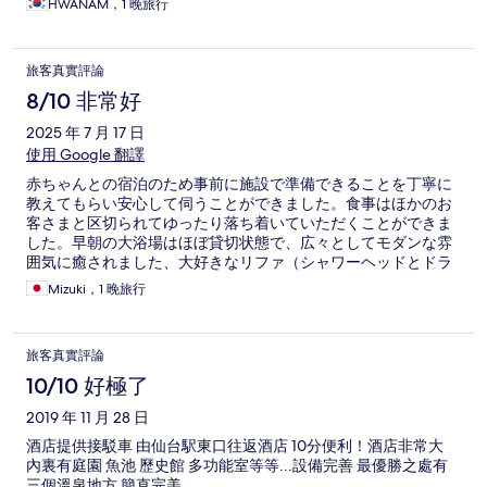
HWANAM，1 晚旅行
旅客真實評論
8/10 非常好
2025 年 7 月 17 日
使用 Google 翻譯
赤ちゃんとの宿泊のため事前に施設で準備できることを丁寧に
教えてもらい安心して伺うことができました。食事はほかのお
客さまと区切られてゆったり落ち着いていただくことができま
した。早朝の大浴場はほぼ貸切状態で、広々としてモダンな雰
囲気に癒されました、大好きなリファ（シャワーヘッドとドラ
イヤー）にテンションが上がりました。ひとつ残念だったのは
Mizuki，1 晚旅行
貸切風呂が思ったより寛げなかったことです。とは言え全体と
しては大満足で家族の記念にまた訪れたいと思いました。
旅客真實評論
10/10 好極了
2019 年 11 月 28 日
酒店提供接駁車 由仙台駅東口往返酒店 10分便利！酒店非常大
內裏有庭園 魚池 歷史館 多功能室等等...設備完善 最優勝之處有
三個溫泉地方 簡直完美