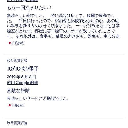
もう一回泊まりたい！
素晴らしい宿でした。 特に温泉は広くて、綺麗で最高でし
た。 平日に行ったので、宿泊客も比較的少ないのか、あの広
い温泉を独り占めさせて頂きました。 一つだけ残念なことは禁
煙室がとれず、部屋に若干煙草のニオイが残っていたことで
す。 それ以外は、食事も、部屋の大きさも、景色も、申し分あ
りません。
1 晚旅行
旅客真實評論
10/10 好極了
2019 年 6 月 3 日
使用 Google 翻譯
素敵な旅館
素晴らしいサービスと施設でした。
1 晚旅行
旅客真實評論