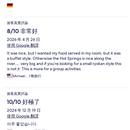
旅客真實評論
8/10 非常好
2026 年 4 月 26 日
使用 Google 翻譯
It was nice, but I wanted my food served in my room, but it was
a buffet style. Otherwise the Hot Springs is nice along the
river…..very big and if you’re looking for a small ryokan style this
is not it. This is more for a group activities.
Michael，1 晚旅行
旅客真實評論
10/10 好極了
2024 年 12 月 19 日
使用 Google 翻譯
아주 좋았습니다.