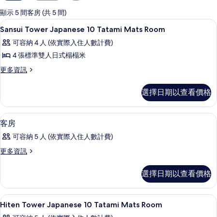
用
的
顯示 5 間客房 (共 5 間)
客
用餐區
顯
1
Sansui Tower Japanese 10 Tatami Mats Room
房
示
篩
可容納 4 人 (依實際入住人數計費)
Sansui
選
4 張標準雙人日式榻榻米
Tower
條
更
更多資訊
Japanese
件
多
10
Sansui
選擇日期以查看價格
Tatami
Tower
Mats
Japanese
10
Room
客房內保險箱
顯
1
Tatami
客房
的
示
Mats
可容納 5 人 (依實際入住人數計費)
所
Room
客
的
更
更多資訊
有
房
詳
多
相
情
的
客
選擇日期以查看價格
片
房
所
的
有
詳
用餐區
顯
1
情
Hiten Tower Japanese 10 Tatami Mats Room
相
示