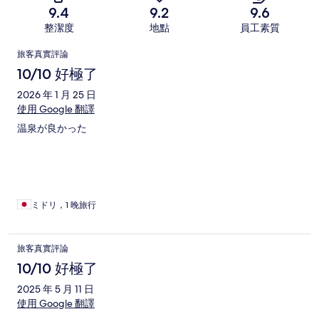
9.4
9.2
9.6
整潔度
地點
員工素質
評
旅客真實評論
論
10/10 好極了
2026 年 1 月 25 日
使用 Google 翻譯
温泉が良かった
ミドリ，1 晚旅行
旅客真實評論
10/10 好極了
2025 年 5 月 11 日
使用 Google 翻譯