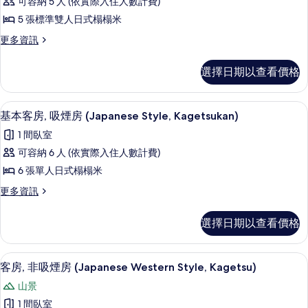
片
可容納 5 人 (依實際入住人數計費)
Hiten
5 張標準雙人日式榻榻米
Tower
更
更多資訊
Japanese
多
10
Hiten
選擇日期以查看價格
Tatami
Tower
Mats
Japanese
10
Room
基本客房, 吸煙房 (Japanese Style, Ka
顯
2
Tatami
基本客房, 吸煙房 (Japanese Style, Kagetsukan)
的
示
Mats
1 間臥室
所
Room
基
的
可容納 6 人 (依實際入住人數計費)
有
本
詳
6 張單人日式榻榻米
相
情
客
更
更多資訊
片
房,
多
吸
基
選擇日期以查看價格
本
煙
客
房
房,
客房, 非吸煙房 (Japanese Western Sty
顯
6
吸
客房, 非吸煙房 (Japanese Western Style, Kagetsu)
(Japanese
示
煙
Style,
山景
房
客
Kagetsukan)
(Japanese
1 間臥室