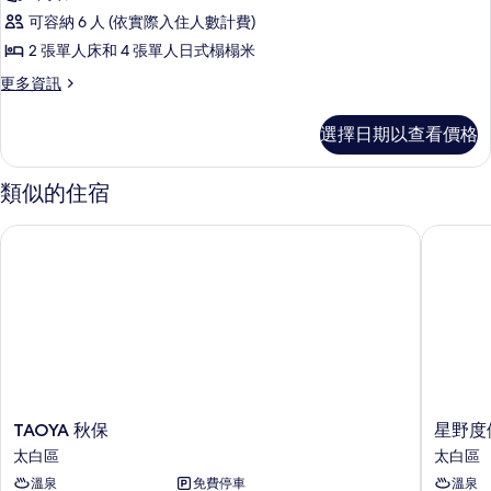
房,
Style,
的
可容納 6 人 (依實際入住人數計費)
Kagetsukan)
非
所
的
2 張單人床和 4 張單人日式榻榻米
吸
有
詳
更
更多資訊
情
煙
相
多
房
客
片
選擇日期以查看價格
房,
(Japanese
非
Western
吸
類似的住宿
Style,
煙
房
Kagetsu)
TAOYA 秋保
星野度假
(Japanese
的
Western
所
Style,
Kagetsu)
有
的
相
詳
情
片
TAOYA
星
TAOYA 秋保
星野度
秋
野
太白區
太白區
保
度
溫泉
免費停車
溫泉
太
假