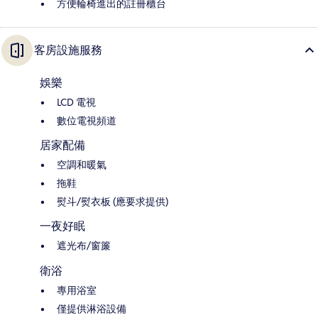
方便輪椅進出的註冊櫃台
客房設施服務
娛樂
LCD 電視
數位電視頻道
居家配備
空調和暖氣
拖鞋
熨斗/熨衣板 (應要求提供)
一夜好眠
遮光布/窗簾
衛浴
專用浴室
僅提供淋浴設備