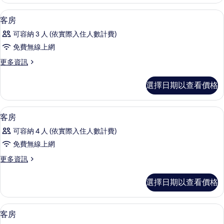
雙
相
人
遮光布/窗簾、熨斗/熨衣板、免費無線
顯
2
房
客房
片
示
的
可容納 3 人 (依實際入住人數計費)
詳
客
情
免費無線上網
房
更
更多資訊
的
多
所
客
選擇日期以查看價格
房
有
的
相
詳
遮光布/窗簾、熨斗/熨衣板、免費無線
顯
2
情
客房
片
示
可容納 4 人 (依實際入住人數計費)
客
免費無線上網
房
更
更多資訊
的
多
所
客
選擇日期以查看價格
房
有
的
相
詳
遮光布/窗簾、熨斗/熨衣板、免費無線
顯
3
情
客房
片
示