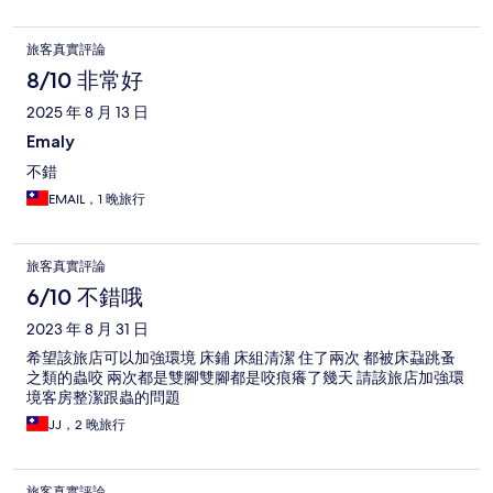
旅客真實評論
8/10 非常好
2025 年 8 月 13 日
Emaly
不錯
EMAIL，1 晚旅行
旅客真實評論
6/10 不錯哦
2023 年 8 月 31 日
希望該旅店可以加強環境 床鋪 床組清潔 住了兩次 都被床蝨跳蚤
之類的蟲咬 兩次都是雙腳雙腳都是咬痕癢了幾天 請該旅店加強環
境客房整潔跟蟲的問題
JJ，2 晚旅行
旅客真實評論