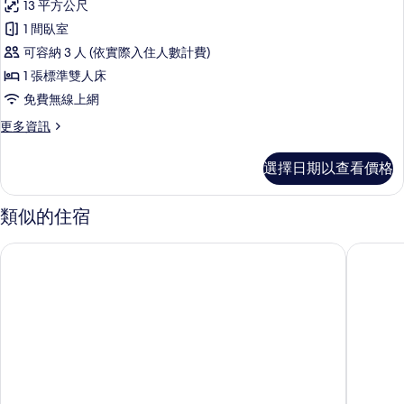
13 平方公尺
1 間臥室
可容納 3 人 (依實際入住人數計費)
1 張標準雙人床
免費無線上網
更
更多資訊
多
極
選擇日期以查看價格
簡
雙
人
類似的住宿
房
的
左岸假期旅店
金燕精緻
詳
情