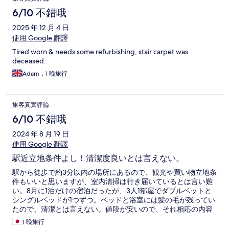
6/10 不錯哦
2025 年 12 月 4 日
使用 Google 翻譯
Tired worn & needs some refurbishing, stair carpet was
deceased.
Adam，1 晚旅行
旅客真實評論
6/10 不錯哦
2024 年 8 月 19 日
使用 Google 翻譯
駅近立地条件よし！清潔度良いとは言えない。
駅から徒歩で約3分以内の場所にあるので、観光や買い物立地条
件もいいと思いますが、室内清掃は行き届いているとは言い難
い。8月に1泊だけの宿泊だったが、3人1部屋でダブルベットと
シングルベッドが1つずつ。ベッドと浴室には髪の毛が残ってい
たので、清潔とは言えない。値段が安いので、それ相応の内容
だと思う。
1 晚旅行