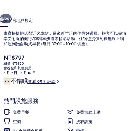
的
一個
下一個
相
20+
簡介
客房
地點
規定
片
東賓快捷旅店鄰近火車站，是來新竹玩的住宿好選擇。旅客可以盡情
集
享受附近的健行/腳踏車步道等精彩活動，住宿也提供免費無線上網
和吃到飽自助式早餐 (每日 07:00 - 10:00 供應)。
目
NT$797
前
總價 NT$920
的
含稅金和其他費用
價
8 月 9 日 - 8 月 10 日
格
評
不錯哦
7.2
查看 99 則評論
家庭客房 | 遮光布/窗簾、熨斗/熨衣
是
7.2 分，滿分 10 分，
論
NT$797
熱門設施服務
免費早餐
免費無線上網
空調
洗衣設施