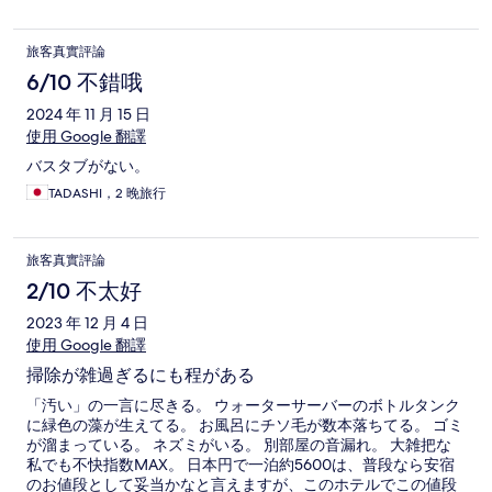
旅客真實評論
6/10 不錯哦
2024 年 11 月 15 日
使用 Google 翻譯
バスタブがない。
TADASHI，2 晚旅行
旅客真實評論
2/10 不太好
2023 年 12 月 4 日
使用 Google 翻譯
掃除が雑過ぎるにも程がある
「汚い」の一言に尽きる。 ウォーターサーバーのボトルタンク
に緑色の藻が生えてる。 お風呂にチソ毛が数本落ちてる。 ゴミ
が溜まっている。 ネズミがいる。 別部屋の音漏れ。 大雑把な
私でも不快指数MAX。 日本円で一泊約5600は、普段なら安宿
のお値段として妥当かなと言えますが、このホテルでこの値段