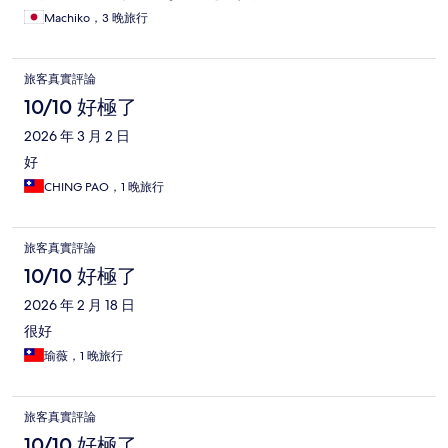
は高額過ぎる。1000円でも高いと感じる程、とにかく汚い。 ウ
Machiko，3 晚旅行
ォーターサーバーのお水は絶対に飲んではいけません！
旅客真實評論
10/10 好極了
2026 年 3 月 2 日
好
CHING PAO，1 晚旅行
旅客真實評論
10/10 好極了
2026 年 2 月 18 日
很好
瑜薇，1 晚旅行
旅客真實評論
10/10 好極了