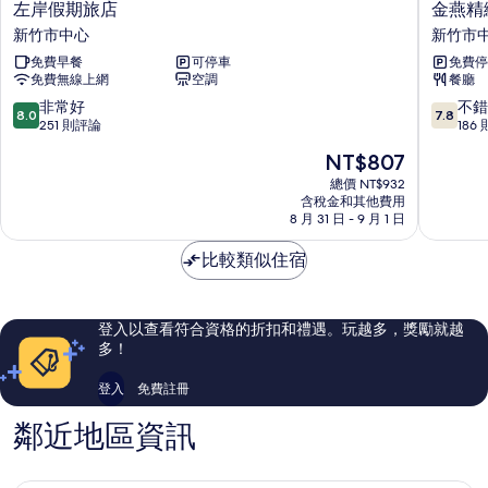
左
金
左岸假期旅店
金燕精
岸
燕
新竹市中心
新竹市
假
精
免費早餐
可停車
免費停
期
緻
免費無線上網
空調
餐廳
旅
旅
店
館
8.0
7.8
非常好
不錯
8.0
7.8
新
新
分，
分，
251 則評論
186
竹
竹
滿
滿
現
NT$807
市
市
分
分
在
中
中
10
10
總價 NT$932
價
心
含稅金和其他費用
心
分，
分，
格
8 月 31 日 - 9 月 1 日
非
不
為
常
錯
NT$807
比較類似住宿
好，
哦，
251
186
則
則
評
評
登入以查看符合資格的折扣和禮遇。玩越多，獎勵就越
論
論
多！
登入
免費註冊
鄰近地區資訊