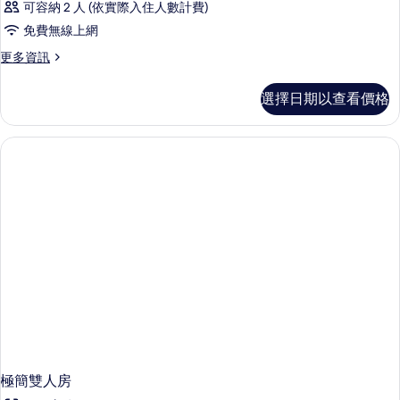
可容納 2 人 (依實際入住人數計費)
客
免費無線上網
房
更
更多資訊
的
多
所
客
選擇日期以查看價格
房
有
的
相
詳
情
片
極簡雙人房