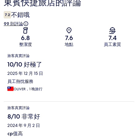
東賓快捷旅店的評論
評
論
不錯哦
7.2
99 則評論
6.8
7.6
7.4
整潔度
地點
員工素質
評
旅客真實評論
論
10/10 好極了
2025 年 12 月 15 日
員工熱忱服務
OLIVER，1 晚旅行
旅客真實評論
8/10 非常好
2024 年 9 月 2 日
cp值高