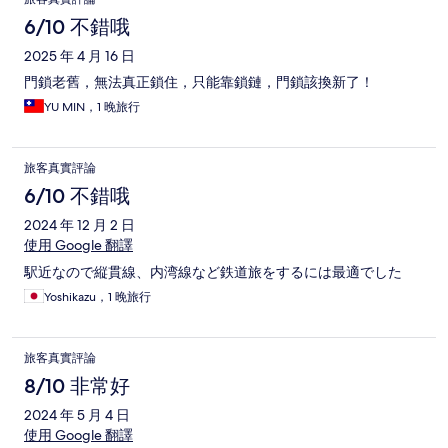
6/10 不錯哦
2025 年 4 月 16 日
門鎖老舊，無法真正鎖住，只能靠鎖鏈，門鎖該換新了！
YU MIN，1 晚旅行
旅客真實評論
6/10 不錯哦
2024 年 12 月 2 日
使用 Google 翻譯
駅近なので縦貫線、内湾線など鉄道旅をするには最適でした
Yoshikazu，1 晚旅行
旅客真實評論
8/10 非常好
2024 年 5 月 4 日
使用 Google 翻譯