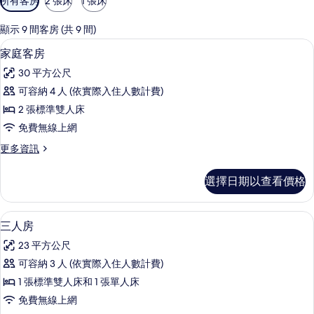
所有客房
2 張床
1 張床
用
的
顯示 9 間客房 (共 9 間)
客
家庭客房 | 遮光布/窗簾、熨斗/熨衣
顯
2
家庭客房
房
示
篩
30 平方公尺
家
選
可容納 4 人 (依實際入住人數計費)
庭
條
2 張標準雙人床
客
件
免費無線上網
房
更
更多資訊
的
多
所
家
選擇日期以查看價格
庭
有
客
相
房
三人房 | 遮光布/窗簾、熨斗/熨衣板
顯
2
的
三人房
片
示
詳
23 平方公尺
情
三
可容納 3 人 (依實際入住人數計費)
人
1 張標準雙人床和 1 張單人床
房
免費無線上網
的