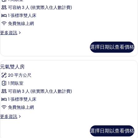
直
可容納 3 人 (依實際入住人數計費)
雙
1 張標準雙人床
人
免費無線上網
房
更
更多資訊
的
多
所
樸
選擇日期以查看價格
直
有
雙
相
人
元氣雙人房 | 遮光布/窗簾、熨斗/熨
顯
2
房
元氣雙人房
片
示
的
20 平方公尺
詳
元
情
1 間臥室
氣
可容納 3 人 (依實際入住人數計費)
雙
1 張標準雙人床
人
免費無線上網
房
更
更多資訊
的
多
所
元
選擇日期以查看價格
氣
有