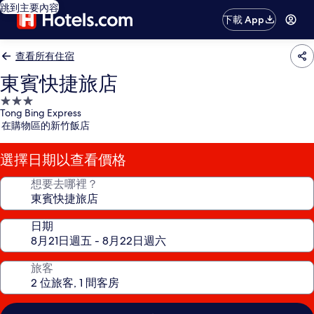
跳到主要內容
下載 App
查看所有住宿
東賓快捷旅店
3.0
Tong Bing Express
星
在購物區的新竹飯店
級
住
選擇日期以查看價格
宿
想要去哪裡？
日期
旅客