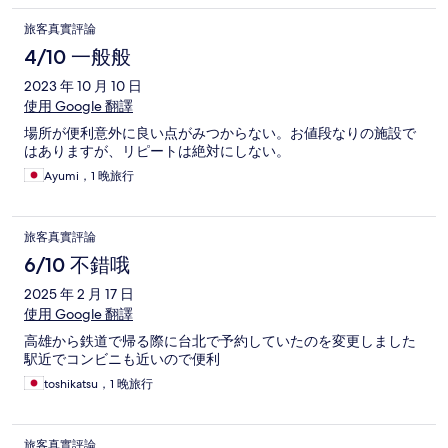
旅客真實評論
4/10 一般般
2023 年 10 月 10 日
使用 Google 翻譯
場所が便利意外に良い点がみつからない。お値段なりの施設で
はありますが、リピートは絶対にしない。
Ayumi，1 晚旅行
旅客真實評論
6/10 不錯哦
2025 年 2 月 17 日
使用 Google 翻譯
高雄から鉄道で帰る際に台北で予約していたのを変更しました
駅近でコンビニも近いので便利
toshikatsu，1 晚旅行
旅客真實評論