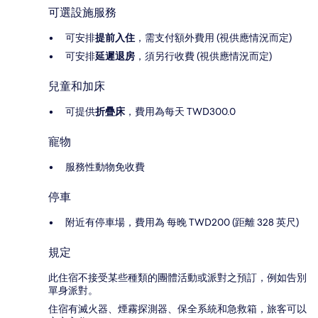
可選設施服務
可安排
提前入住
，需支付額外費用 (視供應情況而定)
可安排
延遲退房
，須另行收費 (視供應情況而定)
兒童和加床
可提供
折疊床
，費用為每天 TWD300.0
寵物
服務性動物免收費
停車
附近有停車場，費用為 每晚 TWD200 (距離 328 英尺)
規定
此住宿不接受某些種類的團體活動或派對之預訂，例如告別
單身派對。
住宿有滅火器、煙霧探測器、保全系統和急救箱，旅客可以