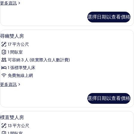
更
更多資訊
所
多
有
三
選擇日期以查看價格
人
相
房
片
的
尋幽雙人房 | 遮光布/窗簾、熨斗/熨
顯
3
詳
尋幽雙人房
示
情
17 平方公尺
尋
1 間臥室
幽
可容納 3 人 (依實際入住人數計費)
雙
1 張標準雙人床
人
免費無線上網
房
更
更多資訊
的
多
所
尋
選擇日期以查看價格
幽
有
雙
相
人
樸直雙人房 | 遮光布/窗簾、熨斗/熨
顯
1
房
樸直雙人房
片
示
的
13 平方公尺
詳
樸
情
1 間臥室