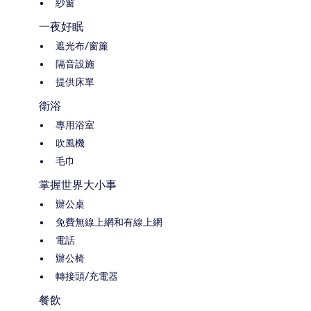
紗窗
一夜好眠
遮光布/窗簾
隔音設施
提供床單
衛浴
專用浴室
吹風機
毛巾
掌握世界大小事
辦公桌
免費無線上網和有線上網
電話
辦公椅
轉接頭/充電器
餐飲