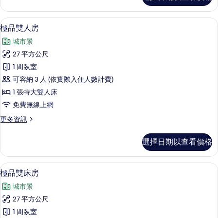
片
客
房
客房內保險箱、書桌、遮光布/窗簾、
顯
7
的
極品雙人房
示
詳
城市景
情
極
27 平方公尺
品
1 間臥室
雙
可容納 3 人 (依實際入住人數計費)
人
1 張特大雙人床
房
免費無線上網
的
更
更多資訊
所
多
有
極
選擇日期以查看價格
品
相
雙
片
人
極品雙床房 | 客房內保險箱、書桌、遮
顯
5
房
極品雙床房
示
的
城市景
詳
極
情
27 平方公尺
品
1 間臥室