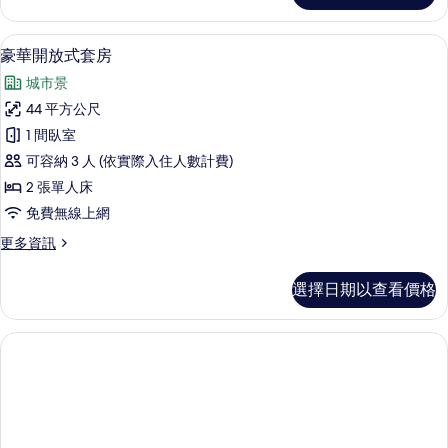
所
開
有
放
豪華開放式套房 | 客房內保險箱、書桌
顯
6
式
豪華開放式套房
相
示
套
片
城市景
房
豪
的
44 平方公尺
華
詳
1 間臥室
情
開
可容納 3 人 (依實際入住人數計費)
放
2 張單人床
式
免費無線上網
套
更
更多資訊
房
多
的
豪
選擇日期以查看價格
華
所
開
有
放
式
相
套
片
房
的
詳
情