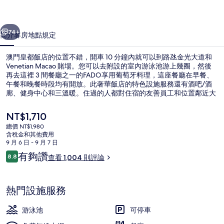
的
一個
下一個
相
74+
簡介
客房
地點
規定
片
澳門皇都飯店的位置不錯，開車 10 分鐘內就可以到路氹金光大道和
集
Venetian Macao 賭場。您可以去附設的室內游泳池游上幾圈，然後
再去這裡 3 間餐廳之一的FADO享用葡萄牙料理，這座餐廳在早餐、
午餐和晚餐時段均有開放。此奢華飯店的特色設施服務還有酒吧/酒
廊、健身中心和三溫暖。住過的人都對住宿的友善員工和位置鄰近大
眾運輸讚譽有加。
目
NT$1,710
前
總價 NT$1,980
的
含稅金和其他費用
每日付費供應吃到飽自助式早餐
價
9 月 6 日 - 9 月 7 日
格
評
有夠讚
8.8
查看 1,004 則評論
是
8.8 分，滿分 10 分，
論
NT$1,710
熱門設施服務
游泳池
可停車