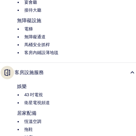
宴會廳
接待大廳
無障礙設施
電梯
無障礙通道
馬桶安全抓桿
客房內鋪設薄地毯
客房設施服務
娛樂
43 吋電視
衛星電視頻道
居家配備
恆溫空調
拖鞋