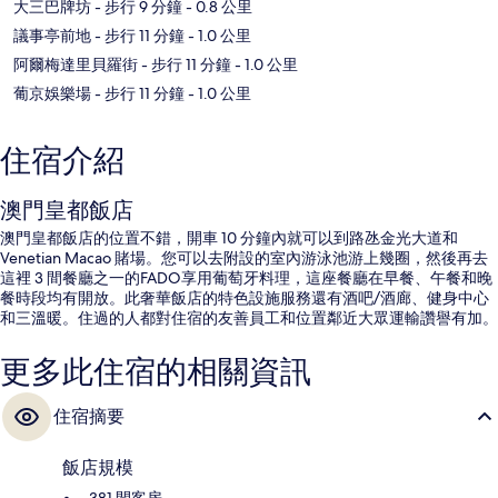
大三巴牌坊
- 步行 9 分鐘
- 0.8 公里
議事亭前地
- 步行 11 分鐘
- 1.0 公里
阿爾梅達里貝羅街
- 步行 11 分鐘
- 1.0 公里
葡京娛樂場
- 步行 11 分鐘
- 1.0 公里
住宿介紹
澳門皇都飯店
澳門皇都飯店的位置不錯，開車 10 分鐘內就可以到路氹金光大道和
Venetian Macao 賭場。您可以去附設的室內游泳池游上幾圈，然後再去
這裡 3 間餐廳之一的FADO享用葡萄牙料理，這座餐廳在早餐、午餐和晚
餐時段均有開放。此奢華飯店的特色設施服務還有酒吧/酒廊、健身中心
和三溫暖。住過的人都對住宿的友善員工和位置鄰近大眾運輸讚譽有加。
更多此住宿的相關資訊
住宿摘要
飯店規模
381 間客房