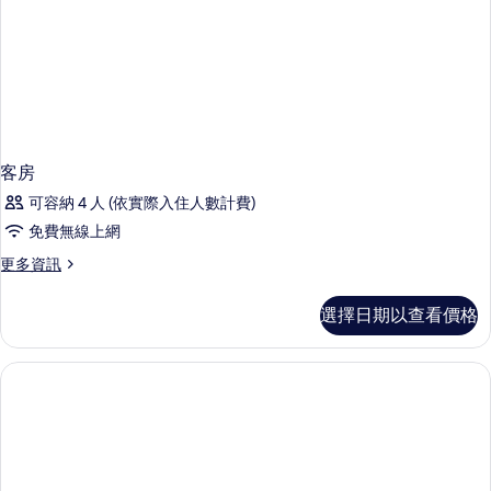
客房
可容納 4 人 (依實際入住人數計費)
免費無線上網
更
更多資訊
多
客
選擇日期以查看價格
房
的
詳
情