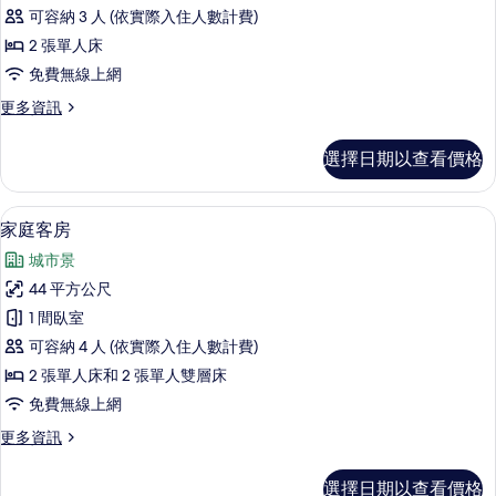
雙
可容納 3 人 (依實際入住人數計費)
床
2 張單人床
房
免費無線上網
的
更
更多資訊
所
多
有
豪
選擇日期以查看價格
華
相
雙
片
床
家庭客房 | 客房內保險箱、書桌、遮光
顯
5
房
家庭客房
示
的
城市景
詳
家
情
44 平方公尺
庭
1 間臥室
客
可容納 4 人 (依實際入住人數計費)
房
2 張單人床和 2 張單人雙層床
的
免費無線上網
所
更
更多資訊
有
多
相
家
選擇日期以查看價格
庭