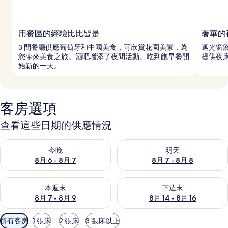
用餐區的經驗比比皆是
奢華的
3 間餐廳供應葡萄牙和中國美食，可欣賞花園美景，為
遮光窗
您帶來美食之旅。酒吧增添了夜間活動。吃到飽早餐開
提供夜
始新的一天。
客房選項
查看這些日期的供應情況
查看今晚 (8月 6 - 8月 7) 的供應情況
查看明天 (8月 7 - 8月 8) 的
今晚
明天
8月 6 - 8月 7
8月 7 - 8月 8
查看本週末 (8月 7 - 8月 9) 的供應情況
查看下週末 (8月 14 - 8月 16)
本週末
下週末
8月 7 - 8月 9
8月 14 - 8月 16
可
所有客房
1 張床
2 張床
3 張床以上