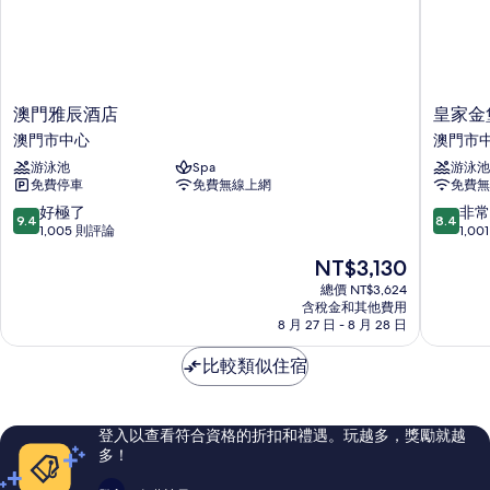
澳
皇
澳門雅辰酒店
皇家金
門
家
澳門市中心
澳門市
雅
金
游泳池
Spa
游泳池
辰
堡
免費停車
免費無線上網
免費無
酒
飯
店
店
9.4
8.4
好極了
非常
9.4
8.4
澳
澳
分，
分，
1,005 則評論
1,0
門
門
滿
滿
現
NT$3,130
市
市
分
分
在
中
中
10
10
總價 NT$3,624
價
心
含稅金和其他費用
心
分，
分，
格
8 月 27 日 - 8 月 28 日
好
非
為
極
常
NT$3,130
比較類似住宿
了，
好，
1,005
1,001
則
則
評
評
登入以查看符合資格的折扣和禮遇。玩越多，獎勵就越
論
論
多！