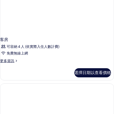
客房
可容納 4 人 (依實際入住人數計費)
免費無線上網
更
更多資訊
多
客
選擇日期以查看價格
房
的
詳
情