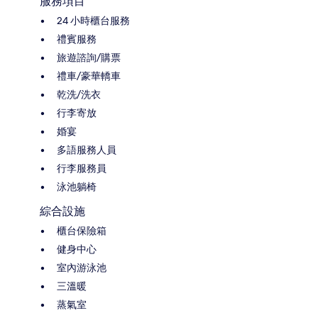
服務項目
24 小時櫃台服務
禮賓服務
旅遊諮詢/購票
禮車/豪華轎車
乾洗/洗衣
行李寄放
婚宴
多語服務人員
行李服務員
泳池躺椅
綜合設施
櫃台保險箱
健身中心
室內游泳池
三溫暖
蒸氣室