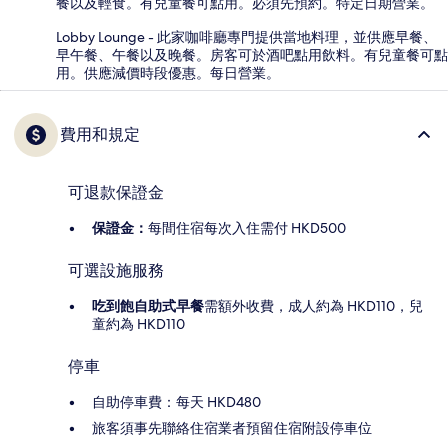
餐以及輕食。有兒童餐可點用。必須先預約。特定日期營業。
Lobby Lounge - 此家咖啡廳專門提供當地料理，並供應早餐、
早午餐、午餐以及晚餐。房客可於酒吧點用飲料。有兒童餐可點
用。供應減價時段優惠。每日營業。
費用和規定
可退款保證金
保證金：
每間住宿每次入住需付 HKD500
可選設施服務
吃到飽自助式早餐
需額外收費，成人約為 HKD110，兒
童約為 HKD110
停車
自助停車費：每天 HKD480
旅客須事先聯絡住宿業者預留住宿附設停車位