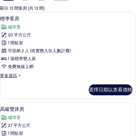
用
的
顯示 13 間客房 (共 13 間)
客
標準客房 | 客房內保險箱、書桌、遮光
顯
5
標準客房
房
示
篩
城市景
標
選
20 平方公尺
準
條
1 間臥室
客
件
可容納 2 人 (依實際入住人數計費)
房
1 張標準雙人床
的
免費無線上網
所
更
更多資訊
有
多
相
標
選擇日期以查看價格
準
片
客
房
高級雙床房 | 客房內保險箱、書桌、遮
顯
4
的
高級雙床房
示
詳
城市景
情
高
27 平方公尺
級
1 間臥室