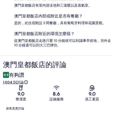
澳門皇都飯店有室內游泳池和三溫暖以及蒸氣室。
澳門皇都飯店內部或附近是否有餐廳？
是的，此住宿附設 3 間餐廳，具有葡萄牙料理和花園景觀。
澳門皇都飯店附近的環境怎麼樣？
從澳門皇都飯店走路只要 10 分鐘就可以到議事亭前地，另外走
10 分鐘還可以到大三巴牌坊。
澳門皇都飯店的評論
評
論
有夠讚
8.8
1,004 則評論
9.0
8.6
9.0
整潔度
設施服務
員工素質
評
旅客真實評論