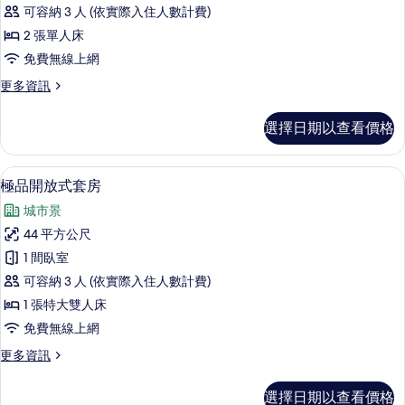
雙
可容納 3 人 (依實際入住人數計費)
床
2 張單人床
房
免費無線上網
的
更
更多資訊
所
多
有
極
選擇日期以查看價格
品
相
雙
片
床
極品開放式套房 | 客房內保險箱、書桌
顯
6
房
極品開放式套房
示
的
城市景
詳
極
情
44 平方公尺
品
1 間臥室
開
可容納 3 人 (依實際入住人數計費)
放
1 張特大雙人床
式
免費無線上網
套
更
更多資訊
房
多
的
極
選擇日期以查看價格
品