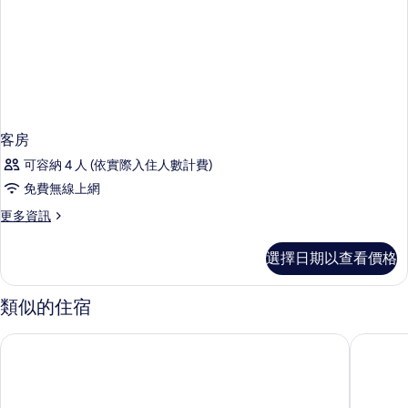
客房
可容納 4 人 (依實際入住人數計費)
免費無線上網
更
更多資訊
多
客
選擇日期以查看價格
房
的
詳
類似的住宿
情
澳門雅辰酒店
皇家金堡