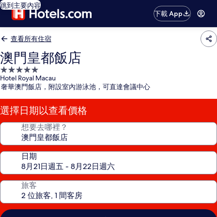
跳到主要內容
下載 App
查看所有住宿
澳門皇都飯店
5.0
Hotel Royal Macau
星
奢華澳門飯店，附設室內游泳池，可直達會議中心
級
住
選擇日期以查看價格
宿
想要去哪裡？
日期
旅客