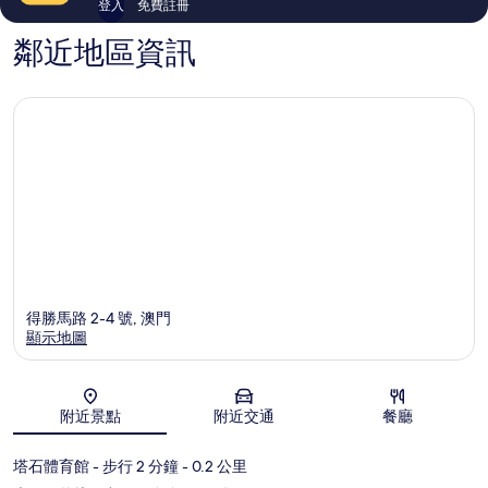
登入
免費註冊
鄰近地區資訊
得勝馬路 2-4 號, 澳門
顯示地圖
地圖
附近景點
附近交通
餐廳
塔石體育館
- 步行 2 分鐘
- 0.2 公里