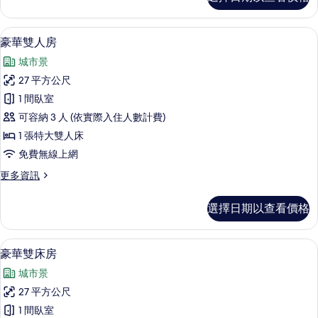
級
相
雙
片
人
豪華雙人房 | 客房內保險箱、書桌、遮
顯
5
房
豪華雙人房
示
的
城市景
詳
豪
情
27 平方公尺
華
1 間臥室
雙
可容納 3 人 (依實際入住人數計費)
人
1 張特大雙人床
房
免費無線上網
的
更
更多資訊
所
多
有
豪
選擇日期以查看價格
華
相
雙
片
人
豪華雙床房 | 客房內保險箱、書桌、遮
顯
4
房
豪華雙床房
示
的
城市景
詳
豪
情
27 平方公尺
華
1 間臥室