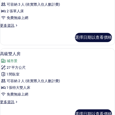
雙
可容納 3 人 (依實際入住人數計費)
床
2 張單人床
房
免費無線上網
的
更
更多資訊
所
多
有
高
選擇日期以查看價格
級
相
雙
片
床
客房內保險箱、書桌、遮光布/窗簾、
顯
5
房
高級雙人房
示
的
城市景
詳
高
情
27 平方公尺
級
1 間臥室
雙
可容納 2 人 (依實際入住人數計費)
人
1 張特大雙人床
房
免費無線上網
的
更
更多資訊
所
多
有
高
選擇日期以查看價格