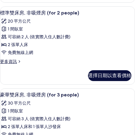
雙
房
床
標準雙床房, 非吸煙房 (for 2 peop
顯
6
房,
標準雙床房, 非吸煙房 (for 2 people)
(for
示
非
2
20 平方公尺
吸
標
people)
煙
1 間臥室
準
房
的
可容納 2 人 (依實際入住人數計費)
(for
雙
所
2
2 張單人床
床
有
people)
免費無線上網
的
房,
相
詳
更
更多資訊
非
片
情
多
吸
標
選擇日期以查看價格
準
煙
雙
房
床
高級寢具、羽絨被、客房內保險箱、遮
顯
6
房,
豪華雙床房, 非吸煙房 (for 3 people)
(for
示
非
2
30 平方公尺
吸
豪
people)
煙
1 間臥室
華
房
的
可容納 3 人 (依實際入住人數計費)
(for
雙
所
2
2 張單人床和 1 張單人沙發床
床
有
people)
免費無線上網