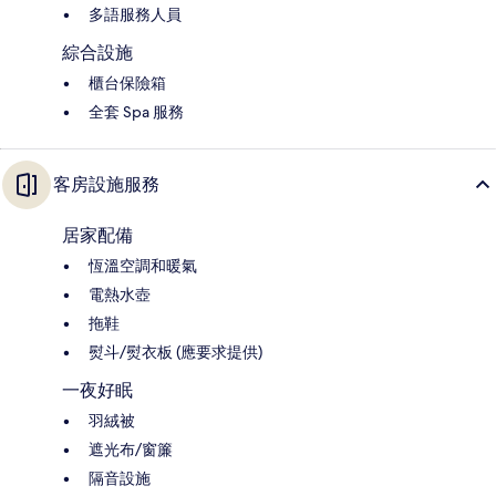
多語服務人員
綜合設施
櫃台保險箱
全套 Spa 服務
客房設施服務
居家配備
恆溫空調和暖氣
電熱水壺
拖鞋
熨斗/熨衣板 (應要求提供)
一夜好眠
羽絨被
遮光布/窗簾
隔音設施