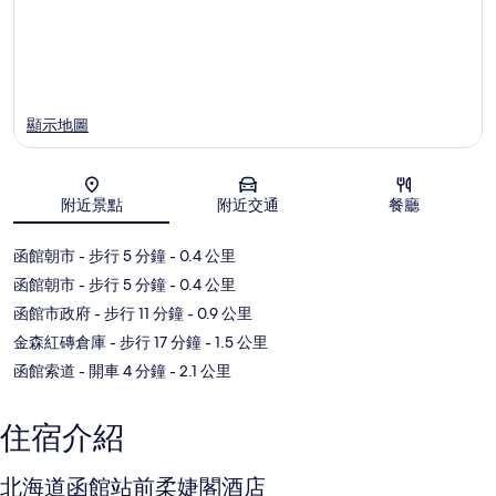
顯示地圖
附近景點
附近交通
餐廳
地圖
函館朝市
- 步行 5 分鐘
- 0.4 公里
函館朝市
- 步行 5 分鐘
- 0.4 公里
函館市政府
- 步行 11 分鐘
- 0.9 公里
金森紅磚倉庫
- 步行 17 分鐘
- 1.5 公里
函館索道
- 開車 4 分鐘
- 2.1 公里
住宿介紹
北海道函館站前柔婕閣酒店