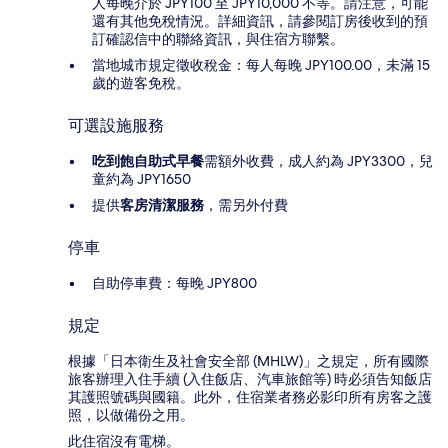
人每晚介於 JPY100 至 JPY10,000 不等。請注意，可能
還有其他免稅情況。詳細資訊，請參閱訂房後收到的預
訂確認信中的聯絡資訊，與住宿方聯繫。
當地城市規定徵收稅金：每人每晚 JPY100.00，未滿 15
歲的遊客免稅。
可選設施服務
吃到飽自助式早餐
需額外收費，成人約為 JPY3300，兒
童約為 JPY1650
提供
客房清潔服務
，需另外付費
停車
自助停車費：每晚 JPY800
規定
根據「日本衛生及社會安全部 (MHLW)」之規定，所有國際
旅客辦理入住手續 (入住飯店、汽車旅館等) 時必須告知飯店
其護照號碼與國籍。此外，住宿業者務必影印所有房客之護
照，以做備份之用。
此住宿沒有電梯。