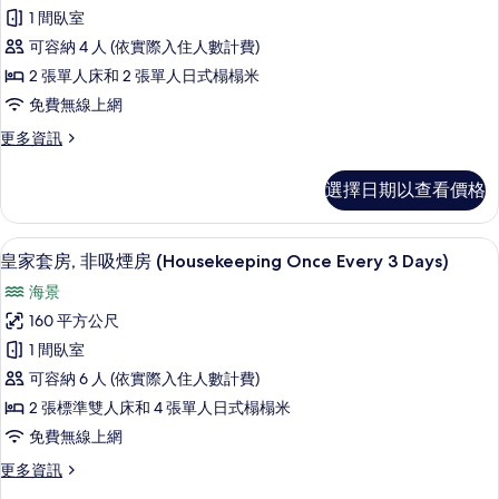
家
3
煙
1 間臥室
庭
房
people)
可容納 4 人 (依實際入住人數計費)
(Japanese,
客
的
for
2 張單人床和 2 張單人日式榻榻米
房,
所
3
免費無線上網
people)
非
有
的
更
更多資訊
吸
相
詳
多
情
煙
家
片
選擇日期以查看價格
庭
房
客
(Deluxe,
房,
皇家套房, 非吸煙房 (Housekeeping 
顯
7
非
for
皇家套房, 非吸煙房 (Housekeeping Once Every 3 Days)
示
吸
4
海景
煙
皇
people,)
房
160 平方公尺
家
的
(Deluxe,
1 間臥室
for
套
所
4
可容納 6 人 (依實際入住人數計費)
房,
有
people,)
2 張標準雙人床和 4 張單人日式榻榻米
的
非
相
免費無線上網
詳
吸
片
情
更
更多資訊
煙
多