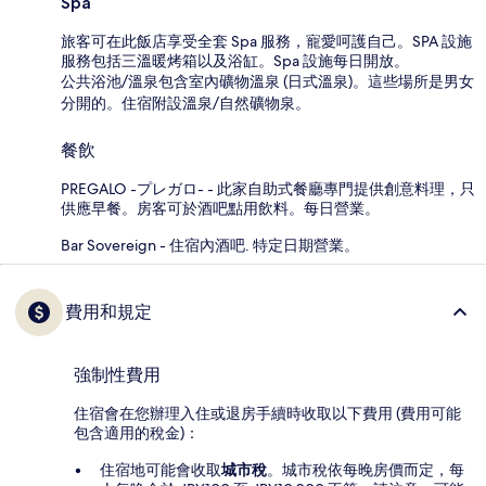
Spa
旅客可在此飯店享受全套 Spa 服務，寵愛呵護自己。SPA 設施
服務包括三溫暖烤箱以及浴缸。Spa 設施每日開放。
公共浴池/溫泉包含室內礦物溫泉 (日式溫泉)。這些場所是男女
分開的。住宿附設溫泉/自然礦物泉。
餐飲
PREGALO -プレガロ- - 此家自助式餐廳專門提供創意料理，只
供應早餐。房客可於酒吧點用飲料。每日營業。
Bar Sovereign - 住宿內酒吧. 特定日期營業。
費用和規定
強制性費用
住宿會在您辦理入住或退房手續時收取以下費用 (費用可能
包含適用的稅金)：
住宿地可能會收取
城市稅
。城市稅依每晚房價而定，每