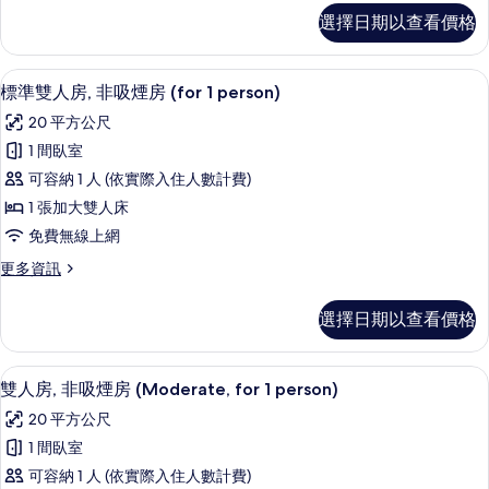
房
皇
選擇日期以查看價格
家
(Housekeeping
套
Once
房,
高級寢具、羽絨被、客房內保險箱、遮
顯
Every
7
非
標準雙人房, 非吸煙房 (for 1 person)
示
吸
3
20 平方公尺
煙
標
Days)
房
1 間臥室
的
準
(Housekeeping
可容納 1 人 (依實際入住人數計費)
Once
所
雙
Every
1 張加大雙人床
有
人
3
免費無線上網
Days)
相
房,
的
更
更多資訊
片
非
詳
多
情
吸
標
選擇日期以查看價格
準
煙
雙
房
人
高級寢具、羽絨被、客房內保險箱、遮
顯
6
房,
雙人房, 非吸煙房 (Moderate, for 1 person)
(for
示
非
1
20 平方公尺
吸
雙
person)
煙
1 間臥室
人
房
的
可容納 1 人 (依實際入住人數計費)
(for