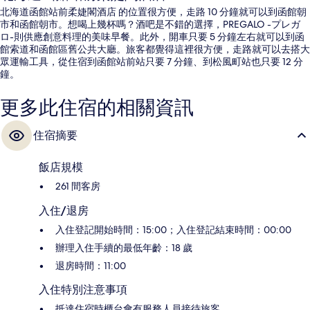
北海道函館站前柔婕閣酒店 的位置很方便，走路 10 分鐘就可以到函館朝
市和函館朝市。想喝上幾杯嗎？酒吧是不錯的選擇，PREGALO -プレガ
ロ-則供應創意料理的美味早餐。此外，開車只要 5 分鐘左右就可以到函
館索道和函館區舊公共大廳。旅客都覺得這裡很方便，走路就可以去搭大
眾運輸工具，從住宿到函館站前站只要 7 分鐘、到松風町站也只要 12 分
鐘。
更多此住宿的相關資訊
住宿摘要
飯店規模
261 間客房
入住/退房
入住登記開始時間：15:00；入住登記結束時間：00:00
辦理入住手續的最低年齡：18 歲
退房時間：11:00
入住特別注意事項
抵達住宿時櫃台會有服務人員接待旅客