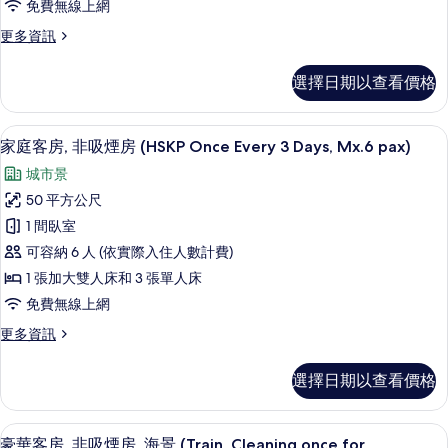
吸
相
詳
免費無線上網
情
煙
片
更
更多資訊
房,
多
家
海
選擇日期以查看價格
庭
景
客
房,
(Deluxe,HSKPOnce
家庭客房, 非吸煙房 (HSKP Once Eve
顯
4
非
家庭客房, 非吸煙房 (HSKP Once Every 3 Days, Mx.6 pax)
Every
示
吸
3
城市景
煙
家
Days,Mx.4pax)
房,
50 平方公尺
庭
海
的
1 間臥室
景
客
所
(Deluxe,HSKPOnce
可容納 6 人 (依實際入住人數計費)
房,
Every
有
1 張加大雙人床和 3 張單人床
3
非
相
免費無線上網
Days,Mx.4pax)
吸
的
片
更
更多資訊
詳
煙
多
情
房
家
選擇日期以查看價格
庭
(HSKP
客
Once
房,
豪華客房, 非吸煙房, 海景 (Train, Cle
顯
Every
1
非
豪華客房, 非吸煙房, 海景 (Train, Cleaning once for