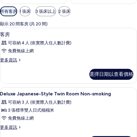
可
所有客房
1 張床
3 張床以上
2 張床
用
的
顯示 20 間客房 (共 20 間)
客
高級寢具、羽絨被、客房內保險箱、遮
顯
1
客房
房
示
篩
可容納 4 人 (依實際入住人數計費)
客
選
免費無線上網
房
條
更
更多資訊
的
件
多
所
客
選擇日期以查看價格
房
有
的
相
詳
高級寢具、羽絨被、客房內保險箱、遮
顯
1
情
Deluxe Japanese-Style Twin Room Non-smoking
片
示
可容納 3 人 (依實際入住人數計費)
Deluxe
3 張標準雙人日式榻榻米
Japanese-
免費無線上網
Style
Twin
更
更多資訊
多
Room