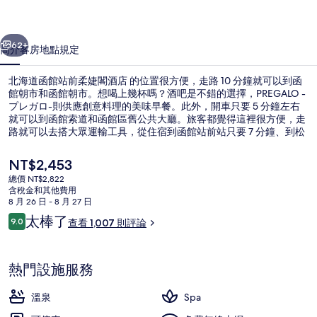
前
一個
下一個
柔
62+
簡介
客房
地點
規定
婕
北海道函館站前柔婕閣酒店 的位置很方便，走路 10 分鐘就可以到函
閣
館朝市和函館朝市。想喝上幾杯嗎？酒吧是不錯的選擇，PREGALO -
プレガロ-則供應創意料理的美味早餐。此外，開車只要 5 分鐘左右
酒
就可以到函館索道和函館區舊公共大廳。旅客都覺得這裡很方便，走
店
路就可以去搭大眾運輸工具，從住宿到函館站前站只要 7 分鐘、到松
風町站也只要 12 分鐘。
的
目
NT$2,453
前
相
總價 NT$2,822
的
含稅金和其他費用
公共浴池
片
價
8 月 26 日 - 8 月 27 日
格
評
太棒了
集
9.0
查看 1,007 則評論
是
9.0 分，滿分 10 分，
論
NT$2,453
熱門設施服務
溫泉
Spa