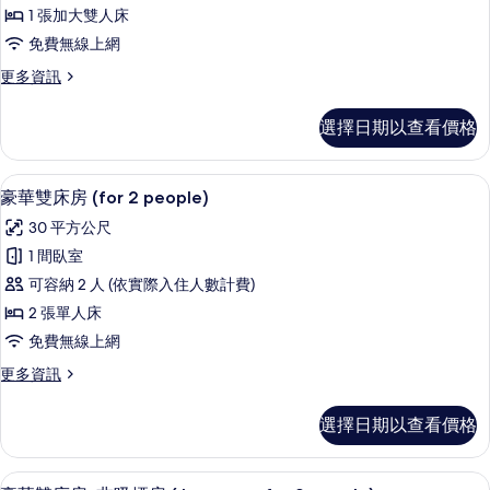
房,
所
1
1 張加大雙人床
非
有
person)
免費無線上網
的
吸
相
詳
更
更多資訊
煙
片
情
多
房
雙
選擇日期以查看價格
人
(Moderate,
房,
for
非
高級寢具、羽絨被、客房內保險箱、遮
顯
1
6
吸
豪華雙床房 (for 2 people)
示
煙
person)
30 平方公尺
房
豪
的
(Moderate,
1 間臥室
華
所
for
可容納 2 人 (依實際入住人數計費)
1
雙
有
person)
2 張單人床
床
相
的
免費無線上網
詳
房
片
情
更
更多資訊
(for
多
2
豪
選擇日期以查看價格
people)
華
雙
的
床
豪華雙床房, 非吸煙房 (Japanese, f
顯
所