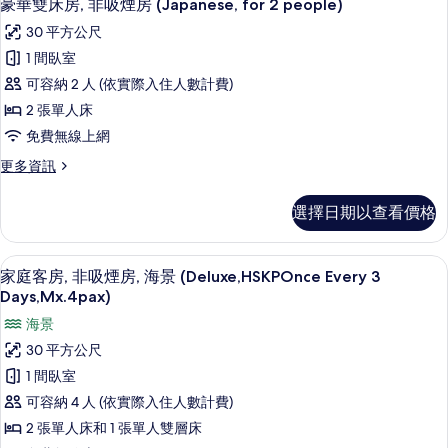
6
房
豪華雙床房, 非吸煙房 (Japanese, for 2 people)
示
(for
有
30 平方公尺
2
豪
相
people)
1 間臥室
華
的
片
可容納 2 人 (依實際入住人數計費)
詳
雙
情
2 張單人床
床
免費無線上網
房,
更
更多資訊
非
多
吸
豪
選擇日期以查看價格
華
煙
雙
房
床
家庭客房, 非吸煙房, 海景 (Deluxe,HS
顯
4
房,
家庭客房, 非吸煙房, 海景 (Deluxe,HSKPOnce Every 3
(Japanese,
示
非
Days,Mx.4pax)
for
吸
家
2
海景
煙
庭
房
people)
30 平方公尺
(Japanese,
客
的
1 間臥室
for
房,
所
2
可容納 4 人 (依實際入住人數計費)
people)
非
有
2 張單人床和 1 張單人雙層床
的