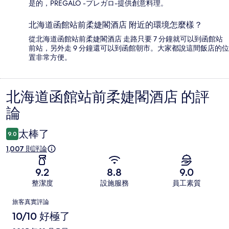
是的，PREGALO -プレガロ-提供創意料理。
北海道函館站前柔婕閣酒店 附近的環境怎麼樣？
從北海道函館站前柔婕閣酒店 走路只要 7 分鐘就可以到函館站
前站，另外走 9 分鐘還可以到函館朝市。大家都說這間飯店的位
置非常方便。
北海道函館站前柔婕閣酒店 的評
評
論
論
太棒了
9.0
1,007 則評論
9.2
8.8
9.0
整潔度
設施服務
員工素質
評
旅客真實評論
論
10/10 好極了