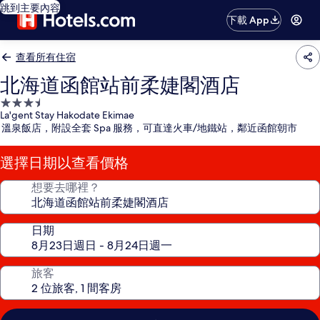
跳到主要內容
下載 App
查看所有住宿
北海道函館站前柔婕閣酒店
3.5
La'gent Stay Hakodate Ekimae
星
溫泉飯店，附設全套 Spa 服務，可直達火車/地鐵站，鄰近函館朝市
級
住
選擇日期以查看價格
宿
想要去哪裡？
日期
旅客