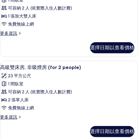
1 間臥室
人
房
的
可容納 2 人 (依實際入住人數計費)
(for
房,
所
2
1 張加大雙人床
非
有
people)
免費無線上網
的
吸
相
詳
更
更多資訊
煙
片
情
多
房
雙
選擇日期以查看價格
人
(Moderate,
房,
for
非
高級雙床房, 非吸煙房 (for 2 peop
顯
2
6
吸
高級雙床房, 非吸煙房 (for 2 people)
示
煙
people)
23 平方公尺
房
高
的
(Moderate,
1 間臥室
級
所
for
可容納 2 人 (依實際入住人數計費)
2
雙
有
people)
2 張單人床
床
相
的
免費無線上網
詳
房,
片
情
更
更多資訊
非
多
吸
高
選擇日期以查看價格
級
煙