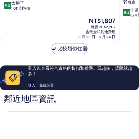
的
餐廳
9.0
相
太棒了
美
館
9.0
詳
分，
1,011 則評論
雅
站
8.2
非常
片
情
8.2
滿
凱
前
分，
824
分
現
NT$1,807
賓
Hakoda
滿
10
在
總
分
總價 NT$2,207
分，
價
統
10
含稅金和其他費用
太
格
飯
8 月 23 日 - 8 月 24 日
分，
棒
為
店
非
了，
NT$1,807
比較類似住宿
常
1,011
好，
則
824
評
則
登入以查看符合資格的折扣和禮遇。玩越多，獎勵就越
論
評
多！
論
登入
免費註冊
鄰近地區資訊