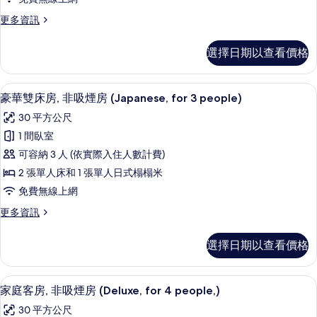
的
房,
相
詳
更
更多資訊
非
片
情
多
吸
豪
選擇日期以查看價格
華
煙
雙
房
床
豪華雙床房, 非吸煙房 (Japanese, f
顯
6
房,
豪華雙床房, 非吸煙房 (Japanese, for 3 people)
(for
示
非
3
30 平方公尺
吸
豪
people)
煙
1 間臥室
華
房
的
可容納 3 人 (依實際入住人數計費)
(for
雙
所
3
2 張單人床和 1 張單人日式榻榻米
床
有
people)
免費無線上網
的
房,
相
詳
更
更多資訊
非
片
情
多
吸
豪
選擇日期以查看價格
華
煙
雙
房
床
高級寢具、羽絨被、客房內保險箱、遮
顯
6
房,
家庭客房, 非吸煙房 (Deluxe, for 4 people,)
(Japanese,
示
非
for
30 平方公尺
吸