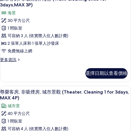
示
吸
3
3days,MAX 3P)
煙
豪
Days,
海景
房
Mx.6
華
(HSKP
30 平方公尺
pax)
Once
客
1 間臥室
Every
的
房,
3
可容納 3 人 (依實際入住人數計費)
所
Days,
非
2 張單人床和 1 張單人沙發床
Mx.6
有
吸
pax)
免費無線上網
相
的
煙
更
更多資訊
詳
片
房,
多
情
豪
海
選擇日期以查看價格
華
景
客
房,
(Train,
尊榮客房, 非吸煙房, 城市景觀 (Theater,
顯
1
非
尊榮客房, 非吸煙房, 城市景觀 (Theater, Cleaning 1 for 3days,
Cleaning
示
吸
MAX 4P)
once
煙
尊
城市景
for
房,
榮
海
3days,MAX
40 平方公尺
景
客
3P)
1 間臥室
(Train,
房,
的
Cleaning
可容納 4 人 (依實際入住人數計費)