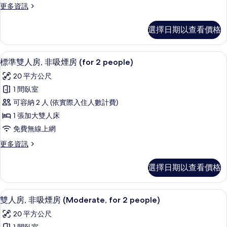
更
更多資訊
非
多
吸
標
選擇日期以查看價格
準
煙
單
房
人
高級寢具、羽絨被、客房內保險箱、遮
顯
7
房,
標準雙人房, 非吸煙房 (for 2 people)
(Housekeeping
示
非
Once
20 平方公尺
吸
標
Every
煙
1 間臥室
準
房
3
可容納 2 人 (依實際入住人數計費)
(Housekeeping
雙
Days)
Once
1 張加大雙人床
的
人
Every
免費無線上網
3
所
房,
Days)
更
更多資訊
有
非
的
多
相
詳
吸
標
選擇日期以查看價格
情
準
片
煙
雙
房
人
高級寢具、羽絨被、客房內保險箱、遮
顯
6
房,
雙人房, 非吸煙房 (Moderate, for 2 people)
(for
示
非
2
20 平方公尺
吸
雙
people)
煙