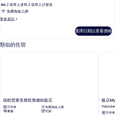
once
非
所
2 張單人床和 2 張單人沙發床
for
吸
有
3days,MAX
免費無線上網
3P)
煙
相
更
更多資訊
的
房,
片
多
詳
尊
城
情
選擇日期以查看價格
榮
市
客
房,
景
類似的住宿
非
觀
吸
函館普樂美雅凱賓總統飯店
飯店MyS
(Theater,
煙
房,
Cleaning
城
1
市
for
景
觀
3days,
(Theater,
MAX
Cleaning
4P)
1
的
for
函
飯
函館普樂美雅凱賓總統飯店
飯店My
3days,
所
館
店
Hakoda
MAX
可停車
免費無線上網
普
MyStays
有
4P)
餐廳
空調
可停車
樂
函