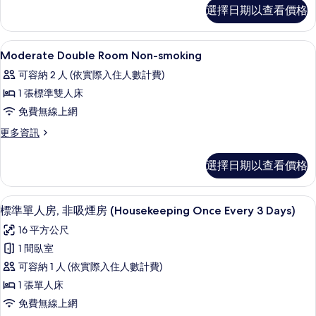
Deluxe
Non-
選擇日期以查看價格
Japanese-
smoking
Style
Twin
的
高級寢具、羽絨被、客房內保險箱、遮
顯
1
Room
Moderate Double Room Non-smoking
所
示
Non-
可容納 2 人 (依實際入住人數計費)
有
smoking
Moderate
的
1 張標準雙人床
相
Double
詳
免費無線上網
片
Room
情
Non-
更
更多資訊
多
smoking
Moderate
的
選擇日期以查看價格
Double
所
Room
Non-
有
標準單人房, 非吸煙房 (Housekeeping
顯
8
smoking
標準單人房, 非吸煙房 (Housekeeping Once Every 3 Days)
相
示
的
16 平方公尺
詳
片
標
情
1 間臥室
準
可容納 1 人 (依實際入住人數計費)
單
1 張單人床
人
免費無線上網
房,