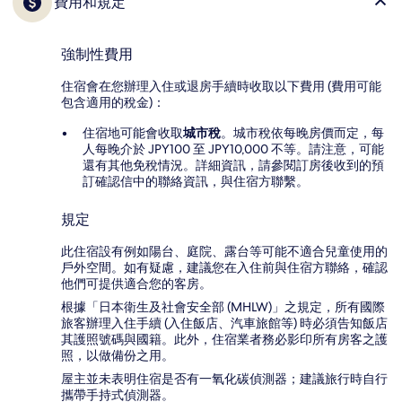
費用和規定
強制性費用
住宿會在您辦理入住或退房手續時收取以下費用 (費用可能
包含適用的稅金)：
住宿地可能會收取
城市稅
。城市稅依每晚房價而定，每
人每晚介於 JPY100 至 JPY10,000 不等。請注意，可能
還有其他免稅情況。詳細資訊，請參閱訂房後收到的預
訂確認信中的聯絡資訊，與住宿方聯繫。
規定
此住宿設有例如陽台、庭院、露台等可能不適合兒童使用的
戶外空間。如有疑慮，建議您在入住前與住宿方聯絡，確認
他們可提供適合您的客房。
根據「日本衛生及社會安全部 (MHLW)」之規定，所有國際
旅客辦理入住手續 (入住飯店、汽車旅館等) 時必須告知飯店
其護照號碼與國籍。此外，住宿業者務必影印所有房客之護
照，以做備份之用。
屋主並未表明住宿是否有一氧化碳偵測器；建議旅行時自行
攜帶手持式偵測器。