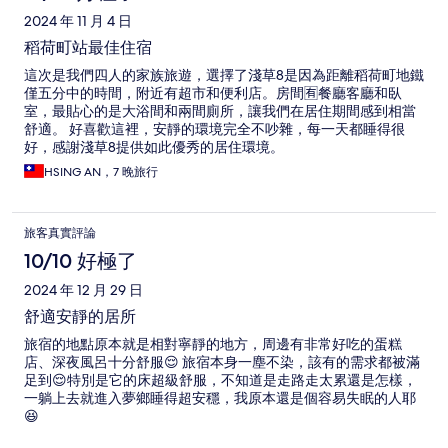
2024 年 11 月 4 日
稻荷町站最佳住宿
這次是我們四人的家族旅遊，選擇了淺草8是因為距離稻荷町地鐵
僅五分中的時間，附近有超市和便利店。房間🈶餐廳客廳和臥
室，最貼心的是大浴間和兩間廁所，讓我們在居住期間感到相當
舒適。 好喜歡這裡，安靜的環境完全不吵雜，每一天都睡得很
好，感謝淺草8提供如此優秀的居住環境。
HSING AN，7 晚旅行
旅客真實評論
10/10 好極了
2024 年 12 月 29 日
舒適安靜的居所
旅宿的地點原本就是相對寧靜的地方，周邊有非常好吃的蛋糕
店、深夜風呂十分舒服😌 旅宿本身一塵不染，該有的需求都被滿
足到😌特別是它的床超級舒服，不知道是走路走太累還是怎樣，
一躺上去就進入夢鄉睡得超安穩，我原本還是個容易失眠的人耶
😆