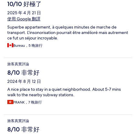
10/10 好極了
2025 年 4 月 21 日
使用 Google 翻譯
Superbe appartement, à quelques minutes de marche de
transport. L'insonorisation pourrait être amélioré mais autrement
ce fut un séjour incroyable.
Bureau，5 晚旅行
旅客真實評論
8/10 非常好
2024 年 8 月 12 日
A nice place to stay in a quiet neighborhood. About 5-7 mins
walk to the nearby subway stations.
FRANK，7 晚旅行
旅客真實評論
8/10 非常好