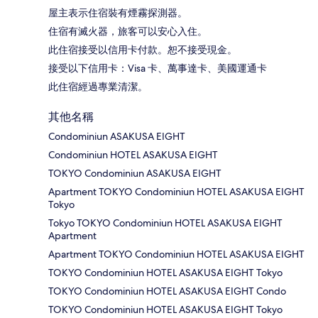
屋主表示住宿裝有煙霧探測器。
住宿有滅火器，旅客可以安心入住。
此住宿接受以信用卡付款。恕不接受現金。
接受以下信用卡：Visa 卡、萬事達卡、美國運通卡
此住宿經過專業清潔。
其他名稱
Condominiun ASAKUSA EIGHT
Condominiun HOTEL ASAKUSA EIGHT
TOKYO Condominiun ASAKUSA EIGHT
Apartment TOKYO Condominiun HOTEL ASAKUSA EIGHT
Tokyo
Tokyo TOKYO Condominiun HOTEL ASAKUSA EIGHT
Apartment
Apartment TOKYO Condominiun HOTEL ASAKUSA EIGHT
TOKYO Condominiun HOTEL ASAKUSA EIGHT Tokyo
TOKYO Condominiun HOTEL ASAKUSA EIGHT Condo
TOKYO Condominiun HOTEL ASAKUSA EIGHT Tokyo