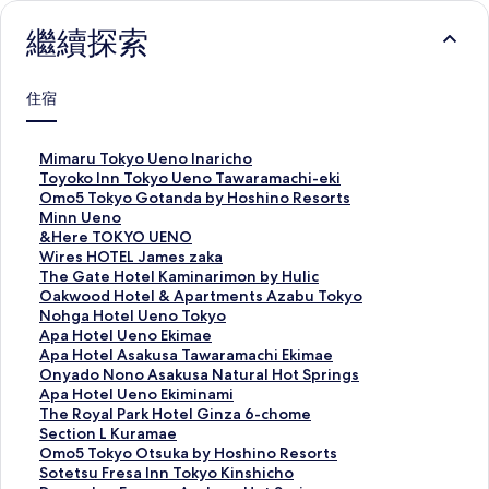
繼續探索
住宿
M
Mimaru Tokyo Ueno Inaricho
i
T
Toyoko Inn Tokyo Ueno Tawaramachi-eki
m
o
O
Omo5 Tokyo Gotanda by Hoshino Resorts
a
y
m
M
Minn Ueno
r
o
o
i
&
&Here TOKYO UENO
u
k
5
n
H
W
Wires HOTEL James zaka
T
o
T
n
e
i
T
The Gate Hotel Kaminarimon by Hulic
o
I
o
U
r
r
h
O
Oakwood Hotel & Apartments Azabu Tokyo
k
n
k
e
e
e
e
a
N
Nohga Hotel Ueno Tokyo
y
n
y
n
T
s
G
k
o
A
Apa Hotel Ueno Ekimae
o
T
o
o
O
H
a
w
h
p
A
Apa Hotel Asakusa Tawaramachi Ekimae
U
o
G
的
K
O
t
o
g
a
p
O
Onyado Nono Asakusa Natural Hot Springs
e
k
o
連
Y
T
e
o
a
H
a
n
A
Apa Hotel Ueno Ekiminami
n
y
t
結
O
E
H
d
H
o
H
y
p
T
The Royal Park Hotel Ginza 6-chome
o
o
a
U
L
o
H
o
t
o
a
a
h
S
Section L Kuramae
I
U
n
E
J
t
o
t
e
t
d
H
e
e
O
Omo5 Tokyo Otsuka by Hoshino Resorts
n
e
d
N
a
e
t
e
l
e
o
o
R
c
m
S
Sotetsu Fresa Inn Tokyo Kinshicho