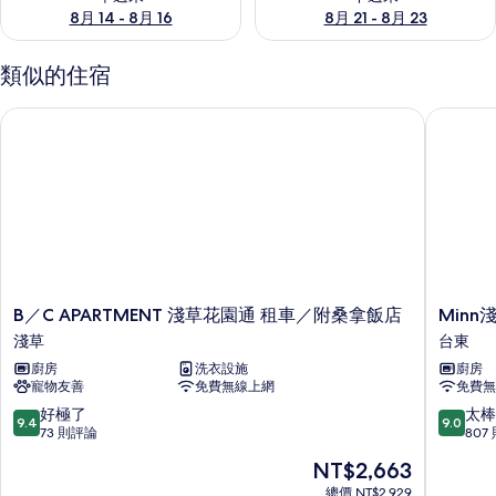
8月 14 - 8月 16
8月 21 - 8月 23
類似的住宿
B／C APARTMENT 淺草花園通 租車／附桑拿飯店
Minn淺
B
Minn
B／C APARTMENT 淺草花園通 租車／附桑拿飯店
Minn
／
淺
淺草
台東
C
草
廚房
洗衣設施
廚房
APARTMENT
合
寵物友善
免費無線上網
免費無
淺
羽
草
橋
9.4
9.0
好極了
太棒
9.4
9.0
花
台
分，
分，
73 則評論
807
園
東
滿
滿
現
NT$2,663
通
分
分
在
租
10
10
總價 NT$2,929