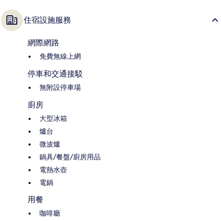
住宿設施服務
網際網路
免費無線上網
停車和交通接駁
無附設停車場
廚房
大型冰箱
爐台
微波爐
鍋具/餐盤/廚房用品
電熱水壺
電鍋
用餐
咖啡廳