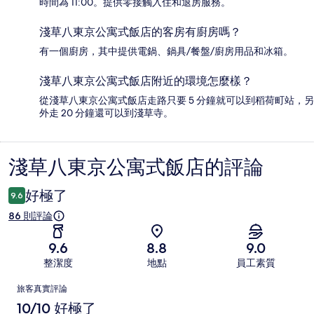
時間為 11:00。提供零接觸入住和退房服務。
淺草八東京公寓式飯店的客房有廚房嗎？
有一個廚房，其中提供電鍋、鍋具/餐盤/廚房用品和冰箱。
淺草八東京公寓式飯店附近的環境怎麼樣？
從淺草八東京公寓式飯店走路只要 5 分鐘就可以到稻荷町站，另
外走 20 分鐘還可以到淺草寺。
淺草八東京公寓式飯店的評論
評
論
好極了
9.6
86 則評論
9.6
8.8
9.0
整潔度
地點
員工素質
評
旅客真實評論
論
10/10 好極了