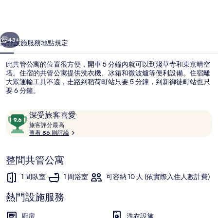
公
寓
一個
下一個
式
43+
簡介
設施服務
地點
規定
飯
此共管公寓的位置很方便，開車 5 分鐘內就可以到淺草寺和東京晴空
店
塔。住宿的共管公寓提供洗衣機、冰箱和微波爐等便利設備。住宿離
大眾運輸工具不遠，走路到稻荷町站只要 5 分鐘，到新御徒町站也只
的
要 6 分鐘。
相
片
評
9.6
深受旅客喜愛
論
旅
分，
旅客評分最高
集
客
查看 86 則評論
滿
評
家庭公寓客房, 非吸煙房 | 1 間臥室
分
分
10，
整間共管公寓
最
深
高
1 間臥室
1 間浴室
可容納 10 人 (依實際入住人數計費)
受
旅
熱門設施服務
客
喜
廚房
洗衣設施