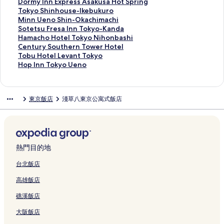
a
n
a
O
m
l
e
l
U
l
N
t
o
t
o
o
D
Dormy Inn Express Asakusa Hot Spring
r
o
b
的
e
K
l
U
e
A
o
e
y
i
5
t
o
T
Tokyo Shinhouse-Ikebukuro
i
T
y
連
s
a
&
e
n
s
n
l
a
o
T
e
r
o
M
Minn Ueno Shin-Okachimachi
c
a
H
結
z
m
A
n
o
a
o
U
l
n
o
t
m
k
i
S
Sotetsu Fresa Inn Tokyo-Kanda
h
w
o
a
i
p
o
E
k
A
e
P
L
k
s
y
y
n
o
H
Hamacho Hotel Tokyo Nihonbashi
o
a
s
k
n
a
T
k
u
s
n
a
K
y
u
I
o
n
t
a
C
Century Southern Tower Hotel
的
r
h
a
a
r
o
i
s
a
o
r
u
o
F
n
S
U
e
m
e
T
Tobu Hotel Levant Tokyo
連
a
i
的
r
t
k
m
a
k
E
k
r
O
r
n
h
e
t
a
n
o
H
Hop Inn Tokyo Ueno
結
m
n
連
i
m
y
a
T
u
k
H
a
t
e
E
i
n
s
c
t
b
o
a
o
結
m
e
o
e
a
s
i
o
m
s
s
x
n
o
u
h
u
u
p
c
R
o
n
的
的
w
a
m
t
a
u
a
p
h
S
F
o
r
H
I
東京飯店
淺草八東京公寓式飯店
h
e
n
t
連
連
a
N
i
e
e
k
I
r
o
h
r
H
y
o
n
i
s
b
s
結
結
r
a
n
l
的
a
n
e
u
i
e
o
S
t
n
-
o
y
A
a
t
a
G
連
b
n
s
s
n
s
t
o
e
T
e
r
H
z
m
u
m
i
結
y
T
s
e
-
a
e
u
l
o
k
t
u
a
a
r
i
n
H
o
A
-
O
I
l
t
L
k
i
s
l
b
c
a
的
z
o
k
s
I
k
n
T
h
e
y
熱門目的地
的
的
i
u
h
l
連
a
s
y
a
k
a
n
o
e
v
o
連
連
c
T
i
H
結
6
h
o
k
e
c
T
k
r
a
U
台北飯店
結
結
的
o
E
o
-
i
K
u
b
h
o
y
n
n
e
高雄飯店
連
k
k
t
c
n
i
s
u
i
k
o
T
t
n
結
y
i
S
h
o
n
a
k
m
y
N
o
T
o
礁溪飯店
o
m
p
o
R
s
H
u
a
o
i
w
o
的
的
a
r
m
e
h
o
r
c
-
h
e
k
連
大阪飯店
連
e
i
e
s
i
t
o
h
K
o
r
y
結