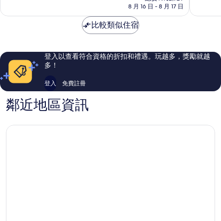
價
車
8 月 16 日 - 8 月 17 日
分，
分，
格
／
好
太
為
附
比較類似住宿
極
棒
NT$2,663
桑
了，
了，
拿
73
807
飯
則
則
登入以查看符合資格的折扣和禮遇。玩越多，獎勵就越
店
評
評
多！
淺
論
論
草
登入
免費註冊
鄰近地區資訊