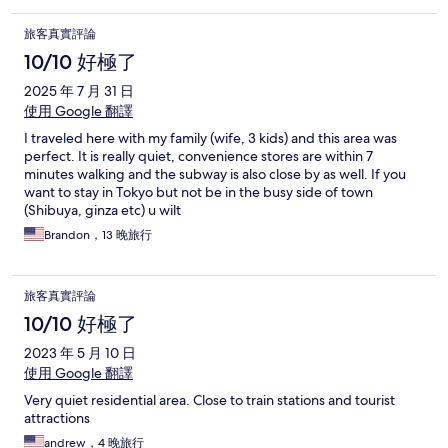
旅客真實評論
10/10 好極了
2025 年 7 月 31 日
使用 Google 翻譯
I traveled here with my family (wife, 3 kids) and this area was
perfect. It is really quiet, convenience stores are within 7
minutes walking and the subway is also close by as well. If you
want to stay in Tokyo but not be in the busy side of town
(Shibuya, ginza etc) u wilt
Brandon，13 晚旅行
旅客真實評論
10/10 好極了
2023 年 5 月 10 日
使用 Google 翻譯
Very quiet residential area. Close to train stations and tourist
attractions
andrew，4 晚旅行