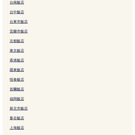
結
的
n
的
o
c
S
的
i
a
n
H
o
台南飯店
連
g
連
r
h
p
連
的
n
b
o
的
結
s
結
t
o
r
結
連
d
a
t
連
台中飯店
的
s
的
i
結
a
s
e
結
台東市飯店
連
的
連
n
的
h
l
結
連
結
g
連
i
的
宜蘭市飯店
結
的
結
的
連
連
連
結
京都飯店
結
結
東京飯店
香港飯店
羅東飯店
恆春飯店
首爾飯店
福岡飯店
新北市飯店
曼谷飯店
上海飯店