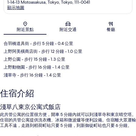
1-14-13 Motoasakusa, Tokyo, Tokyo, 111-0041
顯示地圖
地圖
附近景點
附近交通
餐廳
合羽橋道具街
- 步行 5 分鐘
- 0.4 公里
上野阿美橫商店街
- 步行 12 分鐘
- 1.0 公里
上野公園
- 步行 15 分鐘
- 1.3 公里
上野動物園
- 步行 16 分鐘
- 1.4 公里
淺草寺
- 步行 16 分鐘
- 1.4 公里
住宿介紹
淺草八東京公寓式飯店
此共管公寓的位置很方便，開車 5 分鐘內就可以到淺草寺和東京晴空塔。
住宿的共管公寓提供洗衣機、冰箱和微波爐等便利設備。住宿離大眾運輸
工具不遠，走路到稻荷町站只要 5 分鐘，到新御徒町站也只要 6 分鐘。