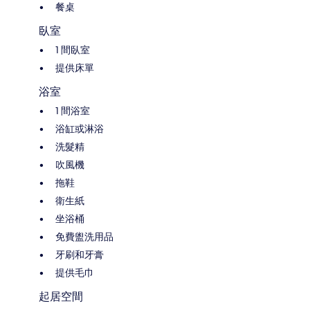
餐桌
臥室
1 間臥室
提供床單
浴室
1 間浴室
浴缸或淋浴
洗髮精
吹風機
拖鞋
衛生紙
坐浴桶
免費盥洗用品
牙刷和牙膏
提供毛巾
起居空間