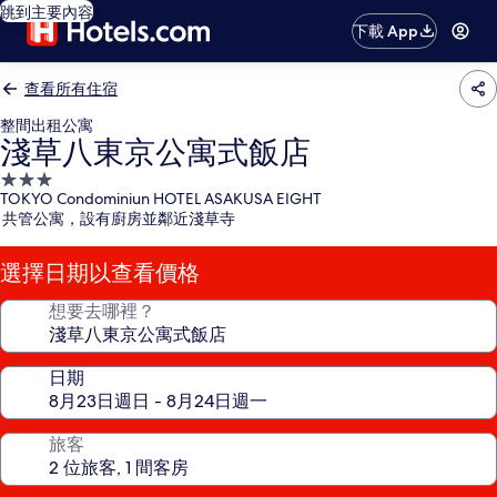
跳到主要內容
下載 App
查看所有住宿
整間出租公寓
淺草八東京公寓式飯店
3.0
TOKYO Condominiun HOTEL ASAKUSA EIGHT
星
共管公寓，設有廚房並鄰近淺草寺
級
住
選擇日期以查看價格
宿
想要去哪裡？
日期
旅客