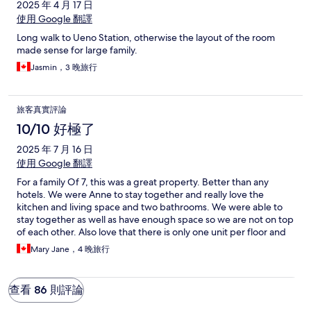
2025 年 4 月 17 日
使用 Google 翻譯
Long walk to Ueno Station, otherwise the layout of the room
made sense for large family.
Jasmin，3 晚旅行
旅客真實評論
10/10 好極了
2025 年 7 月 16 日
使用 Google 翻譯
For a family Of 7, this was a great property. Better than any
hotels. We were Anne to stay together and really love the
kitchen and living space and two bathrooms. We were able to
stay together as well as have enough space so we are not on top
of each other. Also love that there is only one unit per floor and
you use a code instead of a key. The toilet paper and garbage
Mary Jane，4 晚旅行
bags, towel etc were also well- stocked. We really enjoyed our
stay here!
查看 86 則評論